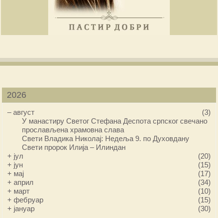
2026
–
август
(3)
У манастиру Светог Стефана Деспота српског свечано
прослављена храмовна слава
Свети Владика Николај: Недеља 9. по Духовдану
Свети пророк Илија – Илиндан
+
јул
(20)
+
јун
(15)
+
мај
(17)
+
април
(34)
+
март
(10)
+
фебруар
(15)
+
јануар
(30)