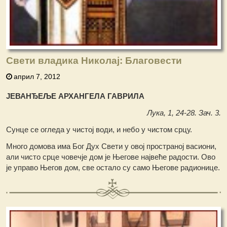
Свети владика Николај: Благовести
април 7, 2012
ЈЕВАНЂЕЉЕ АРХАНГЕЛА ГАВРИЛА
Лука, 1, 24-28. Зач. 3.
Сунце се огледа у чистој води, и небо у чистом срцу.
Много домова има Бог Дух Свети у овој пространој васиони,
али чисто срце човечје дом је Његове највеће радости. Ово
је управо Његов дом, све остало су само Његове радионице.