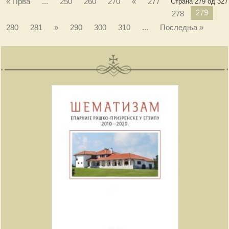
« Прва
...
250
260
270
«
277
Страна 279 од 327
279
278
280
281
»
290
300
310
...
Последња »