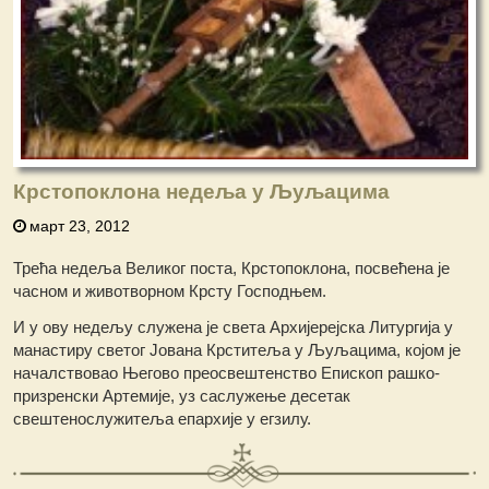
Крстопоклона недеља у Љуљацима
март 23, 2012
Трећа недеља Великог поста, Крстопоклона, посвећена је
часном и животворном Крсту Господњем.
И у ову недељу служена је света Архијерејска Литургија у
манастиру светог Јована Крститеља у Љуљацима, којом је
началствовао Његово преосвештенство Епископ рашко-
призренски Артемије, уз саслужење десетак
свештенослужитеља епархије у егзилу.