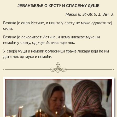
ЈЕВАНЂЕЉЕ О КРСТУ И СПАСЕЊУ ДУШЕ
Марко 8. 34-38; 9, 1. Зач. 3.
Велика је сила Истине, и ништа у свету не може одолети тој
сили.
Велика је лековитост Истине, и нема никакве муке ни
немоћи у свету, од које Истина није лек.
У својој муци и немоћи болесници траже лекара који ће им
дати лек од муке и немоћи.