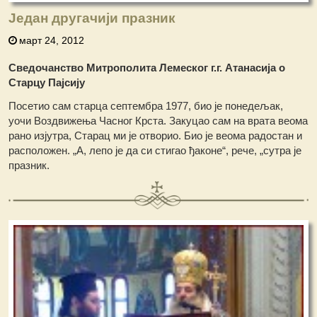
Један другачији празник
март 24, 2012
Сведочанство Митрополита Лемеског г.г. Атанасија о
Старцу Пајсију
Посетио сам старца септембра 1977, био је понедељак,
уочи Воздвижења Часног Крста. Закуцао сам на врата веома
рано изјутра, Старац ми је отворио. Био је веома радостан и
расположен. „А, лепо је да си стигао ђаконе“, рече, „сутра је
празник.