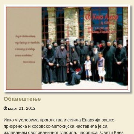
Обавештење
март 21, 2012
Иако у условима прогонства и егзила Епархија рашко-
призренска и косовско-метохијска наставила је са
издавањем свог званичног гласила, часописа „Свети Кнез