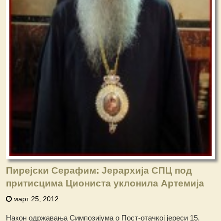
Пирејски Серафим: Јерархија СПЦ под
притисцима Циониста уклонила Артемија
март 25, 2012
Након одржавања Симпозијума о Пост-отачкој јереси 15.