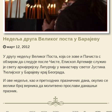
Недеља друга Великог поста у Барајеву
март 12, 2012
У другу недељу Великог Поста, која се зове и Пачиста с
обзиром да следује после Чисте, Епископ Артемије служио
је свету архијерејску Литургију у манастиру светог Јустина
Ћелијског у Барајеву крај Београда.
И ове недеље, као и претходних празничних дана, окупио се
велики број верника да молитвено прослави данашњи
празник.