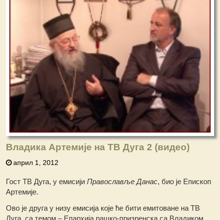
Владика Артемије на ТВ Дуга 2 (видео)
април 1, 2012
Гост ТВ Дуга, у емисији
Православље Данас
, био је Епископ
Артемије.
Ово је друга у низу емисија које ће бити емитоване на ТВ
Дуга, са темом – Епархија рашко-призренска са Владиком