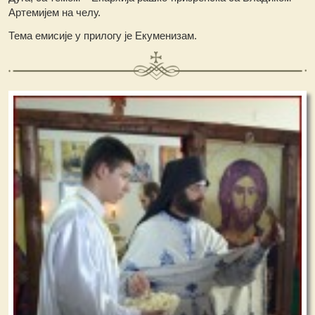
Артемијем на челу.
Тема емисије у прилогу је Екуменизам.