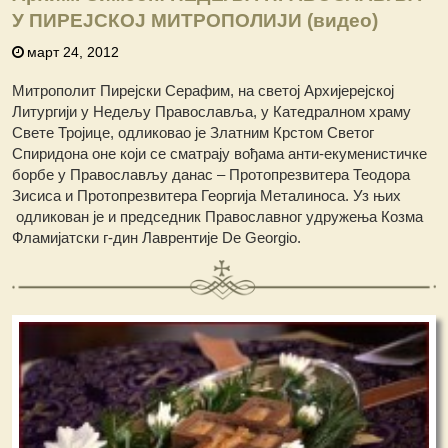
У ПИРЕЈСКОЈ МИТРОПОЛИЈИ (видео)
март 24, 2012
Митрополит Пирејски Серафим, на светој Архијерејској
Литургији у Недељу Православља, у Катедралном храму
Свете Тројице, одликовао је Златним Крстом Светог
Спиридона оне који се сматрају вођама анти-екуменистичке
борбе у Православљу данас – Протопрезвитера Теодора
Зисиса и Протопрезвитера Георгија Металиноса. Уз њих
одликован је и председник Православног удружења Козма
Фламијатски г-дин Лаврентије De Georgio.