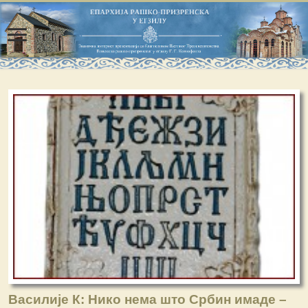
Василије К: Нико нема што Србин имаде –