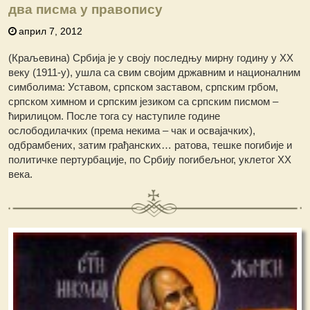
два писма у правопису
април 7, 2012
(Краљевина) Србија је у своју последњу мирну годину у XX
веку (1911-у), ушла са свим својим државним и националним
симболима: Уставом, српском заставом, српским грбом,
српском химном и српским језиком са српским писмом –
ћирилицом. После тога су наступиле године
ослободилачких (према некима – чак и освајачких),
одбрамбених, затим грађанских… ратова, тешке погибије и
политичке пертурбације, по Србију погибељног, уклетог XX
века.