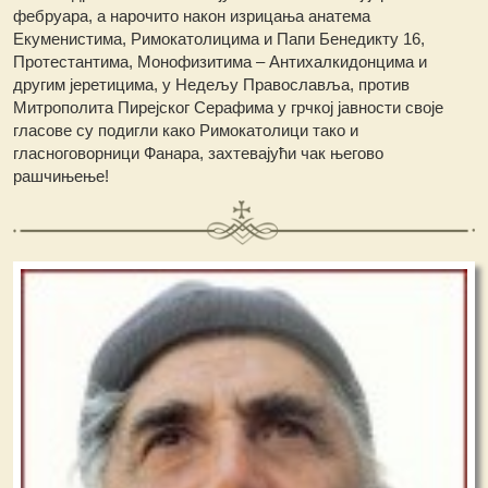
фебруара, а нарочито након изрицања анатема
Екуменистима, Римокатолицима и Папи Бенедикту 16,
Протестантима, Монофизитима – Антихалкидонцима и
другим јеретицима, у Недељу Православља, против
Митрополита Пирејског Серафима у грчкој јавности своје
гласове су подигли како Римокатолици тако и
гласноговорници Фанара, захтевајући чак његово
рашчињење!