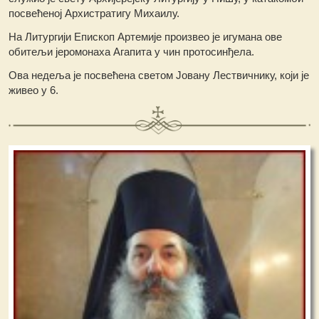
посвећеној Архистратигу Михаилу.
На Литургији Епископ Артемије произвео је игумана ове
обитељи јеромонаха Агапита у чин протосинђела.
Ова недеља је посвећена светом Јовану Лествичнику, који је
живео у 6.