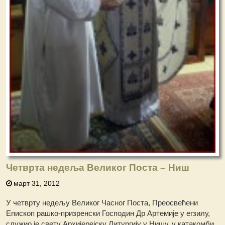
Четврта недеља Великог Поста – Ниш
март 31, 2012
У четврту недељу Великог Часног Поста, Преосвећени
Епископ рашко-призренски Господин Др Артемије у егзилу,
служио је свету Архијерејску Литургију у Нишу, у катакомби