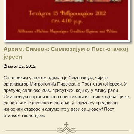
Архим. Симеон: Симпозијум о Пост-отачкој
јереси
март 22, 2012
Са великим успехом одржан је Симпозијум, чији је
организатор Митрополија Пирејска, о Пост-отачкој јереси. У
препуној сали око 2000 присутних, који су у Атину ради
Симпозијума организовано пристизали из свих крајева Грчке,
са пажњом је пратило излагања, у којима су предавачи
износили ставове и аргументе у вези са „новом“ Пост-
отачком теологијом.