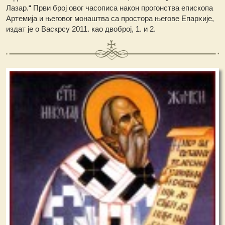
Лазар.“ Први број овог часописа након прогонства епископа
Артемија и његовог монаштва са простора његове Епархије,
издат је о Васкрсу 2011. као двоброј, 1. и 2.