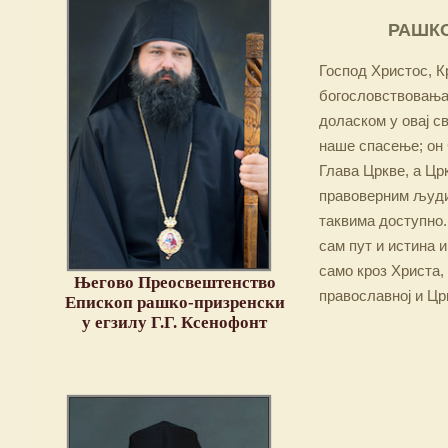
РАШКО
Господ Христос, Кр
богословствовања,
доласком у овај св
наше спасење; он 
Глава Цркве, а Цр
правоверним људим
таквима доступно.
сам пут и истина и
само кроз Христа,
Његово Преосвештенство
православној и Цр
Епископ рашко-призренски
у егзилу Г.Г. Ксенофонт