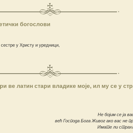
етички богослови
 сестре у Христу и уредници,
ри ве латин стари владике моје, ил му се у ст
Не бојим се ја ва
већ Господа Бога Живог ако вас не п
Имате ли страха