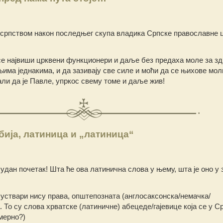
 српством након последњег скупа владика Српске православне 
 се највиши црквени функционери и даље без предаха моле за з
њима једнакима, и да зазивају све силе и моћи да се њихове мол
ли да је Павле, упркос свему томе и даље жив!
бија, латиница и „латиница“
чудан почетак! Шта ће ова латинична слова у њему, шта је оно у 
 уствари нису права, општепозната (англосаксонска/немачка/
То су слова хрватске (латиничне) абецеде/гајевице која се у С
амерно?)