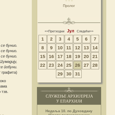
Пролог
Јул
<<Претходни
Следећи>>
1
2
3
4
5
6
7
 се бунио.
8
9
10
11
12
13
14
 се бунио.
15
16
17
18
19
20
21
 се бунио.
Шумадију,
22
23
24
25
26
27
28
се побуни.
г графита)
29
30
31
 око
нама
 тзв.
Недеља 10. по Духовдану