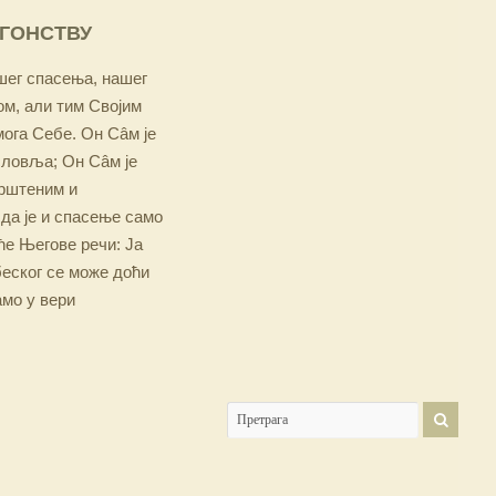
ОГОНСТВУ
ашег спасења, нашег
м, али тим Својим
мога Себе. Он Сâм је
словља; Он Сâм је
крштеним и
 да је и спасење само
е Његове речи: Ја
беског се може доћи
амо у вери