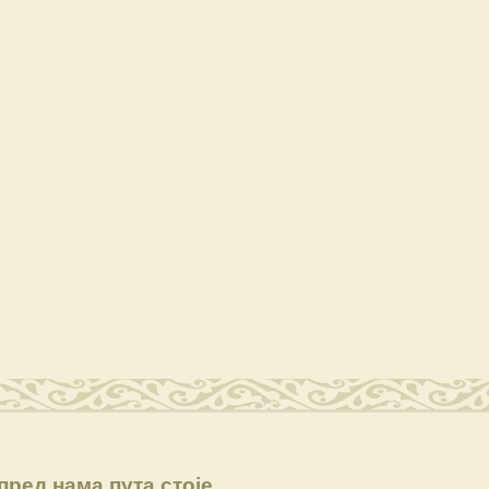
пред нама пута стоје…