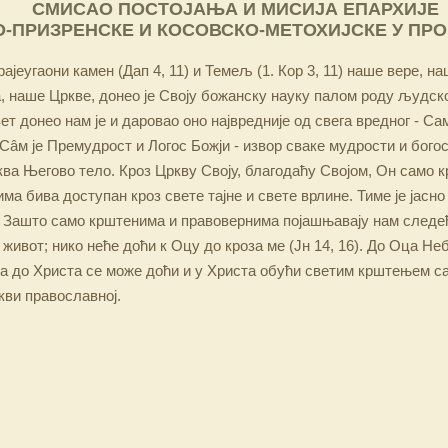
СМИСАО ПОСТОЈАЊА И МИСИЈА ЕПАРХИЈЕ
-ПРИЗРЕНСКЕ И КОСОВСКО-МЕТОХИЈСКЕ У ПР
ајеугаони камен (Дап 4, 11) и Темељ (1. Кор 3, 11) наше вере, н
 наше Цркве, донео је Своју божанску науку палом роду људско
ет донео нам је и даровао оно највредније од свега вредног - Са
Сâм је Премудрост и Логос Божји - извор сваке мудрости и бого
ква Његово тело. Кроз Цркву Своју, благодаћу Својом, Он само 
а бива доступан кроз свете тајне и свете врлине. Тиме је јасно
 Зашто само крштенима и правовернима појашњавају нам следећ
 живот; нико неће доћи к Оцу до кроза ме (Јн 14, 16). До Оца Не
 а до Христа се може доћи и у Христа обући светим крштењем с
кви православној.