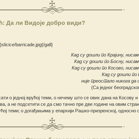
: Да ли Видоје добро види?
slicice/barricade.jpg{/gall}
Кад су дошли по Крајину, нисам
Кад су дошли по Босну, нисам
Кад су дошли по Косово, нисам
Кад су дошли по 
није преостало никога да 
(Са једног београдско
сати о једној врућој теми, о нечему што се ових дана на Косову и
ва, а не подсетити се да смо тачно пре две године на овим стра
рућој теми; о догађањима у епархији Рашко-призренској, односно о