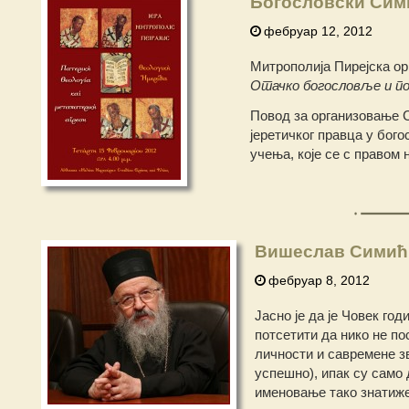
Богословски Симп
фебруар 12, 2012
Митрополија Пирејска ор
Отачко богословље и по
Повод за организовање Си
јеретичког правца у бог
учења, које се с правом 
Вишеслав Симић:
фебруар 8, 2012
Јасно је да је Човек го
потсетити да нико не по
личности и савремене зв
успешно), ипак су само
именовање тако знатиже