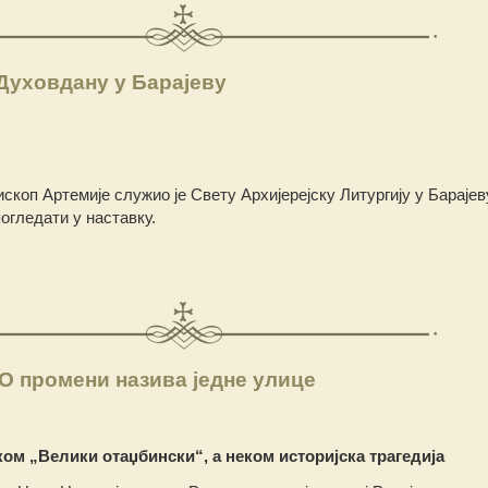
 Духовдану у Барајеву
скоп Артемије служио је Свету Архијерејску Литургију у Барајев
огледати у наставку.
 О промени назива једне улице
еком „Велики отаџбински“, а неком историјска трагедија