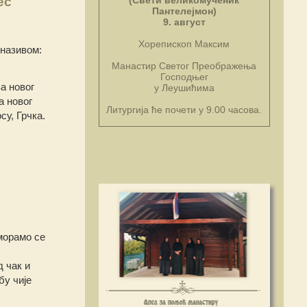
ес
(Свети великомученик
Пантелејмон)
9. август
Хорепископ Максим
 називом:
Манастир Светог Преображења
Господњег
а новог
у Леушићима
а новог
Литургија ће почети у 9.00 часова.
су, Грчка.
 морамо се
 чак и
бу чије