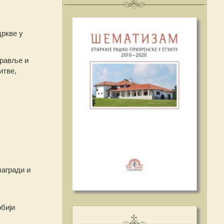
цркве у
дравље и
итве,
загради и
рбији