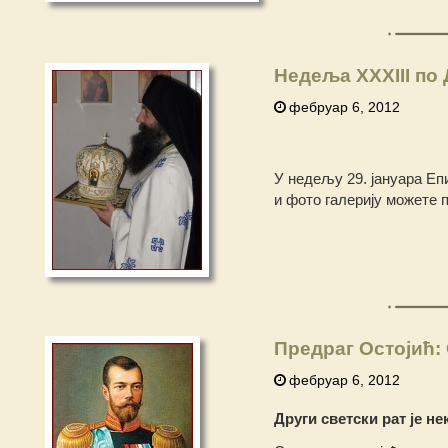
Недеља XXXIII по
фебруар 6, 2012
У недељу 29. јануара Епи
и фото галерију можете п
Предраг Остојић:
фебруар 6, 2012
Други светски рат је н