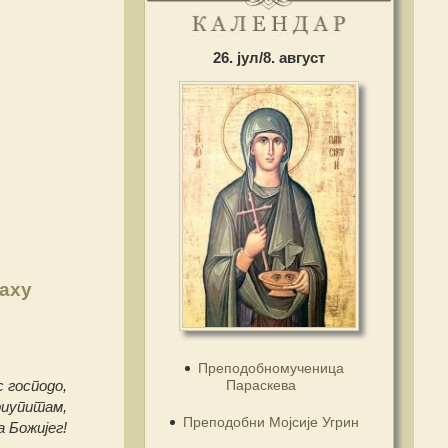
26. јул/8. август
раху
Преподобномученица
Параскева
с господо,
риупитам,
Преподобни Мојсије Угрин
 Божијег!