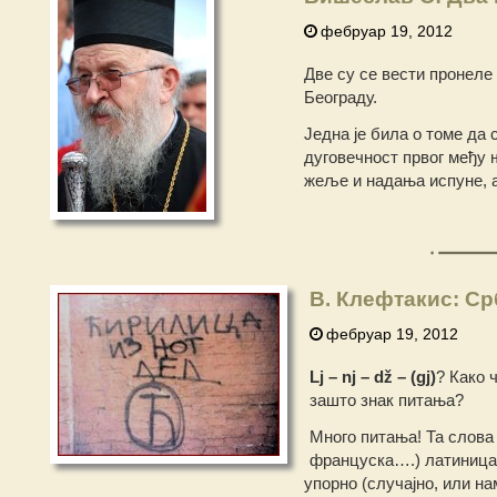
фебруар 19, 2012
Две су се вести пронеле
Београду.
Једна је била о томе да
дуговечност првог међу 
жеље и надања испуне, а
В. Клефтакис: Ср
фебруар 19, 2012
Lj – nj – dž – (gj)
? Како 
зашто знак питања?
Много питања! Та слова
француска….) латиница. 
упорно (случајно, или н