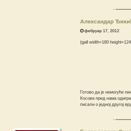
Александар Ђикић
фебруар 17, 2012
{gall width=180 height=124}
Готово да је немогуће пи
Косова пред нама одигра
писали о једној другој в