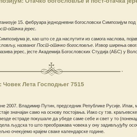
озијум: Отачко богословље и пост-отачка јер
ганизује 15. фебруара једнодневни богословски Симпозијум под
ст-отачка јерес.
мпозијума је, као што се да наслутити из самога наслова, појав
ословљу, названог
Пост-отачко богословље
. Извор ширења овог
назива јерес, јесте Академија Богословских Студија (АБС) у Воло
 Човек Лета Господњег 7515
дине 2007. Владимир Путин, председник Републике Русије. Ипак,
стаје значајан само на основу постојања. Иако су тзв. краљевске
езде естраде покушале да убеде саме себе и свет у то (понекад
 дела људска то што преображава човека у ону задивљујућу осо
љно очекујемо крајем сваке календарске године.