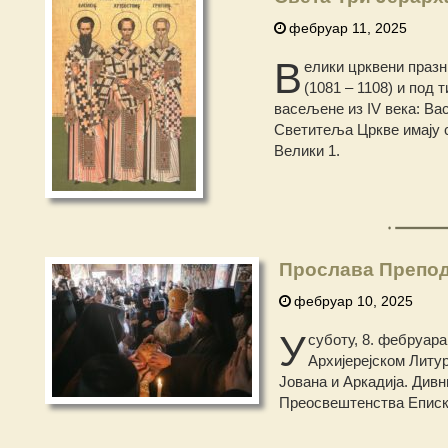
фебруар 11, 2025
В
елики црквени праз
(1081 – 1108) и под
васељене из IV века: Вас
Светитеља Цркве имају с
Велики 1.
Прослава Препод
фебруар 10, 2025
У
суботу, 8. фебруар
Архијерејском Литу
Јована и Аркадија. Див
Преосвештенства Еписко