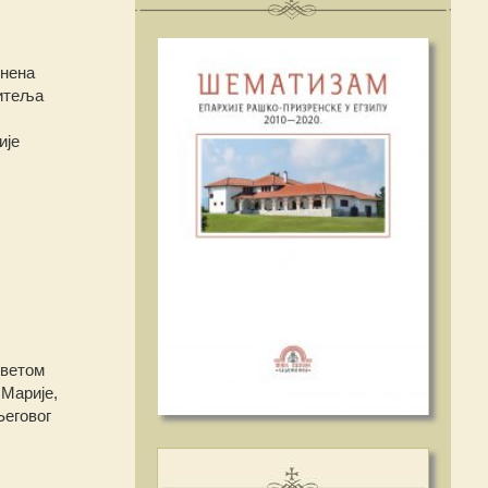
мнена
читеља
ије
Светом
Марије,
Његовог