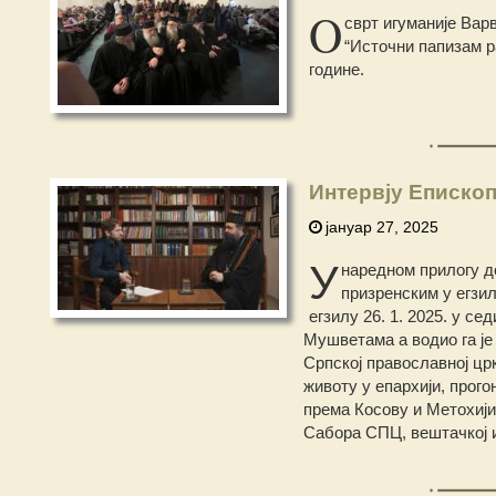
O
сврт игуманије Вар
“Источни папизам р
године.
Интервју Еписко
јануар 27, 2025
У
наредном прилогу д
призренским у егзи
егзилу 26. 1. 2025. у с
Мушветама а водио га је
Српској православној цр
животу у епархији, прог
према Косову и Метохиј
Сабора СПЦ, вештачкој 