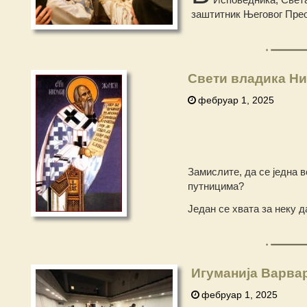
заштитник Његовог Прео
Свети владика Ни
фебруар 1, 2025
Замислите, да се једна в
путницима?
Један се хвата за неку д
Игуманија Варвар
фебруар 1, 2025