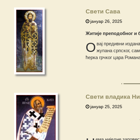
Свети Сава
јануар 26, 2025
Житије преподобног и 
О
вај предивни издана
жупана српског, са
ћерка грчког цара Роман
Свети владика Ни
јануар 25, 2025
ема ниједне заповест