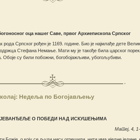
богоносног оца нашег Саве, првог Архиепископа Српског
к рода Српског рођен је 1169. године. Био је најмлађе дете Велик
модржца Стефана Немање. Мати му је такође била царског порек
а. Обоје су били побожни, богобојажљиви, убогољубиви.
колај: Недеља пo Богојављењу
ЈЕВАНЂЕЉЕ О ПОБЕДИ НАД ИСКУШЕЊИМА
Матеј, 4, 1-
и Божје, о коју се људи нису огрешили, нити има иједне једине, 