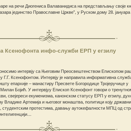
варе на речи Диогениса Валаванидиса на представљању своје к
азара јединство Православне Цркве”, у Руском дому 28. јануара 
па Ксенофонта инфо-служби ЕРП у егзилу
оносимо интервју са Његовим Преосвештенством Епископом ра
лу Г.Г. Ксенофонтом. Интервју је направила информативна служб
едишту епархије – манастиру Пресвете Богородице Тројеручице у
 Милан Бојић. У интервјуу Епископ Ксенофонт говори о тренутно
кви, свејереси екуменизма, канонском статусу ЕРП у егзилу, ду
ону Владике Артемија и његовог монаштва, политици коју државн
и, студентским протестима, давању аутокефалности МПЦ од стр
интелигенцији…