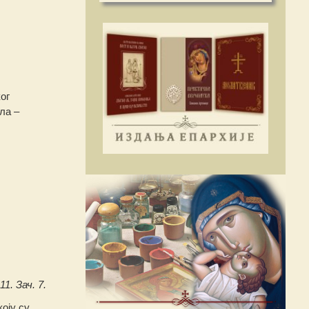
ог
ла –
11. Зач. 7.
коју су