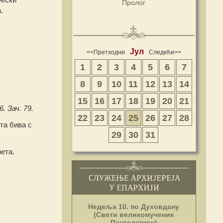
Пролог
.
Јул
<<Претходни
Следећи>>
1
2
3
4
5
6
7
8
9
10
11
12
13
14
15
16
17
18
19
20
21
. Зач. 79.
22
23
24
25
26
27
28
та бива с
29
30
31
рета.
Недеља 10. по Духовдану
(Свети великомученик
Пантелејмон)