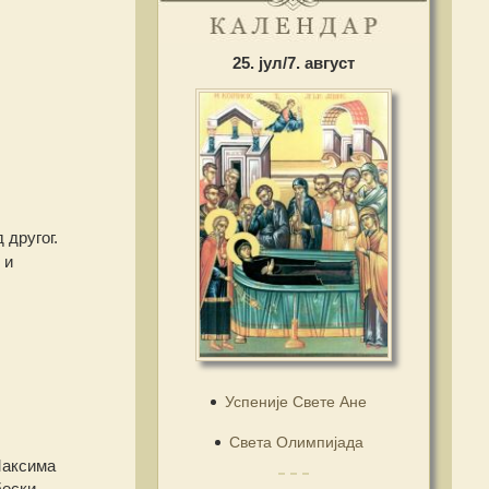
25. јул/7. август
 другог.
 и
Успеније Свете Ане
Света Олимпијада
Максима
бески