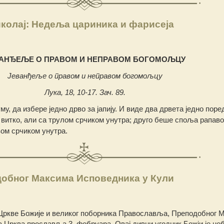
колај: Недеља цариника и фарисеја
ВАНЂЕЉЕ O ПРАВОМ И НЕПРАВОМ БОГОМОЉЦУ
Јеванђеље о правом и неправом богомољцу
Лука, 18, 10-17. Зач. 89.
му, да избере једно дрво за јапију. И виде два дрвета једно поред
 витко, али са трулом срчиком унутра; друго беше споља рапаво
вом срчиком унутра.
обног Максима Исповедника у Кули
 Цркве Божије и великог поборника Православља, Преподобног 
 Црква прославља 3. фебруара. Овај дивни угодник Божји је не