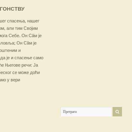
ОГОНСТВУ
ашег спасења, нашег
м, али тим Својим
мога Себе. Он Сâм је
словља; Он Сâм је
крштеним и
 да је и спасење само
е Његове речи: Ја
беског се може доћи
амо у вери