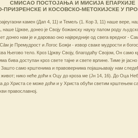
СМИСАО ПОСТОЈАЊА И МИСИЈА ЕПАРХИЈЕ
-ПРИЗРЕНСКЕ И КОСОВСКО-МЕТОХИЈСКЕ У ПР
ајеугаони камен (Дап 4, 11) и Темељ (1. Кор 3, 11) наше вере, н
 наше Цркве, донео је Своју божанску науку палом роду људско
ет донео нам је и даровао оно највредније од свега вредног - Са
Сâм је Премудрост и Логос Божји - извор сваке мудрости и бого
ква Његово тело. Кроз Цркву Своју, благодаћу Својом, Он само 
а бива доступан кроз свете тајне и свете врлине. Тиме је јасно
 Зашто само крштенима и правовернима појашњавају нам следећ
 живот; нико неће доћи к Оцу до кроза ме (Јн 14, 16). До Оца Не
 а до Христа се може доћи и у Христа обући светим крштењем с
кви православној.