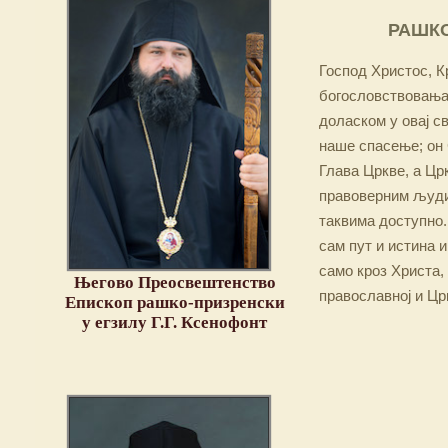
РАШКО
Господ Христос, Кр
богословствовања,
доласком у овај св
наше спасење; он 
Глава Цркве, а Цр
правоверним људим
таквима доступно.
сам пут и истина и
само кроз Христа,
Његово Преосвештенство
православној и Цр
Епископ рашко-призренски
у егзилу Г.Г. Ксенофонт