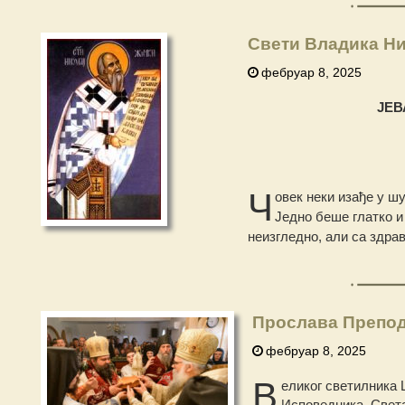
Свети Владика Ни
фебруар 8, 2025
ЈЕ
Ч
овек неки изађе у шу
Једно беше глатко и
неизгледно, али са здра
Прослава Препод
фебруар 8, 2025
В
еликог светилника
Исповедника, Света