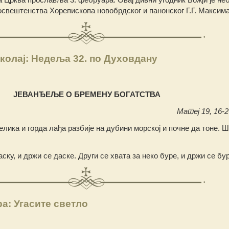
свештенства Хорепископа новобрдског и панонског Г.Г. Максима
колај: Недеља 32. по Духовдану
ЈЕВАНЂЕЉЕ О БРЕМЕНУ БОГАТСТВА
Матеј 19, 16-26
елика и горда лађа разбије на дубини морској и почне да тоне. Ш
аску, и држи се даске. Други се хвата за неко буре, и држи се бу
а: Угасите светло