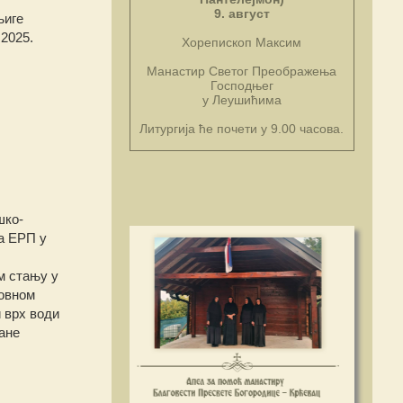
9. август
њиге
2025.
Хорепископ Максим
Манастир Светог Преображења
Господњег
у Леушићима
Литургија ће почети у 9.00 часова.
шко-
а ЕРП у
м стању у
ховном
и врх води
ане