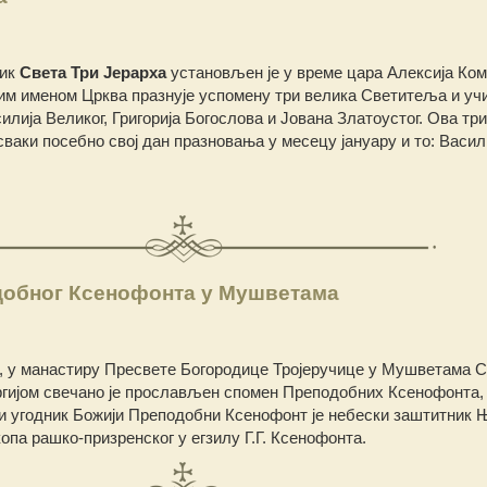
ник
Света Три Јерарха
установљен је у време цара Алексија Ко
 тим именом Црква празнује успомену три велика Светитеља и у
илија Великог, Григорија Богослова и Јована Златоустог. Ова три
ваки посебно свој дан празновања у месецу јануару и то: Васил
обног Ксенофонта у Мушветама
а, у манастиру Пресвете Богородице Тројеручице у Мушветама 
ргијом свечано је прослављен спомен Преподобних Ксенофонта, 
ни угодник Божији Преподобни Ксенофонт је небески заштитник 
па рашко-призренског у егзилу Г.Г. Ксенофонта.