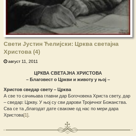
Свети Јустин Ћелијски: Црква светајна
Христова (4)
август 11, 2011
ЦРКВА СВЕТАЈНА ХРИСТОВА
– Благовест о Цркви и животу у њој –
Христов сведар свету – Црква
А све то сачињава главни дар Богочовека Христа свету, дар
– сведар: Цркву. У њој су сви дарови Тројичног Божанства.
Сва се та „благодат дате свакоме од нас по мери дара
Христова
[1]
.