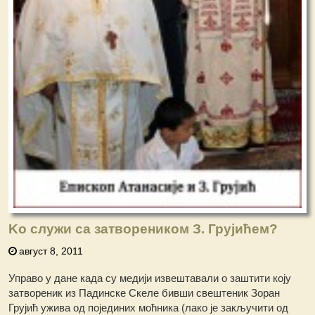
Kо служи са затвореником З. Грујићем?
август 8, 2011
Управо у дане када су медији извештавали о заштити коју
затвореник из Падинске Скеле бивши свештеник Зоран
Грујић ужива од појединих моћника (лако је закључити од