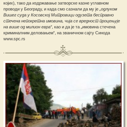
којих), тако да издржавање затворске казне углавном
проводи у Београду, и када смо сазнали да му је
„одлуком
Вишег суда у Косовској Митровици одузета бесправно
стечена непокретна имовина, чија се вредност процењује
на више од милион евра“
, као и да је та „имовина стечена
криминалним деловањем“, на званичном сајту Синода
www.spc.rs