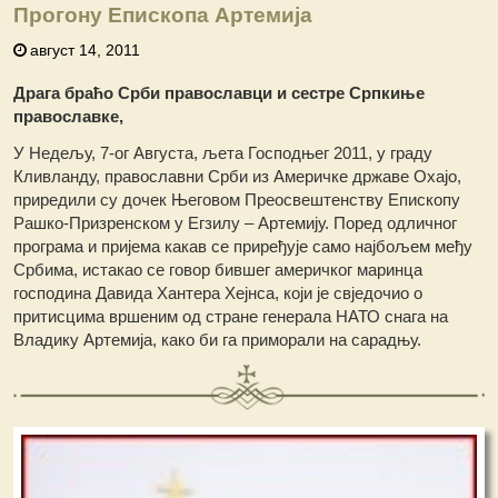
Прогону Епископа Артемија
август 14, 2011
Драга браћо Срби православци и сестре Српкиње
православке,
У Недељу, 7-ог Августа, љета Господњег 2011, у граду
Кливланду, православни Срби из Америчке државе Охајо,
приредили су дочек Његовом Преосвештенству Епископу
Рашко-Призренском у Егзилу – Артемију. Поред одличног
програма и пријема какав се приређује само најбољем међу
Србима, истакао се говор бившег америчког маринца
господина Давида Хантера Хејнса, који је свједочио о
притисцима вршеним од стране генерала НАТО снага на
Владику Артемија, како би га приморали на сарадњу.