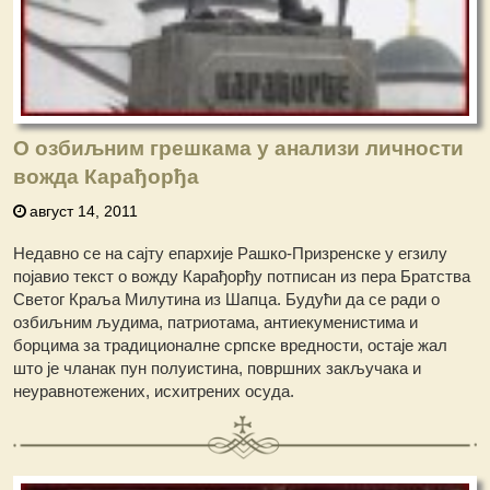
О озбиљним грешкама у анализи личности
вожда Карађорђа
август 14, 2011
Недавно се на сајту епархије Рашко-Призренске у егзилу
појавио текст о вожду Карађорђу потписан из пера Братства
Светог Краља Милутина из Шапца. Будући да се ради о
озбиљним људима, патриотама, антиекуменистима и
борцима за традиционалне српске вредности, остаје жал
што је чланак пун полуистина, површних закључака и
неуравнотежених, исхитрених осуда.