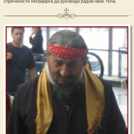
спречености патријарха да руководи радом ових тела.