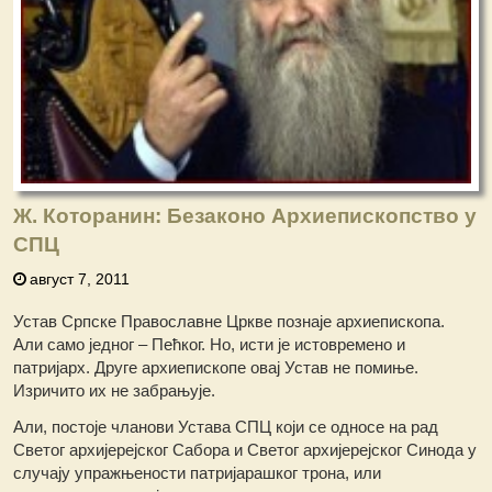
Ж. Которанин: Безаконо Архиепископство у
СПЦ
август 7, 2011
Устав Српске Православне Цркве познаје архиепископа.
Али само једног – Пећког. Но, исти је истовремено и
патријарх. Друге архиепископе овај Устав не помиње.
Изричито их не забрањује.
Али, постоје чланови Устава СПЦ који се односе на рад
Светог архијерејског Сабора и Светог архијерејског Синода у
случају упражњености патријарашког трона, или