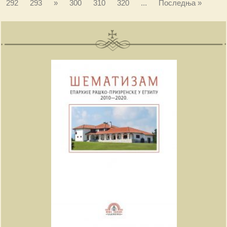
292
293
»
300
310
320
...
Последња »