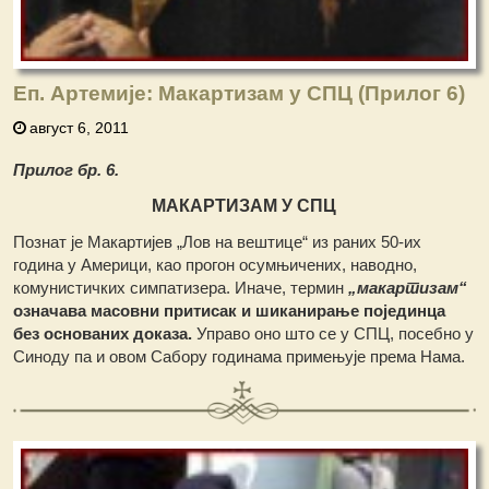
Еп. Артемије: Макартизам у СПЦ (Прилог 6)
август 6, 2011
Прилог бр. 6.
МАКАРТИЗАМ У СПЦ
Познат је Макартијев „Лов на вештице“ из раних 50-их
година у Америци, као прогон осумњичених, наводно,
комунистичких симпатизера. Иначе, термин
„макартизам“
означава масовни притисак и шиканирање појединца
без основаних доказа.
Управо оно што се у СПЦ, посебно у
Синоду па и овом Сабору годинама примењује према Нама.