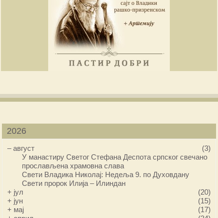
2026
–
август
(3)
У манастиру Светог Стефана Деспота српског свечано
прослављена храмовна слава
Свети Владика Николај: Недеља 9. по Духовдану
Свети пророк Илија – Илиндан
+
јул
(20)
+
јун
(15)
+
мај
(17)