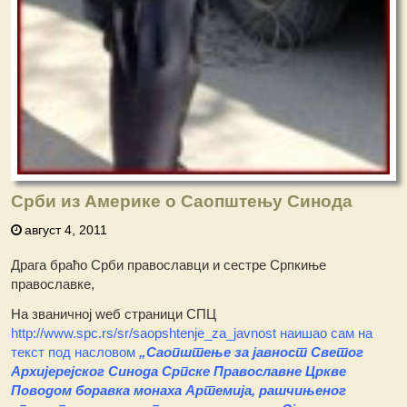
Срби из Америке о Саопштењу Синода
август 4, 2011
Драга браћо Срби православци и сестре Српкиње
православке,
На званичној wеб страници СПЦ
http://www.spc.rs/sr/saopshtenje_za_javnost наишао сам на
текст под насловом
„Саопштењe за јавност Светог
Архијерејског Синода Српске Православне Цркве
Поводом боравка монаха Артемија, рашчињеног