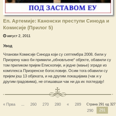
Eп. Артемије: Канонски преступи Синода и
Комисије (Прилог 5)
август 2, 2011
Увод
Чланови Комисије Синода који су септембра 2008. били у
Призрену како би примили „обновљене“ објекте, обавили су
том приликом пријем Епископије, и једне (мање) зграде из
комплекса Призренске богословије. Осим тога обавили су
пријем још 13 објеката, и на другим локацијама (чак и у
другим градовима), не отишавши чак ни да их погледају!
« Прва
...
260
270
280
«
289
Страна 291 од 327
291
290