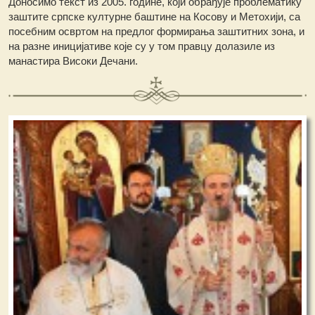
Доносимо текст из 2005. године, који обрађује проблематику
заштите српске културне баштине на Косову и Метохији, са
посебним освртом на предлог формирања заштитних зона, и
на разне иницијативе које су у том правцу долазиле из
манастира Високи Дечани.