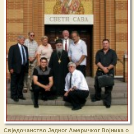
Свједочанство Једног Америчког Војника о