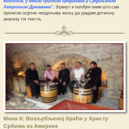
епископа, у неким српским срединама у Сједињеним
Америчким Државама“.
Згранут и погођен оним што сам
прочитао осјетих неодољиву жељу да урадим детаљну
анализу тог текста.
Мина К: Возљубљеној браћи у Христу
Србима из Америке