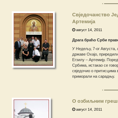
Свједочанство Је
Артемија
август 14, 2011
Драга браћо Срби прав
У Недељу, 7-ог Августа,
државе Охајо, приредил
Егзилу – Артемију. Поре
Србима, истакао се гово
свједочио о притисцима 
приморали на сарадњу.
О озбиљним грешк
август 14, 2011