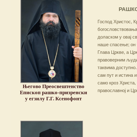
РАШКО
Господ Христос, Кр
богословствовања,
доласком у овај св
наше спасење; он 
Глава Цркве, а Цр
правоверним људим
таквима доступно.
сам пут и истина и
само кроз Христа,
Његово Преосвештенство
православној и Цр
Епископ рашко-призренски
у егзилу Г.Г. Ксенофонт