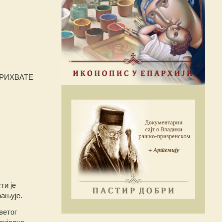
ПРИХВАТЕ
ти је
рањује.
ветог