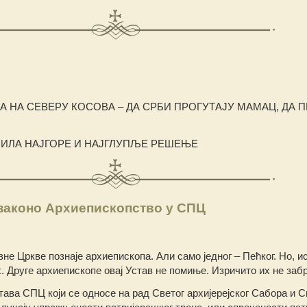
А НА СЕВЕРУ КОСОВА – ДА СРБИ ПРОГУТАЈУ МАМАЦ, ДА 
БИЛА НАЈГОРЕ И НАЈГЛУПЉЕ РЕШЕЊЕ
езаконо Архиепископство у СПЦ
е Цркве познаје архиепископа. Али само једног – Пећког. Но, ис
. Друге архиепископе овај Устав не помиње. Изричито их не заб
тава СПЦ који се односе на рад Светог архијерејског Сабора и С