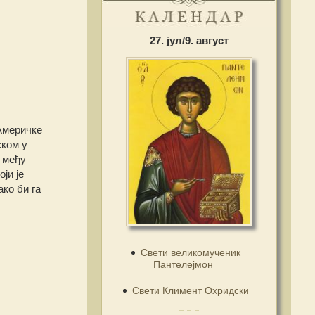
27. јул/9. август
 Америчке
ском у
м међу
ји је
ко би га
Свети великомученик
Пантелејмон
Свети Климент Охридски