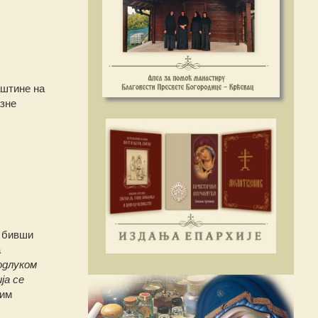
аштине на
азне
е бивши
а
одлуком
ја се
ним