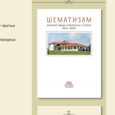
у пратњи
 породица