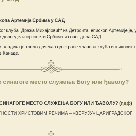
скопа Артемија Србима у САД
ог клуба „Дража Михајловић“ из Детроита, епископ Артемије је, 
 у двонедељној посети Србима из овог дела САД.
 владика је топло дочекан од стране чланова клуба и њихових
з Канаде.
ке синагоге место служења Богу или ђаволу?
Е СИНАГОГЕ МЕСТО СЛУЖЕЊА БОГУ ИЛИ ЂАВОЛУ? (
пдф
)
ТНОСТИ ХРИСТОВИМ РЕЧИМА – «ВЕРУЈУ» ЦАРИГРАДСКОГ