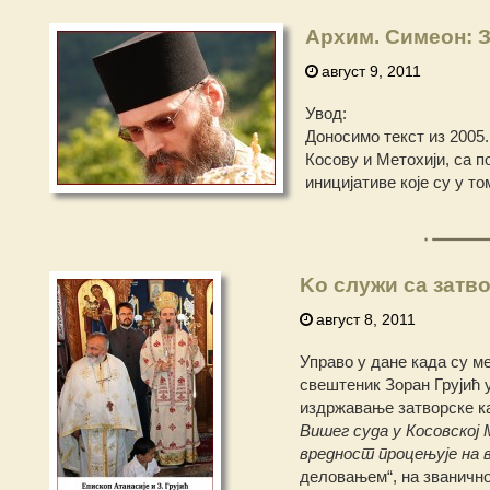
Архим. Симеон: З
август 9, 2011
Увод:
Доносимо текст из 2005.
Косову и Метохији, са 
иницијативе које су у т
Kо служи са затв
август 8, 2011
Управо у дане када су м
свештеник Зоран Грујић у
издржавање затворске ка
Вишег суда у Косовској
вредност процењује на 
деловањем“, на званично