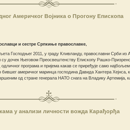
дног Америчког Војника о Прогону Епископа
ославци и сестре Српкиње православке,
 љета Господњег 2011, у граду Кливланду, православни Срби из
и су дочек Његовом Преосвештенству Епископу Рашко-Призрен
д одличног програма и пријема какав се приређује само најбоље
р бившег америчког маринца господина Давида Хантера Хејнса, ко
вршеним од стране генерала НАТО снага на Владику Артемија, ка
ама у анализи личности вожда Карађорђа