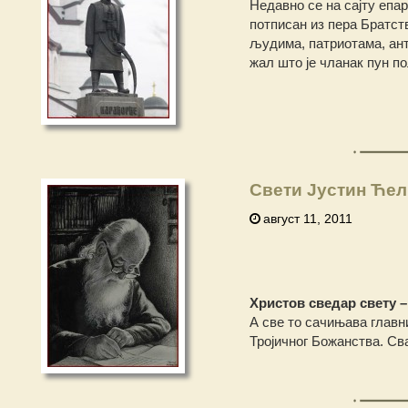
Недавно се на сајту епа
потписан из пера Братс
људима, патриотама, ант
жал што је чланак пун п
Свети Јустин Ћели
август 11, 2011
Христов сведар свету 
А све то сачињава главни
Тројичног Божанства. Св