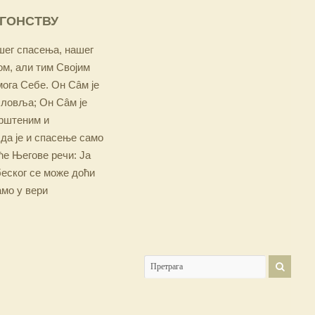
ОГОНСТВУ
ашег спасења, нашег
м, али тим Својим
мога Себе. Он Сâм је
словља; Он Сâм је
крштеним и
 да је и спасење само
е Његове речи: Ја
беског се може доћи
амо у вери