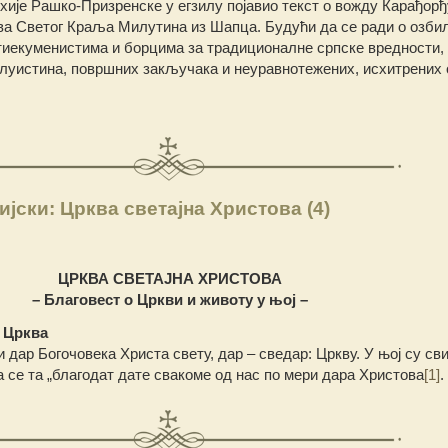
рхије Рашко-Призренске у егзилу појавио текст о вожду Карађорђ
тва Светог Краља Милутина из Шапца. Будући да се ради о озб
иекуменистима и борцима за традиционалне српске вредности, 
олуистина, површних закључака и неуравнотежених, исхитрених 
јски: Црква светајна Христова (4)
ЦРКВА СВЕТАЈНА ХРИСТОВА
– Благовест о Цркви и животу у њој –
– Црква
 дар Богочовека Христа свету, дар – сведар: Цркву. У њој су св
а се та „благодат дате свакоме од нас по мери дара Христова
[1]
.