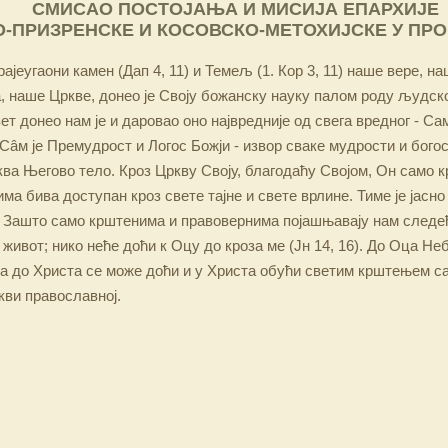
СМИСАО ПОСТОЈАЊА И МИСИЈА ЕПАРХИЈЕ
-ПРИЗРЕНСКЕ И КОСОВСКО-МЕТОХИЈСКЕ У ПР
ајеугаони камен (Дап 4, 11) и Темељ (1. Кор 3, 11) наше вере, н
 наше Цркве, донео је Своју божанску науку палом роду људско
ет донео нам је и даровао оно највредније од свега вредног - Са
Сâм је Премудрост и Логос Божји - извор сваке мудрости и бого
ква Његово тело. Кроз Цркву Своју, благодаћу Својом, Он само 
а бива доступан кроз свете тајне и свете врлине. Тиме је јасно
 Зашто само крштенима и правовернима појашњавају нам следећ
 живот; нико неће доћи к Оцу до кроза ме (Јн 14, 16). До Оца Не
 а до Христа се може доћи и у Христа обући светим крштењем с
кви православној.