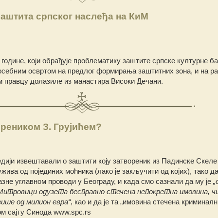
аштита српског наслеђа на КиМ
 године, који обрађује проблематику заштите српске културне б
посебним освртом на предлог формирања заштитних зона, и на р
ом правцу долазиле из манастира Високи Дечани.
ореником З. Грујићем?
едији извештавали о заштити коју затвореник из Падинске Скел
жива од појединих моћника (лако је закључити од којих), тако д
зне углавном проводи у Београду, и када смо сазнали да му је
„
 Митровици одузета бесправно стечена непокретна имовина, чи
више од милион евра“
, као и да је та „имовина стечена криминал
м сајту Синода www.spc.rs