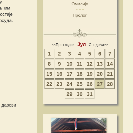
у
Омилије
иљним
остаје
Пролог
осуда.
Јул
<<Претходни
Следећи>>
1
2
3
4
5
6
7
8
9
10
11
12
13
14
15
16
17
18
19
20
21
22
23
24
25
26
27
28
29
30
31
и дарови