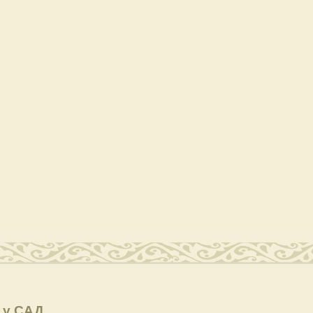
 у САД