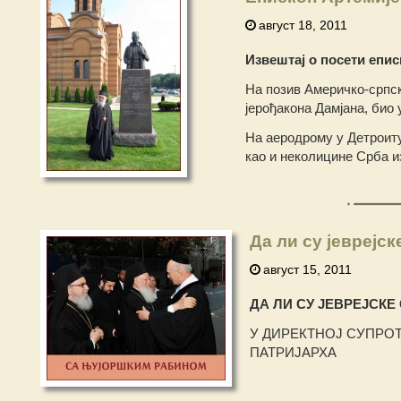
август 18, 2011
Извештај о посети епи
На позив Америчко-српск
јерођакона Дамјана, био
На аеродрому у Детроиту
као и неколицине Срба и
Да ли су јеврејс
август 15, 2011
ДА ЛИ СУ ЈЕВРЕЈСК
У ДИРЕКТНОЈ СУПРО
ПАТРИЈАРХА