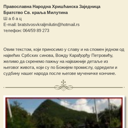
Православна Народна Хришћанска Заједница
Братство Св. краља Милутина
Ш а б а ц
Е-mail: bratstvosvkraljmilutin@hotmail.rs
телефон: 064/59 89 273
Овим текстом, који приносимо у славу и на спомен једном од
највећих Србских синова, Вожду Карађорђу Петровићу,
желимо да скренемо пажњу на најважније детаље из
његовог живота, који су по Божијем промислу, одредили и
судбину нашег народа после његове мученичке кончине.