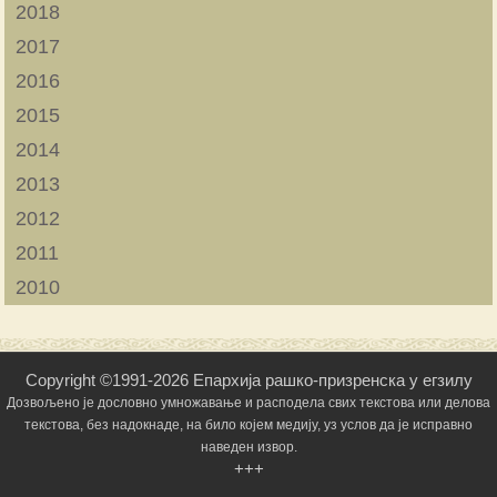
2018
2017
2016
2015
2014
2013
2012
2011
2010
Copyright ©1991-2026 Епархија рашко-призренска у егзилу
Дозвољено је дословно умножавање и расподела свих текстова или делова
текстова, без надокнаде, на било којем медију, уз услов да је исправно
наведен извор.
+++