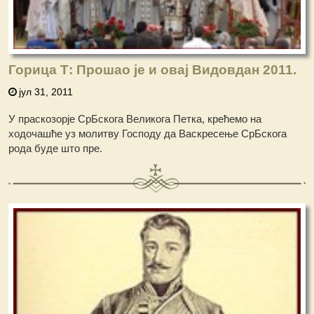
Горица Т: Прошао је и овај Видовдан 2011.
јул 31, 2011
У праскозорје СрБскога Великога Петка, крећемо на
ходочашће уз молитву Господу да Васкресење СрБскога
рода буде што пре.