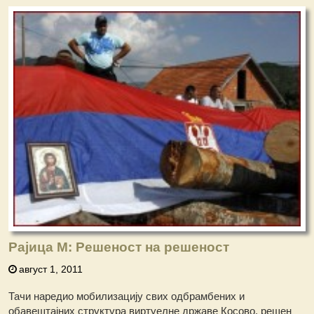
Рајица М: Решеност на решеност
август 1, 2011
Тачи наредио мобилизацију свих одбрамбених и
обавештајних структура виртуелне државе Косово, решен