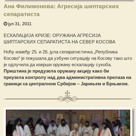
Ана Филимонова: Агресија шиптарских
сепаратиста
јул 31, 2011
ЕСКАЛАЦИЈА КРИЗЕ: ОРУЖАНА АГРЕСИЈА
ШИПТАРСКИХ СЕПАРАТИСТА НА СЕВЕР КОСОВА
Ноћу између 25. и 26. јула сепаратистичка „Република
Косово“ је покушала да узбуни ситуацију на Косову тако што
је одлучила да изврши оружану ескалацију сукоба.
Приштина је предузела оружану акцију како би
преузела контролу над два административна прелаза на
граници са централном Србијом – Јарињем и Брњаком.