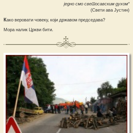
једно смо светосавским духом“
(Свети ава Јустин)
К
ако веровати човеку, који државом председава?
Mора налик Цркви бити.