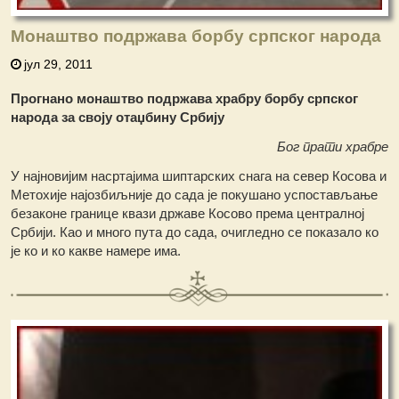
Монаштво подржава борбу српског народа
јул 29, 2011
Прогнано монаштво подржава храбру борбу српског
народа за своју отаџбину Србију
Бог прати храбре
У најновијим насртајима шиптарских снага на север Косова и
Метохије најозбиљније до сада је покушано успостављање
безаконе границе квази државе Косово према централној
Србији. Као и много пута до сада, очигледно се показало ко
је ко и ко какве намере има.