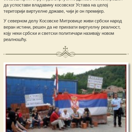
да успостави владавину косовског Устава на целој
територији виртуелне државе, чији је он премијер.
У северном делу Косовске Митровице живи србски народ
веран истини, решен да не прихвати виртуелну реалност,
коју неки србски и светски политичари називају новом
реалношћу.