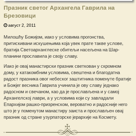
Празник светог Архангела Гаврила на
Брезовици
август 2, 2011
Милошћу Божијом, иако у условима прогонства,
притискивани искушењима која увек прате такве услове,
братија Светоарханглеске обитељи насељена на Шар-
планини прославила је своју славу.
Иако је овај манастирски празник светкован у скромном
дому, у катакомбним условима, свештена и блaгодатна
радост празника овог небеског заштитника поменуте братије
и Божјег весника Гаврила учинила је ову славу једнако
радосном и свечаном, као да је прослављена и у самој
Архангелској лаври, а у условима који су завладали
Епархијом рашко-призренском, вероватно и радосније него
што је у поменутом манастиру заиста и прослављен овај
празник од стране узурпаторске јерархије на Космету.