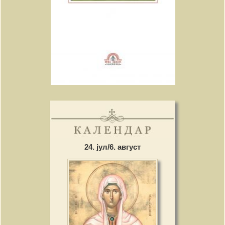
24. јул/6. август