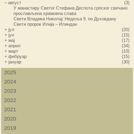
–
август
(3)
У манастиру Светог Стефана Деспота српског свечано
прослављена храмовна слава
Свети Владика Николај: Недеља 9. по Духовдану
Свети пророк Илија – Илиндан
+
јул
(20)
+
јун
(15)
+
мај
(17)
+
април
(34)
+
март
(10)
+
фебруар
(15)
+
јануар
(30)
2025
2024
2023
2022
2021
2020
2019