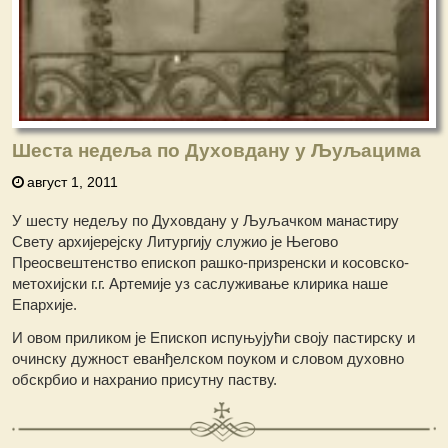
Шеста недеља по Духовдану у Љуљацима
август 1, 2011
У шесту недељу по Духовдану у Љуљачком манастиру
Свету архијерејску Литургију служио је Његово
Преосвештенство епископ рашко-призренски и косовско-
метохијски г.г. Артемије уз саслуживање клирика наше
Епархије.
И овом приликом је Епископ испуњујући своју пастирску и
очинску дужност еванђелском поуком и словом духовно
обскрбио и нахранио присутну паству.