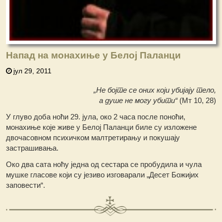
Напад на монахиње у Белој Паланци
јул 29, 2011
„Не бојте се оних који убијају тело,
а душе не могу убити“
(Мт 10, 28)
У глуво доба ноћи 29. јула, око 2 часа после поноћи,
монахиње које живе у Белој Паланци биле су изложене
двочасовном психичком малтретирању и покушају
застрашивања.
Око два сата ноћу једна од сестара се пробудила и чула
мушке гласове који су језиво изговарали „Десет Божијих
заповести“.