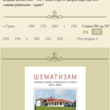
самим рођењем – крив?
« Прва
...
260
270
280
«
290
Страна 292 од 327
292
291
293
294
»
300
310
320
...
Последња »