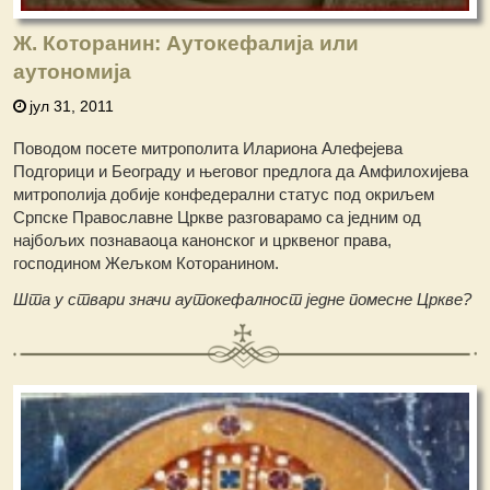
Ж. Которанин: Аутокефалија или
аутономија
јул 31, 2011
Поводом посете митрополита Илариона Алефејева
Подгорици и Београду и његовог предлога да Амфилохијева
митрополија добије конфедерални статус под окриљем
Српске Православне Цркве разговарамо са једним од
најбољих познаваоца канонског и црквеног права,
господином Жељком Которанином.
Шта у ствари значи аутокефалност једне помесне Цркве?