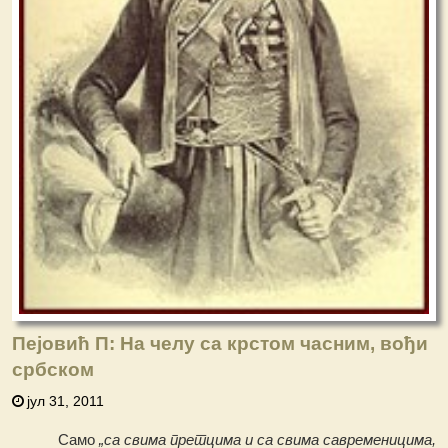
Пејовић П: На челу са крстом часним, вођи
србском
јул 31, 2011
Само
„са свима претцима и са свима савременицима,