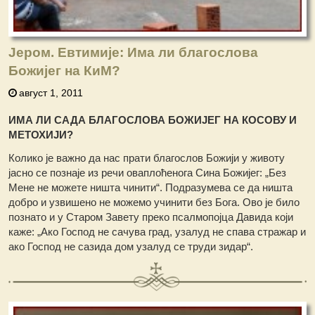
Јером. Евтимије: Има ли благослова
Божијег на КиМ?
август 1, 2011
ИМА ЛИ САДА БЛАГОСЛОВА БОЖИЈЕГ НА КОСОВУ И
МЕТОХИЈИ?
Колико је важно да нас прати благослов Божији у животу
јасно се познаје из речи оваплоћенога Сина Божијег: „Без
Мене не можете ништа чинити“. Подразумева се да ништа
добро и узвишено не можемо учинити без Бога. Ово је било
познато и у Старом Завету преко псалмопојца Давида који
каже: „Ако Господ не сачува град, узалуд не спава стражар и
ако Господ не сазида дом узалуд се труди зидар“.