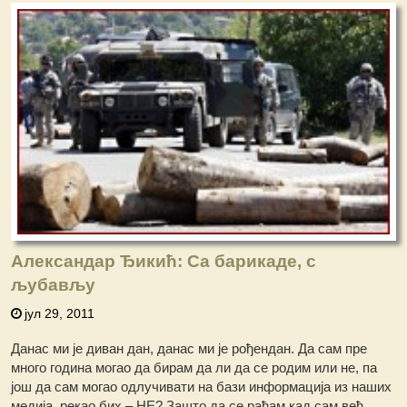
Александар Ђикић: Са барикаде, с
љубављу
јул 29, 2011
Данас ми је диван дан, данас ми је рођендан. Да сам пре
много година могао да бирам да ли да се родим или не, па
још да сам могао одлучивати на бази информација из наших
медија, рекао бих – НЕ? Зашто да се рађам кад сам већ