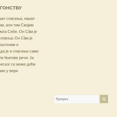
ОГОНСТВУ
ашег спасења, нашег
м, али тим Својим
мога Себе. Он Сâм је
словља; Он Сâм је
крштеним и
 да је и спасење само
е Његове речи: Ја
беског се може доћи
амо у вери