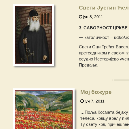
Свети Јустин Ћел
јун 8, 2011
3. САБОРНОСТ ЦРКВЕ
— католичност = καθολι
Свети Оци Трећег Васеље
претседником и својом 
осудио Несторијево учењ
Предања.
Мој божуре
јун 7, 2011
…Поља Космета бејаху к
телеса, крвцу врелу пил
Ту свету крв, причешћен