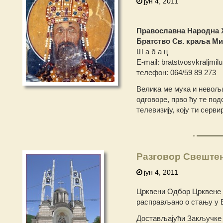
јун 4, 2011
Православна Народна 
Братство Св. краља М
Ш а б а ц
Е-mail: bratstvosvkraljmil
телефон: 064/59 89 273
Велика ме мука и невоља
одговоре, прво ћу те под
телевизију, коју ти серви
Разговор Свештен
јун 4, 2011
Црквени Одбор Црквене Оп
расправљано о стању у Е
Достављајући Закључке 