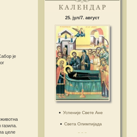
25. јул/7. август
абор је
ог
Успеније Свете Ане
еживотна
Света Олимпијада
 газила.
ла целе