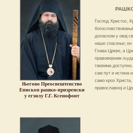
РАШКО
Господ Христос, Кр
богословствовања,
доласком у овај св
наше спасење; он 
Глава Цркве, а Цр
правоверним људим
таквима доступно.
сам пут и истина и
само кроз Христа,
Његово Преосвештенство
православној и Цр
Епископ рашко-призренски
у егзилу Г.Г. Ксенофонт