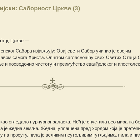
ијски: Саборност Цркве (3)
κότης Цркве —
нског Сабора изјављују: Овај свети Сабор учинио је својим
главом самога Христа. Општом сагласношћу свих Светих Отаца С
е и посведочио чистоту и преимућство еванђелског и апостолск
ао огледало пурпурног заласка. Ноћ је спустила вео мира на б
а је жедна земља. Жедна, уплашена пред хордом која је претећи
у па просуту, пила је великим неутољивим гутљајима, пила и пи