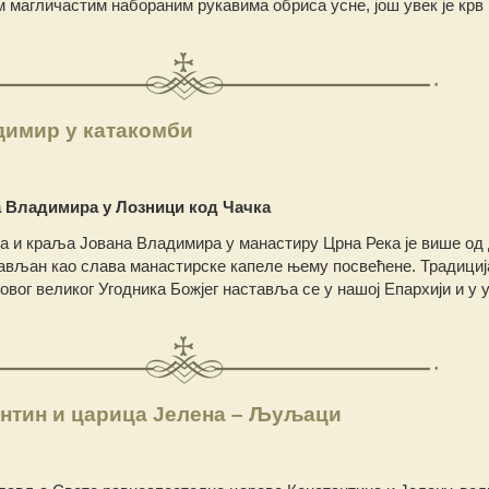
им магличастим набораним рукавима обриса усне, још увек је крв
димир у катакомби
а Владимира у Лозници код Чачка
а и краља Јована Владимира у манастиру Црна Река је више од
ављан као слава манастирске капеле њему посвећене. Традициј
вог великог Угодника Божјег наставља се у нашој Епархији и у 
антин и царица Јелена – Љуљаци