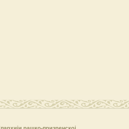
пархији рашко-призренској