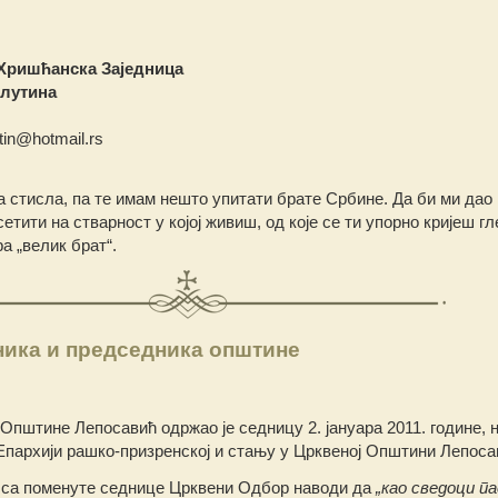
Хришћанска Заједница
илутина
utin@hotmail.rs
 стисла, па те имам нешто упитати брате Србине. Да би ми дао
сетити на стварност у којој живиш, од које се ти упорно кријеш г
ра „велик брат“.
ика и председника општине
штине Лепосавић одржао је седницу 2. јануара 2011. године, на 
пархији рашко-призренској и стању у Црквеној Општини Лепоса
са поменуте седнице Црквени Одбор наводи да
„као сведоци п