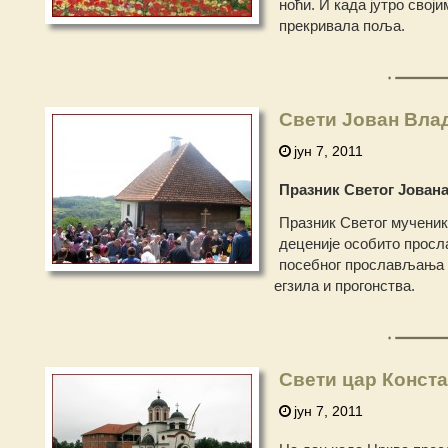
ноћи. И када јутро свој
прекривала поља.
Свети Јован Вла
јун 7, 2011
Празник Светог Јован
Празник Светог мученик
деценије особито просл
посебног прослављања о
егзила и прогонства.
Свети цар Конст
јун 7, 2011