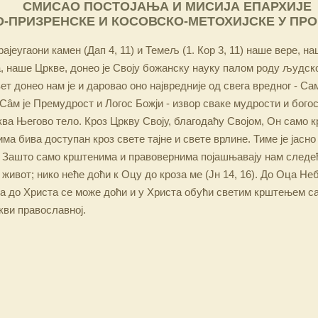
СМИСАО ПОСТОЈАЊА И МИСИЈА ЕПАРХИЈЕ
-ПРИЗРЕНСКЕ И КОСОВСКО-МЕТОХИЈСКЕ У ПР
ајеугаони камен (Дап 4, 11) и Темељ (1. Кор 3, 11) наше вере, н
 наше Цркве, донео је Своју божанску науку палом роду људско
ет донео нам је и даровао оно највредније од свега вредног - Са
Сâм је Премудрост и Логос Божји - извор сваке мудрости и бого
ква Његово тело. Кроз Цркву Своју, благодаћу Својом, Он само 
а бива доступан кроз свете тајне и свете врлине. Тиме је јасно
 Зашто само крштенима и правовернима појашњавају нам следећ
 живот; нико неће доћи к Оцу до кроза ме (Јн 14, 16). До Оца Не
 а до Христа се може доћи и у Христа обући светим крштењем с
кви православној.