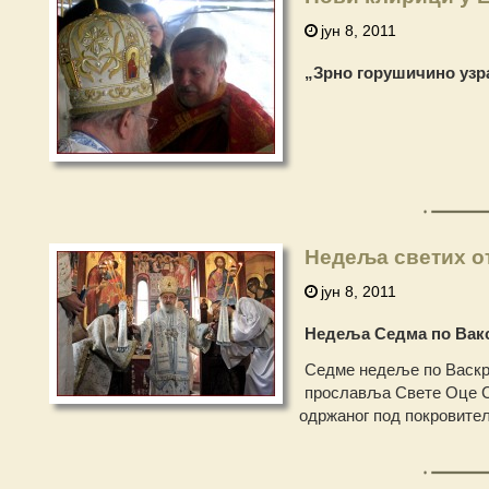
јун 8, 2011
„Зрно горушичино узра
Недеља светих о
јун 8, 2011
Недеља Седма по Вак
Седме недеље по Васкрс
прославља Свете Оце Св
одржаног под покровитељ