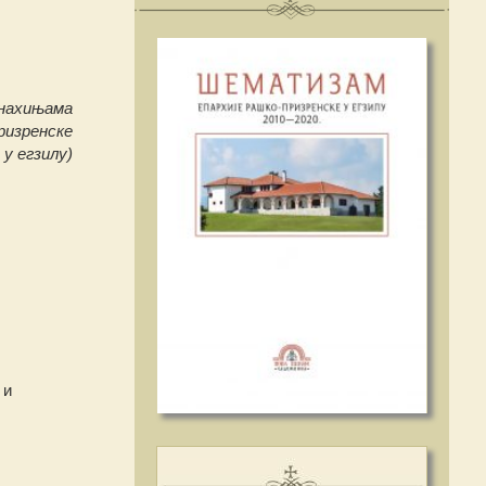
онахињамa
призренске
 у егзилу)
 и