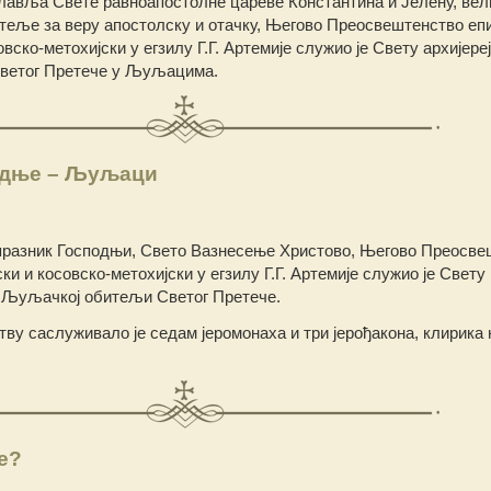
лавља Свете равноапостолне цареве Константина и Јелену, вел
итеље за веру апостолску и отачку, Његово Преосвештенство еп
вско-метохијски у егзилу Г.Г. Артемије служио је Свету архијере
Светог Претече у Љуљацима.
одње – Љуљаци
 празник Господњи, Свето Вазнесење Христово, Његово Преосве
и и косовско-метохијски у егзилу Г.Г. Артемије служио је Свету
 у Љуљачкој обитељи Светог Претече.
у саслуживало је седам јеромонаха и три јерођакона, клирика
е?