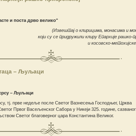
сте и поста дрво велико“
(Извештај о клирицима, монасима и м
који су се придружили клиру Епархије рашко-
и косовско-метохијске
таца – Љуљаци
срсу – Љуљаци
у, тј. прве недеље после Светог Вазнесења Господњег, Црква
етог Првог Васељенског Сабора у Никеји 325. године, сазваног
ством Светог благоверног цара Константина Великог.