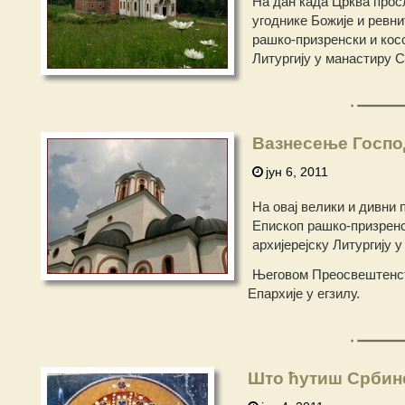
На дан када Црква прос
угоднике Божије и ревн
рашко-призренски и косо
Литургију у мaнастиру 
Вазнесење Госп
јун 6, 2011
На овај велики и дивни
Епископ рашко-призренск
архијерејску Литургију
Његовом Преосвештенств
Епархије у егзилу.
Што ћутиш Србин