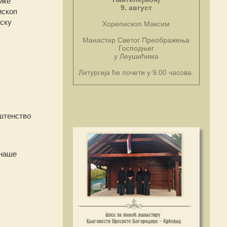
ике
9. август
ископ
јску
Хорепископ Максим
Манастир Светог Преображења
Господњег
у Леушићима
Литургија ће почети у 9.00 часова.
штенство
 наше