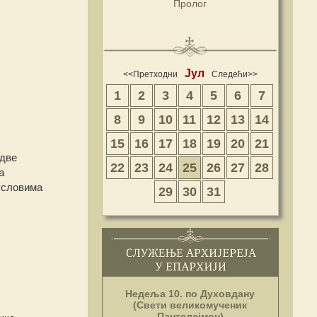
Пролог
Јул
<<Претходни
Следећи>>
1
2
3
4
5
6
7
8
9
10
11
12
13
14
15
16
17
18
19
20
21
 две
22
23
24
25
26
27
28
а
условима
29
30
31
Недеља 10. по Духовдану
(Свети великомученик
Пантелејмон)