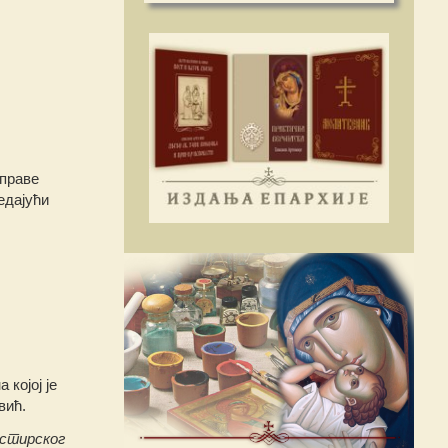
 праве
ледајући
којој је
вић.
астирског