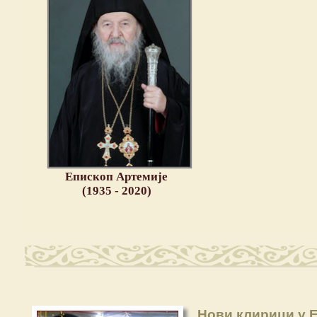
Епископ Артемије
(1935 - 2020)
Нови клирици у Е