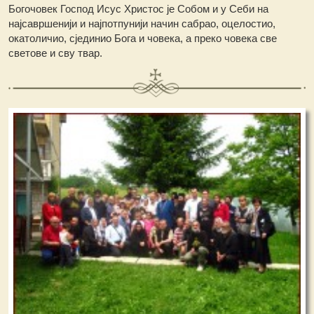
Богочовек Господ Исус Христос је Собом и у Себи на
најсавршенији и најпотпунији начин сабрао, оцелостио,
окатоличио, сјединио Бога и човека, а преко човека све
светове и сву твар.