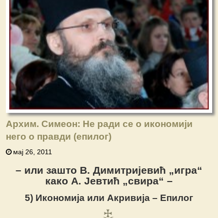
Архим. Симеон: Не ради се о икономији
него о правди (епилог)
мај 26, 2011
– или зашто В. Димитријевић „игра“
како А. Јевтић „свира“ –
5) Икономија или Акривија – Епилог