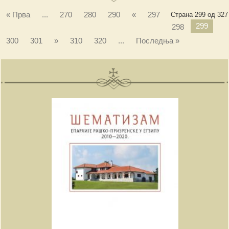
« Прва
...
270
280
290
«
297
Страна 299 од 327
299
298
300
301
»
310
320
...
Последња »