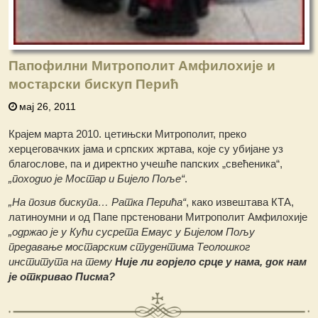
Папофилни Митрополит Амфилохије и
мостарски бискуп Перић
мај 26, 2011
Крајем марта 2010. цетињски Митрополит, преко
херцеговачких јама и српских жртава, које су убијане уз
благослове, па и директно учешће папских „свећеника“,
„походио је Мостар и Бијело Поље“
.
„На позив бискупа… Ратка Перића“
, како извештава КТА,
латиноумни и од Папе прстеновани Митрополит Амфилохије
„одржао је у Кући сусрета Емаус у Бијелом Пољу
предавање мостарским студентима Теолошког
института на тему
Није ли горјело срце у нама, док нам
је откривао Писма?