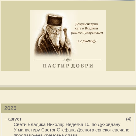
2026
–
август
(4)
Свети Владика Николај: Недеља 10. по Духовдану
У манастиру Светог Стефана Деспота српског свечано
прослављена храмовна слава