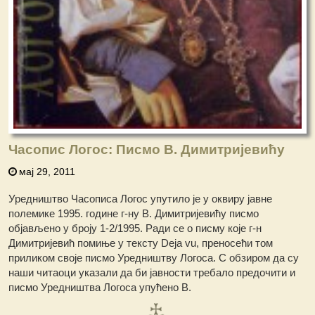
Часопис Логос: Писмо В. Димитријевићу
мај 29, 2011
Уредништво Часописа Логос упутило је у оквиру јавне
полемике 1995. године г-ну В. Димитријевићу писмо
објављено у броју 1-2/1995. Ради се о писму које г-н
Димитријевић помиње у тексту Deja vu, преносећи том
приликом своје писмо Уредништву Логоса. С обзиром да су
наши читаоци указали да би јавности требало предочити и
писмо Уредништва Логоса упућено В.