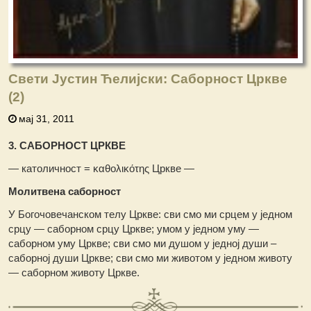
Свети Јустин Ћелијски: Саборност Цркве
(2)
мај 31, 2011
3. САБОРНОСТ ЦРКВЕ
— католичност = καθολικότης Цркве —
Молитвена саборност
У Богочовечанском телу Цркве: сви смо ми срцем у једном
срцу — саборном срцу Цркве; умом у једном уму —
саборном уму Цркве; сви смо ми душом у једној души –
саборној души Цркве; сви смо ми животом у једном животу
— саборном животу Цркве.