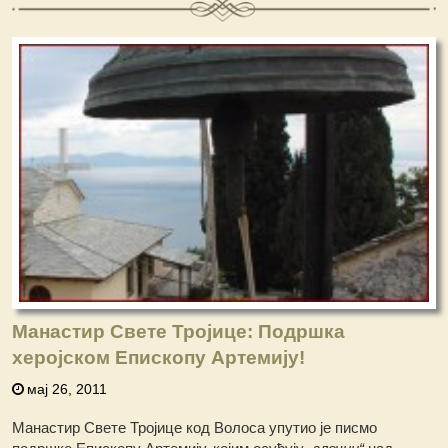
Манастир Свете Тројице: Подршка
херојском Епископу Артемију!
мај 26, 2011
Манастир Свете Тројице код Волоса упутио је писмо