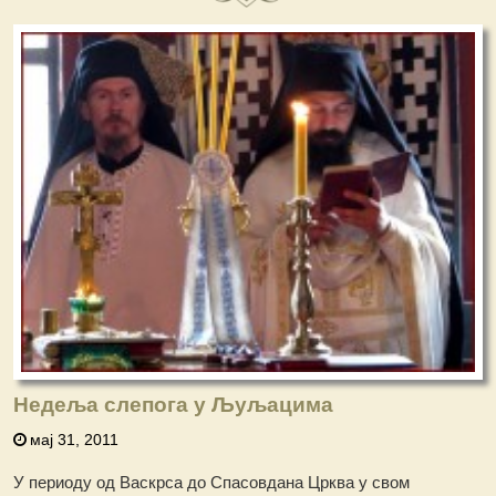
Недеља слепога у Љуљацима
мај 31, 2011
У периоду од Васкрса до Спасовдана Црква у свом