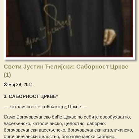
Свети Јустин Ћелијски: Саборност Цркве
(1)
мај 29, 2011
3. САБОРНОСТ ЦРКВЕ
*
— католичност = καθολικότης Цркве —
Само Богочовечанско биће Цркве по себи је свеобухватно,
васељенско, католичанско, целостно, саборно:
богочовечански васељенско, богочовечански католичанско,
богочовечански целостно, богочовечански саборно.