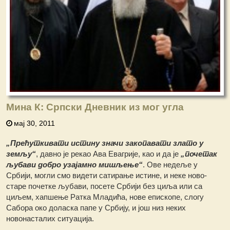
Мина К: Српски Дневник из мог угла
мај 30, 2011
„Прећуткивати истину значи закопавати злато у
земљу“
, давно је рекао Ава Евагрије, као и да је
„почетак
љубави добро узајамно мишљење“
. Ове недеље у
Србији, могли смо видети сатирање истине, и неке ново-
старе почетке љубави, посете Србији без циља или са
циљем, хапшење Ратка Младића, нове епископе, слогу
Сабора око доласка папе у Србију, и још низ неких
новонасталих ситуација.