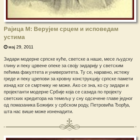
Рајица М: Верујем срцем и исповедам
устима
мај 29, 2011
Зидари модерне српске куће, светске а наше, месе људску
глину и пеку црвене опеке за своју зидарију у светским
пећима факултета и универзитета. Ту се, наравно, истежу
греде и пеку црепови за кровну конструкцију српске памети
изнад ког се смртнику не може. Ако се зна, ко су зидари и
пројектанти модерне Србије која се сазида по пројекту
светских кредитора на темељу у сну одсечене главе једног
од помазаника Божијих у србском роду, Петровића Ђорђа,
шта нас више може изненадити.