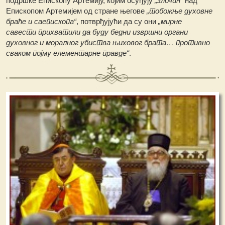
подршке Епископу Артемију, којим осуђују
„злочин“
над
Епископом Артемијем од стране његове
„тобожње духовне
браће и саепископа“
, потврђујући да су они
„мирне
савести прихватили да буду бедни извршни органи
духовног и моралног убиства њиховог брата… противно
сваком појму елементарне правде“
.