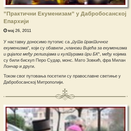
”Практични Екуменизам” у Дабробосанској
Епархији
мај 26, 2011
У наставку доносимо путопис са „
пута практичног
екуменизма
“, који су обавили „
чланови Вијећа за екуменизма
и дијалог међу религијама и културама при БК
“, међу којима
су били бискуп Перо Судар, монс. Мато Зовкић, фра Милан
Лончар и други.
Током свог путовања посетили су православне светиње у
Дабробосанској Митрополији.