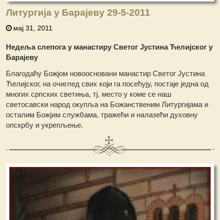
Литургија у Барајеву 29-5-2011
мај 31, 2011
Недеља слепога у манастиру Светог Јустина Ћелијског у
Барајеву
Благодаћу Божјом новоосновани манастир Светог Јустина
Ћелијског, на очиглед свих који га посећују, постаје једна од
многих српских светиња, тј. место у коме се наш
светосавски народ окупља на Божанственим Литургијама и
осталим Божјим службама, тражећи и налазећи духовну
опскрбу и укрепљење.