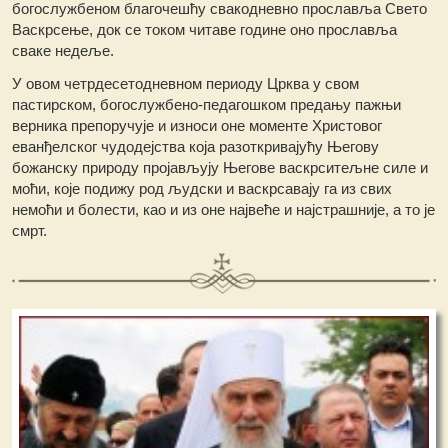
богослужбеном благочешћу свакодневно прославља Свето
Васкрсење, док се током читаве године оно прославља
сваке недеље.
У овом четрдесетодневном периоду Црква у свом
пастирском, богослужбено-педагошком предању пажњи
верника препоручује и износи оне моменте Христовог
еванђелског чудодејства која разоткривајућу Његову
божанску природу пројављују Његове васкрситељне силе и
моћи, које подижу род људски и васкрсавају га из свих
немоћи и болести, као и из оне највеће и најстрашније, а то је
смрт.