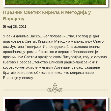
Празник Светих Кирила и Методија у
Барајеву
мај 28, 2011
У овим данима Васкршњег попразништва, Господ је дан
празновања Светих Кирила и Методија у манастиру Светог
оца Јустина Ћелијског Исповедника благословио лепим
пролећним јутром, а братство и вернике благословио је
празничном Светом архијерејском Литургијом, коју je служио
Његово Преосвештенство Епископ рашко-призренски и
косовско-метохијски у егзилу Артемије, уз саслуживање
братије ове свете обитељи и неколико клирика наше
Епархије у егзилу.