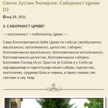
Свети Јустин Ћелијски: Саборност Цркве
(1)
мај 29, 2011
3. САБОРНОСТ ЦРКВЕ
*
— католичност = καθολικότης Цркве —
Само Богочовечанско биће Цркве по себи је свеобухватно,
васељенско, католичанско, целостно, саборно:
богочовечански васељенско, богочовечански католичанско,
богочовечански целостно, богочовечански саборно.
Богочовек Господ Исус Христос је Собом и у Себи на
најсавршенији и најпотпунији начин сабрао, оцелостио,
окатоличио, сјединио Бога и човека, а преко човека све
светове и сву твар.