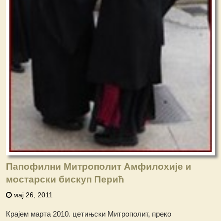
Папофилни Митрополит Амфилохије и
мостарски бискуп Перић
мај 26, 2011
Крајем марта 2010. цетињски Митрополит, преко