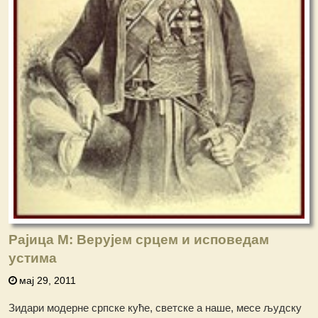
Рајица М: Верујем срцем и исповедам
устима
мај 29, 2011
Зидари модерне српске куће, светске а наше, месе људску