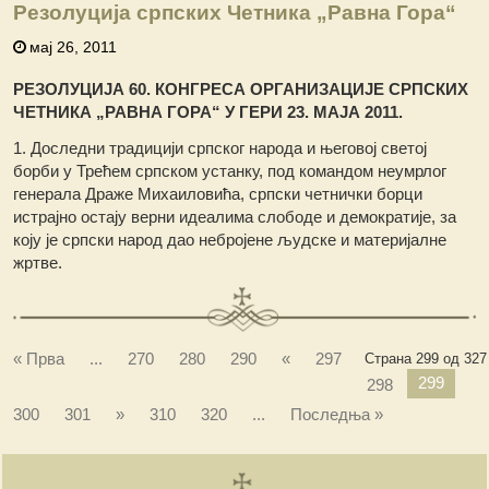
Резолуција српских Четника „Равна Гора“
мај 26, 2011
РЕЗОЛУЦИЈА 60. КОНГРЕСА ОРГАНИЗАЦИЈЕ СРПСКИХ
ЧЕТНИКА „РАВНА ГОРА“ У ГЕРИ 23. МАЈА 2011.
1. Доследни традицији српског народа и његовој светој
борби у Трећем српском устанку, под командом неумрлог
генерала Драже Михаиловића, српски четнички борци
истрајно остају верни идеалима слободе и демократије, за
коју је српски народ дао небројене људске и материјалне
жртве.
« Прва
...
270
280
290
«
297
Страна 299 од 327
299
298
300
301
»
310
320
...
Последња »