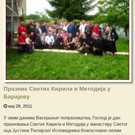
Празник Светих Кирила и Методија у
Барајеву
мај 28, 2011
У овим данима Васкршњег попразништва, Господ је дан
празновања Светих Кирила и Методија у манастиру Светог
оца Јустина Ћелијског Исповедника благословио лепим