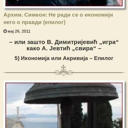
Архим. Симеон: Не ради се о икономији
него о правди (епилог)
мај 26, 2011
– или зашто В. Димитријевић „игра“
како А. Јевтић „свира“ –
5) Икономија или Акривија – Епилог