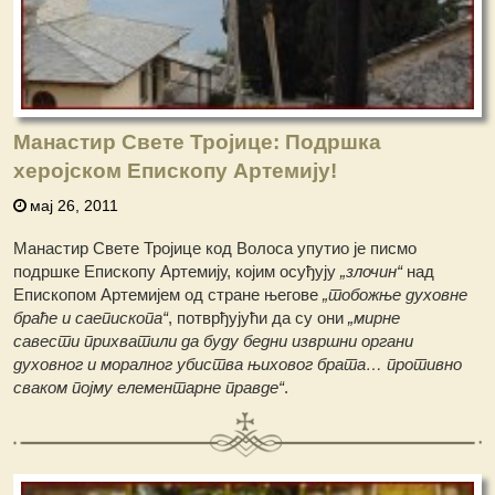
Манастир Свете Тројице: Подршка
херојском Епископу Артемију!
мај 26, 2011
Манастир Свете Тројице код Волоса упутио је писмо
подршке Епископу Артемију, којим осуђују
„злочин“
над
Епископом Артемијем од стране његове
„тобожње духовне
браће и саепископа“
, потврђујући да су они
„мирне
савести прихватили да буду бедни извршни органи
духовног и моралног убиства њиховог брата… противно
сваком појму елементарне правде“
.