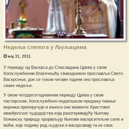
Недеља слепога у Љуљацима
мај 31, 2011
У периоду од Васкрса до Спасовдана Црква у свом
богослужбеном благочешћу свакодневно прославља Свето
Васкрсење, док се током читаве године оно прославља
сваке недеље.
У овом четрдесетодневном периоду Црква у свом
пастирском, богослужбено-педагошком предању пажњи
верника препоручује и износи оне моменте Христовог
еванђелског чудодејства која разоткривајућу Његову
божанску природу пројављују Његове васкрситељне силе и
моћи, које подижу род људски и васкрсавају га из свих