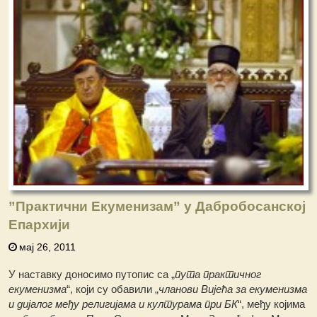
”Практични Екуменизам” у Дабробосанској
Епархији
мај 26, 2011
У наставку доносимо путопис са „
пута практичног
екуменизма
“, који су обавили „
чланови Вијећа за екуменизма
и дијалог међу религијама и културама при БК
“, међу којима