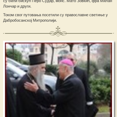
су били бискуп Перо Судар, монс. Мато Зовкић, фра Милан
Лончар и други.
Током свог путовања посетили су православне светиње у
Дабробосанској Митрополији.