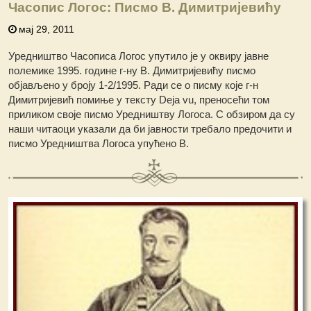
Часопис Логос: Писмо В. Димитријевићу
мај 29, 2011
Уредништво Часописа Логос упутило је у оквиру јавне
полемике 1995. године г-ну В. Димитријевићу писмо
објављено у броју 1-2/1995. Ради се о писму које г-н
Димитријевић помиње у тексту Deja vu, преносећи том
приликом своје писмо Уредништву Логоса. С обзиром да су
наши читаоци указали да би јавности требало предочити и
писмо Уредништва Логоса упућено В.