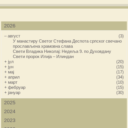
2026
–
август
(3)
У манастиру Светог Стефана Деспота српског свечано
прослављена храмовна слава
Свети Владика Николај: Недеља 9. по Духовдану
Свети пророк Илија – Илиндан
+
јул
(20)
+
јун
(15)
+
мај
(17)
+
април
(34)
+
март
(10)
+
фебруар
(15)
+
јануар
(30)
2025
2024
2023