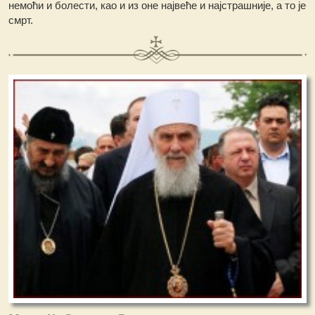
немоћи и болести, као и из оне највеће и најстрашније, а то је
смрт.