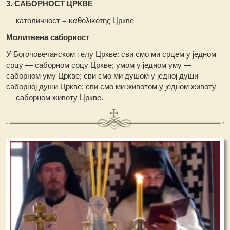
3. САБОРНОСТ ЦРКВЕ
— католичност = καθολικότης Цркве —
Молитвена саборност
У Богочовечанском телу Цркве: сви смо ми срцем у једном
срцу — саборном срцу Цркве; умом у једном уму —
саборном уму Цркве; сви смо ми душом у једној души –
саборној души Цркве; сви смо ми животом у једном животу
— саборном животу Цркве.