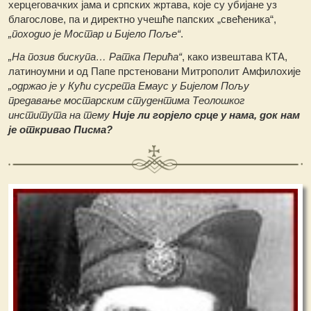
херцеговачких јама и српских жртава, које су убијане уз
благослове, па и директно учешће папских „свећеника“,
„походио је Мостар и Бијело Поље“
.
„На позив бискупа… Ратка Перића“
, како извештава КТА,
латиноумни и од Папе прстеновани Митрополит Амфилохије
„одржао је у Кући сусрета Емаус у Бијелом Пољу
предавање мостарским студентима Теолошког
института на тему
Није ли горјело срце у нама, док нам
је откривао Писма?