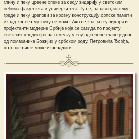
глину и пеку црвене опеке за своју зидарију у светским
пећима факултета и универзитета. Ту се, наравно, истежу
греде и пеку црепови за кровну конструкцију српске памети
изнад ког се смртнику не може. Ако се зна, ко су зидари и
пројектанти модерне Србије која се сазида по пројекту
светских кредитора на темељу у сну одсечене главе једног
од помазаника Божијих у србском роду, Петровића Ђорђа,
шта нас више може изненадити.