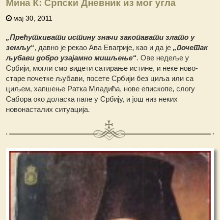
Мина К: Српски Дневник из мог угла
мај 30, 2011
„Прећуткивати истину значи закопавати злато у
земљу“
, давно је рекао Ава Евагрије, као и да је
„почетак
љубави добро узајамно мишљење“
. Ове недеље у
Србији, могли смо видети сатирање истине, и неке ново-
старе почетке љубави, посете Србији без циља или са
циљем, хапшење Ратка Младића, нове епископе, слогу
Сабора око доласка папе у Србију, и још низ неких
новонасталих ситуација.