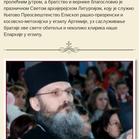
пролећним јутром, а братство и вернике благословио је
празничном Светом архијерејском Литургијом, коју je служио
Његово Преосвештенство Епископ рашко-призренски и
косовско-метохијски у егзилу Артемије, уз саслуживање
братије ове свете обитељи и неколико клирика наше
Епархије у егзилу.