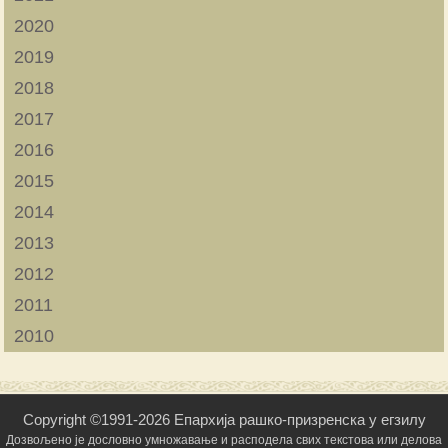
2020
2019
2018
2017
2016
2015
2014
2013
2012
2011
2010
Copyright ©1991-2026 Епархија рашко-призренска у егзилу
Дозвољено је дословно умножавање и расподела свих текстова или делова