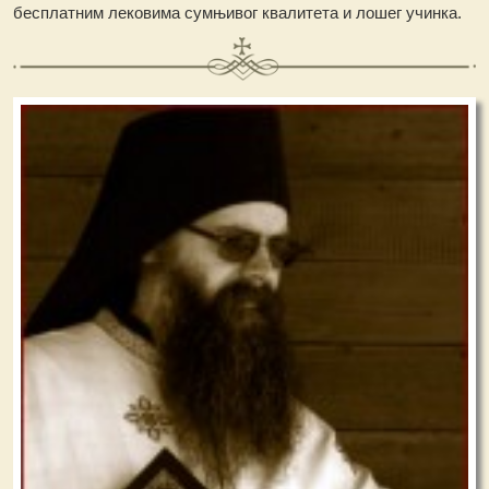
бесплатним лековима сумњивог квалитета и лошег учинка.