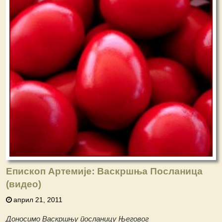
Епископ Артемије: Васкршња Посланица
(видео)
април 21, 2011
Доносимо Васкршњу посланицу Његовог