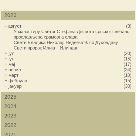
2026
–
август
(3)
У манастиру Светог Стефана Деспота српског свечано
прослављена храмовна слава
Свети Владика Николај: Недеља 9. по Духовдану
Свети пророк Илија – Илиндан
+
јул
(20)
+
јун
(15)
+
мај
(17)
+
април
(34)
+
март
(10)
+
фебруар
(15)
+
јануар
(30)
2025
2024
2023
2022
2021