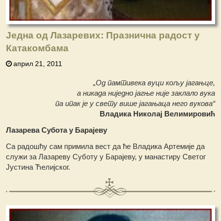
Једна од Лазаревих: Празнична радост у
Катакомбама
април 21, 2011
„Од памтивека вуци кољу јагањце,
а никада ниједно јагње није заклало вука
па ипак је у свету више јагањаца него вукова“
Владика Николај Велимировић
Лазарева Субота у Барајеву
Са радошћу сам примила вест да ће Владика Артемије да
служи за Лазареву Суботу у Барајеву, у манастиру Светог
Јустина Ћелијског.