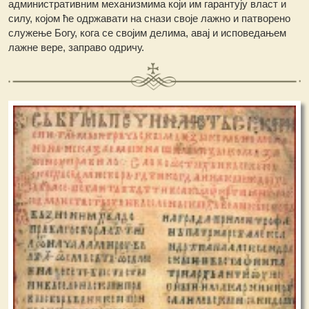
административним механизмима који им гарантују власт и
силу, којом ће одржавати на снази своје лажно и патворено
служење Богу, кога се својим делима, авај и исповедањем
лажне вере, заправо одричу.