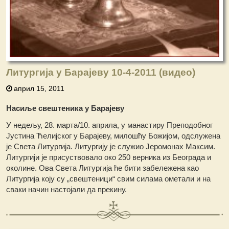
Литургија у Барајеву 10-4-2011 (видео)
април 15, 2011
Насиље свештеника у Барајеву
У недељу, 28. марта/10. априла, у манастиру Преподобног
Јустина Ћелијског у Барајеву, милошћу Божијом, одслужена
је Света Литургија. Литургију је служио Јеромонах Максим.
Литургији је присуствовало око 250 верника из Београда и
околине. Ова Света Литургија ће бити забележена као
Литургија коју су „свештеници“ свим силама ометали и на
сваки начин настојали да прекину.