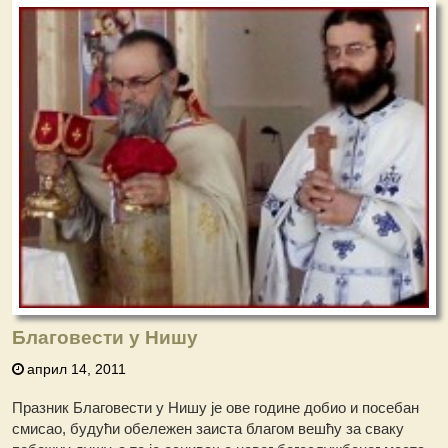
Благовести у Нишу
април 14, 2011
Празник Благовести у Нишу је ове године добио и посебан
смисао, будући обележен заиста благом вешћу за сваку