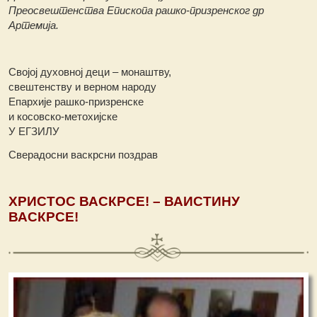
Преосвештенства Епископа рашко-призренског др
Артемија.
Својој духовној деци – монаштву,
свештенству и верном народу
Епархије рашко-призренске
и косовско-метохијске
У ЕГЗИЛУ
Сверадосни васкрсни поздрав
ХРИСТОС ВАСКРСЕ! – ВАИСТИНУ
ВАСКРСЕ!