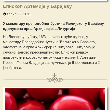
Епископ Артемије у Барајеву
април 22, 2011
У манастиру преподобног Јустина Ћелијског у Барајеву
одслужена прва Архијерејска Литургија
На Лазареву суботу, 16/3. априла текуће године, у
манастиру Преподобног Јустина Ћелијског у Барајеву,
одслужена је прва Архијерејска Литургија. Литургију је
служио Његово преосвештенство Епископ рашко-
призренски и косовско-метохијски у егзилу Г. Артемије.
Преосвећеном Владици саслуживало је 6 јеромонаха и 2
јерођакона.