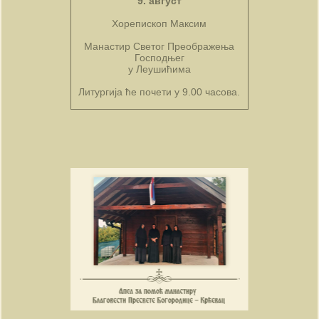
9. август
Хорепископ Максим
Манастир Светог Преображења
Господњег
у Леушићима
Литургија ће почети у 9.00 часова.