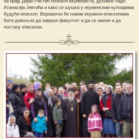
на крају Дејан Ристић познати екумениста, духовно чадо
Атанасија Јевтића и како се шушка у екуменским кулоарима
будући епископ. Вероватно ће новим екумено-епископима
бити довољно да заврше факултет и да се ожене и да
постану епископи.