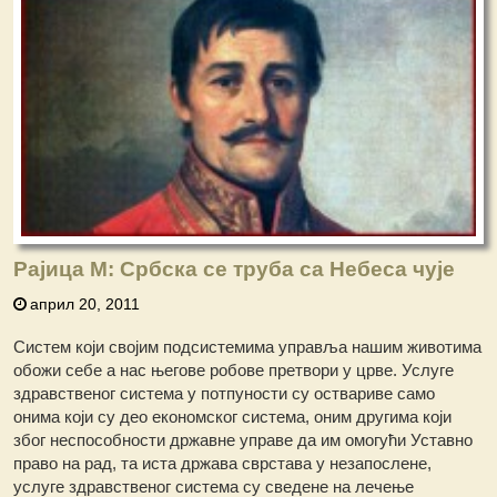
Рајица М: Србска се труба са Небеса чује
април 20, 2011
Систем који својим подсистемима управља нашим животима
обожи себе а нас његове робове претвори у црве. Услуге
здравственог система у потпуности су оствариве само
онима који су део економског система, оним другима који
због неспособности државне управе да им омогући Уставно
право на рад, та иста држава сврстава у незапослене,
услуге здравственог система су сведене на лечење