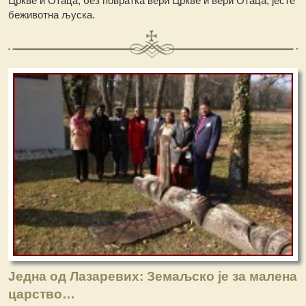
Цркве и Отаца, без повратка вери Цркве и вери Отаца, јесте
беживотна љуска.
Једна од Лазаревих: Земаљско је за малена
царство…