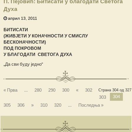
П. Пејовић: Битисати у благодати Светога
Духа
април 13, 2011
БИТИСАТИ
(ЖИВЈЕТИ У КОНАЧНОСТИ У СМИСЛУ
БЕСКОНАЧНОСТИ)
ПОД ПОКРОВОМ
У БЛАГОДАТИ СВЕТОГА ДУХА
„Да сви буду једно“
« Прва
...
280
290
300
«
302
Страна 304 од 327
304
303
305
306
»
310
320
...
Последња »