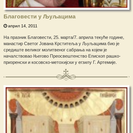
Благовести у Љуљацима
април 14, 2011
На празник Благовести, 25. марта/7. априла текуће године,
манастир Светог Јована Крститеља у Љуљацима био је
средиште великог молитвеног сабрања на којем је
началствовао Његово Преосвештенство Епископ рашко-
призренски и косовско-метохијски у егзилу Г. Артемије.