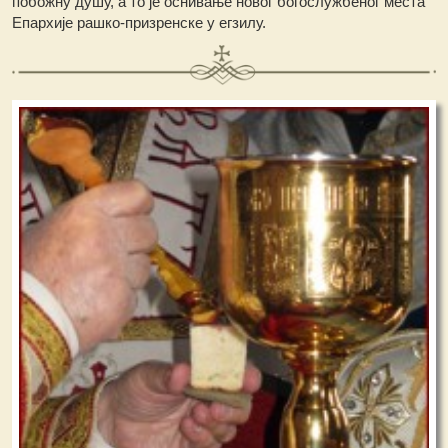
побожну душу, а то је оснивање новог богослужбеног места
Епархије рашко-призренске у егзилу.