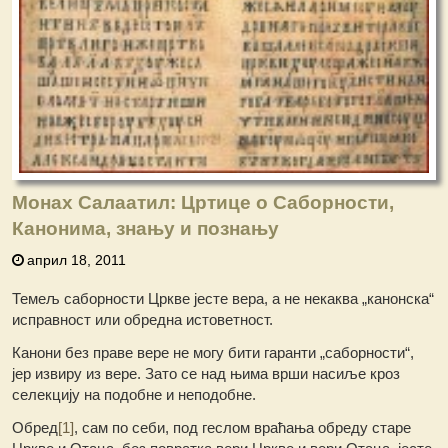
Монах Салаатил: Цртице о Саборности,
Канонима, знању и познању
април 18, 2011
Темељ саборности Цркве јесте вера, а не некаква „канонска“
исправност или обредна истоветност.
Канони без праве вере не могу бити гаранти „саборности“,
јер извиру из вере. Зато се над њима врши насиље кроз
селекцију на подобне и неподобне.
Обред
[1]
, сам по себи, под геслом враћања обреду старе