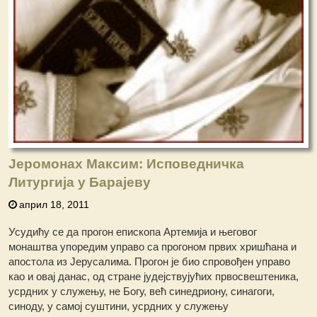
Јеромонах Максим: Исповедничка
Литургија у Барајеву
април 18, 2011
Усудићу се да прогон епископа Артемија и његовог
монаштва упоредим управо са прогоном првих хришћана и
апостола из Јерусалима. Прогон је био спровођен управо
као и овај данас, од стране јудејствујућих првосвештеника,
усрдних у служењу, не Богу, већ синедриону, синагоги,
синоду, у самој суштини, усрдних у служењу