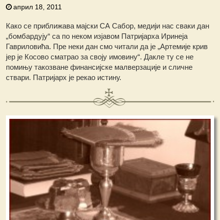
април 18, 2011
Како се приближава мајски СА Сабор, медији нас сваки дан
„бомбардују“ са по неком изјавом Патријарха Иринеја
Гавриловића. Пре неки дан смо читали да је „Артемије крив
јер је Косово сматрао за своју имовину“. Дакле ту се не
помињу такозване финансијске малверзације и сличне
ствари. Патријарх је рекао истину.