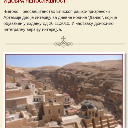
И ДОБРА НЕПОСЛУШНОСТ
Његово Преосвештенство Епископ рашко-призренски
Артемије дао је интервју за дневне новине ”Данас”, који је
објављен у издању од 26.11.2010.
У наставку доносимо
интегралну верзију интервјуа.