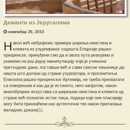
Деманти из Јерусалима
новембар 26, 2010
Н
акон већ небројених примера ширења неистина и
клевета из узурпираног седишта Епархије рашко-
призренске, принуђени смо да и овога пута реагујемо и
укажемо на још једну манипулацију која је учињена
претходних дана, поставши већ и сами свесни чињенице да
ништа што долази од стране узурпатора, и прогонитеља
Епископа рашко-призренског Артемија, не треба прихватати
са поверењем и као да је истинито, него напротив, након
многобројних искустава са ширењем неистина и клевета од
стране већ познатих истих лица, подаци које оне пласирају
могу бити прихваћени као аутентични тек након прилагања
валидних доказа
[1]
.