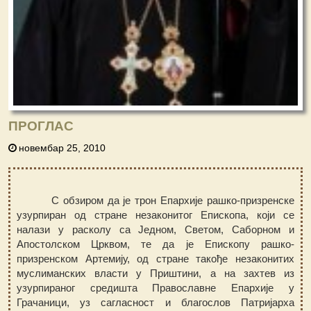
ПРОГЛАС
новембар 25, 2010
С обзиром да је трон Епархије рашко-призренске
узурпиран од стране незаконитог Епископа, који се
налази у расколу са Једном, Светом, Саборном и
Апостолском Црквом, те да је Епископу рашко-
призренском Артемију, од стране такође незаконитих
муслиманских власти у Приштини, а на захтев из
узурпираног средишта Православне Епархије у
Грачаници, уз сагласност и благослов Патријарха