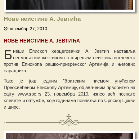
Нове неистине А. Јевтића
новембар 27, 2010
НОВЕ НЕИСТИНЕ А. ЈЕВТИЋА
Б
ивши Епископ херцеговачки А. Јевтић наставља
несмањеном жестином са ширењем неистина и клевета
против Епископа рашко-призренског Артемија и његових
сарадника.
Тако је још једним ”братским” писмом упућеном
Преосвећеном Епископу Артемију, објављеним првобитно на
сајту www.spc.rs 23. новембра 2010, изнео већ познате
клевете и оптужбе, које годинама понавља по Српској Цркви
и шире.