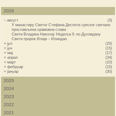
2026
–
август
(3)
У манастиру Светог Стефана Деспота српског свечано
прослављена храмовна слава
Свети Владика Николај: Недеља 9. по Духовдану
Свети пророк Илија – Илиндан
+
јул
(20)
+
јун
(15)
+
мај
(17)
+
април
(34)
+
март
(10)
+
фебруар
(15)
+
јануар
(30)
2025
2024
2023
2022
2021