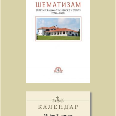
26. јул/8. август