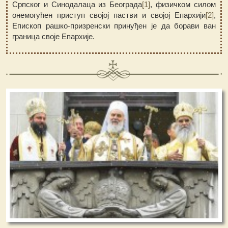
Српског и Синодалаца из Београда
[1]
, физичком силом
онемогућен приступ својој пастви и својој Епархији
[2]
,
Епископ рашко-призренски принуђен је да борави ван
граница своје Епархије.