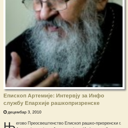
Епископ Артемије: Интервју за Инфо
службу Епархије рашкопризренске
децембар 3, 2010
Њ
егово Преосвештенство Епископ рашко-призренски г.