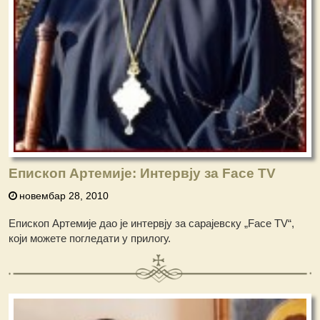
Епископ Артемије: Интервју за Face TV
новембар 28, 2010
Епископ Артемије дао је интервју за сарајевску „Face TV“,
који можете погледати у прилогу.