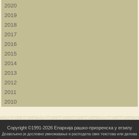
2020
2019
2018
2017
2016
2015
2014
2013
2012
2011
2010
Copyright ©1991-2026 Епархија рашко-призренска у егзилу
Дозвољено је дословно умножавање и расподела свих текстова или делова