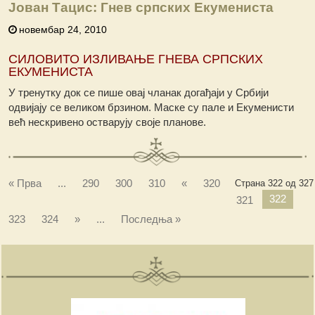
Јован Тацис: Гнев српских Екумениста
новембар 24, 2010
СИЛОВИТО ИЗЛИВАЊЕ ГНЕВА СРПСКИХ
ЕКУМЕНИСТА
У тренутку док се пише овај чланак догађаји у Србији
одвијају се великом брзином. Маске су пале и Екуменисти
већ нескривено остварују своје планове.
« Прва
...
290
300
310
«
320
Страна 322 од 327
322
321
323
324
»
...
Последња »