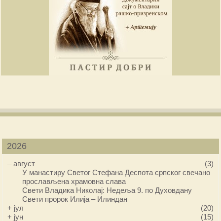
2026
–
август
(3)
У манастиру Светог Стефана Деспота српског свечано
прослављена храмовна слава
Свети Владика Николај: Недеља 9. по Духовдану
Свети пророк Илија – Илиндан
+
јул
(20)
+
јун
(15)