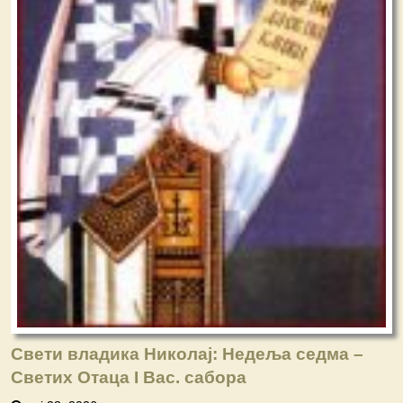
Свети владика Николај: Недеља седма –
Светих Отаца I Вас. сабора