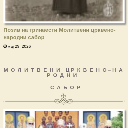
Позив на тринаести Молитвени црквено-
народни сабор
мај 29, 2026
М О Л И Т В Е Н И Ц Р К В Е Н О – Н А
Р О Д Н И
С А Б О Р