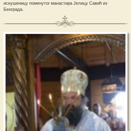
искушеницу поменутог манастира Јелицу Савић из
Београда.