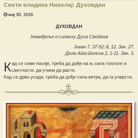
Свети владика Николај: Духовдан
мај 30, 2026
ДУХОВДАН
Јеванђеље о силаску Духа Светога
Јован 7, 37-52; 8, 12. Зач. 27.
Дела Апостолска 2, 1-11. Зач. 3.
К
ад се семе посеје, треба да дође на њ сила топлоте и
светлости, да учини да расте.
Кад се дрво усади, треба да дође сила ветра, да га учврсти.