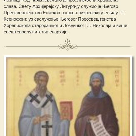
слава. Свету Архијерејску Литургију служио је Његово
Преосвештенство Епископ рашко-призренски у егзилу Г.Г.
Ксенофонт, уз саслужење Његовог Преосвештенства
Хорепископа старорашког и Лозничког Г.Г. Николаја и више
свештенослужитеља епархије.