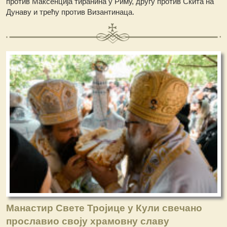
против Максенција тиранина у Риму, другу против Скита на
Дунаву и трећу против Византинаца.
Манастир Свете Тројице у Кули свечано
прославио своју храмовну славу