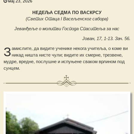
мај 23, 2026
НЕДЕЉА СЕДМА ПО ВАСКРСУ
(Светих Отаца I Васељенског сабора)
Јеванђеље о молитви Господа Спаситеља за нас
Јован, 17, 1-13. Зач. 56.
З
амислите, да видите ученике некога учитеља, о коме ви
никад ништа нисте чули; видите их смерне, трезвене,
мудре, вредне, послушне и испуњене сваком врлином под
сунцем.