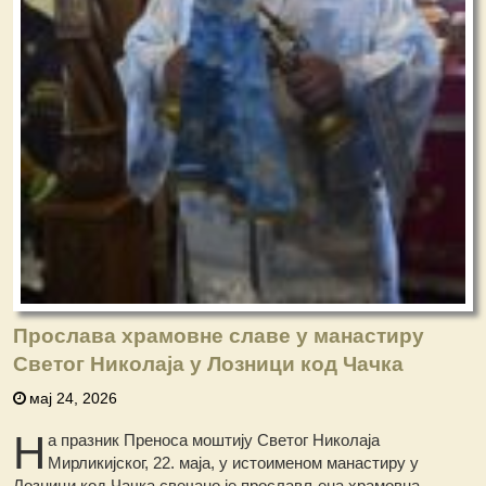
Прослава храмовне славе у манастиру
Светог Николаја у Лозници код Чачка
мај 24, 2026
Н
а празник Преноса моштију Светог Николаја
Мирликијског, 22. маја, у истоименом манастиру у
Лозници код Чачка свечано је прослављена храмовна