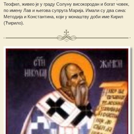
Теофил, живео је у граду Солуну високородан и богат човек,
по имену Лав и његова супруга Марија. Имали су два сина:
Методија и Константина, који у монаштву доби име Кирил
(Ћирило).