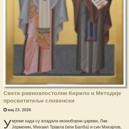
Свети равноапостолни Кирило и Методије
просветитељи словенски
мај 23, 2026
У
време када су владали иконоборни цареви, Лав
Јерменин, Михаил Травла (или Балба) и син Михајлов,