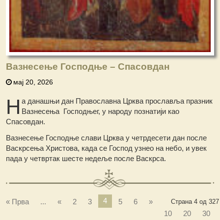
Вазнесење Господње – Спасовдан
мај 20, 2026
Н
а данашњи дан Православна Црква прославља празник
Вазнесења Господњег, у народу познатији као
Спасовдан.
Вазнесење Господње слави Црква у четрдесети дан после
Васкрсења Христова, када се Господ узнео на небо, и увек
пада у четвртак шесте недеље после Васкрса.
4
« Прва
...
«
2
3
5
6
»
Страна 4 од 327
10
20
30