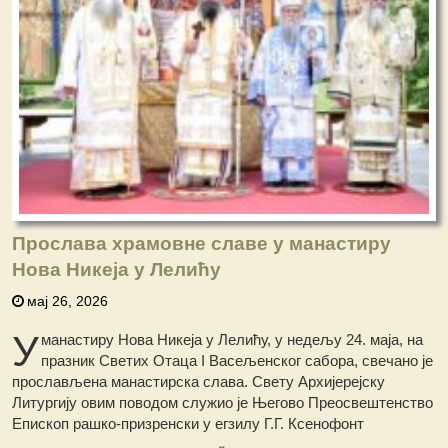
Прослава храмовне славе у манастиру
Нова Никеја у Лелићу
мај 26, 2026
У
манастиру Нова Никеја у Лелићу, у недељу 24. маја, на
празник Светих Отаца I Васељенског сабора, свечано је
прослављена манастирска слава. Свету Архијерејску
Литургију овим поводом служио је Његово Преосвештенство
Епископ рашко-призренски у егзилу Г.Г. Ксенофонт