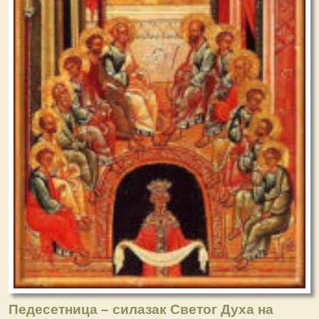
Педесетница – силазак Светог Духа на