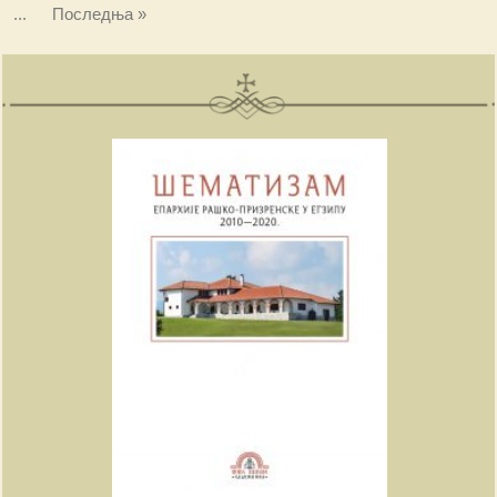
...
Последња »