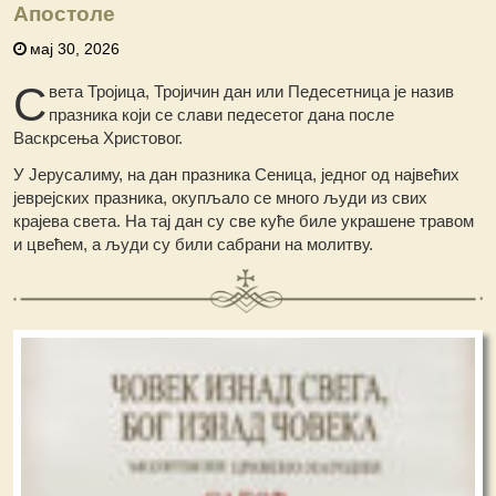
Апостоле
мај 30, 2026
С
вета Тројица, Тројичин дан или Педесетница је назив
празника који се слави педесетог дана после
Васкрсења Христовог.
У Јерусалиму, на дан празника Сеница, једног од највећих
јеврејских празника, окупљало се много људи из свих
крајева света. На тај дан су све куће биле украшене травом
и цвећем, а људи су били сабрани на молитву.