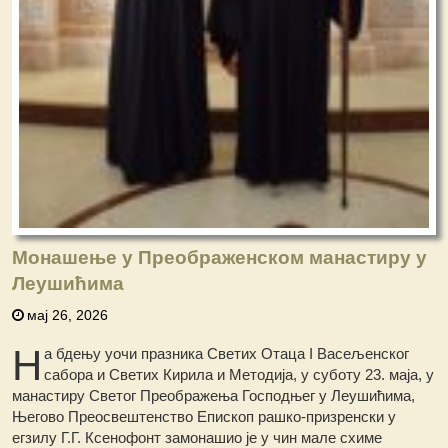
Монашење у Преображенском манастиру у
Леушићима
мај 26, 2026
Н
а бдењу уочи празника Светих Отаца I Васељенског
сабора и Светих Кирила и Методија, у суботу 23. маја, у
манастиру Светог Преображења Господњег у Леушићима,
Његово Преосвештенство Епископ рашко-призренски у
егзилу Г.Г. Ксенофонт замонашио је у чин мале схиме