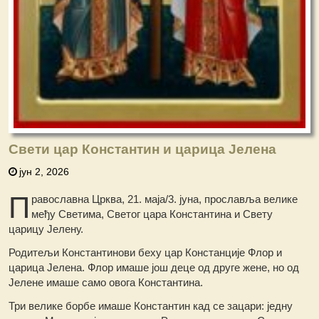
Свети цар Константин и царица Јелена
јун 2, 2026
П
равославна Црква, 21. маја/3. јуна, прославља велике
међу Светима, Светoг цара Константина и Свету
цaрицу Јелену.
Родитељи Константинови беху цар Констанције Флор и
царица Јелена. Флор имаше још деце од друге жене, но од
Јелене имаше само овога Константина.
Три велике борбе имаше Константин кад се зацари: једну