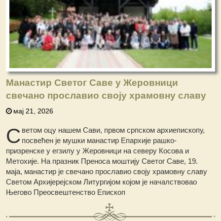
Манастир Светог Саве у Жеровници
свечано прославио своју храмовну славу
мај 21, 2026
С
ветом оцу нашем Сави, првом српском архиепископу,
посвећен је мушки манастир Епархије рашко-
призренске у егзилу у Жеровници на северу Косова и
Метохије. На празник Преноса моштију Светог Саве, 19.
маја, манастир је свечано прославио своју храмовну славу
Светом Архијерејском Литургијом којом је началствовао
Његово Преосвештенство Епископ