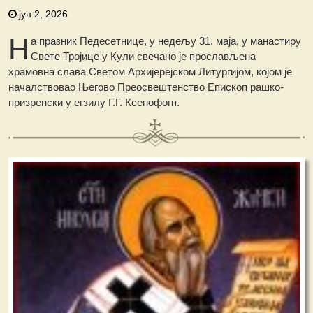
јун 2, 2026
Н
а празник Педесетнице, у недељу 31. маја, у манастиру
Свете Тројице у Кули свечано је прослављена
храмовна слава Светом Архијерејском Литургијом, којом је
началствовао Његово Преосвештенство Епископ рашко-
призренски у егзилу Г.Г. Ксенофонт.