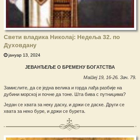
Свети владика Николај: Недеља 32. по
Духовдану
јануар 13, 2024
ЈЕВАНЂЕЉЕ О БРЕМЕНУ БОГАТСТВА
Матеј 19, 16-26. Зач. 79.
Замислите, да се једна велика и горда лађа разбије на
дубини морској и почне да тоне. Шта бива с путницима?
Један се хвата за неку даску, и држи се даске. Други се
хвата за неко буре, и држи се бурета.