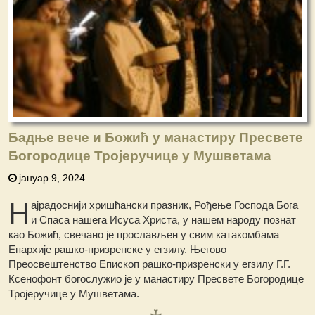
Бадње вече и Божић у манастиру Пресвете
Богородице Тројеручице у Мушветама
јануар 9, 2024
Н
ајрадоснији хришћански празник, Рођење Господа Бога
и Спаса нашега Исуса Христа, у нашем народу познат
као Божић, свечано је прослављен у свим катакомбама
Епархије рашко-призренске у егзилу.
Његово
Преосвештенство Епископ рашко-призренски у егзилу Г.Г.
Ксенофонт богослужио је у манастиру Пресвете Богородице
Тројеручице у Мушветама.