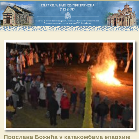
Прослава Божића у катакомбама епархије