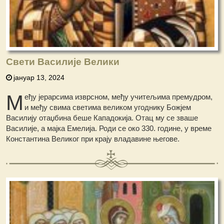
Свети Василије Велики
јануар 13, 2024
М
еђу јерарсима изврсном, међу учитељима премудром,
и међу свима светима великом угоднику Божјем
Василију отаџбина беше Кападокија. Отац му сe зваше
Василије, а мајка Емелија. Роди се око 330. године, у време
Константина Великог при крају владавине његове.