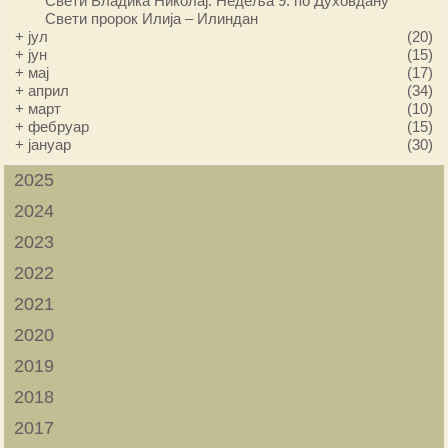
Свети Владика Николај: Недеља 9. по Духовдану
Свети пророк Илија – Илиндан
+
јул
(20)
+
јун
(15)
+
мај
(17)
+
април
(34)
+
март
(10)
+
фебруар
(15)
+
јануар
(30)
2025
2024
2023
2022
2021
2020
2019
2018
2017