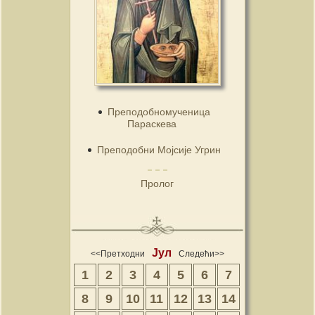
Преподобномученица
Параскева
Преподобни Мојсије Угрин
Пролог
Јул
<<Претходни
Следећи>>
1
2
3
4
5
6
7
8
9
10
11
12
13
14