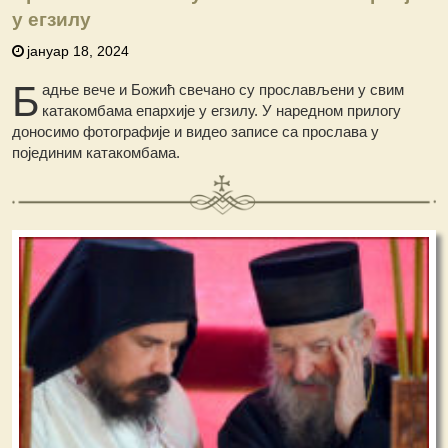
у егзилу
јануар 18, 2024
Б
адње вече и Божић свечано су прослављени у свим
катакомбама епархије у егзилу. У наредном прилогу
доносимо фотографије и видео записе са прослава у
појединим катакомбама.