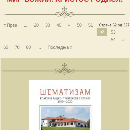
« Прва
...
20
30
40
«
50
51
Страна 52 од 327
52
53
54
»
60
70
80
...
Последња »