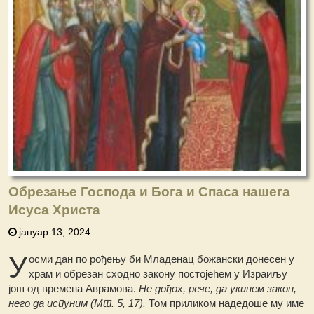
Обрезање Господа и Бога и Спаса нашега
Исуса Христа
јануар 13, 2024
У
осми дан по рођењу би Младенац божански донесен у
храм и обрезан сходно закону постојећем у Израиљу
још од времена Аврамова.
He дођох, рече, да укинем закон,
него да испуним (Мт. 5, 17).
Том приликом надедоше му име