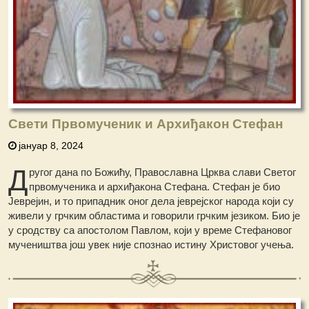
Свети Првомученик и Архиђакон Стефан
јануар 8, 2024
Д
ругог дана по Божићу, Православна Црква слави Светог
првомученика и архиђакона Стефана. Стефан је био
Јеврејин, и то припадник оног дела јеврејског народа који су
живели у грчким областима и говорили грчким језиком. Био је
у сродству са апостолом Павлом, који у време Стефановог
мучеништва још увек није спознао истину Христовог учења.