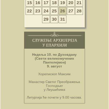
15
16
17
18
19
20
21
22
23
24
25
26
27
28
29
30
31
Недеља 10. по Духовдану
(Свети великомученик
Пантелејмон)
9. август
Хорепископ Максим
Манастир Светог Преображења
Господњег
у Леушићима
Литургија ће почети у 9.00 часова.