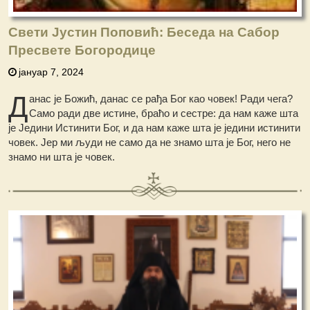
Свети Јустин Поповић: Беседа на Сабор
Пресвете Богородице
јануар 7, 2024
Д
анас је Божић, данас се рађа Бог као човек! Ради чега?
Само ради две истине, браћо и сестре: да нам каже шта
је Једини Истинити Бог, и да нам каже шта је једини истинити
човек. Јер ми људи не само да не знамо шта је Бог, него не
знамо ни шта је човек.