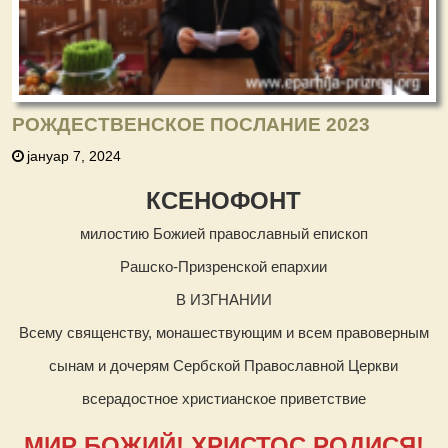
РОЖДЕСТВЕНСКОЕ ПОСЛАНИЕ 2023
јануар 7, 2024
КСЕНОФОНТ
милостию Божией православный епископ
Рашско-Призренской епархии
В ИЗГНАНИИ
Всему священству, монашествующим и всем правоверным
сынам и дочерям Сербской Православной Церкви
всерадостное христианское приветствие
МИР БОЖИЙ! ХРИСТОС РОДИСЯ!