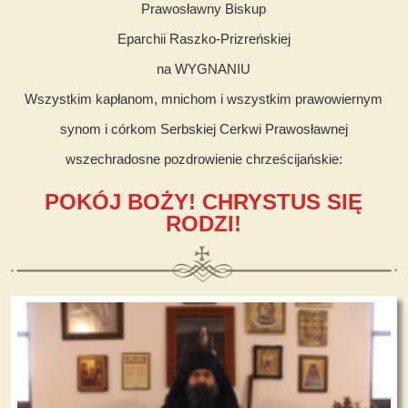
Prawosławny Biskup
Eparchii Raszko-Prizreńskiej
na WYGNANIU
Wszystkim kapłanom, mnichom i wszystkim prawowiernym
synom i córkom Serbskiej Cerkwi Prawosławnej
wszechradosne pozdrowienie chrześcijańskie:
POKÓJ BOŻY! CHRYSTUS SIĘ
RODZI!