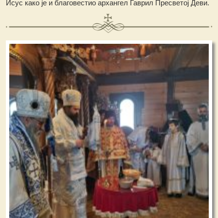
Исус како је и благовестио архангел Гаврил Пресветој Деви.