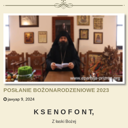
POSŁANIE BOŻONARODZENIOWE 2023
јануар 9, 2024
K S E N O F O N T
,
Z łaski Bożej