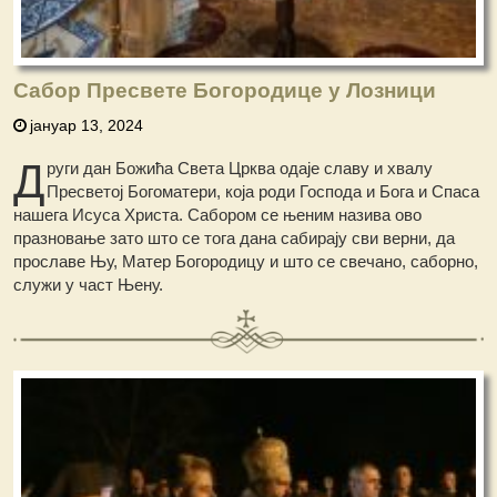
Сабор Пресвете Богородице у Лозници
јануар 13, 2024
Д
руги дан Божића Света Црква одаје славу и хвалу
Пресветој Богоматери, која роди Господа и Бога и Спаса
нашега Исуса Христа. Сабором се њеним назива ово
празновање зато што се тога дана сабирају сви верни, да
прославе Њу, Матер Богородицу и што се свечано, саборно,
служи у част Њену.