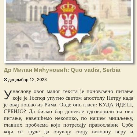
Др Милан Мићуновић: Quo vadis, Serbia
децембар 12, 2023
У
наслову овог малог текста је поновљено питање
које је Господ упутио светом апостолу Петру када
је овај пошао из Рима. Овде оно гласи: КУДА ИДЕШ,
СРБИЈО? Да бисмо бар донекле одговорили на ово
питање, навешћемо неколико, по нашем мишљењу,
главних проблема који потресају православне Србе
који се труде да очувају своју вековну веру и