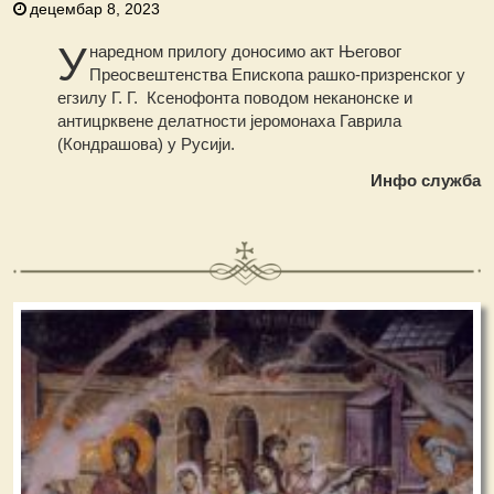
децембар 8, 2023
У
наредном прилогу доносимо акт Његовог
Преосвештенства Епископа рашко-призренског у
егзилу Г. Г. Ксенофонта поводом неканонске и
антицрквене делатности јеромонаха Гаврила
(Кондрашова) у Русији.
Инфо служба