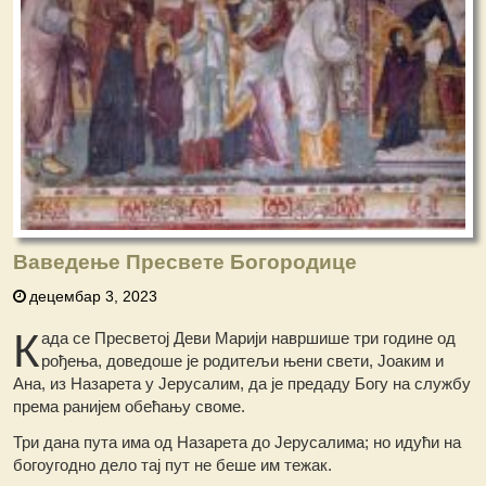
Ваведење Пресвете Богородице
децембар 3, 2023
К
ада се Пресветој Деви Марији навршише три године од
рођења, доведоше је родитељи њени свети, Јоаким и
Ана, из Назарета у Јерусалим, да је предаду Богу на службу
према ранијем обећању своме.
Три дана пута има од Назарета до Јерусалима; но идући на
богоугодно дело тај пут не беше им тежак.