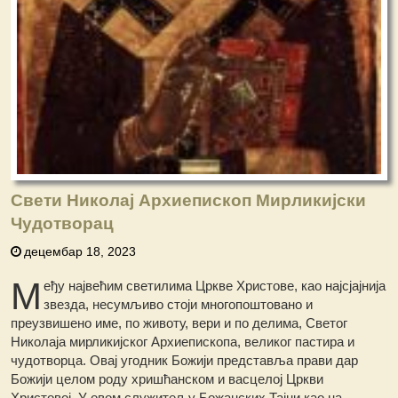
Свети Николај Архиепископ Мирликијски
Чудотворац
децембар 18, 2023
М
еђу највећим светилима Цркве Христове, као најсјајнија
звезда, несумљиво стоји многопоштовано и
преузвишено име, по животу, вери и по делима, Светог
Николаја мирликијског Архиепископа, великог пастира и
чудотворца. Овај угодник Божији представља прави дар
Божији целом роду хришћанском и васцелој Цркви
Христовој. У овом служитељу Божанских Тајни као на