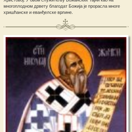
многоплодном дрвету благодат Божија је прорасла многе
хришћанске и еванђелске врлине.