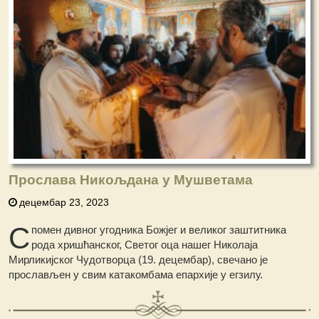
Прослава Никољдана у Мушветама
децембар 23, 2023
С
помен дивног угодника Божјег и великог заштитника
рода хришћанског, Светог оца нашег Николаја
Мирликијског Чудотворца (19. децембар), свечано је
прослављен у свим катакомбама епархије у егзилу.