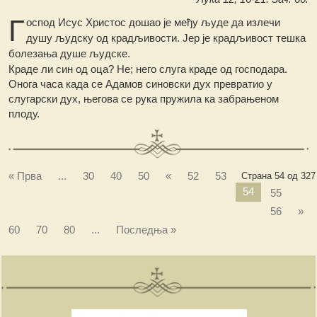
Г
оспод Исус Христос дошао је међу људе да излечи
душу људску од крадљивости. Јер је крадљивост тешка
болезања душе људске.
Краде ли син од оца? Не; него слуга краде од господара.
Онога часа када се Адамов синовски дух превратио у
слугарски дух, његова се рука пружила ка забрањеном
плоду.
« Прва
...
30
40
50
«
52
53
Страна 54 од 327
54
55
56
»
60
70
80
...
Последња »