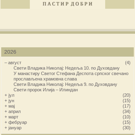
2026
–
август
(4)
Свети Владика Николај: Недеља 10. по Духовдану
У манастиру Светог Стефана Деспота српског свечано
прослављена храмовна слава
Свети Владика Николај: Недеља 9. по Духовдану
Свети пророк Илија – Илиндан
+
јул
(20)
+
јун
(15)
+
мај
(17)
+
април
(34)
+
март
(10)
+
фебруар
(15)
+
јануар
(30)