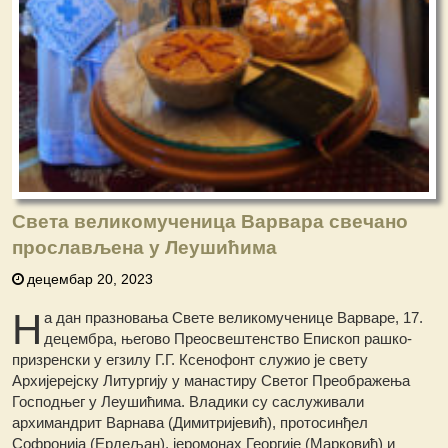
Света великомученица Варвара свечано
прослављена у Леушићима
децембар 20, 2023
Н
а дан празновања Свете великомученице Варваре, 17.
децембра, његово Преосвештенство Епископ рашко-
призренски у егзилу Г.Г. Ксенофонт служио је свету
Архијерејску Литургију у манастиру Светог Преображења
Господњег у Леушићима. Владики су саслуживали
архимандрит Варнава (Димитријевић), протосинђел
Софронија (Ердељан), јеромонах Георгије (Марковић) и