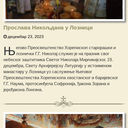
Прослава Никољдана у Лозници
децембар 23, 2023
Њ
егово Преосвештенство Хорепископ старорашки и
лознички Г.Г. Николај служио је на празник свог
небеског заштитника Светог Николаја Мирликијског, 19.
децембра, Свету Архијерејску Литургију у истоименом
манастиру у Лозници уз саслужење Његовог
Преосвештенства Хорепископа хвостанског и барајевског
Г.Г. Наума, протосинђела Софронија, ђакона Зорана и
јерођакона Лонгина.