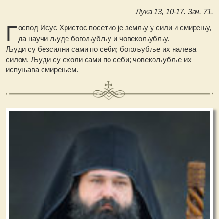
Лука 13, 10-17. Зач. 71.
Г
оспод Исус Христос посетио је земљу у сили и смирењу,
да научи људе богољубљу и човекољубљу.
Људи су безсилни сами по себи; богољубље их налева
силом. Људи су охоли сами по себи; човекољубље их
испуњава смирењем.