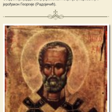
јерођакон Георгије (Радојичић).