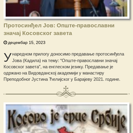
Протосинђел Јов: Опште-православни
значај Косовског завета
децембар 15, 2023
У
наредном прилогу доносимо предавање протосинђела
Јова (Кадилa) на тему: “Опште-православни значај
Косовског завета”, на енглеском језику. Предавање је
одржано на Видовданској академији у манастиру
Преподобног Јустина Ћелијског у Барајеву 2021. године.