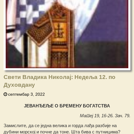
Свети Владика Николај: Недеља 12. по
Духовдану
септембар 3, 2022
ЈЕВАНЂЕЉЕ О БРЕМЕНУ БОГАТСТВА
Матеј 19, 16-26. Зач. 79.
Замислите, да се једна велика и горда лађа разбије на
дубини морској и почне да тоне. Шта бива с путницима?