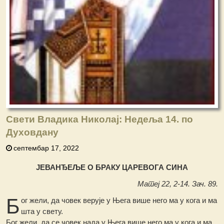
Свети Владика Николај: Недеља 14. по
Духовдану
септембар 17, 2022
ЈЕВАНЂЕЉЕ О БРАКУ ЦАРЕВОГА СИНА
Матеј 22, 2-14. Зач. 89.
Б
ог жели, да човек верује у Њега више него ма у кога и ма
шта у свету.
Бог жели, да се човек нада у Њега више него ма у кога и ма