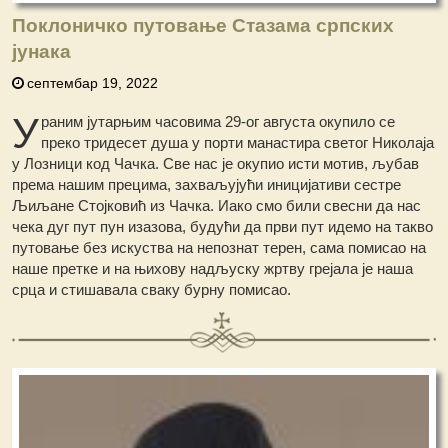
Поклоничко путовање Стазама српских
јунака
септембар 19, 2022
У
раним јутарњим часовима 29-ог августа окупило се
преко тридесет душа у порти манастира светог Николаја
у Лозници код Чачка. Све нас је окупио исти мотив, љубав
према нашим прецима, захваљујући иницијативи сестре
Љиљaне Стојковић из Чачка. Иако смо били свесни да нас
чека дуг пут пун изазова, будући да први пут идемо на такво
путовање без искуства на непознат терен, сама помисао на
наше претке и на њихову надљуску жртву грејала је наша
срца и стишавала сваку бурну помисао.