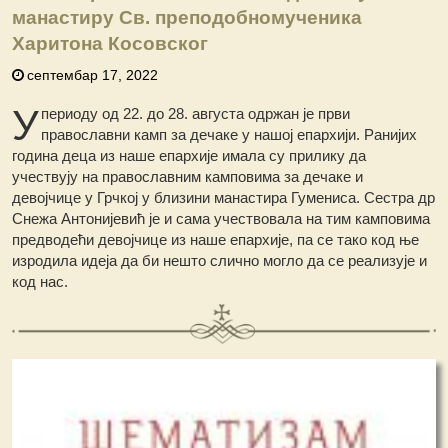
манастиру Св. преподобномученика
Харитона Косовског
септембар 17, 2022
У
периоду од 22. до 28. августа одржан је први
православни камп за дечаке у нашој епархији. Ранијих
година деца из наше епархије имала су прилику да
учествују на православним камповима за дечаке и
девојчице у Грчкој у близини манастира Гумениса. Сестра др
Снежа Антонијевић је и сама учествовала на тим камповима
предводећи девојчице из наше епархије, па се тако код ње
изродила идеја да би нешто слично могло да се реализује и
код нас.