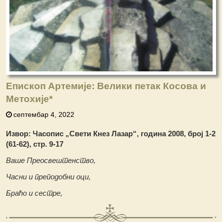
Епископ Артемије: Велики петак Косова и
Метохије
*
септембар 4, 2022
Извор: Часопис „Свети Кнез Лазар“, година 2008, број 1-2
(61-62), стр. 9-17
Ваше Преосвештенство,
Ч
асни и преподобни оци,
Б
раћо и сестре,