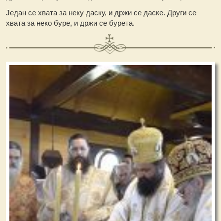
Један се хвата за неку даску, и држи се даске. Други се
хвата за неко буре, и држи се бурета.