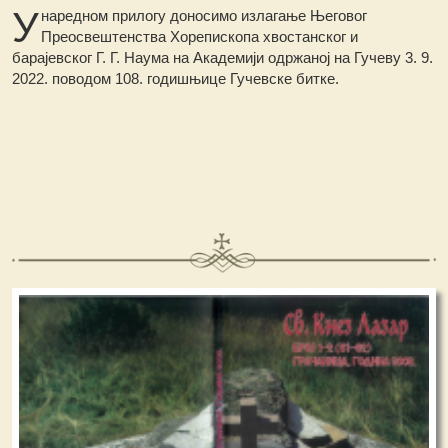
У
наредном прилогу доносимо излагање Његовог
Преосвештенства Хорепископа хвостанског и
барајевског Г. Г. Наума на Академији одржаној на Гучеву 3. 9.
2022. поводом 108. годишњице Гучевске битке.