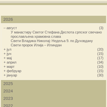
2026
–
август
(3)
У манастиру Светог Стефана Деспота српског свечано
прослављена храмовна слава
Свети Владика Николај: Недеља 9. по Духовдану
Свети пророк Илија – Илиндан
+
јул
(20)
+
јун
(15)
+
мај
(17)
+
април
(34)
+
март
(10)
+
фебруар
(15)
+
јануар
(30)
2025
2024
2023
2022