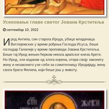
Усековање главе светог Јована Крститеља
септембар 10, 2022
И
род Антипа, син старога Ирода, убице младенаца
Витлејемских у време рођења Господа Исуса, беше
господар Галилеје у време проповеди Јована Крститеља.
Беше тај Ирод жењен ћерком некога арапског кнеза Арете.
Но Ирод, зли изданак од злога корена, отера своју закониту
жену и незаконито узе себи за сожителницу Иродијаду, жену
свога брата Филипа, који беше још у животу.