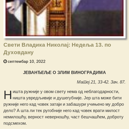
Свети Владика Николај: Недеља 13. по
Духовдану
септембар 10, 2022
ЈЕВАНЂЕЉЕ О ЗЛИМ ВИНОГРАДИМА
Матеј 21, 33-42. Зач. 87.
Н
ишта ружније у овом свету нема од неблагодарности,
ништа увредљивије и душегубније. Јер шта може бити
ружније него кад човек затаји и забашури учињено му добро
дело? А шта ли тек ругобније него кад човек врати милост
немилошћу, верност неверношћу, част бешчашћем, доброту
подсмехом.