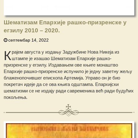
Шематизам Епархије рашко-призренске у
егзилу 2010 – 2020.
септембар 14, 2022
К
рајем августа у издању Задужбине Нова Никеја из
штампе је изашао Шематизам Епархије рашко-
призренске у егзилу. Издавањем ове књиге монаштво
Епархије рашко-призренске испунило је једну заветну жељу
блаженопочившег епископа Артемија. Управо он је био
покретач идеје да се ова књига одштампа. Епархијски
шематизми се не издају ради савременика већ ради будућих
покољења.