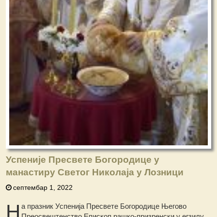
Успеније Пресвете Богородице у
манастиру Светог Николаја у Лозници
септембар 1, 2022
Н
а празник Успенија Пресвете Богородице Његово
Преосвештенство Епископ рашко-призренски у егзилу