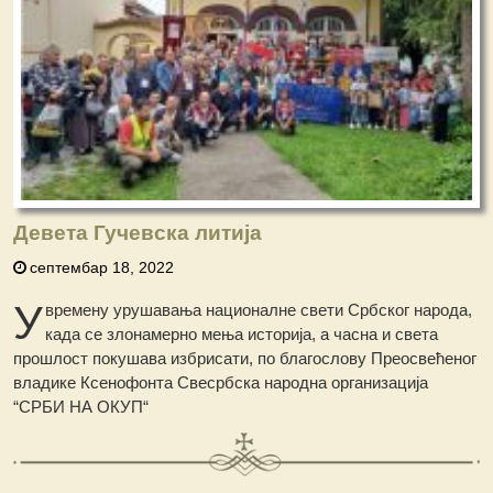
Девета Гучевска литија
септембар 18, 2022
У
времену урушавања националне свети Србског народа,
када се злонамерно мења историја, а часна и света
прошлост покушава избрисати, по благослову Преосвећеног
владике Ксенофонта Свесрбска народна организација
“СРБИ НА ОКУП“