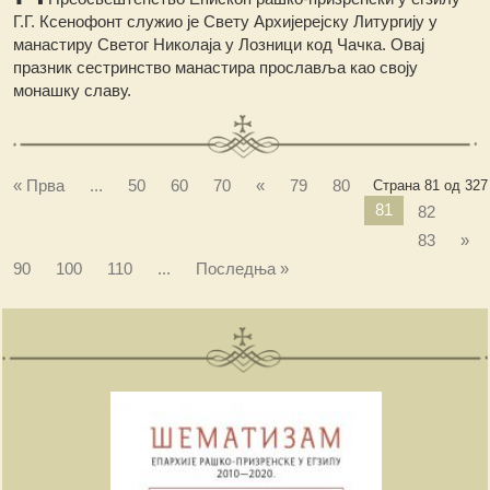
Г.Г. Ксенофонт служио је Свету Архијерејску Литургију у
манастиру Светог Николаја у Лозници код Чачка. Овај
празник сестринство манастира прославља као своју
монашку славу.
« Прва
...
50
60
70
«
79
80
Страна 81 од 327
81
82
83
»
90
100
110
...
Последња »