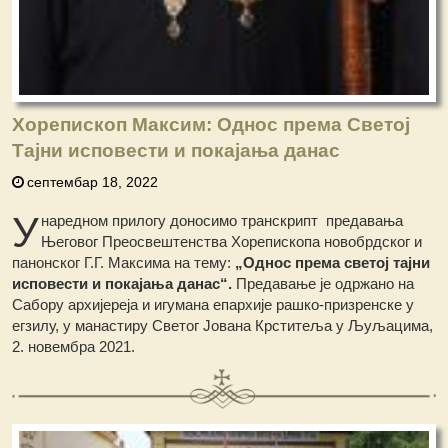
Хорепископ Максим: Однос према Светој
Тајни исповести и покајања данас
септембар 18, 2022
У
наредном прилогу доносимо транскрипт предавања
Његовог Преосвештенства Хорепископа новобрдског и
панонског Г.Г. Максима на тему:
„Однос према светој тајни
исповести и покајања данас“.
Предавање је одржано на
Сабору архијереја и игумана епархије рашко-призренске у
егзилу, у манастиру Светог Јована Крститеља у Љуљацима,
2. новембра 2021.