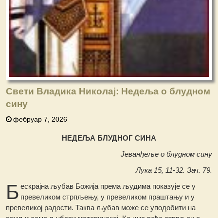
Свети Владика Николај: Недеља o блудном
сину
фебруар 7, 2026
НЕДЕЉА БЛУДНОГ СИНА
Јеванђеље о блудном сину
Лука 15, 11-32. Зач. 79.
Б
ескрајна љубав Божија према људима показује се у
превеликом стрпљењу, у превеликом праштању и у
превеликој радости. Таква љубав може се уподобити на