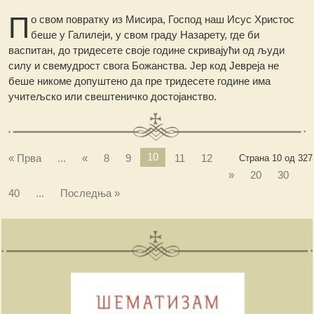
П
о свом повратку из Мисира, Господ наш Исус Христос
беше у Галилеји, у свом граду Назарету, где би
васпитан, до тридесете своје године скривајући од људи
силу и свемудрост свога Божанства. Јер код Јевреја не
беше никоме допуштено да пре тридесете године има
учитељско или свештеничко достојанство.
10
« Прва
...
«
8
9
11
12
Страна 10 од 327
»
20
30
40
...
Последња »