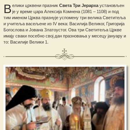
В
елики црквени празник
Света Три Јерарха
установљен
је у време цара Алексија Комнена (1081 – 1108) и под
тим именом Црква празнује успомену три велика Светитеља
и учитеља васељене из IV века: Василија Великог, Григорија
Богослова и Јована Златоустог. Ова три Светитеља Цркве
имају сваки посебно свој дан празновања у месецу јануару и
то: Василије Велики 1.