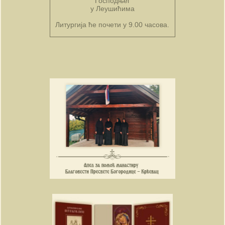
Господњег
у Леушићима
Литургија ће почети у 9.00 часова.