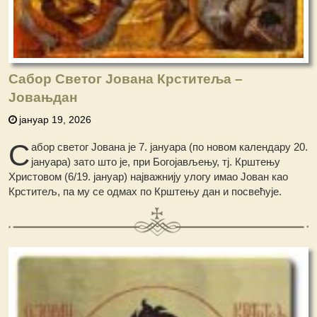
Сабор Светог Јована Крститеља –
Јовањдан
јануар 19, 2026
С
абор светог Јована је 7. јануара (по новом календару 20.
јануара) зато што је, при Богојављењу, тј. Крштењу
Христовом (6/19. јануар) најважнију улогу имао Јован као
Крститељ, па му се одмах по Крштењу дан и посвећује.