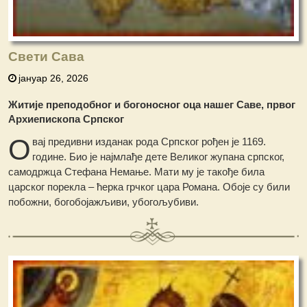
Свети Сава
јануар 26, 2026
Житије преподобног и богоносног оца нашег Саве, првог
Архиепископа Српског
О
вај предивни изданак рода Српског рођен је 1169.
године. Био је најмлађе дете Великог жупана српског,
самодржца Стефана Немање. Мати му је такође била
царског порекла – ћерка грчког цара Романа. Обоје су били
побожни, богобојажљиви, убогољубиви.