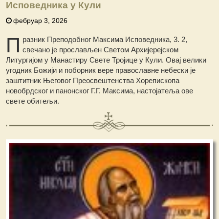
Исповедника у Кули
фебруар 3, 2026
П
разник Преподобног Максима Исповедника, 3. 2,
свечано је прослављен Светом Архијерејском
Литургијом у Манастиру Свете Тројице у Кули. Овај велики
угодник Божији и поборник вере православне небески је
заштитник Његовог Преосвештенства Хорепископа
новобрдског и панонског Г.Г. Максима, настојатеља ове
свете обитељи.