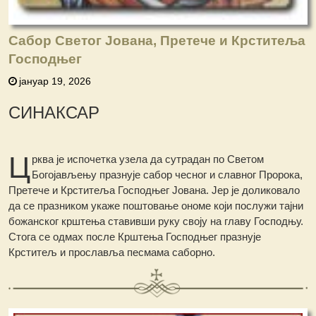
Сабор Светог Јована, Претече и Крститеља
Господњег
јануар 19, 2026
СИНАКСАР
Ц
рква је испочетка узела да сутрадан пo Светом
Богојављењу празнује сабор чесног и славног Пророка,
Претече и Крститеља Господњег Јована. Јер је доликовало
да се празником укаже поштовање ономе који послужи тајни
божанског крштења ставивши руку своју на главу Господњу.
Стога се одмах после Крштења Господњег празнује
Крститељ и прославља песмама саборно.