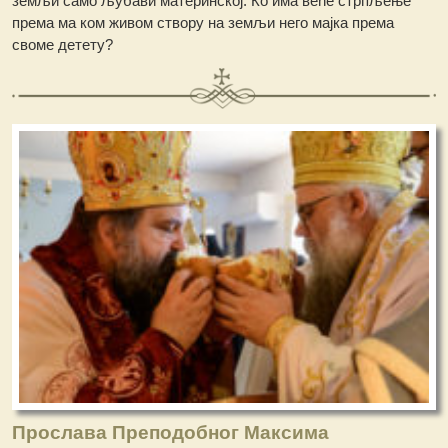
земљи само љубави материнској. Ко има веће стрпљење
према ма ком живом створу на земљи него мајка према
своме детету?
Прослава Преподобног Максима