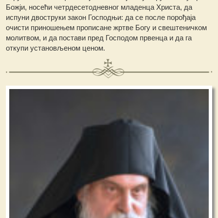
Божји, носећи четрдесетодневног младенца Христа, да
испуни двоструки закон Господњи: да се после порођаја
очисти приношењем прописане жртве Богу и свештеничком
молитвом, и да постави пред Господом првенца и да га
откупи установљеном ценом.