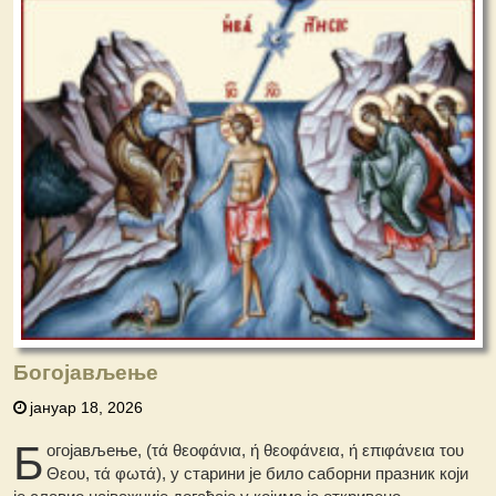
Богојављење
јануар 18, 2026
Б
огојављење, (τά θεοφάνια, ή θεοφάνεια, ή επιφάνεια του
Θεου, τά φωτά), у старини је било саборни празник који