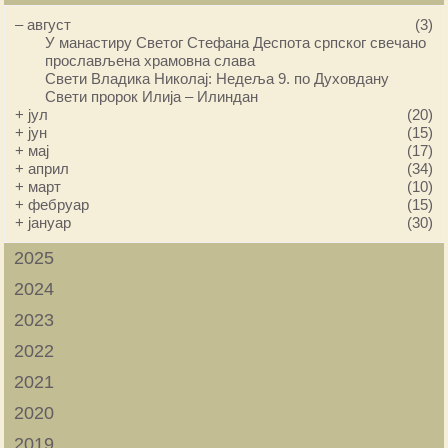
–
август
(3)
У манастиру Светог Стефана Деспота српског свечано
прослављена храмовна слава
Свети Владика Николај: Недеља 9. по Духовдану
Свети пророк Илија – Илиндан
+
јул
(20)
+
јун
(15)
+
мај
(17)
+
април
(34)
+
март
(10)
+
фебруар
(15)
+
јануар
(30)
2025
2024
2023
2022
2021
2020
2019