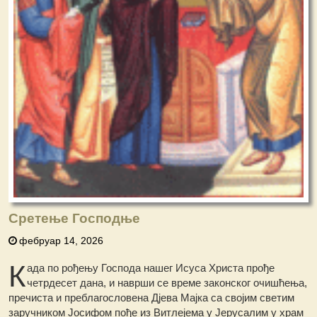
Сретење Господње
фебруар 14, 2026
К
ада пo рођењу Господа нашег Исуса Христа прође
четрдесет дана, и наврши се време законског очишћења,
пречиста и преблагословена Дјева Мајка са својим светим
заручником Јосифом пође из Витлејема у Јерусалим у храм