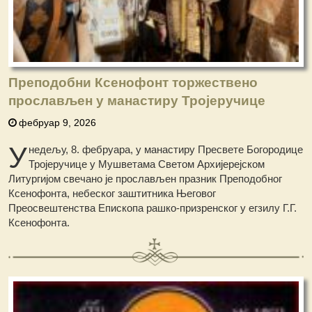
Преподобни Ксенофонт торжествено
прослављен у манастиру Тројеручице
фебруар 9, 2026
У
недељу, 8. фебруара, у манастиру Пресвете Богородице
Тројеручице у Мушветама Светом Архијерејском
Литургијом свечано је прослављен празник Преподобног
Ксенофонта, небеског заштитника Његовог
Преосвештенства Епископа рашко-призренског у егзилу Г.Г.
Ксенофонта.