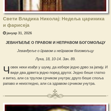
Свети Владика Николај: Недеља цариника
и фарисеја
јануар 31, 2026
ЈЕВАНЂЕЉЕ O ПРАВОМ И НЕПРАВОМ БОГОМОЉЦУ
Јеванђеље о правом и неправом богомољцу
Лука, 18, 10-14. Зач. 89.
Ч
овек неки изађе у шуму, да избере једно дрво за јапију. И
виде два дрвета једно поред другог. Једно беше глатко
и витко, али са трулом срчиком унутра; друго беше споља
рапаво и неизгледно, али са здравом срчиком унутра.