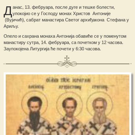
Д
анас, 13. фебруара, после дуге и тешке болести,
упокојио се у Господу монах Христов Антоније
(Вујичић), сабрат манастира Светог архиђакона Стефана у
Ариљу.
Опело и сахрана монаха Антонија обавиће се у поменутом
манастиру сутра, 14. фебруара, са почетком у 12 часова.
Заупокојена Литургија ће почети у 6:30 часова.