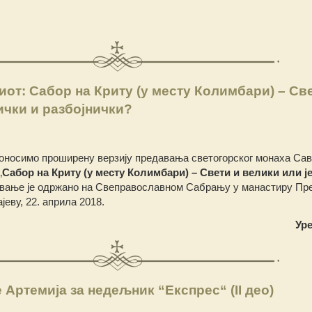
от: Сабор на Криту (у месту Колимбари) – Св
ички и разбојнички?
оносимо проширену верзију предавања светогорског монаха Сав
„
Сабор на Криту (у месту Колимбари) – Свети и велики или ј
вање је одржано на Свеправославном Сабрању у манастиру Пр
јеву, 22. априла 2018.
Ур
 Артемија за недељник “Експрес“ (II део)