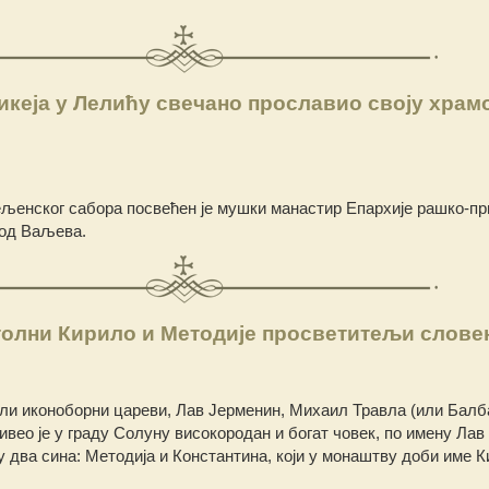
кеја у Лелићу свечано прославио своју храм
љенског сабора посвећен је мушки манастир Епархије рашко-пр
код Ваљевa.
олни Кирило и Методије просветитељи слове
ли иконоборни цареви, Лав Јерменин, Михаил Травла (или Балба
ивео је у граду Солуну високородан и богат човек, по имену Лав
у два сина: Методија и Константина, који у монаштву доби име 