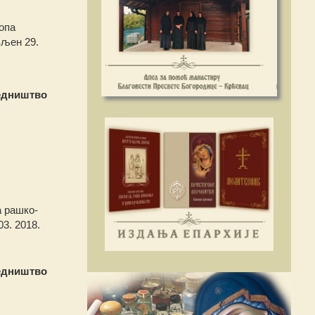
опа
вљен 29.
едништво
 рашко-
3. 2018.
едништво