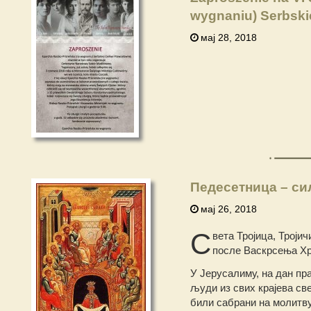
wygnaniu) Serbski
мај 28, 2018
Педесетница – си
мај 26, 2018
С
вета Тројица, Троји
после Васкрсења Хр
У Јерусалиму, на дан пра
људи из свих крајева св
били сабрани на молитву