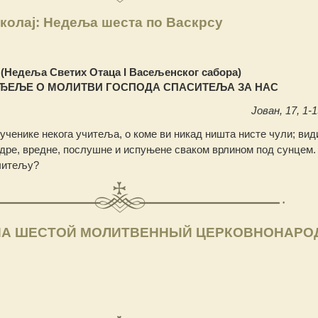
колај: Недеља шеста по Васкрсу
(Недeља Светих Отаца I Васељенског сабора)
ЂЕЉЕ О МОЛИТВИ ГОСПОДА СПАСИТЕЉА ЗА НАС
Јован, 17, 1-1
ученике некога учитеља, о коме ви никад ништа нисте чули; вид
удре, вредне, послушне и испуњене сваком врлином под сунцем.
читељу?
НА ШЕСТОЙ МОЛИТВЕННЫЙ ЦЕРКОВНОНАР