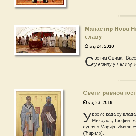
Манастир Нова Ни
славу
мај 24, 2018
С
ветим Оцима I Васе
у егзилу у Лелићу 
Свети равноапост
мај 23, 2018
У
време када су влада
Михајлов, Теофил, ж
супруга Марија. Имали с
(Ћирило).