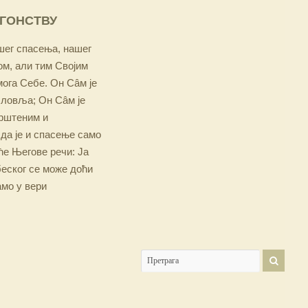
ОГОНСТВУ
ашег спасења, нашег
м, али тим Својим
мога Себе. Он Сâм је
словља; Он Сâм је
крштеним и
 да је и спасење само
е Његове речи: Ја
беског се може доћи
амо у вери