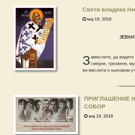
Свети владика Ни
мај 19, 2018
ЈЕВАН
З
амислите, да видите 
смерне, трезвене, м
ви мислити о њиховом у
ПРИГЛАШЕНИЕ 
СОБОР
мај 19, 2018