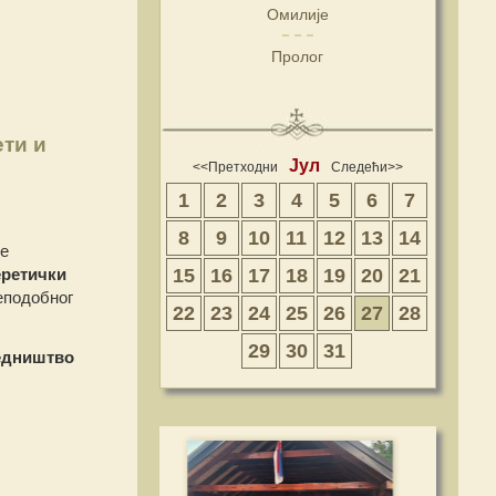
Омилије
Пролог
ети и
Јул
<<Претходни
Следећи>>
1
2
3
4
5
6
7
8
9
10
11
12
13
14
е
еретички
15
16
17
18
19
20
21
еподобног
22
23
24
25
26
27
28
29
30
31
едништво