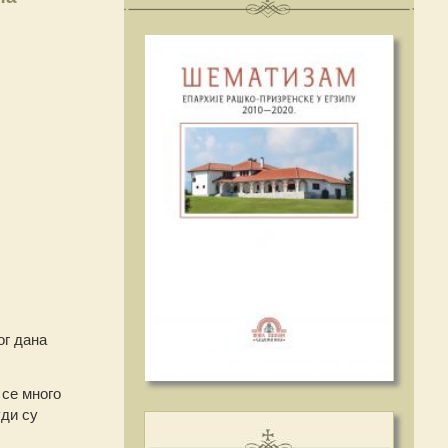
ог дана
 се много
уди су