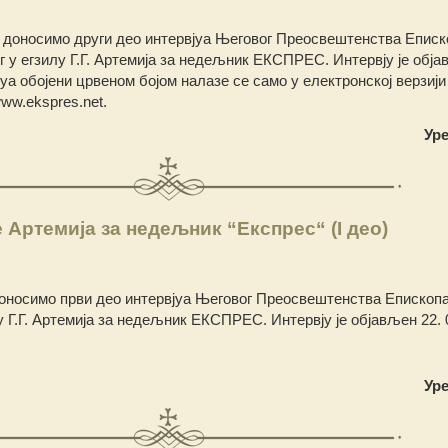
 доносимо други део интервјуа Његовог Преосвештенства Еписк
 у егзилу Г.Г. Артемија за недељник ЕКСПРЕС. Интервју је обја
јуа обојени црвеном бојом налазе се само у електронској верзији
ww.ekspres.net.
Ур
 Артемија за недељник “Експрес“ (I део)
оносимо први део интервјуа Његовог Преосвештенства Епископа
у Г.Г. Артемија за недељник ЕКСПРЕС. Интервју је објављен 22. 0
Ур