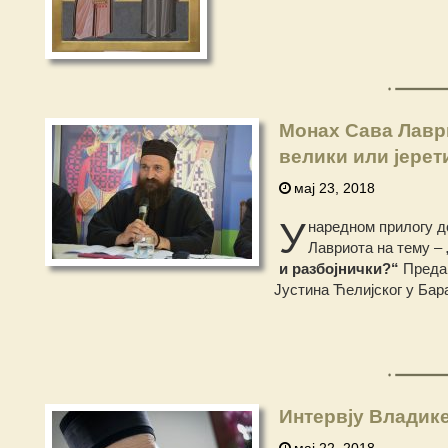
Монах Сава Лаври
велики или јерет
мај 23, 2018
У
наредном прилогу д
Лавриота на тему – 
и разбојнички?“
Преда
Јустина Ћелијског у Бара
Интервју Владике
мај 22, 2018