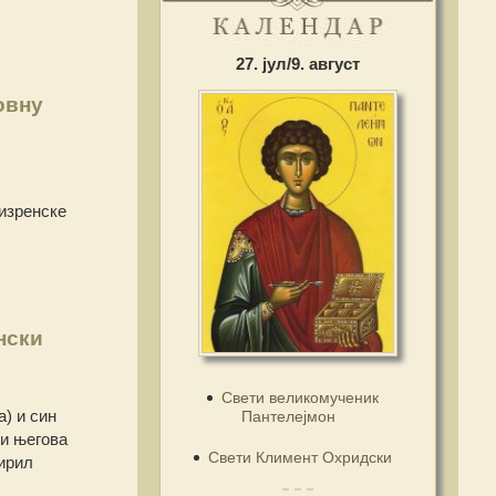
27. јул/9. август
овну
изренске
нски
Свети великомученик
) и син
Пантелејмон
 и његова
Свети Климент Охридски
Кирил