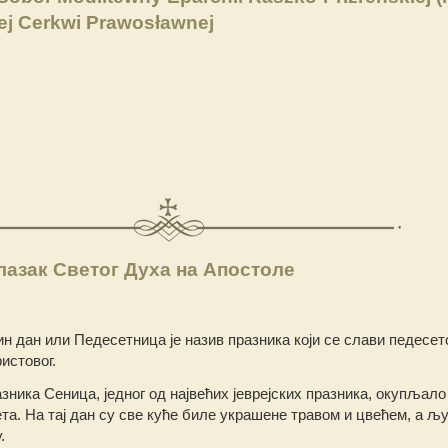
ej Cerkwi Prawosławnej
лазак Светог Духа на Апостоле
чин дан или Педесетница је назив празника који се слави педесет
истовог.
зника Сеница, једног од највећих јеврејских празника, окупљало
ета. На тај дан су све куће биле украшене травом и цвећем, а љ
.