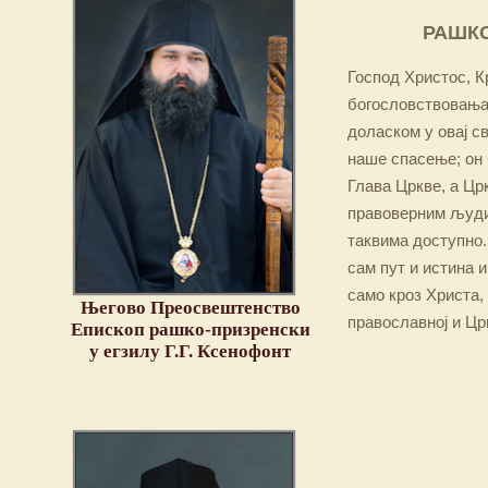
РАШКО
Господ Христос, Кр
богословствовања,
доласком у овај св
наше спасење; он 
Глава Цркве, а Цр
правоверним људим
таквима доступно.
сам пут и истина и
само кроз Христа,
Његово Преосвештенство
православној и Цр
Епископ рашко-призренски
у егзилу Г.Г. Ксенофонт