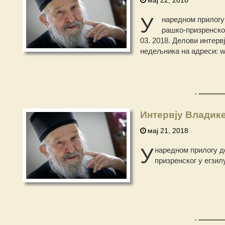
У
наредном прилогу
рашко-призренског
03. 2018. Делови интерв
недељника на адреси: w
Интервју Владике
мај 21, 2018
У
наредном прилогу д
призренског у егзил