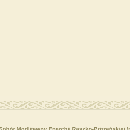
Sobór Modlitewny Eparchii Raszko-Prizreńskiej (