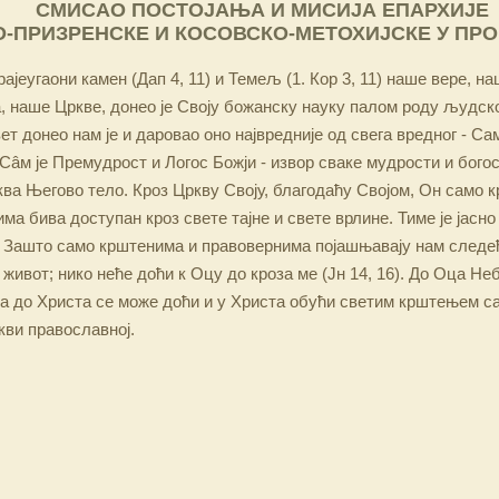
СМИСАО ПОСТОЈАЊА И МИСИЈА ЕПАРХИЈЕ
-ПРИЗРЕНСКЕ И КОСОВСКО-МЕТОХИЈСКЕ У ПР
ајеугаони камен (Дап 4, 11) и Темељ (1. Кор 3, 11) наше вере, н
 наше Цркве, донео је Своју божанску науку палом роду људско
ет донео нам је и даровао оно највредније од свега вредног - Са
Сâм је Премудрост и Логос Божји - извор сваке мудрости и бого
ква Његово тело. Кроз Цркву Своју, благодаћу Својом, Он само 
а бива доступан кроз свете тајне и свете врлине. Тиме је јасно
 Зашто само крштенима и правовернима појашњавају нам следећ
 живот; нико неће доћи к Оцу до кроза ме (Јн 14, 16). До Оца Не
 а до Христа се може доћи и у Христа обући светим крштењем с
кви православној.