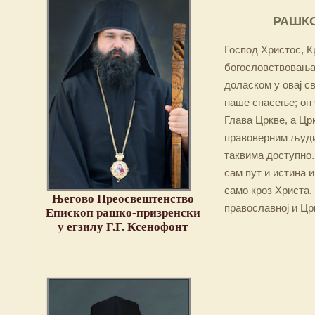
РАШКО
Господ Христос, Кр
богословствовања,
доласком у овај св
наше спасење; он 
Глава Цркве, а Цр
правоверним људим
таквима доступно.
сам пут и истина и
само кроз Христа,
Његово Преосвештенство
православној и Цр
Епископ рашко-призренски
у егзилу Г.Г. Ксенофонт