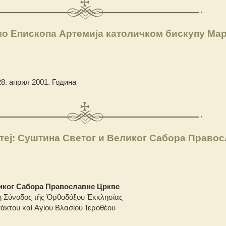
о Епископа Артемија католичком бискупу Ма
8. април 2001. Година
теј: Суштина Светог и Великог Сабора Право
иког Сабора Православне Цркве
η Σύνοδος τῆς Ὀρθοδόξου Ἐκκλησίας
πάκτου καί Ἁγίου Βλασίου Ἱεροθέου