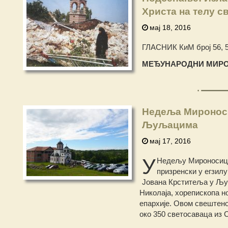
Христа на телу с
мај 18, 2016
ГЛАСНИК КиМ број 56, 5.
МЕЂУНАРОДНИ МИРО
Недеља Мироноси
Љуљацима
мај 17, 2016
У
Недељу Мироносица,
призренски у егзилу
Јована Крститеља у Љуљ
Николаја, хорепископа н
епархије. Овом свештено
око 350 светосаваца из С