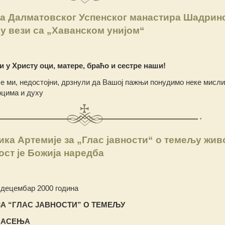
 Далматовског Успенског манастира Шадрин
у вези са „Хаванском унијом“
 у Христу оци, матере, браћо и сестре наши!
е ми, недостојни, дрзнули да Вашој пажњи понудимо неке мисли,
рцима и духу
ка Артемије за „Глас јавности“ о темељу жив
ост је Божија наредба
 децембар 2000 година
А “ГЛАС ЈАВНОСТИ” О ТЕМЕЉУ
ПАСЕЊА