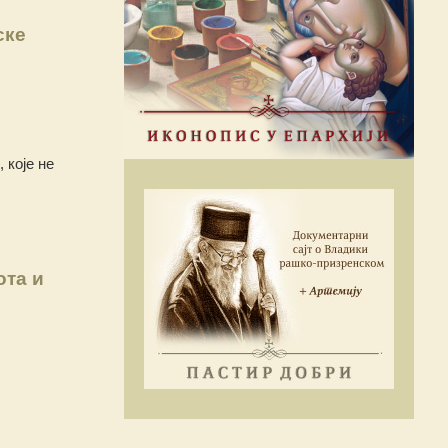
ске
 које не
ота и