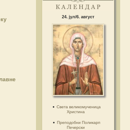
24. јул/6. август
рку
славне
Света великомученица
Христина
Преподобни Поликарп
Печерски