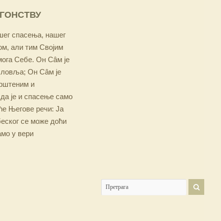
ОГОНСТВУ
ашег спасења, нашег
м, али тим Својим
мога Себе. Он Сâм је
словља; Он Сâм је
крштеним и
 да је и спасење само
е Његове речи: Ја
беског се може доћи
амо у вери