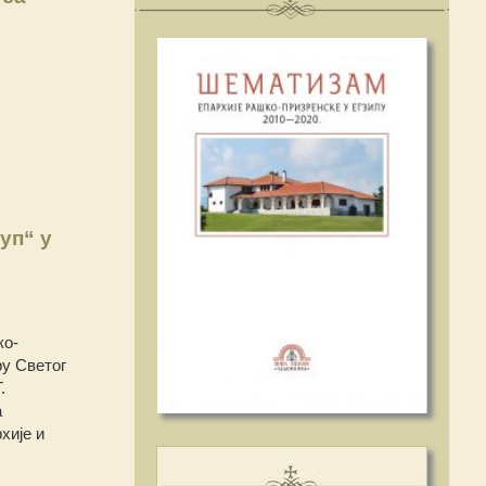
уп“ у
ко-
ру Светог
.
а
хије и