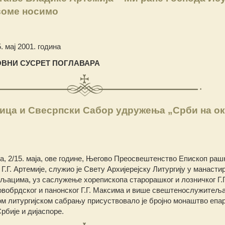
воме носимо
 мај 2001. година
ВНИ СУСРЕТ ПОГЛАВАРА
ца и Свесрпски Сабор удружења „Срби на ок
 2/15. маја, ове године, Његово Преосвештенство Епископ раш
 Г.Г. Артемије, служио је Свету Архијерејску Литургију у манасти
ацима, уз саслужење хорепископа старорашког и лозничког Г.Г
овобрдског и панонског Г.Г. Максима и више свештенослужитељ
м литургијском сабрању присуствовало је бројно монаштво епар
рбије и дијаспоре.