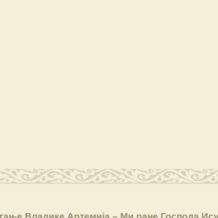
гање Владике Артемија – Ми ране Господа Ис