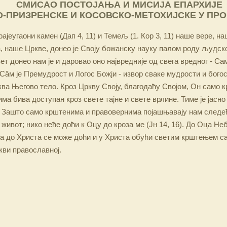
СМИСАО ПОСТОЈАЊА И МИСИЈА ЕПАРХИЈЕ
-ПРИЗРЕНСКЕ И КОСОВСКО-МЕТОХИЈСКЕ У ПР
ајеугаони камен (Дап 4, 11) и Темељ (1. Кор 3, 11) наше вере, н
 наше Цркве, донео је Своју божанску науку палом роду људско
ет донео нам је и даровао оно највредније од свега вредног - Са
Сâм је Премудрост и Логос Божји - извор сваке мудрости и бого
ква Његово тело. Кроз Цркву Своју, благодаћу Својом, Он само 
а бива доступан кроз свете тајне и свете врлине. Тиме је јасно
 Зашто само крштенима и правовернима појашњавају нам следећ
 живот; нико неће доћи к Оцу до кроза ме (Јн 14, 16). До Оца Не
 а до Христа се може доћи и у Христа обући светим крштењем с
кви православној.