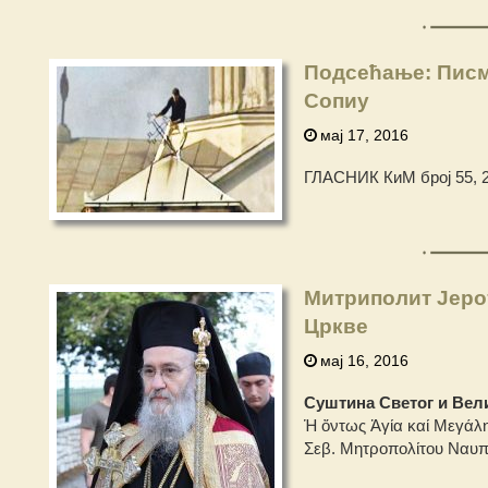
Подсећање: Писм
Сопиу
мај 17, 2016
ГЛАСНИК КиМ број 55, 2
Митриполит Јеро
Цркве
мај 16, 2016
Суштина Светог и Вел
Ἡ ὄντως Ἁγία καί Μεγάλ
Σεβ. Μητροπολίτου Ναυ