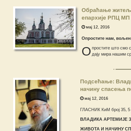
Обраћање житеља
епархије РПЦ МП 
мај 12, 2016
Опростите нам, вољени
О
простите што смо с
дају мира нашим с
Подсећање: Влади
начину спасења п
мај 12, 2016
ГЛАСНИК КиМ број 35, 5
ВЛАДИКА АРТЕМИЈЕ З
Ж
ИВОТА И НА
Ч
ИНУ С