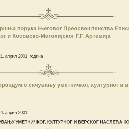
ршња порука Његовог Преосвештенства Епис
г и Косовско-Метохијског Г.Г. Артемија
1. април 2001. година
рандум о сачувању уметничког, културног и в
4. април 2001.
УВАЊУ УМЕТНИ
Ч
КОГ, КУЛТУРНОГ И ВЕРСКОГ
НАСЛЕЂА
К