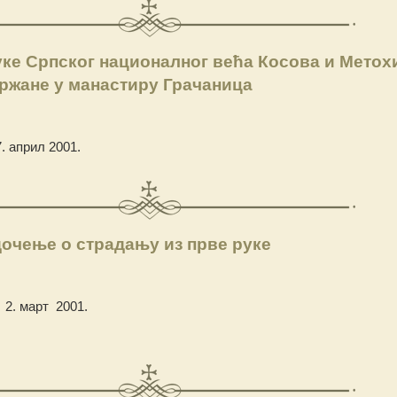
е Српског националног већа Косова и Метохи
ржане у манастиру Грачаница
. април 2001.
очење о страдању из прве руке
2. март 2001.