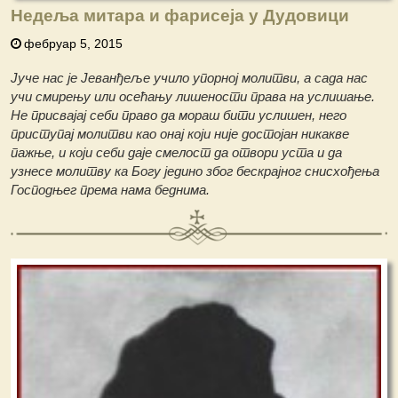
Недеља митара и фарисеја у Дудовици
фебруар 5, 2015
Јуче нас је Јеванђеље учило упорној молитви, а сада нас
учи смирењу или осећању лишености права на услишање.
Не присвајај себи право да мораш бити услишен, него
приступај молитви као онај који није достојан никакве
пажње, и који себи даје смелост да отвори уста и да
узнесе молитву ка Богу једино због бескрајног снисхођења
Господњег према нама беднима.