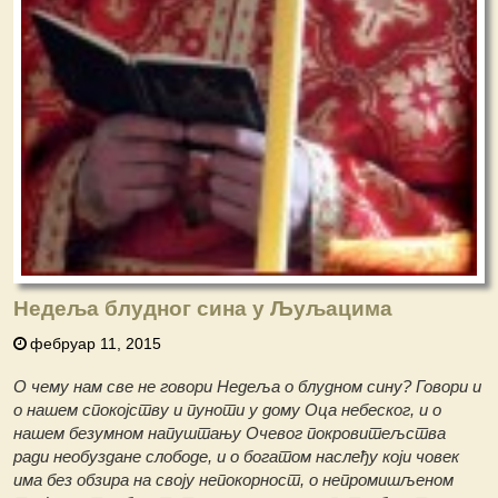
Недеља блудног сина у Љуљацима
фебруар 11, 2015
О чему нам све не говори Недеља о блудном сину? Говори и
о нашем спокојству и пуноти у дому Оца небеског, и о
нашем безумном напуштању Очевог покровитељства
ради необуздане слободе, и о богатом наслеђу који човек
има без обзира на своју непокорност, о непромишљеном