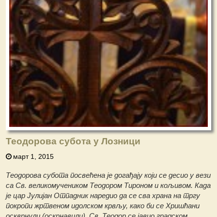
Теодорова субота у Лозници
март 1, 2015
Теодорова субота посвећена је догађају који се десио у вези
са Св. великомучеником Теодором Тироном и кољивом. Када
је цар Јулијан Отпадник наредио да се сва храна на тргу
покропи жртвеном идолском крвљу, како би се Хришћани
оскврнули (оскрнавили), Св. Теодор се јавио градском