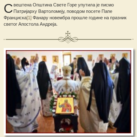
С
вештена Општина Свете Горе упутила је писмо
Патријарху Вартоломеју, поводом посете Папе
Франциска
[1]
Фанару новембра прошле године на празник
светог Апостола Андреја.