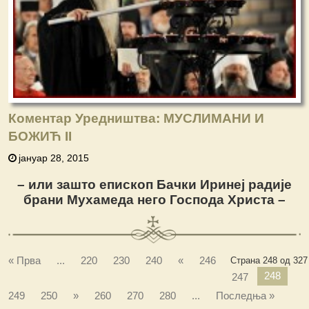
Коментар Уредништва: МУСЛИМАНИ И
БОЖИЋ II
јануар 28, 2015
– или зашто епископ Бачки Иринеј радије
брани Мухамеда него Господа Христа –
« Прва
...
220
230
240
«
246
Страна 248 од 327
248
247
249
250
»
260
270
280
...
Последња »