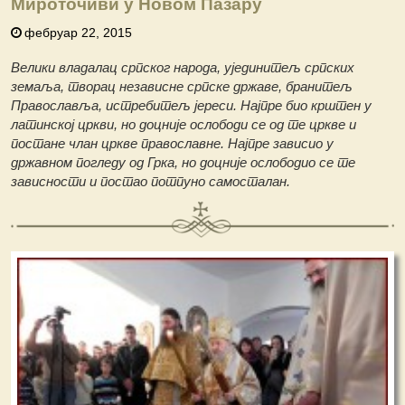
Мироточиви у Новом Пазару
фебруар 22, 2015
Велики владалац српског народа, ујединитељ српских
земаља, творац независне српске државе, бранитељ
Православља, истребитељ јереси. Најпре био крштен у
латинској цркви, но доцније ослободи се од те цркве и
постане члан цркве православне. Најпре зависио у
државном погледу од Грка, но доцније ослободио се те
зависности и постао потпуно самосталан.