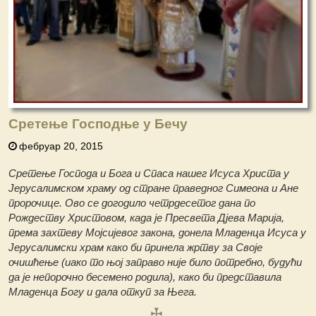
Сретење Господње у Бечу
фебруар 20, 2015
Сретење Господа и Бога и Спаса нашег Исуса Христа у
Јерусалимском храму од стране праведног Симеона и Ане
пророчице. Ово се догодило четрдесетог дана по
Рождеству Христовом, када је Пресвета Дјева Марија,
према захтеву Мојсијевог закона, донела Младенца Исуса у
Јерусалимски храм како би принела жртву за Своје
очишћење (иако то њој заправо није било потребно, будући
да је непорочно бесемено родила), како би представила
Младенца Богу и дала откуп за Њега.