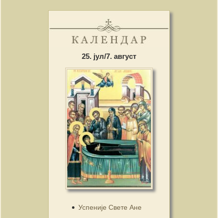
25. јул/7. август
Успеније Свете Ане