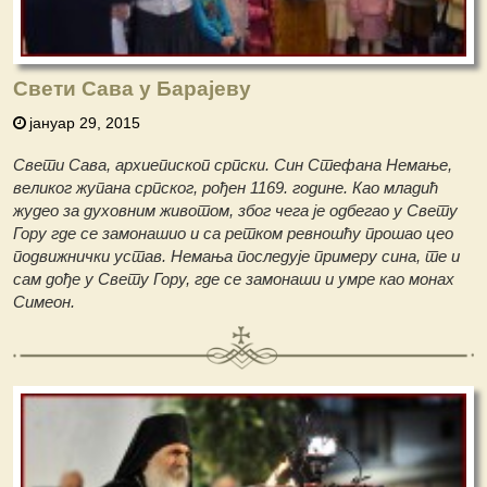
Свети Сава у Барајеву
јануар 29, 2015
Свети Сава, архиепископ српски. Син Стефана Немање,
великог жупана српског, рођен 1169. године. Као младић
жудео за духовним животом, због чега је одбегао у Свету
Гору где се замонашио и са ретком ревношћу прошао цео
подвижнички устав. Немања последује примеру сина, те и
сам дође у Свету Гору, где се замонаши и умре као монах
Симеон.