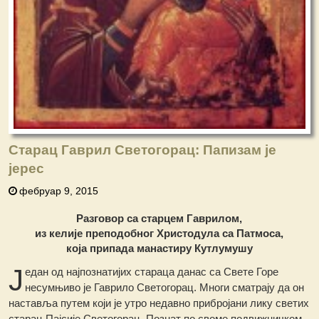
Старац Гаврил Светогорац: Папизам је
јерес
фебруар 9, 2015
Разговор са старцем Гаврилом,
из келије преподобног Христодула са Патмоса,
која припада манастиру Кутлумушу
Ј
едан од најпознатијих стараца данас са Свете Горе
несумњиво је Гаврило Светогорац. Многи сматрају да он
наставља путем који је утро недавно прибројани лику светих
старац Пајсије Светогорац. Познат по своме подвижничком