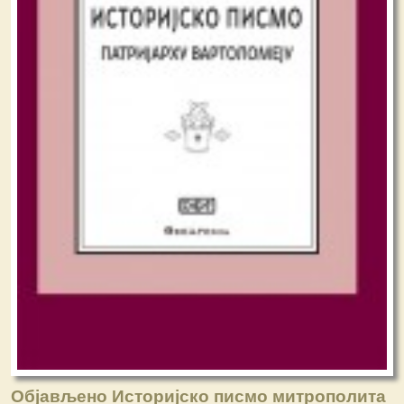
Објављено Историјско писмо митрополита