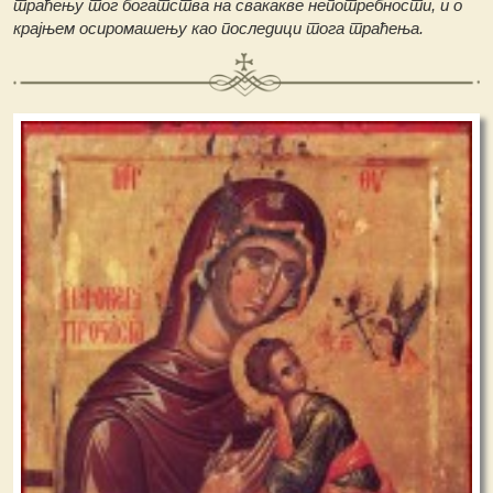
траћењу тог богатства на свакакве непотребности, и о
крајњем осиромашењу као последици тога траћења.