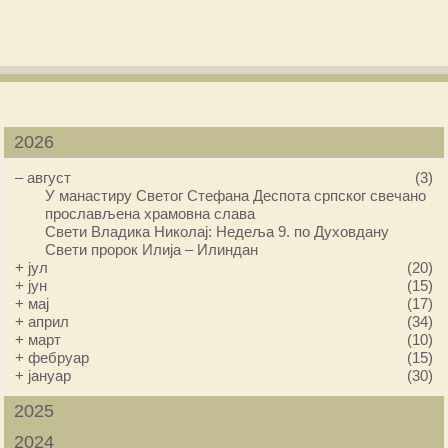
2026
–
август
(3)
У манастиру Светог Стефана Деспота српског свечано
прослављена храмовна слава
Свети Владика Николај: Недеља 9. по Духовдану
Свети пророк Илија – Илиндан
+
јул
(20)
+
јун
(15)
+
мај
(17)
+
април
(34)
+
март
(10)
+
фебруар
(15)
+
јануар
(30)
2025
2024