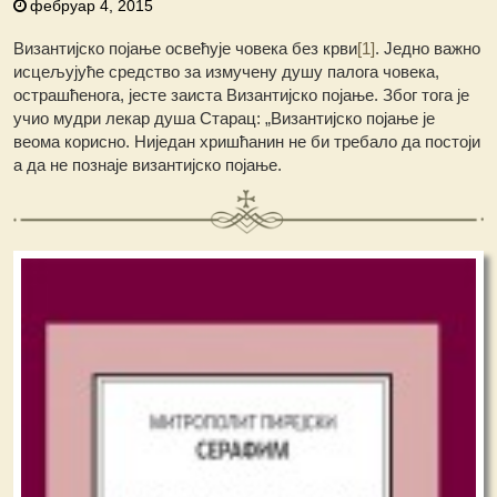
фебруар 4, 2015
Византијско појање освећује човека без крви
[1]
. Једно важно
исцељујуће средство за измучену душу палога човека,
острашћенога, јесте заиста Византијско појање. Због тога је
учио мудри лекар душа Старац: „Византијско појање је
веома корисно. Ниједан хришћанин не би требало да постоји
а да не познаје византијско појање.