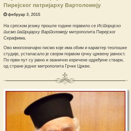
Пирејског патријарху Вартоломеју
фебруар 3, 2015
На српском језику прошле године појавило се
Историјско
писмо патријарху Вартоломеју
митрополита Пирејског
Серафима.
Ово многозначајно писмо које има обим и карактер теолошке
студије, усталасало је својом појавом грчку црквену јавност.
По први пут су јавно и званично изречене одређене ствари,
од стране једног митрополита Грчке Цркве.