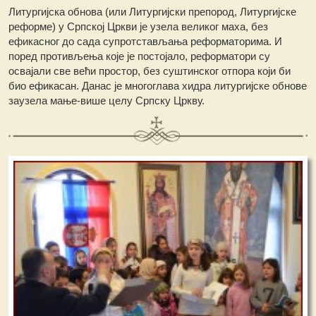
Литургијска обнова (или Литургијски препород, Литургијске
реформе) у Српској Цркви је узела великог маха, без
ефикасног до сада супротстављања реформаторима. И
поред противљења које је постојало, реформатори су
освајали све већи простор, без суштинског отпора који би
био ефикасан. Данас је многоглава хидра литургијске обнове
заузела мање-више целу Српску Цркву.