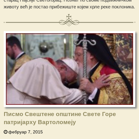
животу већ је постао прибежиште којем хрле реке поклоника.
Писмо Свештене општине Свете Горе
патријарху Вартоломеју
фебруар 7, 2015