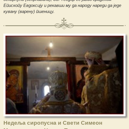
Епископу Евдоксију и рекавши му да народу нареди да једе
кувану (варену) пшеницу.
Недеља сиропусна и Свети Симеон