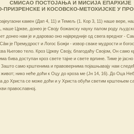
СМИСАО ПОСТОЈАЊА И МИСИЈА ЕПАРХИЈЕ
-ПРИЗРЕНСКЕ И КОСОВСКО-МЕТОХИЈСКЕ У ПР
ајеугаони камен (Дап 4, 11) и Темељ (1. Кор 3, 11) наше вере, н
 наше Цркве, донео је Своју божанску науку палом роду људско
ет донео нам је и даровао оно највредније од свега вредног - Са
Сâм је Премудрост и Логос Божји - извор сваке мудрости и бого
ква Његово тело. Кроз Цркву Своју, благодаћу Својом, Он само 
а бива доступан кроз свете тајне и свете врлине. Тиме је јасно
 Зашто само крштенима и правовернима појашњавају нам следећ
 живот; нико неће доћи к Оцу до кроза ме (Јн 14, 16). До Оца Не
 а до Христа се може доћи и у Христа обући светим крштењем с
кви православној.