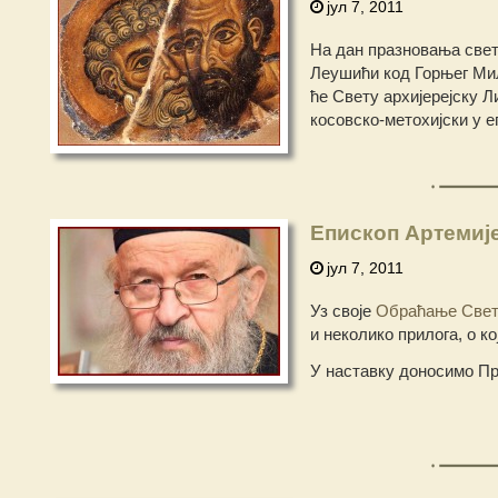
јул 7, 2011
На дан празновања свети
Леушићи код Горњег Мил
ће Свету архијереjску 
косовско-метохијски у е
Епископ Артемије
јул 7, 2011
Уз своје
Обраћање Свет
и неколико прилога, о ко
У наставку доносимо При