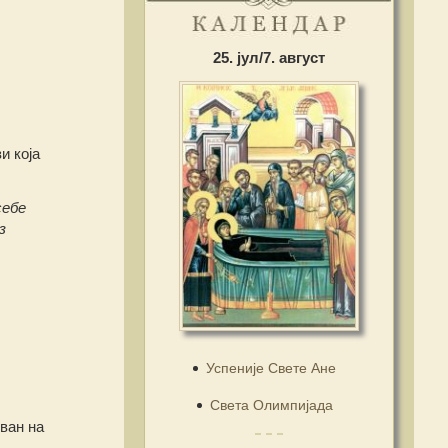
25. јул/7. август
и која
себе
з
Успеније Свете Ане
Света Олимпијада
ван на