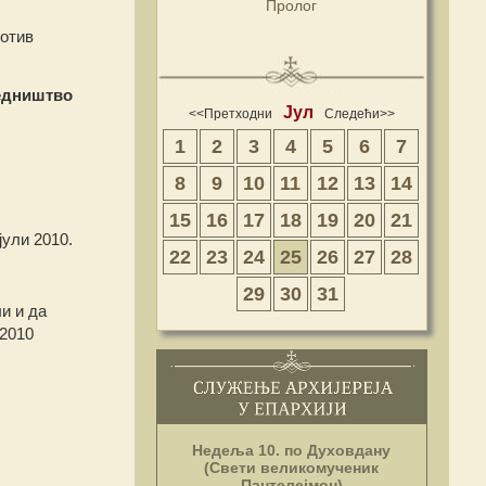
Пролог
ротив
едништво
Јул
<<Претходни
Следећи>>
1
2
3
4
5
6
7
8
9
10
11
12
13
14
15
16
17
18
19
20
21
јули 2010.
22
23
24
25
26
27
28
29
30
31
и и да
-2010
Недеља 10. по Духовдану
(Свети великомученик
Пантелејмон)