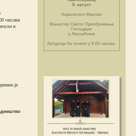
9. август
у
Хорепископ Максим
00 часова
Манастир Светог Преображења
енски и
Господњег
у Леушићима
Литургија ће почети у 9.00 часова.
ремио је
едништво