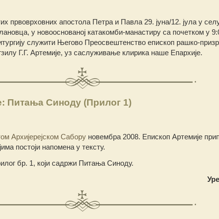
х првоврховних апостола Петра и Павла 29. јуна/12. јула у сел
ановца, у новооснованој катакомби-манастиру са почетком у 9:
Литургију служити Његово Преосвештенство епископ рашко-призр
гзилу Г.Г. Артемије, уз саслуживање клирика наше Епархије.
: Питања Синоду (Прилог 1)
ом Архијерејском Сабору
новембра 2008. Епископ Артемије прип
јима постоји напомена у тексту.
лог бр. 1, који садржи Питања Синоду.
Ур