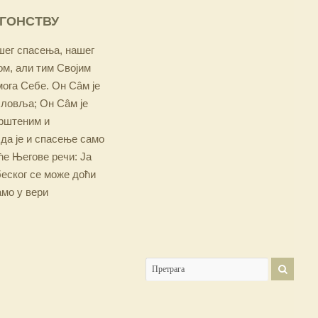
ОГОНСТВУ
ашег спасења, нашег
м, али тим Својим
мога Себе. Он Сâм је
словља; Он Сâм је
крштеним и
 да је и спасење само
е Његове речи: Ја
беског се може доћи
амо у вери