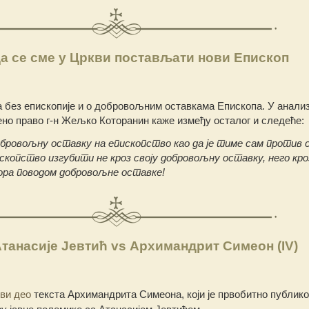
да се сме у Цркви постављати нови Епископ
 без епископије и о добровољним оставкама Епископа. У анализ
но право г-н Жељко Которанин каже између осталог и следеће:
добровољну оставку на епископство као да је тиме сам против 
ископство изгубити не кроз своју добровољну оставку, него кро
ора поводом добровољне оставке!
танасије Јевтић vs Архимандрит Симеон (IV)
ви део
текста Архимандрита Симеона, који је првобитно публико