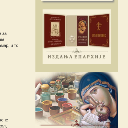
е за
ом
мар, и то
чене
кол,