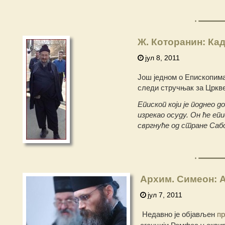
Ж. Которанин: Ка
јул 8, 2011
Још једном о Епископима
следи стручњак за Цркве
Епископ који је поднео 
изрекао осуду. Он ће еп
свргнуће од стране Саб
Архим. Симеон: А
јул 7, 2011
Недавно је објављен
пр