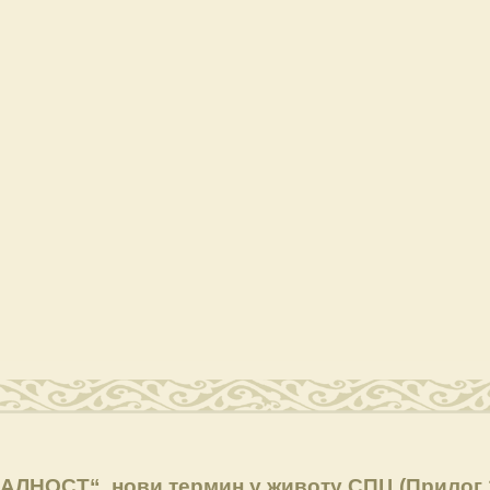
ЕАЛНОСТ“, нови термин у животу СПЦ (Прилог 