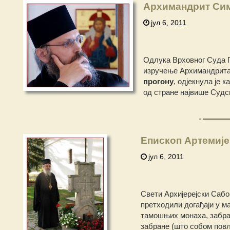
Архимандрит Сим
јул 6, 2011
Одлука Врховног Суда Гр
изручење Архимандрита
прогону
, одјекнула је 
од стране највише Судс
Епископ Артемије
јул 6, 2011
Свети Архијерејски Сабо
претходили догађаји у м
тамошњих монаха, забра
забране (што собом пов