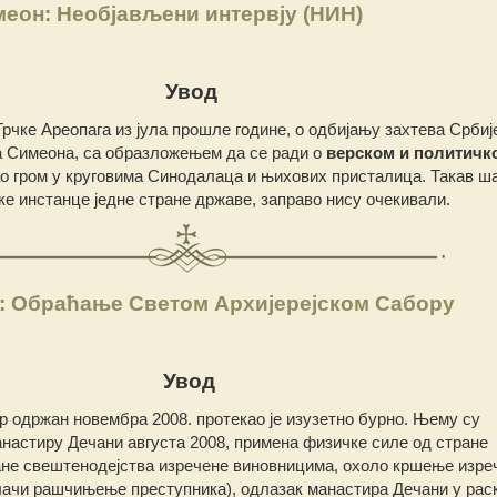
еон: Необјављени интервју (НИН)
Увод
чке Ареопага из јула прошле године, о одбијању захтева Србиј
 Симеона, са образложењем да се ради о
верском и политичк
као гром у круговима Синодалаца и њихових присталица. Такав ша
ке инстанце једне стране државе, заправо нису очекивали.
: Обраћање Светом Архијерејском Сабору
Увод
р одржан новембра 2008. протекао је изузетно бурно. Њему су
анастиру Дечани августа 2008, примена физичке силе од стране
не свештенодејства изречене виновницима, охоло кршење изре
лачи рашчињење преступника), одлазак манастира Дечани у рас