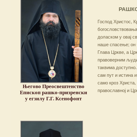
РАШКО
Господ Христос, Кр
богословствовања,
доласком у овај св
наше спасење; он 
Глава Цркве, а Цр
правоверним људим
таквима доступно.
сам пут и истина и
само кроз Христа,
Његово Преосвештенство
православној и Цр
Епископ рашко-призренски
у егзилу Г.Г. Ксенофонт