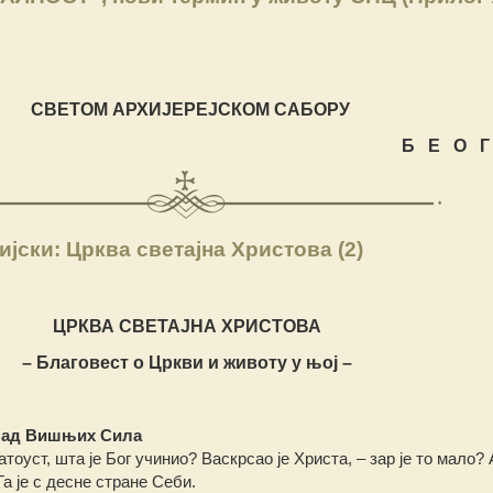
СВЕТОМ АРХИЈЕРЕЈСКОМ САБОРУ
Б Е О Г
јски: Црква светајна Христова (2)
ЦРКВА СВЕТАЈНА ХРИСТОВА
– Благовест о Цркви и животу у њој –
знад Вишњих Сила
тоуст, шта је Бог учинио? Васкрсао је Христа, – зар је то мало? 
а је с десне стране Себи.