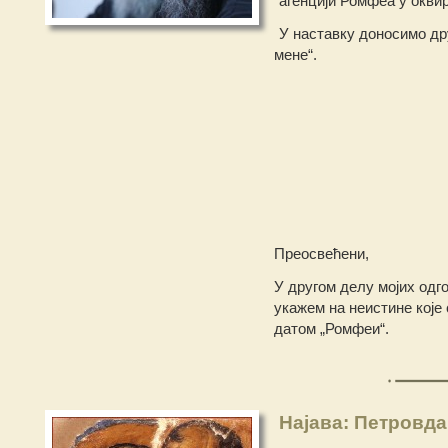
агенцији Ромфеа у оквир
У наставку доносимо др
мене“.
Преосвећени,
У другом делу мојих одг
укажем на неистине које
датом „Ромфеи“.
Најава: Петровд