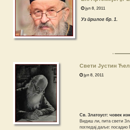
јул 8, 2011
Уз прилог бр. 1.
Свети Јустин Ћели
јул 8, 2011
Св. Златоуст: човек и
Видиш ли, пита свети Зла
погледај даље: посадио Г