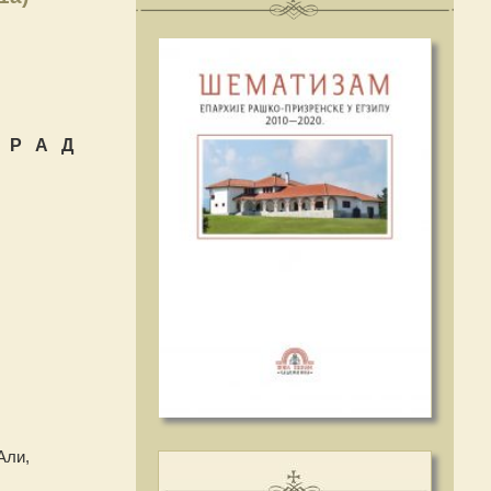
 Р А Д
Али,