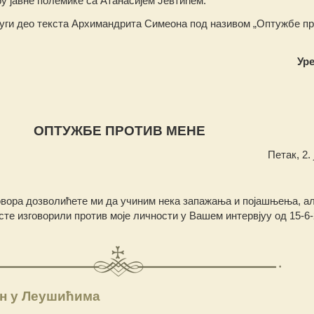
у јавне полемике са Атанасијем Јевтићем.
уги део текста Архимандрита Симеона под називом „Оптужбе п
Ур
ОПТУЖБЕ ПРОТИВ МЕНЕ
Петак, 2. 
овора дозволићете ми да учиним нека запажања и појашњења, ал
 сте изговорили против моје личности у Вашем интервјуу од 15-6
ан у Леушићима