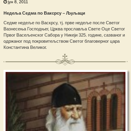
јун 8, 2011
Недеља Седма по Ваксрсу – Љуљаци
Седме недеље по Васкрсу, тј. прве недеље после Светог
Вазнесења Господњег, Црква прославља Свете Оце Светог
Првог Васељенског Сабора у Никеји 325. године, сазваног и
одржаног под покровитељством Светог благоверног цара
Константина Великог.