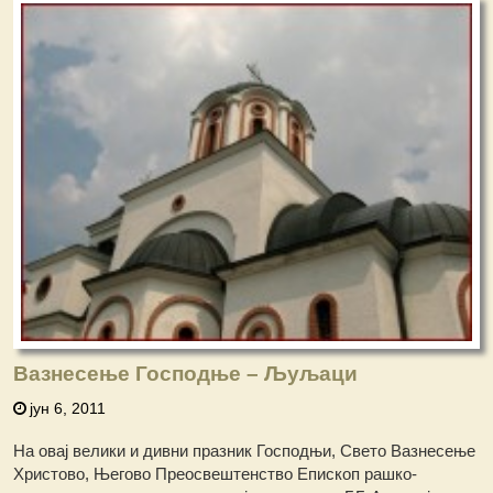
Вазнесење Господње – Љуљаци
јун 6, 2011
На овај велики и дивни празник Господњи, Свето Вазнесење
Христово, Његово Преосвештенство Епископ рашко-