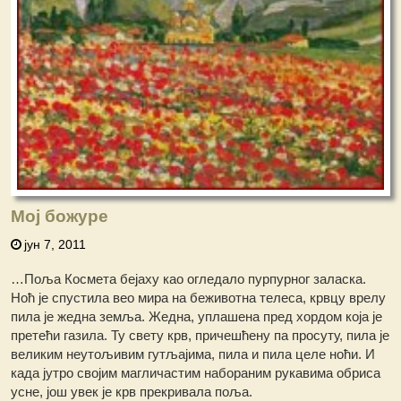
Мој божуре
јун 7, 2011
…Поља Космета бејаху као огледало пурпурног заласка.
Ноћ је спустила вео мира на беживотна телеса, крвцу врелу
пила је жедна земља. Жедна, уплашена пред хордом која је
претећи газила. Ту свету крв, причешћену па просуту, пила је
великим неутољивим гутљајима, пила и пила целе ноћи. И
када јутро својим магличастим набораним рукавима обриса
усне, још увек је крв прекривала поља.