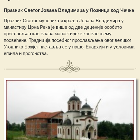
Празник Светог Јована Владимира у Лозници код Чачка
Празник Светог мученика и краља Јована Владимира у
манастиру Црна Река је више од две деценије особито
прослављан као слава манастирске капеле њему
посвећене. Традиција посебног прослављања овог великог
Угодника Божјег наставља се у нашој Епархији и у условима
егзила и прогонства.