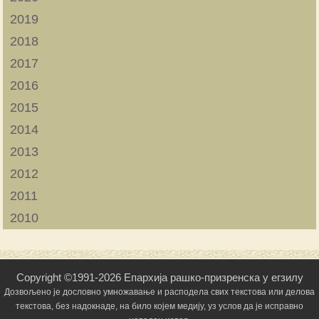
2019
2018
2017
2016
2015
2014
2013
2012
2011
2010
Copyright ©1991-2026 Епархија рашко-призренска у егзилу
Дозвољено је дословно умножавање и расподела свих текстова или делова
текстова, без надокнаде, на било којем медију, уз услов да је исправно