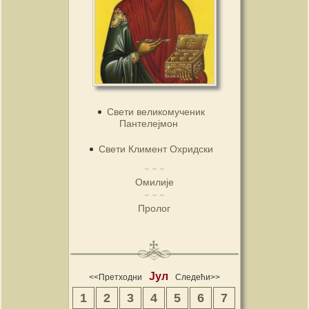
Свети великомученик
Пантелејмон
Свети Климент Охридски
Омилије
Пролог
Јул
<<Претходни
Следећи>>
1
2
3
4
5
6
7