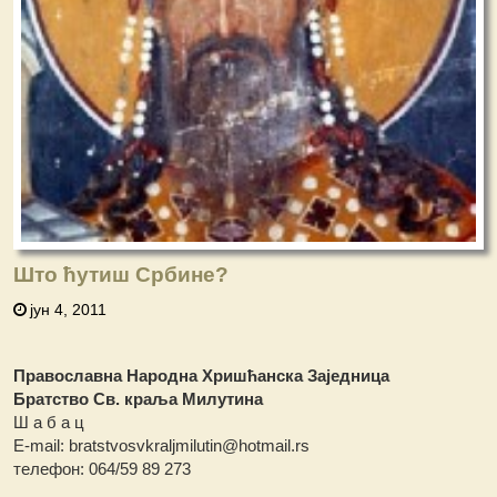
Што ћутиш Србине?
јун 4, 2011
Православна Народна Хришћанска Заједница
Братство Св. краља Милутина
Ш а б а ц
Е-mail: bratstvosvkraljmilutin@hotmail.rs
телефон: 064/59 89 273