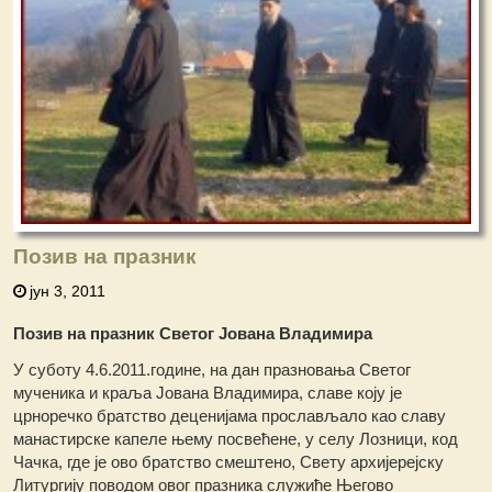
Позив на празник
јун 3, 2011
Позив на празник Светог Јована Владимира
У суботу 4.6.2011.године, на дан празновања Светог
мученика и краља Јована Владимира, славе коју је
црноречко братство деценијама прослављало као славу
манастирске капеле њему посвећене, у селу Лозници, код
Чачка, где је ово братство смештено, Свету архијерејску
Литургију поводом овог празника служиће Његово