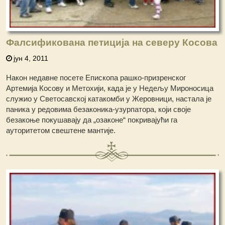
Фалсификована петиција на северу Косова
јун 4, 2011
Након недавне посете Епископа рашко-призренског
Артемија Косову и Метохији, када је у Недељу Мироносица
служио у Светосавској катакомби у Жеровници, настала је
паника у редовима безаконика-узурпатора, који своје
безакоње покушавају да „озаконе“ покривајући га
ауторитетом свештене мантије.