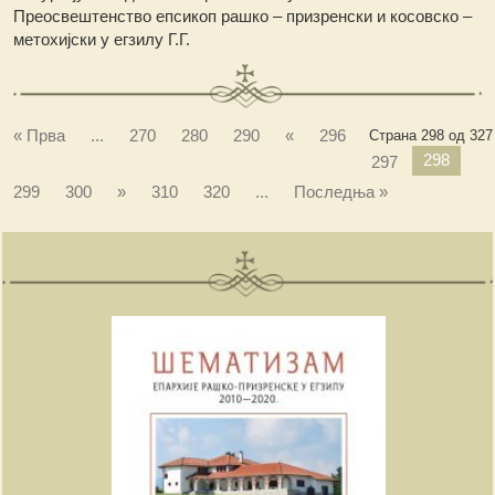
Преосвештенство епсикоп рашко – призренски и косовско –
метохијски у егзилу Г.Г.
« Прва
...
270
280
290
«
296
Страна 298 од 327
298
297
299
300
»
310
320
...
Последња »