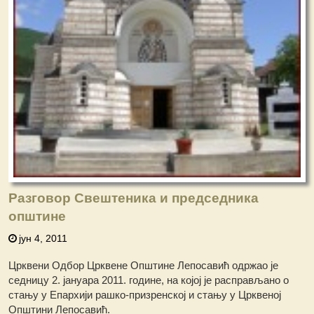
Разговор Свештеника и председника
општине
јун 4, 2011
Црквени Одбор Црквене Општине Лепосавић одржао је
седницу 2. јануара 2011. године, на којој је расправљано о
стању у Епархији рашко-призренској и стању у Црквеној
Општини Лепосавић.