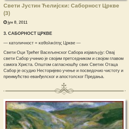
Свети Јустин Ћелијски: Саборност Цркве
(3)
јун 8, 2011
3. САБОРНОСТ ЦРКВЕ
— католичност = καθολικότης Цркве —
Свети Оци Трећег Васељенског Сабора изјављују: Овај
свети Сабор учинио је својим претседником и својом главом
самога Христа. Општом сагласношћу свих Светих Отаца
Сабор је осудио Несторијево учење и посведочио чистоту и
преимућство еванђелског и апостолског Предања.