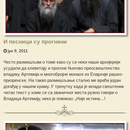
И песници су прогнани
јун 9, 2011
Често размишљам о томе како су се неки наши архијереји
усудили да клеветају и прогоне Његово преосвештенство
владику Артемија и многобројне монахе из Епархије рашко-
призренске. На такво размишљање стално ме враћа један
догађај у нашем храму. У тренутку када је млади свештеник
читао текст у коме се са званичног места ружно говори о
Владици Артемију, неко је повикао: „Није истина…!