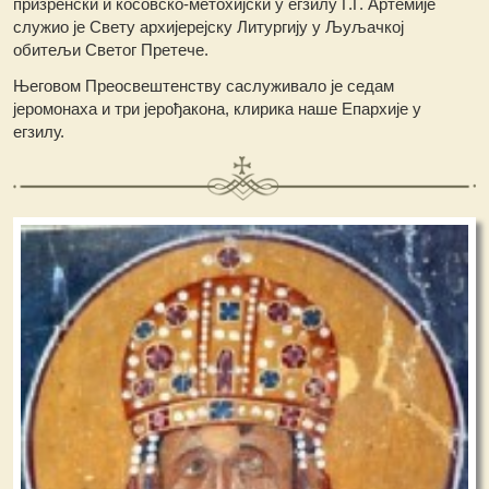
призренски и косовско-метохијски у егзилу Г.Г. Артемије
служио је Свету архијерејску Литургију у Љуљачкој
обитељи Светог Претече.
Његовом Преосвештенству саслуживало је седам
јеромонаха и три јерођакона, клирика наше Епархије у
егзилу.