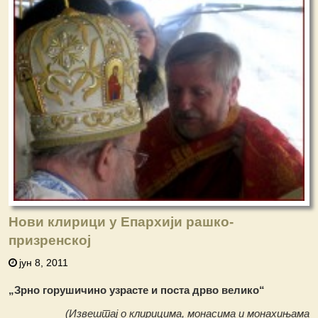
Нови клирици у Епархији рашко-
призренској
јун 8, 2011
„Зрно горушичино узрасте и поста дрво велико“
(Извештај о клирицима, монасима и монахињамa