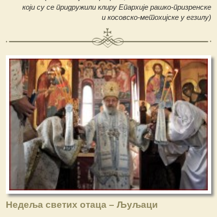
који су се придружили клиру Епархије рашко-призренске
и косовско-метохијске у егзилу)
Недеља светих отаца – Љуљаци