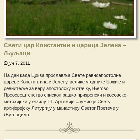
Свети цар Константин и царица Јелена –
Љуљаци
јун 7, 2011
На дан када Црква прославља Свете равноапостолне
цареве Константина и Јелену, велике угоднике Божије и
ревнитеље за веру апостолску и отачку, Његово
Преосвештенство епископ рашко-призренски и косовско-
метохијски у егзилу Г.Г. Артемије служио је Свету
архијерејску Литургију у мaнастиру Светог Претече у
Љуљацима.