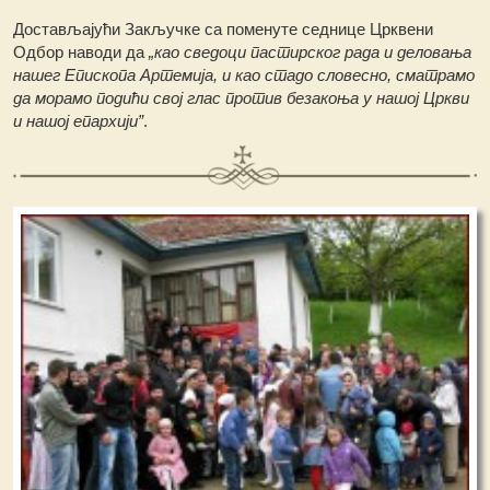
Достављајући Закључке са поменуте седнице Црквени
Одбор наводи да
„као сведоци пастирског рада и деловања
нашег Епископа Артемија, и као стадо словесно, сматрамо
да морамо подићи свој глас против безакоња у нашој Цркви
и нашој епархији”
.