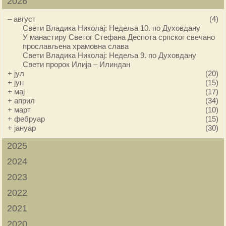
2026
–
август
(4)
Свети Владика Николај: Недеља 10. по Духовдану
У манастиру Светог Стефана Деспота српског свечано
прослављена храмовна слава
Свети Владика Николај: Недеља 9. по Духовдану
Свети пророк Илија – Илиндан
+
јул
(20)
+
јун
(15)
+
мај
(17)
+
април
(34)
+
март
(10)
+
фебруар
(15)
+
јануар
(30)
2025
2024
2023
2022
2021
2020