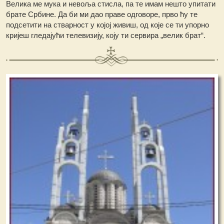
Велика ме мука и невоља стисла, па те имам нешто упитати
брате Србине. Да би ми дао праве одговоре, прво ћу те
подсетити на стварност у којој живиш, од које се ти упорно
кријеш гледајући телевизију, коју ти сервира „велик брат“.