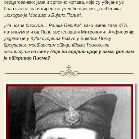
херцеговачких јама и српских жртава, које су убијане уз
благослове, па и директно учешће папских „свећеника“,
„походио је Мостар и Бијело Поље“
.
„На позив бискупа… Ратка Перића“
, како извештава КТА,
латиноумни и од Папе прстеновани Митрополит Амфилохије
„одржао је у Кући сусрета Емаус у Бијелом Пољу
предавање мостарским студентима Теолошког
института на тему
Није ли горјело срце у нама, док нам
је откривао Писма?