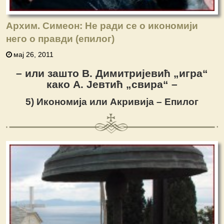
Архим. Симеон: Не ради се о икономији
него о правди (епилог)
мај 26, 2011
– или зашто В. Димитријевић „игра“
како А. Јевтић „свира“ –
5) Икономија или Акривија – Епилог