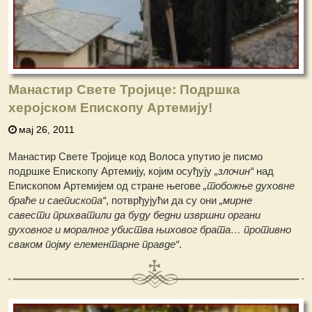
Манастир Свете Тројице: Подршка
херојском Епископу Артемију!
мај 26, 2011
Манастир Свете Тројице код Волоса упутио је писмо
подршке Епископу Артемију, којим осуђују
„злочин“
над
Епископом Артемијем од стране његове
„тобожње духовне
браће и саепископа“
, потврђујући да су они
„мирне
савести прихватили да буду бедни извршни органи
духовног и моралног убиства њиховог брата… противно
сваком појму елементарне правде“
.