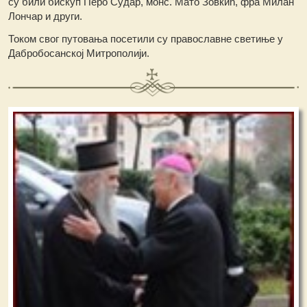
су били бискуп Перо Судар, монс. Мато Зовкић, фра Милан
Лончар и други.
Током свог путовања посетили су православне светиње у
Дабробосанској Митрополији.