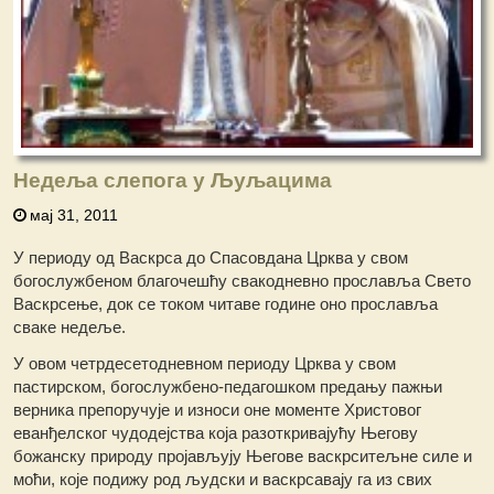
Недеља слепога у Љуљацима
мај 31, 2011
У периоду од Васкрса до Спасовдана Црква у свом
богослужбеном благочешћу свакодневно прославља Свето
Васкрсење, док се током читаве године оно прославља
сваке недеље.
У овом четрдесетодневном периоду Црква у свом
пастирском, богослужбено-педагошком предању пажњи
верника препоручује и износи оне моменте Христовог
еванђелског чудодејства која разоткривајућу Његову
божанску природу пројављују Његове васкрситељне силе и
моћи, које подижу род људски и васкрсавају га из свих