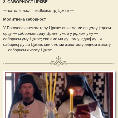
3. САБОРНОСТ ЦРКВЕ
— католичност = καθολικότης Цркве —
Молитвена саборност
У Богочовечанском телу Цркве: сви смо ми срцем у једном
срцу — саборном срцу Цркве; умом у једном уму —
саборном уму Цркве; сви смо ми душом у једној души –
саборној души Цркве; сви смо ми животом у једном животу
— саборном животу Цркве.