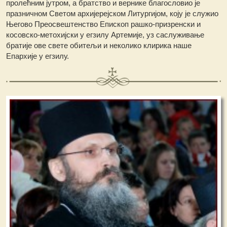
пролећним јутром, а братство и вернике благословио је
празничном Светом архијерејском Литургијом, коју je служио
Његово Преосвештенство Епископ рашко-призренски и
косовско-метохијски у егзилу Артемије, уз саслуживање
братије ове свете обитељи и неколико клирика наше
Епархије у егзилу.