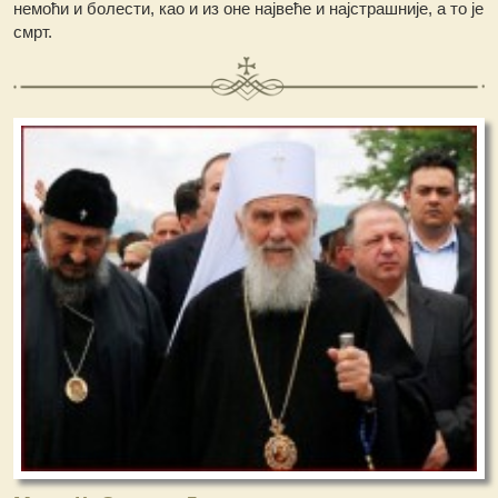
немоћи и болести, као и из оне највеће и најстрашније, а то је
смрт.