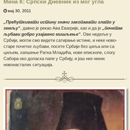
Мина К: Српски Дневник из мог угла
мај 30, 2011
„Прећуткивати истину значи закопавати злато у
земљу“
, давно је рекао Ава Евагрије, као и да је
„почетак
љубави добро узајамно мишљење“
. Ове недеље у
Србији, могли смо видети сатирање истине, и неке ново-
старе почетке љубави, посете Србији без циља или са
циљем, хапшење Ратка Младића, нове епископе, слогу
Сабора око доласка папе у Србију, и још низ неких
новонасталих ситуација.