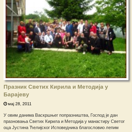
Празник Светих Кирила и Методија у
Барајеву
мај 28, 2011
У овим данима Васкршњег попразништва, Господ је дан
празновања Светих Кирила и Методија у манастиру Светог
оца Јустина Ћелијског Исповедника благословио лепим