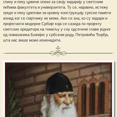
глину и пеку црвене опеке за своју зидарију у светским
пећима факултета и универзитета. Ту се, наравно, истежу
греде и пеку црепови за кровну конструкцију српске памети
изнад ког се смртнику не може. Ако се зна, ко су зидари и
пројектанти модерне Србије која се сазида по пројекту
светских кредитора на темељу у сну одсечене главе једног
од помазаника Божијих у србском роду, Петровића Ђорђа,
шта нас више може изненадити.