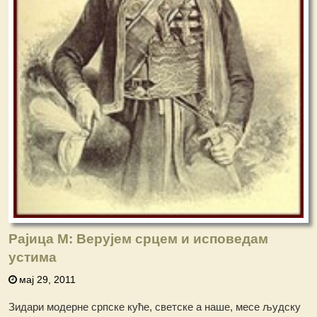
Рајица М: Верујем срцем и исповедам
устима
мај 29, 2011
Зидари модерне српске куће, светске а наше, месе људску