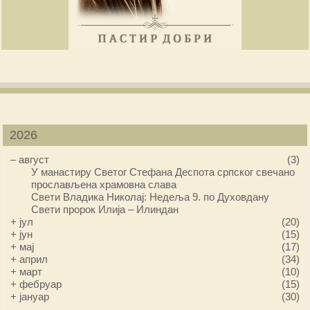
2026
–
август
(3)
У манастиру Светог Стефана Деспота српског свечано
прослављена храмовна слава
Свети Владика Николај: Недеља 9. по Духовдану
Свети пророк Илија – Илиндан
+
јул
(20)
+
јун
(15)
+
мај
(17)
+
април
(34)
+
март
(10)
+
фебруар
(15)
+
јануар
(30)