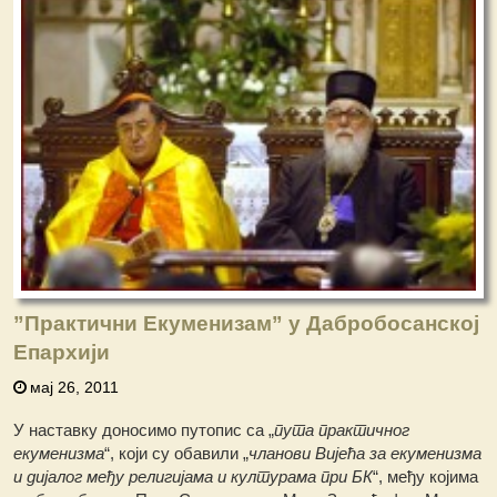
”Практични Екуменизам” у Дабробосанској
Епархији
мај 26, 2011
У наставку доносимо путопис са „
пута практичног
екуменизма
“, који су обавили „
чланови Вијећа за екуменизма
и дијалог међу религијама и културама при БК
“, међу којима