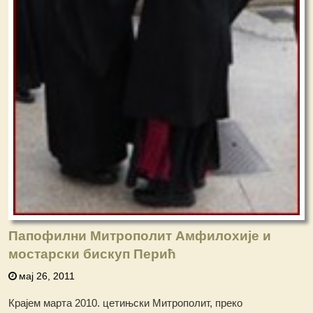
Папофилни Митрополит Амфилохије и
мостарски бискуп Перић
мај 26, 2011
Крајем марта 2010. цетињски Митрополит, преко