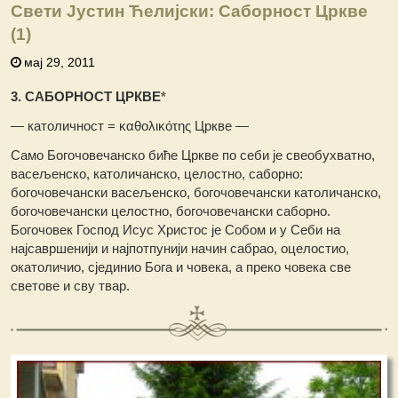
Свети Јустин Ћелијски: Саборност Цркве
(1)
мај 29, 2011
3. САБОРНОСТ ЦРКВЕ
*
— католичност = καθολικότης Цркве —
Само Богочовечанско биће Цркве по себи је свеобухватно,
васељенско, католичанско, целостно, саборно:
богочовечански васељенско, богочовечански католичанско,
богочовечански целостно, богочовечански саборно.
Богочовек Господ Исус Христос је Собом и у Себи на
најсавршенији и најпотпунији начин сабрао, оцелостио,
окатоличио, сјединио Бога и човека, а преко човека све
светове и сву твар.