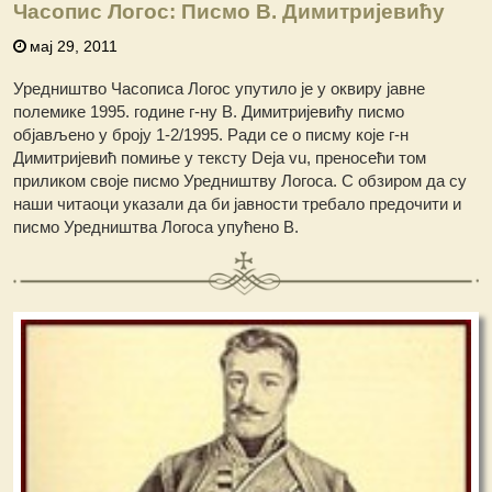
Часопис Логос: Писмо В. Димитријевићу
мај 29, 2011
Уредништво Часописа Логос упутило је у оквиру јавне
полемике 1995. године г-ну В. Димитријевићу писмо
објављено у броју 1-2/1995. Ради се о писму које г-н
Димитријевић помиње у тексту Deja vu, преносећи том
приликом своје писмо Уредништву Логоса. С обзиром да су
наши читаоци указали да би јавности требало предочити и
писмо Уредништва Логоса упућено В.