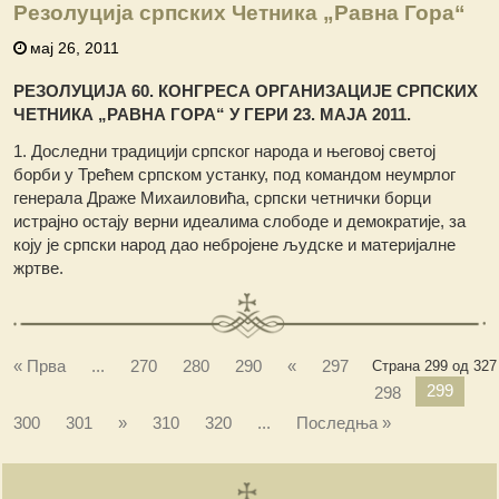
Резолуција српских Четника „Равна Гора“
мај 26, 2011
РЕЗОЛУЦИЈА 60. КОНГРЕСА ОРГАНИЗАЦИЈЕ СРПСКИХ
ЧЕТНИКА „РАВНА ГОРА“ У ГЕРИ 23. МАЈА 2011.
1. Доследни традицији српског народа и његовој светој
борби у Трећем српском устанку, под командом неумрлог
генерала Драже Михаиловића, српски четнички борци
истрајно остају верни идеалима слободе и демократије, за
коју је српски народ дао небројене људске и материјалне
жртве.
« Прва
...
270
280
290
«
297
Страна 299 од 327
299
298
300
301
»
310
320
...
Последња »