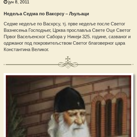
јун 8, 2011
Недеља Седма по Ваксрсу – Љуљаци
Седме недеље по Васкрсу, тј. прве недеље после Светог
Вазнесења Господњег, Црква прославља Свете Оце Светог
Првог Васељенског Сабора у Никеји 325. године, сазваног и
одржаног под покровитељством Светог благоверног цара
Константина Великог.