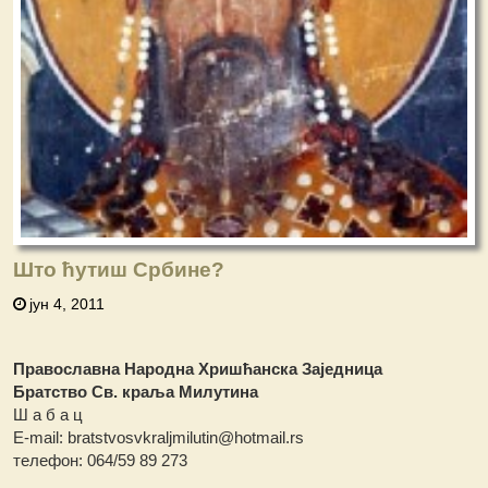
Што ћутиш Србине?
јун 4, 2011
Православна Народна Хришћанска Заједница
Братство Св. краља Милутина
Ш а б а ц
Е-mail: bratstvosvkraljmilutin@hotmail.rs
телефон: 064/59 89 273