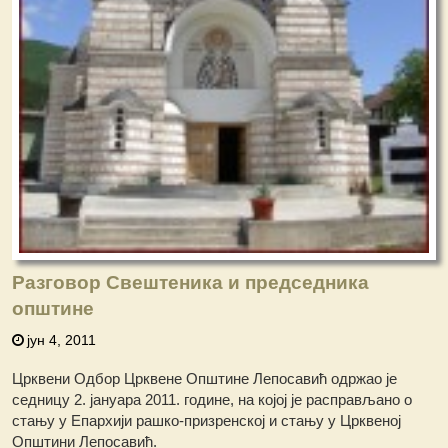
Разговор Свештеника и председника
општине
јун 4, 2011
Црквени Одбор Црквене Општине Лепосавић одржао је
седницу 2. јануара 2011. године, на којој је расправљано о
стању у Епархији рашко-призренској и стању у Црквеној
Општини Лепосавић.