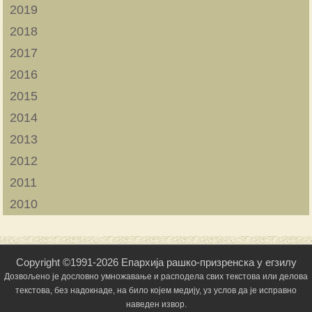
2019
2018
2017
2016
2015
2014
2013
2012
2011
2010
Copyright ©1991-2026 Епархија рашко-призренска у егзилу
Дозвољено је дословно умножавање и расподела свих текстова или делова
текстова, без надокнаде, на било којем медију, уз услов да је исправно
наведен извор.