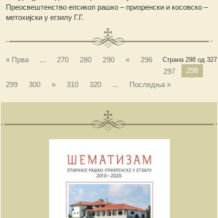
Преосвештенство епсикоп рашко – призренски и косовско –
метохијски у егзилу Г.Г.
« Прва
...
270
280
290
«
296
Страна 298 од 327
298
297
299
300
»
310
320
...
Последња »