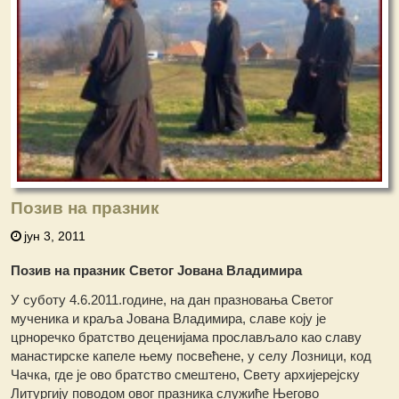
Позив на празник
јун 3, 2011
Позив на празник Светог Јована Владимира
У суботу 4.6.2011.године, на дан празновања Светог
мученика и краља Јована Владимира, славе коју је
црноречко братство деценијама прослављало као славу
манастирске капеле њему посвећене, у селу Лозници, код
Чачка, где је ово братство смештено, Свету архијерејску
Литургију поводом овог празника служиће Његово