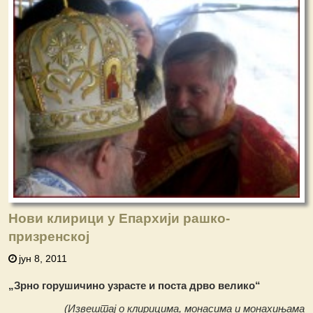
Нови клирици у Епархији рашко-
призренској
јун 8, 2011
„Зрно горушичино узрасте и поста дрво велико“
(Извештај о клирицима, монасима и монахињамa