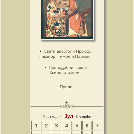
Свети апостоли Прохор,
Никанор, Тимон и Пармен
Преподобни Павле
Ксиропотамски
Пролог
Јул
<<Претходни
Следећи>>
1
2
3
4
5
6
7