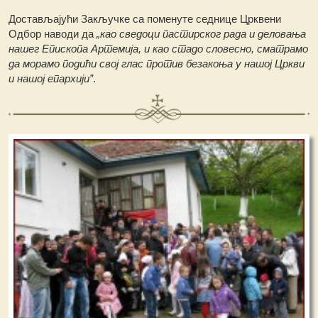
Достављајући Закључке са поменуте седнице Црквени
Одбор наводи да
„као сведоци пастирског рада и деловања
нашег Епископа Артемија, и као стадо словесно, сматрамо
да морамо подићи свој глас против безакоња у нашој Цркви
и нашој епархији”
.