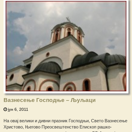
Вазнесење Господње – Љуљаци
јун 6, 2011
На овај велики и дивни празник Господњи, Свето Вазнесење
Христово, Његово Преосвештенство Епископ рашко-