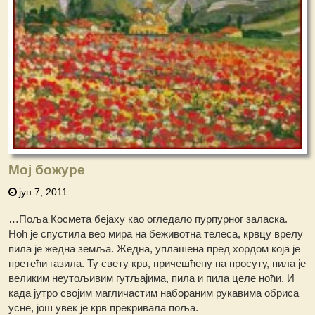
Мој божуре
јун 7, 2011
…Поља Космета бејаху као огледало пурпурног заласка.
Ноћ је спустила вео мира на беживотна телеса, крвцу врелу
пила је жедна земља. Жедна, уплашена пред хордом која је
претећи газила. Ту свету крв, причешћену па просуту, пила је
великим неутољивим гутљајима, пила и пила целе ноћи. И
када јутро својим магличастим набораним рукавима обриса
усне, још увек је крв прекривала поља.