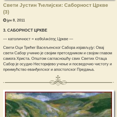
Свети Јустин Ћелијски: Саборност Цркве
(3)
јун 8, 2011
3. САБОРНОСТ ЦРКВЕ
— католичност = καθολικότης Цркве —
Свети Оци Трећег Васељенског Сабора изјављују: Овај
свети Сабор учинио је својим претседником и својом главом
самога Христа. Општом сагласношћу свих Светих Отаца
Сабор је осудио Несторијево учење и посведочио чистоту и
преимућство еванђелског и апостолског Предања.