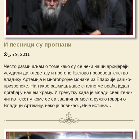
И песници су прогнани
јун 9, 2011
Често размишљам о томе како су се неки наши архијереји
усудили да клеветају и прогоне Његово преосвештенство
владику Артемија и многобројне монахе из Епархије рашко-
призренске. На такво размишљање стално ме враћа један
догађај у нашем храму. У тренутку када је млади свештеник
читао текст у коме се са званичног места ружно говори о
Владици Артемију, неко је повикао: „Није истина…!