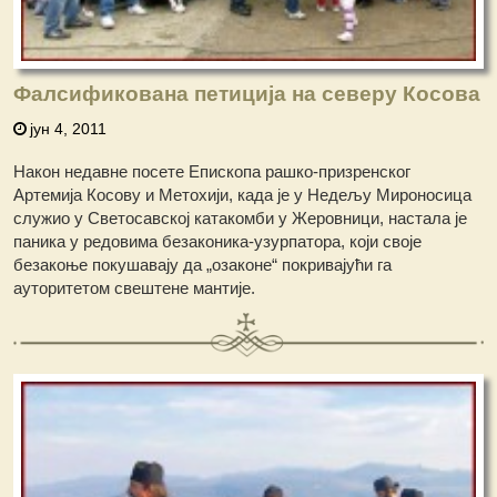
Фалсификована петиција на северу Косова
јун 4, 2011
Након недавне посете Епископа рашко-призренског
Артемија Косову и Метохији, када је у Недељу Мироносица
служио у Светосавској катакомби у Жеровници, настала је
паника у редовима безаконика-узурпатора, који своје
безакоње покушавају да „озаконе“ покривајући га
ауторитетом свештене мантије.