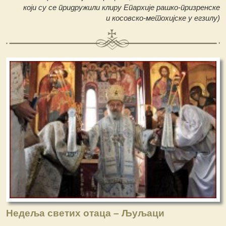
који су се придружили клиру Епархије рашко-призренске
и косовско-метохијске у егзилу)
Недеља светих отаца – Љуљаци