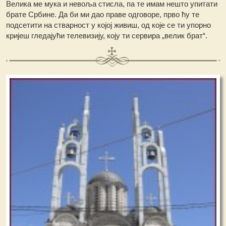
Велика ме мука и невоља стисла, па те имам нешто упитати
брате Србине. Да би ми дао праве одговоре, прво ћу те
подсетити на стварност у којој живиш, од које се ти упорно
кријеш гледајући телевизију, коју ти сервира „велик брат“.