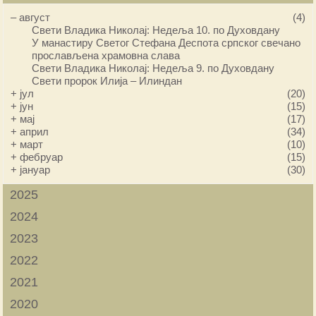
–
август
(4)
Свети Владика Николај: Недеља 10. по Духовдану
У манастиру Светог Стефана Деспота српског свечано
прослављена храмовна слава
Свети Владика Николај: Недеља 9. по Духовдану
Свети пророк Илија – Илиндан
+
јул
(20)
+
јун
(15)
+
мај
(17)
+
април
(34)
+
март
(10)
+
фебруар
(15)
+
јануар
(30)
2025
2024
2023
2022
2021
2020