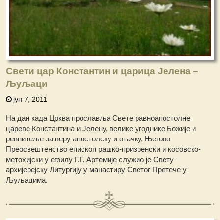
Свети цар Константин и царица Јелена –
Љуљаци
јун 7, 2011
На дан када Црква прославља Свете равноапостолне
цареве Константина и Јелену, велике угоднике Божије и
ревнитеље за веру апостолску и отачку, Његово
Преосвештенство епископ рашко-призренски и косовско-
метохијски у егзилу Г.Г. Артемије служио је Свету
архијерејску Литургију у мaнастиру Светог Претече у
Љуљацима.