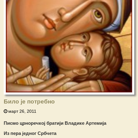
Било је потребно
март 26, 2011
Писмо црноречкој братији Владике Артемија
Из пера једног Србчета