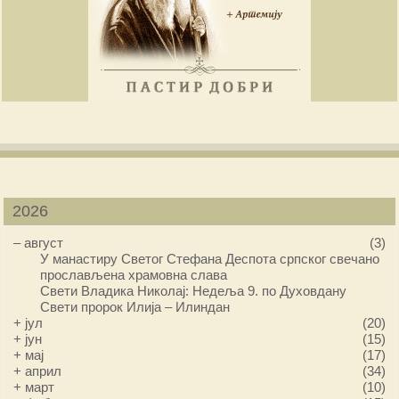
2026
–
август
(3)
У манастиру Светог Стефана Деспота српског свечано
прослављена храмовна слава
Свети Владика Николај: Недеља 9. по Духовдану
Свети пророк Илија – Илиндан
+
јул
(20)
+
јун
(15)
+
мај
(17)
+
април
(34)
+
март
(10)