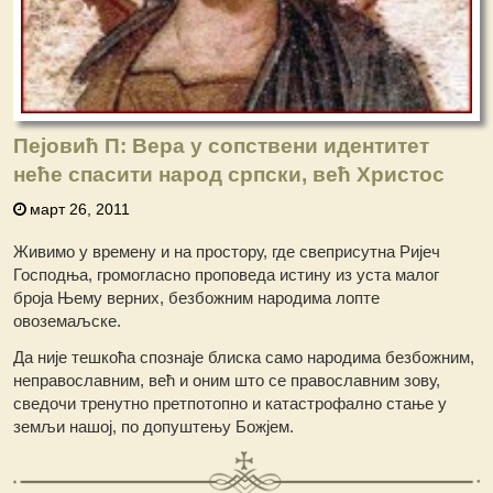
Пејовић П: Вера у сопствени идентитет
неће спасити народ српски, већ Христос
март 26, 2011
Живимо у времену и на простору, где свеприсутна Ријеч
Господња, громогласно проповеда истину из уста малог
броја Њему верних, безбожним народима лопте
овоземаљске.
Да није тешкоћа спознаје блиска само народима безбожним,
неправославним, већ и оним што се православним зову,
сведочи тренутно претпотопно и катастрофално стање у
земљи нашој, по допуштењу Божјем.