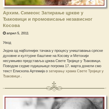
Архим. Симеон: Затирање цркве у
Ђаковици и промовисање независног
Косова
април 5, 2011
Увод
Једна од најболнијих тачака у процесу уништавања српске
духовне и културне баштине на Косову и Метохији
несумњиво представља црква Свете Тројице у Ђаковици.
Поводом седме годишњице погрома 17. марта донели смо
текст Епископа Артемија о
затирању храма Свете Тројице у
Ђаковици
.