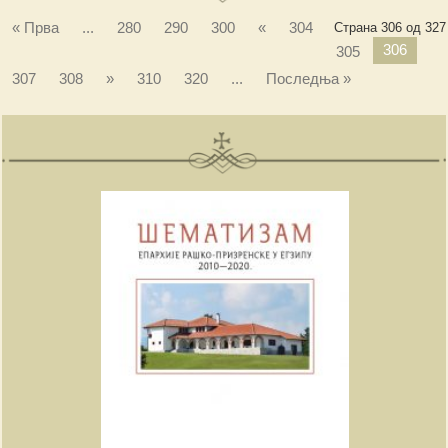
« Прва
...
280
290
300
«
304
Страна 306 од 327
306
305
307
308
»
310
320
...
Последња »