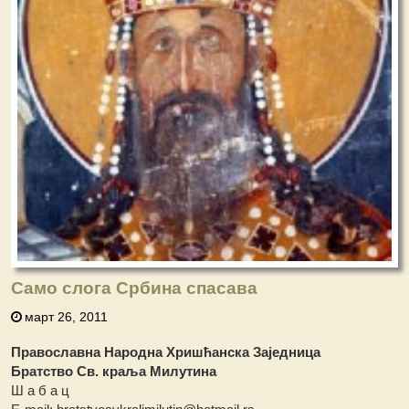
Само слога Србина спасава
март 26, 2011
Православна Народна Хришћанска Заједница
Братство Св. краља Милутина
Ш а б а ц