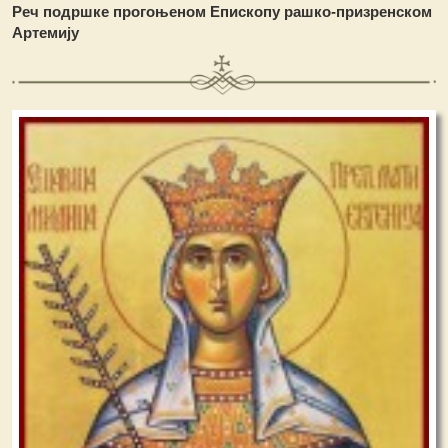
Реч подршке прогоњеном Епископу рашко-призренском
Артемију