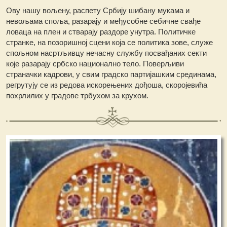
Ову нашу вољену, распету Србију шибану мукама и
невољама споља, разарају и међусобне себичне свађе
ловаца на плен и стварају раздоре унутра. Политичке
странке, на позоришној сцени која се политика зове, служе
спољном насртљивцу нечасну службу посвађаних секти
које разарају србско национално тело. Поверљиви
страначки кадрови, у свим градско партијашким срединама,
регрутују се из редова искорењених дођоша, скоројевића
похрлилих у градове трбухом за крухом.