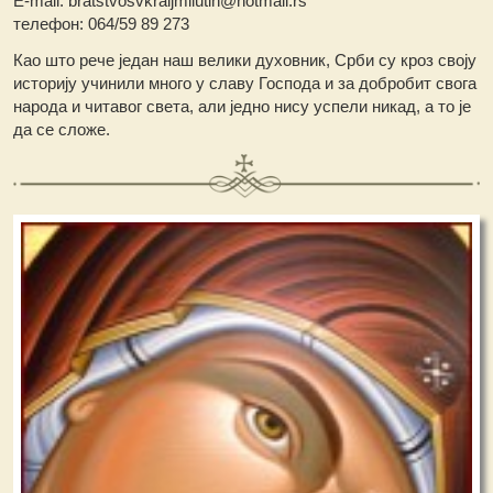
Е-mail: bratstvosvkraljmilutin@hotmail.rs
телефон: 064/59 89 273
Као што рече један наш велики духовник, Срби су кроз своју
историју учинили много у славу Господа и за добробит свога
народа и читавог света, али једно нису успели никад, а то је
да се сложе.