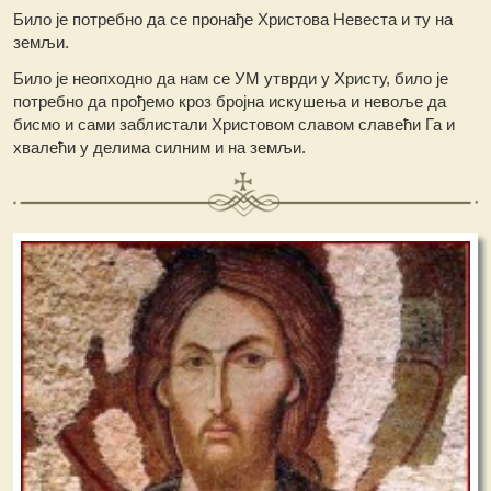
Било је потребно да се пронађе Христова Невеста и ту на
земљи.
Било је неопходно да нам се УМ утврди у Христу, било је
потребно да прођемо кроз бројна искушења и невоље да
бисмо и сами заблистали Христовом славом славећи Га и
хвалећи у делима силним и на земљи.