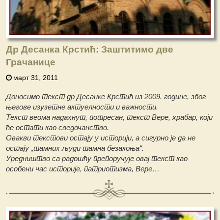
Др Десанка Крстић: Заштитимо две
Грачанице
март 31, 2011
Доносимо текст др Десанке Крстић из 2009. године, због
његове изузетне актуелности и важности.
Текст веома надахнут, потресан, текст Вере, храбар, који
ће остати као сведочанство.
Овакви текстови остају у историји, а сигурно је да не
остају „тамних људи тамна безакоња“.
Уредништво са радошћу препоручује овај текст као
особени час историје, патриотизма, Вере…