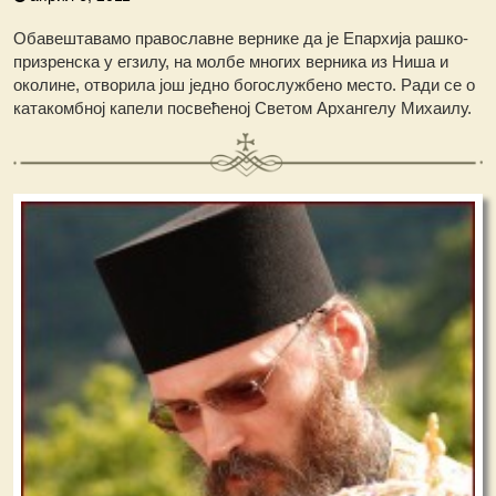
Обавештавамо православне вернике да је Епархија рашко-
призренска у егзилу, на молбе многих верника из Ниша и
околине, отворила још једно богослужбено место. Ради се о
катакомбној капели посвећеној Светом Архангелу Михаилу.