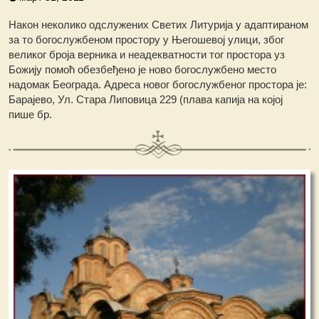
Након неколико одслужених Светих Литурија у адаптираном
за то богослужбеном простору у Његошевој улици, због
великог броја верника и неадекватности тог простора уз
Божију помоћ обезбеђено је ново богослужбено место
надомак Београда. Адреса новог богослужбеног простора је:
Барајево, Ул. Стара Липовица 229 (плава капија на којој
пише бр.