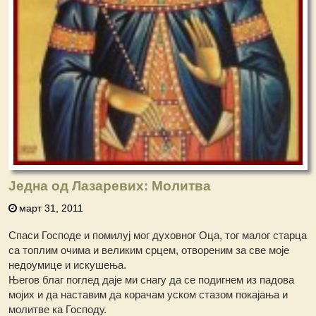
Једна од Лазаревих: Молитва
март 31, 2011
Спаси Господе и помилуј мог духовног Оца, тог малог старца
са топлим очима и великим срцем, отвореним за све моје
недоумице и искушења.
Његов благ поглед даје ми снагу да се подигнем из падова
мојих и да наставим да корачам уском стазом покајања и
молитве ка Господу.