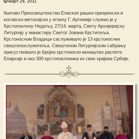
март 29, 2011
Његово Преосвештенство Епископ рашко-призренски и
косовско-метохијски у егзилу Г. Артемије служио је у
Крстопоклону Недељу, 27/14. марта, Свету Архијерејску
Литургију у манастиру Светог Јована Крститеља.
Крстоносном Владици саслуживало је 13 крстоносних
свештенослужитеља. Свештеном Литургијском сабрању
присуствовало је бројно крстоносно монаштво распете
Епархије и око 300 крстопоклоника из свих крајева Србије.