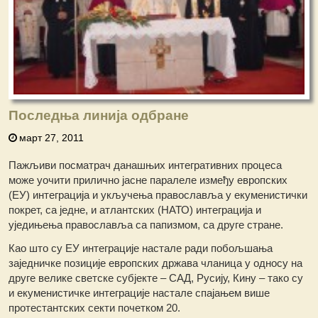
Последња линија одбране
март 27, 2011
Пажљиви посматрач данашњих интегративних процеса
може уочити прилично јасне паралеле између европских
(ЕУ) интеграција и укључења православља у екуменистички
покрет, са једне, и атлантских (НАТО) интеграција и
уједињења православља са папизмом, са друге стране.
Као што су ЕУ интеграције настале ради побољшања
заједничке позиције европских држава чланица у односу на
друге велике светске субјекте – САД, Русију, Кину – тако су
и екуменистичке интеграције настале спајањем више
протестантских секти почетком 20.