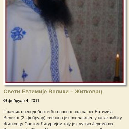
Свети Евтимије Велики – Житковац
фебруар 4, 2011
Празник преподобног и богоносног оца нашег Евтимија
Великог (2. фебруар) свечано је прослављен у катакомби у
Житковцу Светом Литургијом коју је служио Јеромонах