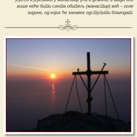
више неће бити света обитељ (манастир) већ – голе
зидине, од којих ће занавек одступити благодат.