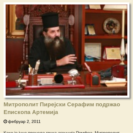
Митрополит Пирејски Серафим подржао
Епископа Артемија
фебруар 2, 2011
Како је јуче пренела грчка агенција Ромфеа, Митрополит