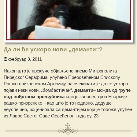
Да ли ће ускоро нови „деманти“?
фебруар 3, 2011
Након што је прекјуче објављено писмо Митрополита
Пирејског Серафима, упућено Преосвећеном Епископу
Рашко-призренском Артемију, за очекивати је да се ускоро
појави неки нови, „бомбастичан“,
деманти
– можда од
групе
под
вођством прељубника
који је запосео трон Епархије
рашко-призренске – као што је то недавно, додуше
неуспешно, исценирала са демантијем који је тобоже упућен
из Лавре Светог Саве Освећеног; тада су, 23.