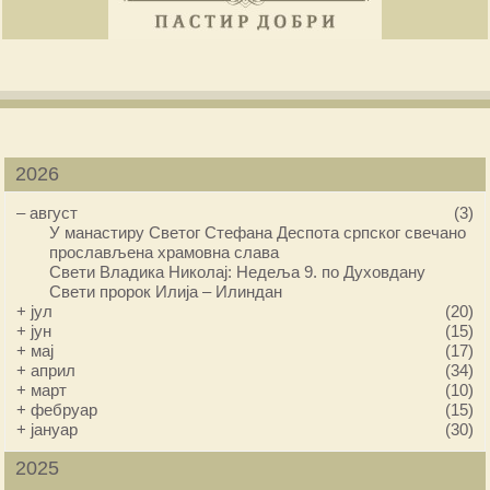
2026
–
август
(3)
У манастиру Светог Стефана Деспота српског свечано
прослављена храмовна слава
Свети Владика Николај: Недеља 9. по Духовдану
Свети пророк Илија – Илиндан
+
јул
(20)
+
јун
(15)
+
мај
(17)
+
април
(34)
+
март
(10)
+
фебруар
(15)
+
јануар
(30)
2025