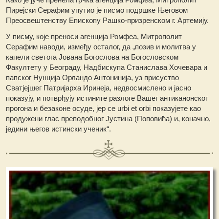
Пирејски Серафим упутио је писмо подршке Његовом
Преосвештенству Епископу Рашко-призренском г. Артемију.
У писму, које преноси агенцијa Ромфеа, Митрополит
Серафим наводи, између осталог, да „позив и молитва у
капели светога Јована Богослова на Богословском
Факултету у Београду, Надбискупа Станислава Хочевара и
папског Нунција Орландо Антонинија, уз присуство
Сватјејшег Патријарха Иринеја, недвосмислено и јасно
показују, и потврђују истините разлоге Вашег антиканонског
прогона и безаконе осуде, јер се urbi et orbi показујете као
продужени глас преподобног Јустина (Поповића) и, коначно,
једини његов истински ученик“.