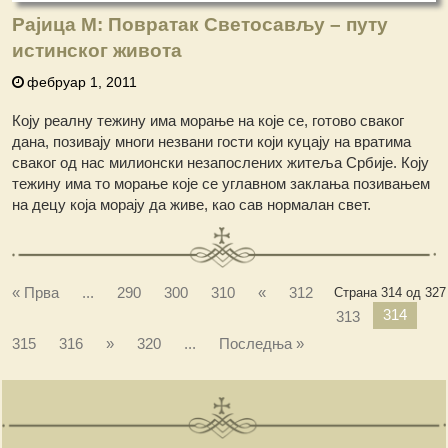
Рајица М: Повратак Светосављу – путу
истинског живота
фебруар 1, 2011
Коју реалну тежину има морање на које се, готово сваког
дана, позивају многи незвани гости који куцају на вратима
сваког од нас милионски незапослених житеља Србије. Коју
тежину има то морање које се углавном заклања позивањем
на децу која морају да живе, као сав нормалан свет.
« Прва
...
290
300
310
«
312
Страна 314 од 327
314
313
315
316
»
320
...
Последња »