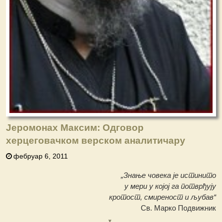
Јеромонах Максим: Одговор
херцеговачком верском аналитичару
фебруар 6, 2011
„Знање човека је истинито
у мери у којој га потврђују
кротост, смиреност и љубав“
Св. Марко Подвижник