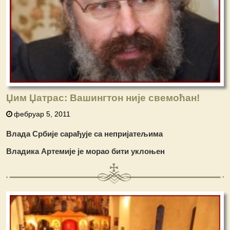
Џим Џатрас: Вашингтон није свемоћан!
фебруар 5, 2011
Влада Србије сарађује са непријатељима
Владика Артемије је морао бити уклоњен