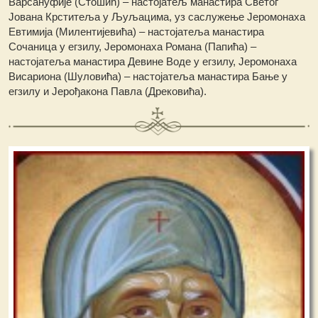
Варсануфије (Стошић) – настојатељ манастира Светог
Јована Крститеља у Љуљацима, уз саслужење Јеромонаха
Евтимија (Милентијевића) – настојатеља манастира
Сочаница у егзилу, Јеромонаха Романа (Папића) –
настојатеља манастира Девине Воде у егзилу, Јеромонаха
Висариона (Шуловића) – настојатеља манастира Бање у
егзилу и Јерођакона Павла (Дрековића).