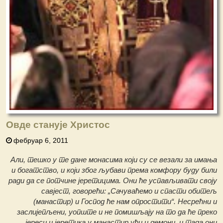
Овде станује Христос
фебруар 6, 2011
Али, тешко у те дане монасима који су се везали за имања
и богатство, и који због љубави према комфору буду били
ради да се потчине јеретицима. Они ће успављивати своју
савјест, говорећи: „Сачуваћемо и спасти обитељ
(манастир) и Господ ће нам опростити“. Несрећни и
заслијепљени, уопште и не помишљају на то да ће преко
јереси и јеретика у манастир ући и демони, и тада они