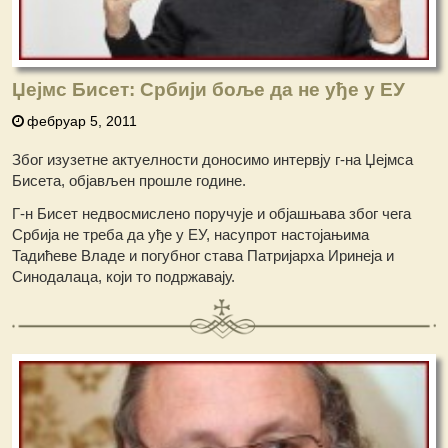
Џејмс Бисет: Србији боље да не уђе у ЕУ
фебруар 5, 2011
Због изузетне актуелности доносимо интервју г-на Џејмса
Бисета, објављен прошле године.
Г-н Бисет недвосмислено поручује и објашњава због чега
Србија не треба да уђе у ЕУ, насупрот настојањима
Тадићеве Владе и погубног става Патријарха Иринеја и
Синодалаца, који то подржавају.