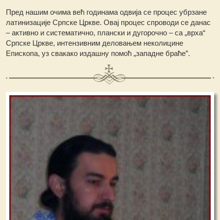
Пред нашим очима већ годинама одвија се процес убрзане
латинизације Српске Цркве. Овај процес спроводи се данас
– активно и систематично, плански и дугорочно – са „врха“
Српске Цркве, интензивним деловањем неколицине
Епископа, уз свакако издашну помоћ „западне браће”.