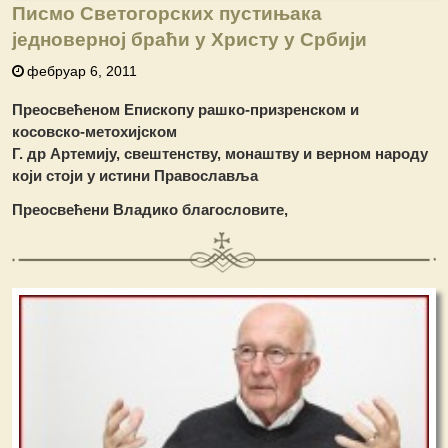
Писмо Светогорских пустињака
једноверној браћи у Xристу у Србији
фебруар 6, 2011
Преосвећеном Епископу рашко-призренском и
косовско-метохијском
Г. др Артемију, свештенству, монаштву и верном народу
који стоји у истини Πравославља
Преосвећени Владико благословите,