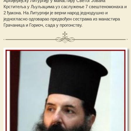
Архијерејску Литургију у манастиру Светог Јована
Крститеља у Љуљацима уз саслужење 7 свештеномонаха и
2 ђакона. На Литургији је верни народ једнодушно и
једногласно одговарао предвођен сестрама из манастира
Грачаница и Гориоч, сада у прогонству.