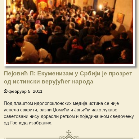
Пејовић П: Екуменизам у Србији је прозрет
од истински верујућег народа
фебруар 5, 2011
Под плаштом идолопоклонских медија истина се није
успела сакрити, разни Џомићи и Јањићи иако лукаво
саветовани нису дорасли ретком и појединачном сведочењу
од Господа изабраних.