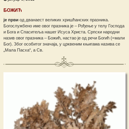
БОЖИЋ
је први
од дванаест великих хришћанских празника.
Богослужбено име овог празника је – Рођење у телу Господа
и Бога и Спаситеља нашег Исуса Христа. Српски народни
назив овог празника – Божић, настао је од речи Богић (=мали
Бог). Због особитог значаја, у црквеним књигама назива се
„Мала Пасха“, а Св.