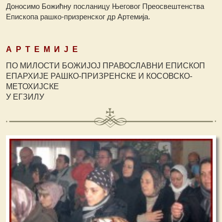
Доносимо Божићну посланицу Његовог Преосвештенства
Епископа рашко-призренског др Артемија.
А Р Т Е М И Ј Е
ПО МИЛОСТИ БОЖИЈОЈ ПРАВОСЛАВНИ ЕПИСКОП
ЕПАРХИЈЕ РАШКО-ПРИЗРЕНСКЕ И КОСОВСКО-
МЕТОХИЈСКЕ
У ЕГЗИЛУ