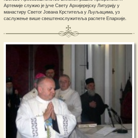
Артемије служио је јуче Свету Архијерејску Литурију у
манастиру Светог Јована Крститеља у Љуљацима, уз
саслужење више свештенослужитеља распете Епархије.