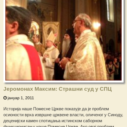
Јеромонах Максим: Страшни суд у СПЦ
јануар 1, 2011
Истoрија наше Помесне Цркве показује да је проблем
осионости врха извршне црквене власти, оличеног у Синоду,
деценијски камен спотицања истинском саборном
функционисању наше Помесне Цркве. Ако овај проблем