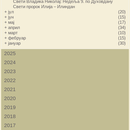
Свети Владика Николај: Недеља 9. по Духовдану
Свети пророк Илија – Илиндан
+
јул
(20)
+
јун
(15)
+
мај
(17)
+
април
(34)
+
март
(10)
+
фебруар
(15)
+
јануар
(30)
2025
2024
2023
2022
2021
2020
2019
2018
2017