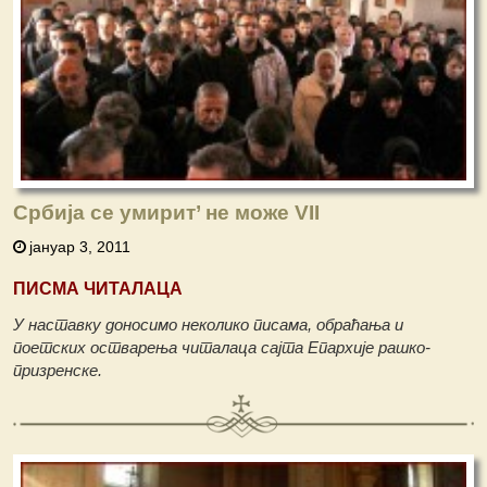
Србија се умирит’ не може VII
јануар 3, 2011
ПИСМА ЧИТАЛАЦА
У наставку доносимо неколико писама, обраћања и
поетских остварења читалаца сајта Епархије рашко-
призренске.