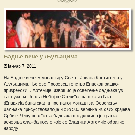
Бадње вече у Љуљацима
јануар 7, 2011
На Бадње вече, у манастиру Светог Јована Крститеља у
Љуљацима, Његово Преосвештенство Епископ рашко-
призренски Г. Артемије, извршио је освећење бадњака уз
саслужењe Јереја Небојше Стевића, пароха из Гаја
(Епархија банатска), и прогнаног монаштва. Освећењу
бадњака присуствовало је и око 500 верника из свих крајева
Србије. Чину освећења бадњака предходила је кратка
вечерња служба после које се Владика Артемије обратио
народу: