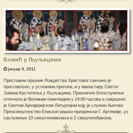
Божић у Љуљацима
јануар 8, 2011
Преславни празник Рождества Христовог свечано је
прослављен, у условима прогона, и у манастиру Светог
Јована Крститеља у Љуљацима. Празнично богослужење
отпочело је Великим повечерјем у 24:00 часова а завршено
је Светом Архијерејском Литургијом коју је служио Његово
Преосвештенство Епископ рашко-призренски Г. Артемије, уз
саслужење 10 свештеномонаха и 2 свештенођакона.