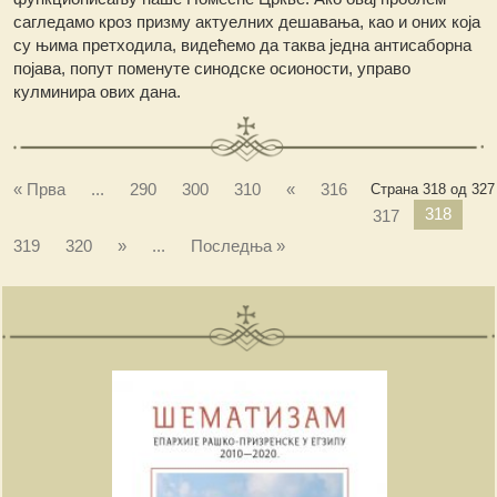
сагледамо кроз призму актуелних дешавања, као и оних која
су њима претходила, видећемо да таква једна антисаборна
појава, попут поменуте синодске осионости, управо
кулминира ових дана.
« Прва
...
290
300
310
«
316
Страна 318 од 327
318
317
319
320
»
...
Последња »