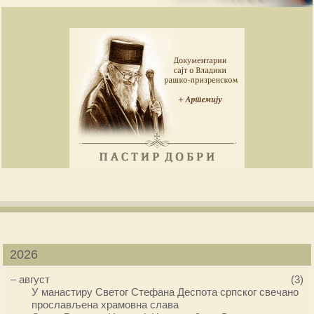
2026
–
август
(3)
У манастиру Светог Стефана Деспота српског свечано
прослављена храмовна слава