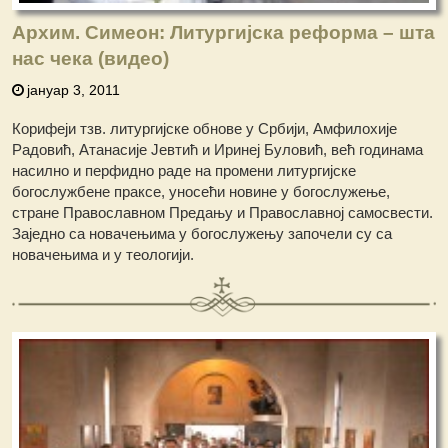
Архим. Симеон: Литургијска реформа – шта
нас чека (видео)
јануар 3, 2011
Корифеји тзв. литургијске обнове у Србији, Амфилохије
Радовић, Атанасије Јевтић и Иринеј Буловић, већ годинама
насилно и перфидно раде на промени литургијске
богослужбене праксе, уносећи новине у богослужење,
стране Православном Предању и Православној самосвести.
Заједно са новачењима у богослужењу започели су са
новачењима и у теологији.