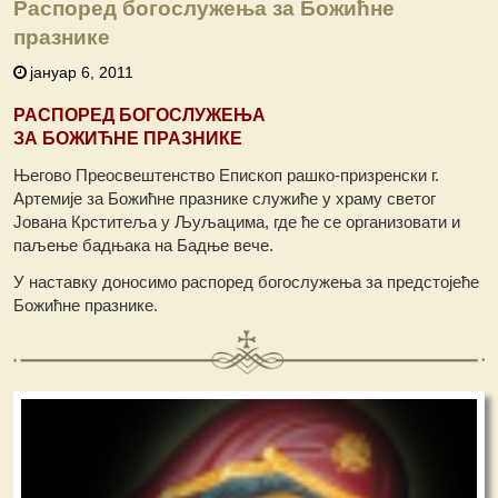
Распоред богослужења за Божићне
празнике
јануар 6, 2011
РАСПОРЕД БОГОСЛУЖЕЊА
ЗА БОЖИЋНЕ ПРАЗНИКЕ
Његово Преосвештенство Епископ рашко-призренски г.
Артемије за Божићне празнике служиће у храму светог
Јована Крститеља у Љуљацима, где ће се организовати и
паљење бадњака на Бадње вече.
У наставку доносимо распоред богослужења за предстојеће
Божићне празнике.