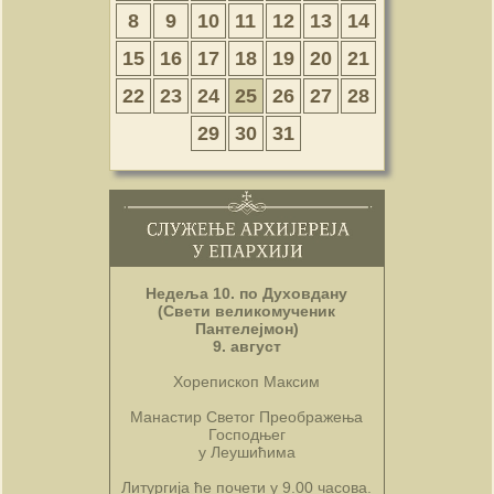
8
9
10
11
12
13
14
15
16
17
18
19
20
21
22
23
24
25
26
27
28
29
30
31
Недеља 10. по Духовдану
(Свети великомученик
Пантелејмон)
9. август
Хорепископ Максим
Манастир Светог Преображења
Господњег
у Леушићима
Литургија ће почети у 9.00 часова.