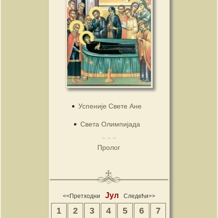
Успеније Свете Ане
Света Олимпијада
Пролог
Јул
<<Претходни
Следећи>>
1
2
3
4
5
6
7