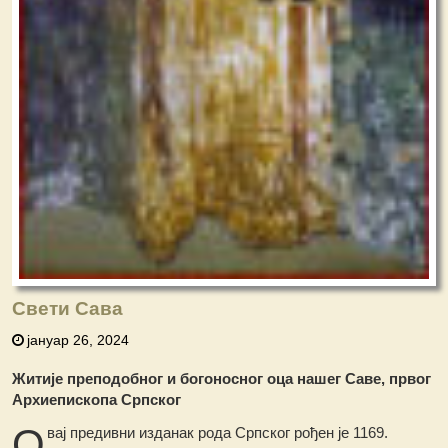
Свети Сава
јануар 26, 2024
Житије преподобног и богоносног оца нашег Саве, првог
Архиепископа Српског
О
вај предивни изданак рода Српског рођен је 1169.