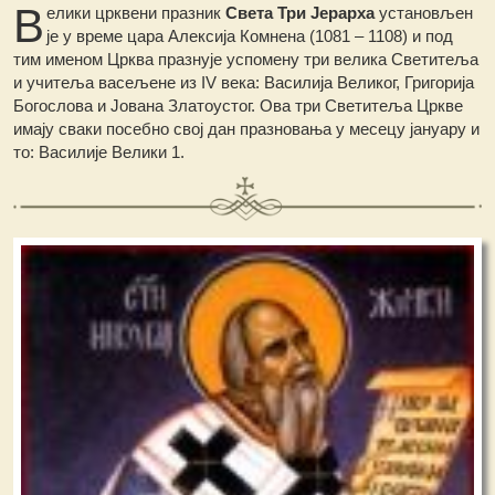
В
елики црквени празник
Света Три Јерарха
установљен
је у време цара Алексија Комнена (1081 – 1108) и под
тим именом Црква празнује успомену три велика Светитеља
и учитеља васељене из IV века: Василија Великог, Григорија
Богослова и Јована Златоустог. Ова три Светитеља Цркве
имају сваки посебно свој дан празновања у месецу јануару и
то: Василије Велики 1.