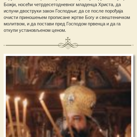
Божји, носећи четрдесетодневног младенца Христа, да
испуни двоструки закон Господњи: да се после порођаја
очисти приношењем прописане жртве Богу и свештеничком
молитвом, и да постави пред Господом првенца и да га
откупи установљеном ценом.