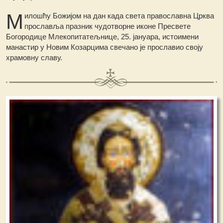
М
илошћу Божијом на дан када света православна Црква
прославља празник чудотворне иконе Пресвете
Богородице Млекопитатељнице, 25. јануара, истоимени
манастир у Новим Козарцима свечано је прославио своју
храмовну славу.