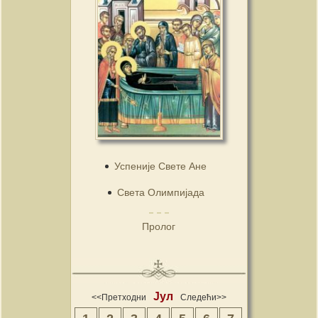
Успеније Свете Ане
Света Олимпијада
Пролог
Јул
<<Претходни
Следећи>>