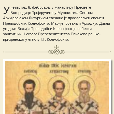
У
четвртак, 8. фебруара, у манастиру Пресвете
Богородице Тројеручице у Мушветама Светом
Архијерејском Литургијом свечано је прослављен спомен
Преподобних Ксенофонта, Марије, Јована и Аркадија. Дивни
угодник Божији Преподобни Ксенофонт је небески
заштитник Његовог Преосвештенства Епископа рашко-
призренског у егзилу Г.Г. Ксенофонта.