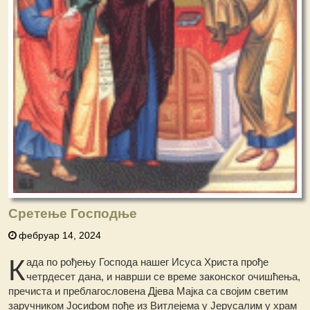
Сретење Господње
фебруар 14, 2024
К
ада пo рођењу Господа нашег Исуса Христа прође
четрдесет дана, и наврши се време законског очишћења,
пречиста и преблагословена Дјева Мајка са својим светим
заручником Јосифом пође из Витлејема у Јерусалим у храм