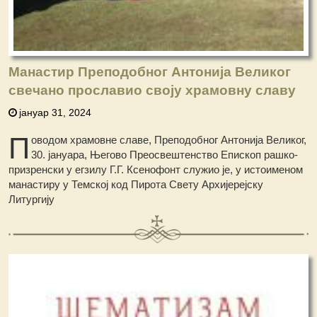
Манастир Преподобног Антонија Великог
свечано прославио своју храмовну славу
јануар 31, 2024
П
оводом храмовне славе, Преподобног Антонија Великог,
30. јануара, Његово Преосвештенство Епископ рашко-
призренски у егзилу Г.Г. Ксенофонт служио је, у истоименом
манастиру у Темској код Пирота Свету Архијерејску
Литургију