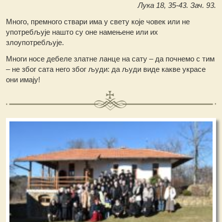
Лука 18, 35-43. Зач. 93.
Много, премного ствари има у свету које човек или не
употребљује нашто су оне намењене или их
злоупотребљује.
Многи носе дебеле златне ланце на сату – да почнемо с тим
– не због сата него због људи: да људи виде какве украсе
они имају!