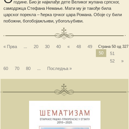
године. Био је најмлађе дете Великог жупана српског,
самодржца Стефана Немање. Мати му је такође била
царског порекла – ћерка грчког цара Романа. Обоје су били
побожни, богобојажљиви, убогољубиви.
« Прва
...
20
30
40
«
48
49
Страна 50 од 327
50
51
52
»
60
70
80
...
Последња »