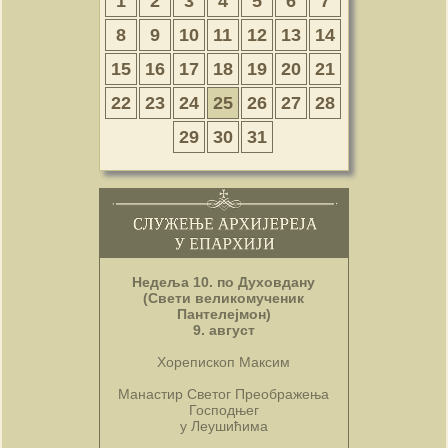
1
2
3
4
5
6
7
8
9
10
11
12
13
14
15
16
17
18
19
20
21
22
23
24
25
26
27
28
29
30
31
Недеља 10. по Духовдану
(Свети великомученик
Пантелејмон)
9. август
Хорепископ Максим
Манастир Светог Преображења
Господњег
у Леушићима