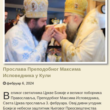
Прослава Преподобног Максима
Исповедника у Кули
фебруар 6, 2024
В
еликог светилника Цркве Божије и великог поборника
Православља, Преподобног Максима Исповедника,
Света Црква прославља 3. фебруара. Овај дивни угодник
Божји је небески заштитник Његовог Преосвештенства