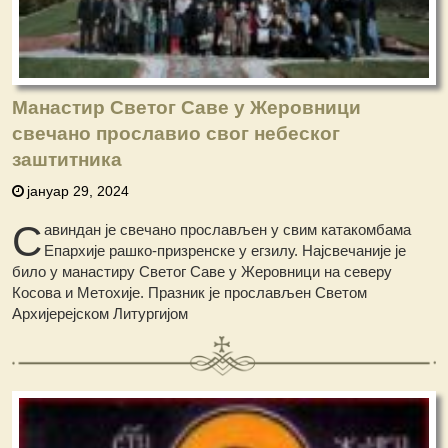
Манастир Светог Саве у Жеровници
свечано прославио свог небеског
заштитника
јануар 29, 2024
С
авиндан је свечано прослављен у свим катакомбама
Епархије рашко-призренске у егзилу. Најсвечаније је
било у манастиру Светог Саве у Жеровници на северу
Косова и Метохије. Празник је прослављен Светом
Архијерејском Литургијом