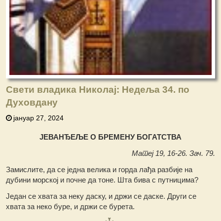
Свети владика Николај: Недеља 34. по
Духовдану
јануар 27, 2024
ЈЕВАНЂЕЉЕ О БРЕМЕНУ БОГАТСТВА
Матеј 19, 16-26. Зач. 79.
Замислите, да се једна велика и горда лађа разбије на
дубини морској и почне да тоне. Шта бива с путницима?
Један се хвата за неку даску, и држи се даске. Други се
хвата за неко буре, и држи се бурета.