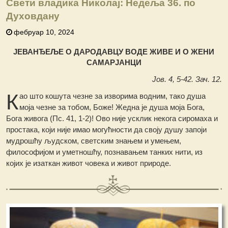
Свети владика Николај: Недеља 36. по
Духовдану
фебруар 10, 2024
ЈЕВАНЂЕЉЕ О ДАРОДАВЦУ ВОДЕ ЖИВЕ И О ЖЕНИ
САМАРЈАНЦИ
Јов. 4, 5-42. Зач. 12.
К
ао што кошута чезне за изворима водним, тако душа
моја чезне за тобом, Боже! Жедна је душа моја Бога,
Бога живога (Пс. 41, 1-2)! Ово није усклик некога сиромаха и
простака, који није имао могућности да своју душу запоји
мудрошћу људском, светским знањем и умењем,
философијом и уметношћу, познавањем танких нити, из
којих је изаткан живот човека и живот природе.