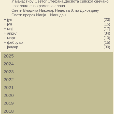
У манастиру Светог Стефана Деспота српског свечано
прослављена храмовна слава
Свети Владика Николај: Недеља 9. по Духовдану
Свети пророк Илија – Илиндан
+
јул
(20)
+
јун
(15)
+
мај
(17)
+
април
(34)
+
март
(10)
+
фебруар
(15)
+
јануар
(30)
2025
2024
2023
2022
2021
2020
2019
2018