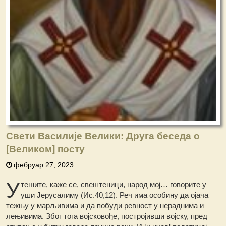
Свети Василије Велики: Друга беседа о
[Великом] посту
фебруар 27, 2023
У
тешите, каже се, свештеници, народ мој… говорите у
уши Јерусалиму (Ис.40,12). Реч има особину да ојача
тежњу у марљивима и да побуди ревност у нераднима и
лењивима. Због тога војсковође, постројивши војску, пред