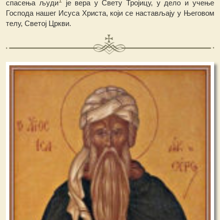
1
спасења људи
је вера у Свету Тројицу, у дело и учење
Господа нашег Исуса Христа, који се настављају у Његовом
телу, Светој
Ц
ркви.