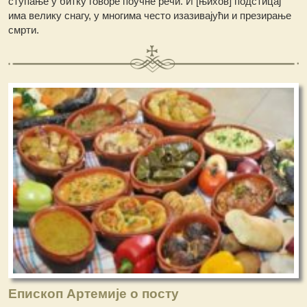
ступање у битку говоре поучне речи. И [њихов] подстицај
има велику снагу, у многима често изазивајући и презирање
смрти.
Епископ Артемије о посту