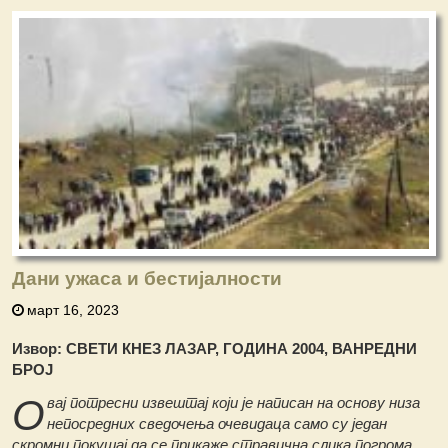
Дани ужаса и бестијалности
март 16, 2023
Извор: СВЕТИ КНЕЗ ЛАЗАР, ГОДИНА 2004, ВАНРЕДНИ
БРОЈ
О
вај потресни извештај који је написан на основу низа
непосредних сведочења очевидаца само су један
скромни покушај да се прикаже стравична слика погрома