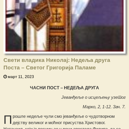
Свети владика Николај: Недеља друга
Поста – Светог Григорија Паламе
март 11, 2023
ЧАСНИ ПОСТ – НЕДЕЉА ДРУГА
Јеванђеље о исцељењу узетог
Марко, 2, 1-12. Зач. 7.
П
рошле недеље чули смо јеванђеље о чудотворном
дејству великог и моћног присуства Христовог.
Натанаил, који је посумњао у речи апостола Филипа, да се