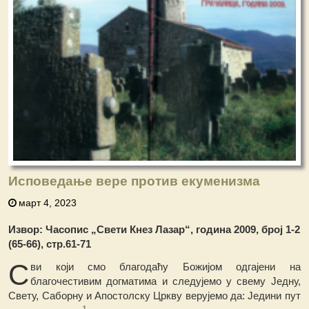
Исповедање вере против екуменизма
март 4, 2023
Извор: Часопис „Свети Кнез Лазар“, година 2009, број 1-2
(65-66), стр.61-71
С
ви који смо благодаћу Божијом одгајени на
благочестивим догматима и следујемо у свему Једну,
Свету, Саборну и Апостолску Цркву верујемо
д
а:
Ј
едини пут