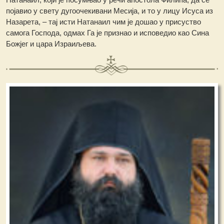
појавио у свету дугоочекивани Месија, и то у лицу Исуса из
Назарета, – тај исти Натанаил чим је дошао у присуство
самога Господа, одмах Га је признао и исповедио као Сина
Божјег и цара Израиљева.