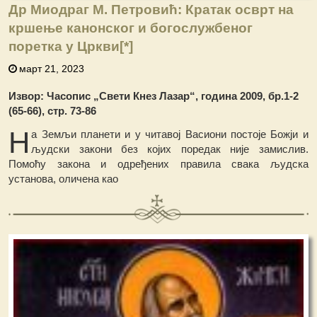
Др Миодраг М. Петровић: Кратак осврт на
кршење канонског и богослужбеног
поретка у Цркви
[*]
март 21, 2023
Извор: Часопис „Свети Кнез Лазар“, година 2009, бр.1-2
(65-66), стр. 73-86
Н
а Земљи пла
н
ети и у читавој Васиони постоје Божји и
људски закони без којих поредак није замислив.
Помоћу закона и одређе
н
их правила свака људска
установа, оличена као