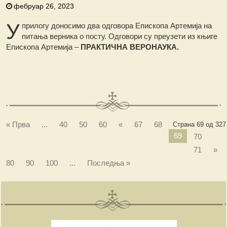
фебруар 26, 2023
У
прилогу доносимо два одговора Епископа Артемија на
питања верника о посту. Одговори су преузети из књиге
Епископа Артемија –
ПРАКТИЧНА ВЕРОНАУКА.
« Прва
...
40
50
60
«
67
68
Страна 69 од 327
69
70
71
»
80
90
100
...
Последња »