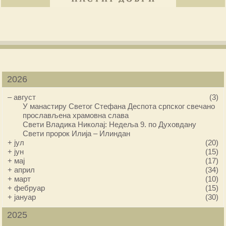
2026
–
август
(3)
У манастиру Светог Стефана Деспота српског свечано
прослављена храмовна слава
Свети Владика Николај: Недеља 9. по Духовдану
Свети пророк Илија – Илиндан
+
јул
(20)
+
јун
(15)
+
мај
(17)
+
април
(34)
+
март
(10)
+
фебруар
(15)
+
јануар
(30)
2025