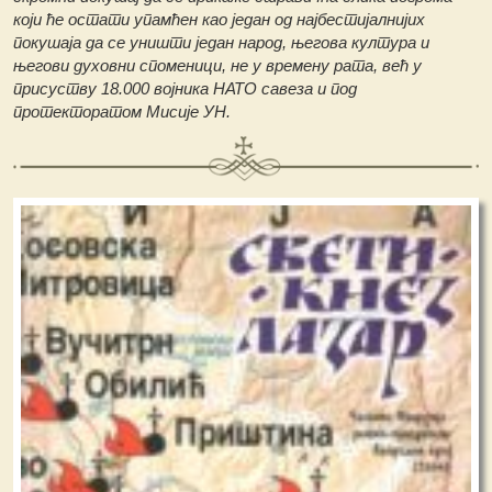
који ће остати упамћен као један од најбестијалнијих
покушаја да се уништи један народ, његова култура и
његови духовни споменици, не у времену рата, већ у
присуству 18.000 војника НАТО савеза и под
протекторатом Мисије УН.