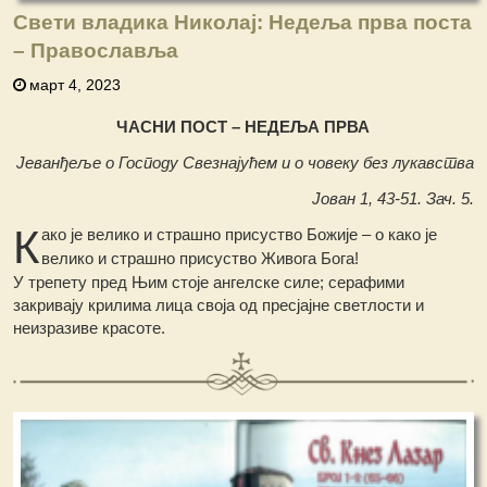
Свети владика Николај: Недеља прва поста
– Православља
март 4, 2023
ЧАСНИ ПОСТ – НЕДЕЉА ПРВА
Јеванђеље о Господу Свезнајућем и о човеку без лукавства
Јован 1, 43-51. Зач. 5.
К
ако је велико и страшно присуство Божије – о како је
велико и страшно присуство Живога Бога!
У трепету пред Њим стоје ангелске силе; серафими
закривају крилима лица своја од пресјајне светлости и
неизразиве красоте.