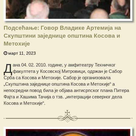
Подсећање: Говор Владике Артемија на
Скупштини заједнице општина Косова и
Метохије
март 11, 2023
Д
ана 04. 02. 2010. године, у амфитеатру Техничког
факултета у Косовској Митровици, одржан је Сабор
Срба са Косова и Метохије. Сабор је организовала
„Скупштина заједнице општина Косова и Метохије“ а
непосредни повод била је објава антисрпског плана Питера
Фајта и Хашима Тачија о тзв. „интеграцији северног дела
Косова и Метохије“.