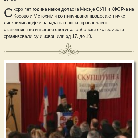
С
коро пет година након доласка Мисије ОУН и КФОР-а на
Косово и Метохију и континуираног процеса етничке
дискриминације и напада на српско православно
становништво и његове светиње, албански екстремисти
организовали су и извршили од 17. до 19.