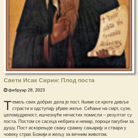
Свети Исак Сирин: Плод поста
фебруар 28, 2023
Т
емељ свих добрих дела је пост. Њиме се кроте дивље
страсти и одступају рђаве жеље. Сећање на смрт, сузе,
целомудреност, ишчезнуће нечистих помисли – резултат су
поста. Постом се сасеца небрига и немар, пороци пагубни за
душу. Пост искорењује сваку срамну сањарију и ствара у
човеку страх Божији и жељу за вечним животом.