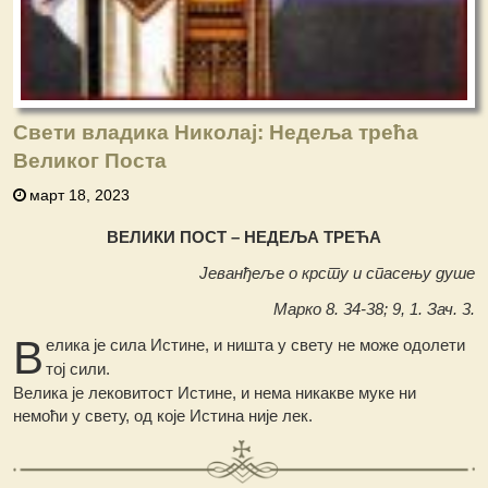
Свети владика Николај: Недеља трећа
Великог Поста
март 18, 2023
ВЕЛИКИ ПОСТ – НЕДЕЉА ТРЕЋА
Јеванђеље о крсту и спасењу душе
Марко 8. 34-38; 9, 1. Зач. 3.
В
елика је сила Истине, и ништа у свету не може одолети
тој сили.
Велика је лековитост Истине, и нема никакве муке ни
немоћи у свету, од које Истина није лек.