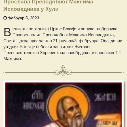
Прослава Преподобног Максима
Исповедника у Кули
фебруар 5, 2023
В
еликог светилника Цркве Божије и великог поборника
Православља, Преподобног Максима Исповедника,
Света Црква прославља 21 јануара/3. фебруара. Овај дивни
угодник Божји је небески заштитник Његовог
Преосвештенства Хорепископа новобрдског и панонског Г.Г.
Максима.