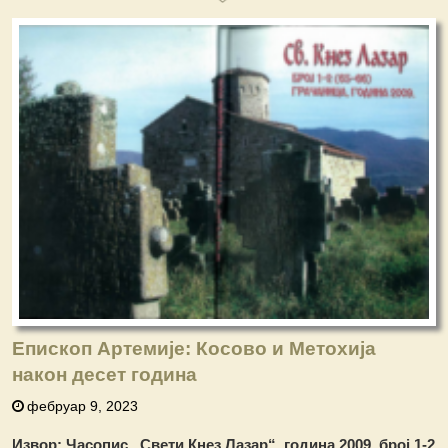
Епископ Артемије: Косово и Метохија
након десет година
фебруар 9, 2023
Извор: Часопис „Свети Кнез Лазар“, година 2009, број 1-2