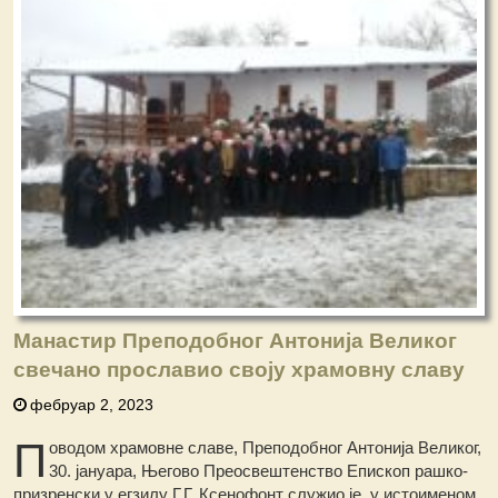
Манастир Преподобног Антонија Великог
свечано прославио своју храмовну славу
фебруар 2, 2023
П
оводом храмовне славе, Преподобног Антонија Великог,
30. јануара, Његово Преосвештенство Епископ рашко-
призренски у егзилу Г.Г. Ксенофонт служио је, у истоименом