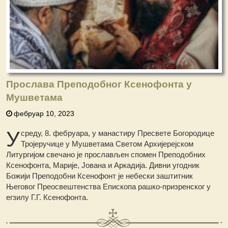
Прослава Преподобног Ксенофонта у
Мушветама
фебруар 10, 2023
У
среду, 8. фебруара, у манастиру Пресвете Богородице
Тројеручице у Мушветама Светом Архијерејском
Литургијом свечано је прослављен спомен Преподобних
Ксенофонта, Марије, Јована и Аркадија. Дивни угодник
Божији Преподобни Ксенофонт је небески заштитник
Његовог Преосвештенства Епископа рашко-призренског у
егзилу Г.Г. Ксенофонта.