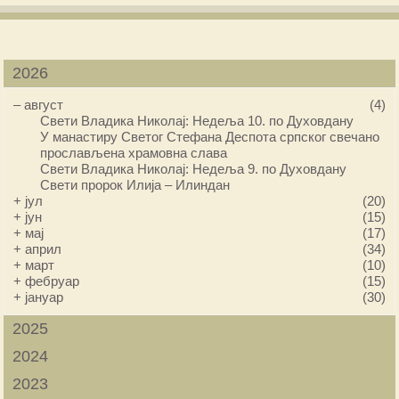
2026
–
август
(4)
Свети Владика Николај: Недеља 10. по Духовдану
У манастиру Светог Стефана Деспота српског свечано
прослављена храмовна слава
Свети Владика Николај: Недеља 9. по Духовдану
Свети пророк Илија – Илиндан
+
јул
(20)
+
јун
(15)
+
мај
(17)
+
април
(34)
+
март
(10)
+
фебруар
(15)
+
јануар
(30)
2025
2024
2023