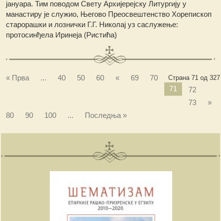
јануара. Тим поводом Свету Архијерејску Литургију у
манастиру је служио, Његово Преосвештенство Хорепископ
старорашки и лознички Г.Г. Николај уз саслужење:
протосинђела Иринеја (Ристића)
« Прва
...
40
50
60
«
69
70
Страна 71 од 327
71
72
73
»
80
90
100
...
Последња »