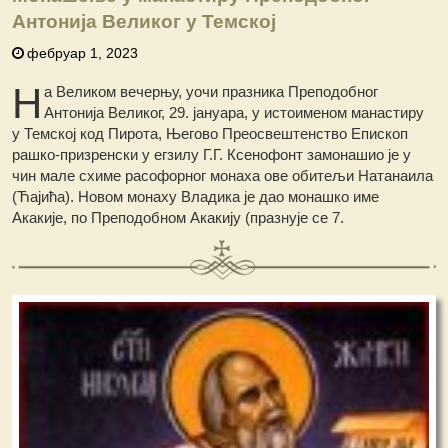
Антонија Великог у Темској
фебруар 1, 2023
Н
а Великом вечерњу, уочи празника Преподобног
Антонија Великог, 29. јануара, у истоименом манастиру
у Темској код Пирота, Његово Преосвештенство Епископ
рашко-призренски у егзилу Г.Г. Ксенофонт замонашио је у
чин мале схиме расофорног монаха ове обитељи Натанаила
(Ћајића). Новом монаху Владика је дао монашко име
Акакије, по Преподобном Акакију (празнује се 7.