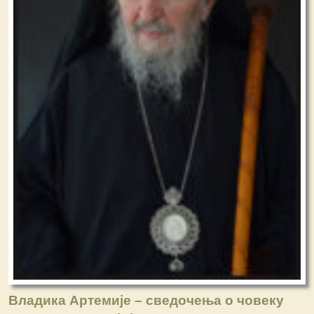
Владика Артемије – сведочења о човеку