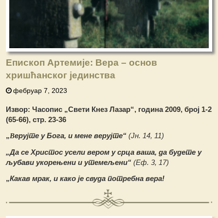
Епископ Артемије: Вера – основ
хришћанског јединства
фебруар 7, 2023
Извор: Часопис „Свети Кнез Лазар“, година 2009, број 1-2
(65-66), стр. 23-36
„
ерујте у Бога, и мене верујте“
(Јн. 14, 11)
В
„Да се Христос усели вером у срца ваша, да будете
у
љубави укорењени и утемељени“
(Еф. 3, 17)
„
Какав мрак, и како је свуда потребна вера!