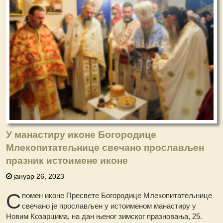
У манастиру иконе Богородице
Млекопитатељнице свечано прослављен
празник истоимене иконе
јануар 26, 2023
С
помен иконе Пресвете Богородице Млекопитатељнице
свечано је прослављен у истоименом манастиру у
Новим Козарцима, на дан њеног зимског празновања, 25.