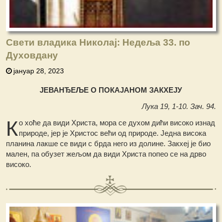
Свети владика Николај: Недеља 33. по
Духовдану
јануар 28, 2023
ЈЕВАНЂЕЉЕ О ПОКАЈАНОМ ЗАКХЕЈУ
Лука 19, 1-10. Зач. 94.
К
о хоће да види Христа, мора се духом дићи високо изнад
природе, јер је Христос већи од природе. Једна висока
планина лакше се види с брда него из долине. Закхеј је био
мален, па обузет жељом да види Христа попео се на дрво
високо.