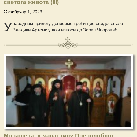
светога живота (III)
фебруар 1, 2023
У
наредном прилогу доносимo трећи део сведочењa о
Владики Артемију који износи др Зоран Чворовић.
Монашење у манастиру Преподобног