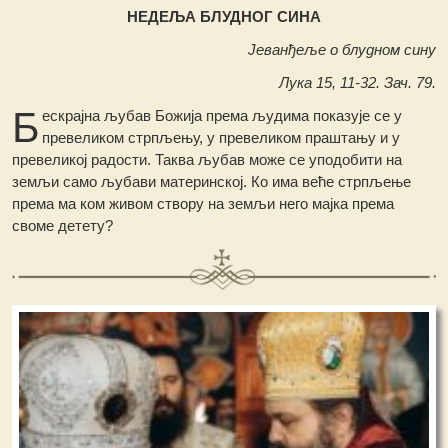
НЕДЕЉА БЛУДНОГ СИНА
Јеванђеље о блудном сину
Лука 15, 11-32. Зач. 79.
Б
ескрајна љубав Божија према људима показује се у
превеликом стрпљењу, у превеликом праштању и у
превеликој радости. Таква љубав може се уподобити на
земљи само љубави материнској. Ко има веће стрпљење
према ма ком живом створу на земљи него мајка према
своме детету?