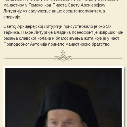
манастиру у Темској код Пирота Свету Архијерејску
Литургију
уз саслужење више свештенослужитеља
епархије.
Светој Архијерејској Литургији присуствовало је око 50
верника. Након Литургије Владика Ксенофонт је извршио чин
резања славског колача и благосиљања жита које је у част
Преподобног Антонија принело манастирско братство.