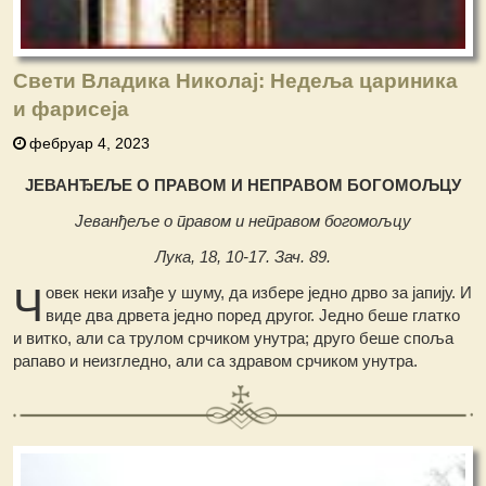
Свети Владика Николај: Недеља цариника
и фарисеја
фебруар 4, 2023
ЈЕВАНЂЕЉЕ O ПРАВОМ И НЕПРАВОМ БОГОМОЉЦУ
Јеванђеље о правом и неправом богомољцу
Лука, 18, 10-17. Зач. 89.
Ч
овек неки изађе у шуму, да избере једно дрво за јапију. И
виде два дрвета једно поред другог. Једно беше глатко
и витко, али са трулом срчиком унутра; друго беше споља
рапаво и неизгледно, али са здравом срчиком унутра.