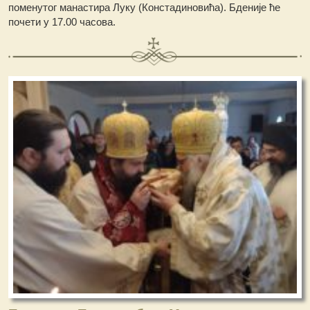
поменутог манастира Луку (Констадиновића). Бденије ће
почети у 17.00 часова.