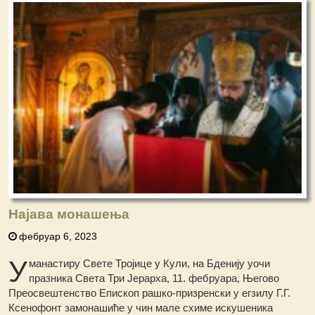
Најава монашења
фебруар 6, 2023
У
манастиру Свете Тројице у Кули, на Бденију уочи
празника Света Три Јерарха, 11. фебруара, Његово
Преосвештенство Епископ рашко-призренски у егзилу Г.Г.
Ксенофонт замонашиће у чин мале схиме искушеника