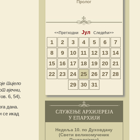
Пролог
Јул
<<Претходни
Следећи>>
1
2
3
4
5
6
7
8
9
10
11
12
13
14
15
16
17
18
19
20
21
22
23
24
25
26
27
28
оје тијело
29
30
31
от вјечни,
ов. 6, 54).
ога дана.
и се икад
Недеља 10. по Духовдану
(Свети великомученик
Пантелејмон)