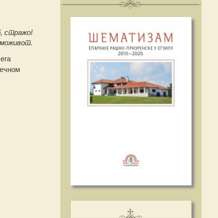
, стражо!
аможивот.
ега
вечном