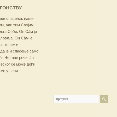
ОГОНСТВУ
ашег спасења, нашег
м, али тим Својим
мога Себе. Он Сâм је
словља; Он Сâм је
крштеним и
 да је и спасење само
е Његове речи: Ја
беског се може доћи
амо у вери