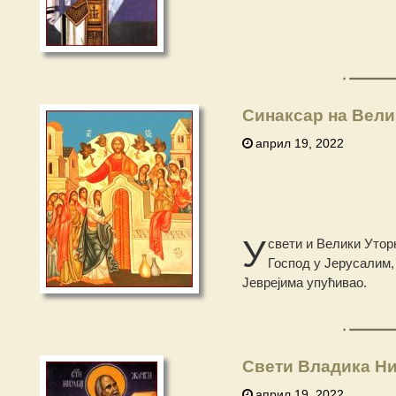
Синаксар на Вели
април 19, 2022
У
свети и Велики Утор
Господ у Јерусалим, 
Јеврејима упућивао.
Свети Владика Ни
април 19, 2022