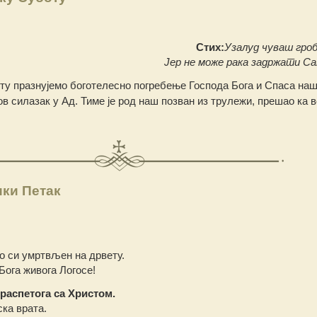
Стих:
Узалуд чуваш гроб
Јер не може рака задржати С
ту празнујемо боготелесно погребење Господа Бога и Спаса наш
ов силазак у Ад. Тиме је род наш позван из трулежи, прешао ка 
ики Петак
ко си умртвљен на дрвету.
Бога живога Логосе!
 распетога са Христом.
ка врата.