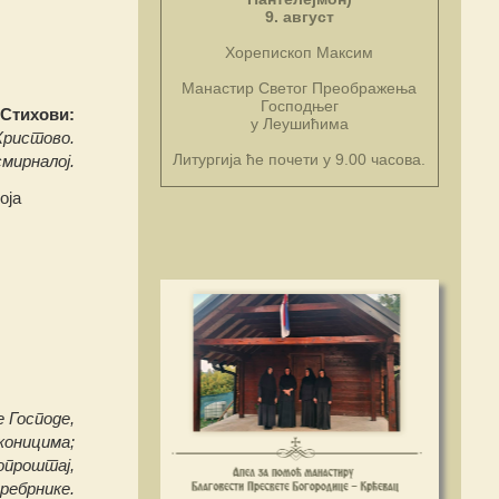
9. август
Хорепископ Максим
Манастир Светог Преображења
Господњег
Стихови:
у Леушићима
Христово.
Литургија ће почети у 9.00 часова.
мирналој.
оја
 Господе,
коницима;
опроштај,
сребрнике.