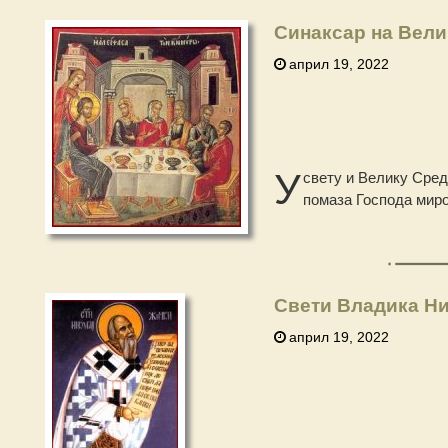
Синаксар на Вели
април 19, 2022
У
свету и Велику Сре
помаза Господа миро
Свети Владика Ни
април 19, 2022