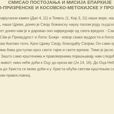
СМИСАО ПОСТОЈАЊА И МИСИЈА ЕПАРХИЈЕ
-ПРИЗРЕНСКЕ И КОСОВСКО-МЕТОХИЈСКЕ У ПР
ајеугаони камен (Дап 4, 11) и Темељ (1. Кор 3, 11) наше вере, н
 наше Цркве, донео је Своју божанску науку палом роду људско
ет донео нам је и даровао оно највредније од свега вредног - Са
Сâм је Премудрост и Логос Божји - извор сваке мудрости и бого
ква Његово тело. Кроз Цркву Своју, благодаћу Својом, Он само 
а бива доступан кроз свете тајне и свете врлине. Тиме је јасно
 Зашто само крштенима и правовернима појашњавају нам следећ
 живот; нико неће доћи к Оцу до кроза ме (Јн 14, 16). До Оца Не
 а до Христа се може доћи и у Христа обући светим крштењем с
кви православној.