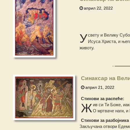
април 22, 2022
У
свету и Велику Субо
Исуса Христа, и њег
животу.
Синаксар на Вел
април 21, 2022
Стихови за распеће:
Ж
ив си Ти Боже, иа
О мртваче наги, и 
Стихови за разбојника
Закључана отвори Едемс