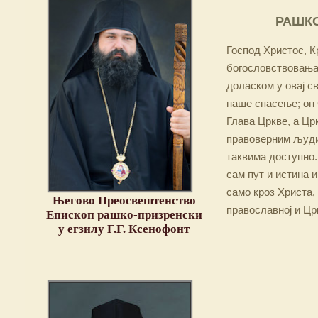
РАШКО
Господ Христос, Кр
богословствовања,
доласком у овај св
наше спасење; он 
Глава Цркве, а Цр
правоверним људим
таквима доступно.
сам пут и истина и
само кроз Христа,
Његово Преосвештенство
православној и Цр
Епископ рашко-призренски
у егзилу Г.Г. Ксенофонт