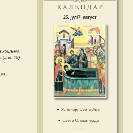
25. јул/7. август
а копљем,
 (Јов. 19)
ана
Успеније Свете Ане
Света Олимпијада