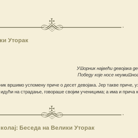
ки Уторак
Уторник највећи девојака де
Победу које носе неумитног
ник вршимо успомену приче о десет девојака. Јер такве приче, 
идући на страдање, говораше својим ученицима; а има и прича ко
колај: Беседа на Велики Уторак