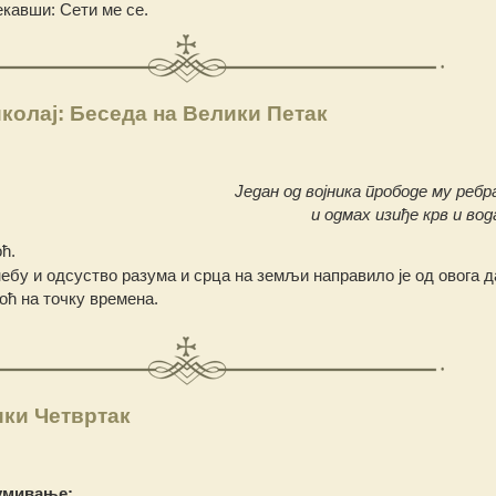
екавши: Сети ме се.
колај: Беседа на Велики Петак
Један од војника прободе му ребр
и одмах изиђе крв и вода
оћ.
ебу и одсуство разума и срца на земљи направило је од овога д
оћ на точку времена.
ики Четвртак
умивање: