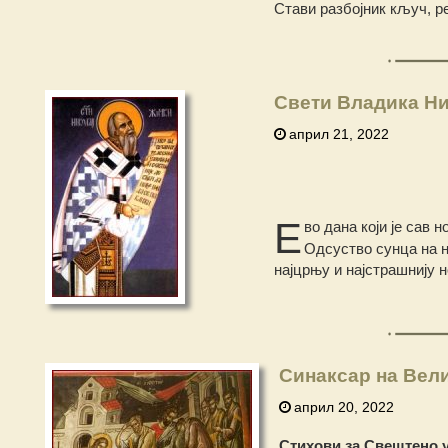
Стави разбојник кључ, р
Свети Владика Ни
април 21, 2022
Е
во дана који је сав н
Одсуство сунца на н
најцрњу и најстрашнију н
Синаксар на Вел
април 20, 2022
Стихови за Свештено 