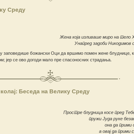
ку Среду
Жена која изливаше миро на тело 
Унапред задоби Никодимов с
ду заповедише божански Оци да вршимо помен жене блуднице, к
м; јер се ово догоди мало пре спасоносних страдања.
колај: Беседа на Велику Среду
Простре блудница косе пред Тебе
пружи Јуда руке беза
она да прими 
а овај да прими 