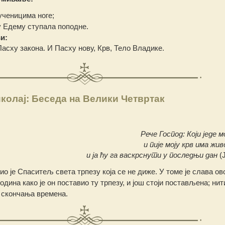
ученицима ноге;
 у Едему ступала поподне.
и:
Пасху закона. И Пасху нову, Крв, Тело Владике.
колај: Беседа на Велики Четвртак
Рече Господ: Који једе м
и пије моју крв има жив
и ја ћу га васкрснути у последњи дан
(Ј
 је Спаситељ света трпезу која се не диже. У томе је слава ов
одина како је он поставио ту трпезу, и још стоји постављена; нит
о скончања времена.