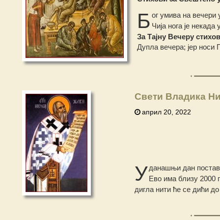
Б
ог умива на вечери 
Чија нога је некада
За Тајну Вечеру стихов
Дупла вечера; јер носи 
Свети Владика Ни
април 20, 2022
У
данашњи дан поставио
Ево има близу 2000 г
дигла нити ће се дићи д