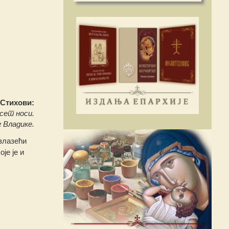
Стихови:
сет носи.
 Владике.
узлазећи
је је и