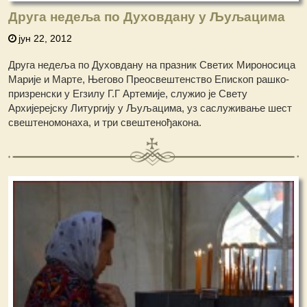
Друга недеља по Духовдану у Љуљацима
јун 22, 2012
Друга недеља по Духовдану на празник Светих Мироносица
Марије и Марте, Његово Преосвештенство Епископ рашко-
призренски у Егзилу Г.Г Артемије, служио је Свету
Архијерејску Литургију у Љуљацима, уз саслуживање шест
свештеномонаха, и три свештенођакона.