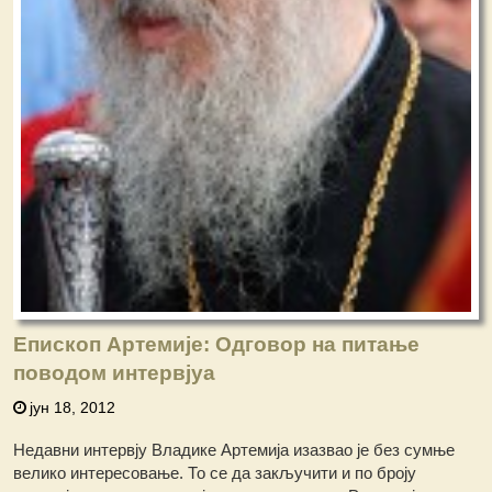
Епископ Артемије: Одговор на питање
поводом интервјуа
јун 18, 2012
Недавни интервју Владике Артемија изазвао је без сумње
велико интересовање. То се да закључити и по броју