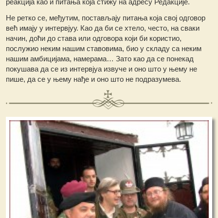
реакција као и питања која стижу на адресу Редакције.
Не ретко се, међутим, постављају питања која свој одговор
већ имају у интервјуу. Као да би се хтело, често, на сваки
начин, доћи до става или одговора који би користио,
послужио неким нашим ставовима, био у складу са неким
нашим амбицијама, намерама… Зато као да се понекад
покушава да се из интервјуа извуче и оно што у њему не
пише, да се у њему нађе и оно што не подразумева.