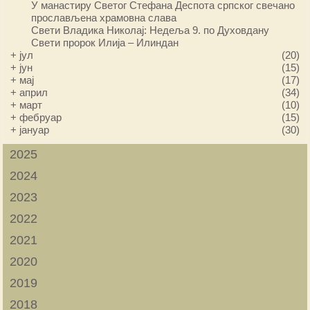
У манастиру Светог Стефана Деспота српског свечано
прослављена храмовна слава
Свети Владика Николај: Недеља 9. по Духовдану
Свети пророк Илија – Илиндан
+
јул
(20)
+
јун
(15)
+
мај
(17)
+
април
(34)
+
март
(10)
+
фебруар
(15)
+
јануар
(30)
2025
2024
2023
2022
2021
2020
2019
2018