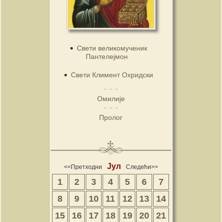
Свети великомученик
Пантелејмон
Свети Климент Охридски
Омилије
Пролог
Јул
<<Претходни
Следећи>>
1
2
3
4
5
6
7
8
9
10
11
12
13
14
15
16
17
18
19
20
21