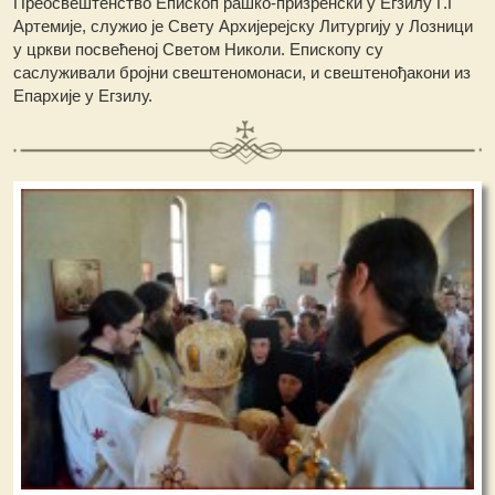
Преосвештенство Епископ рашко-призренски у Егзилу Г.Г
Артемије, служио је Свету Архијерејску Литургију у Лозници
у цркви посвећеној Светом Николи. Епископу су
саслуживали бројни свештеномонаси, и свештенођакони из
Епархије у Егзилу.