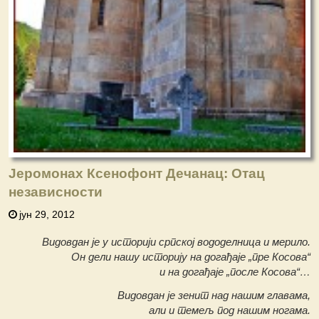
Јеромонах Ксенофонт Дечанац: Отац
независности
јун 29, 2012
Видовдан је у историји српској вододелница и мерило.
Он дели нашу историју на догађаје „пре Косова“
и на догађаје „после Косова“…
Видовдан је зенит над нашим главама,
али и темељ под нашим ногама.