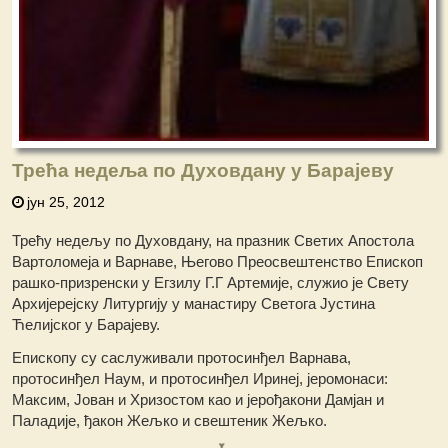
Трећа недеља по Духовдану у Барајеву
јун 25, 2012
Трећу недељу по Духовдану, на празник Светих Апостола
Вартоломеја и Варнаве, Његово Преосвештенство Епископ
рашко-призренски у Егзилу Г.Г Артемије, служио је Свету
Архијерејску Литургију у манастиру Светога Јустина
Ћелијског у Барајеву.
Епископу су саслуживали протосинђел Варнава,
протосинђел Наум, и протосинђел Иринеј, јеромонаси:
Максим, Јован и Хризостом као и јерођакони Дамјан и
Паладије, ђакон Жељко и свештеник Жељко.