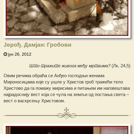
Јерођ. Дамјан: Гробови
јун 26, 2012
Што тражите живога међу мртвима?
(Лк. 24,5)
Овим речима обраћа се Анђео господњи женама
Мироносицама које су ушле у Христов гроб тражећи тело
Христово да га помажу мирисима и питањем им наговештава
најрадоснију вест која се чула на земљи од постања света –
вест о васкрсењу Христовом.