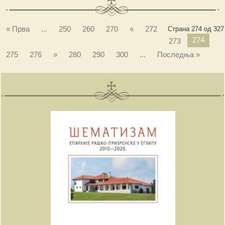
« Прва
...
250
260
270
«
272
Страна 274 од 327
274
273
275
276
»
280
290
300
...
Последња »