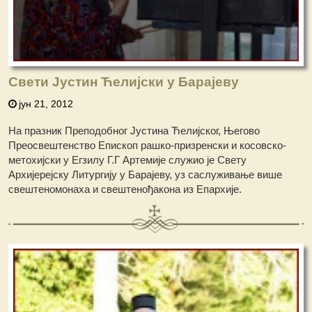
Свети Јустин Ћелијски у Барајеву
јун 21, 2012
На празник Преподобног Јустина Ћелијског, Његово
Преосвештенство Епископ рашко-призренски и косовско-
метохијски у Егзилу Г.Г Артемије служио је Свету
Архијерејску Литургију у Барајеву, уз саслуживање више
свештеномонаха и свештенођакона из Епархије.