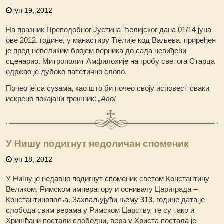
јун 19, 2012
На празник Преподобног Јустина Ћелијског дана 01/14 јуна
ове 2012. године, у манастиру Ћелије код Ваљева, приређен
је пред невеликим бројем верника до сада невиђени
сценарио. Митрополит Амфилохије на гробу светога Старца
одржао је дубоко патетично слово.
Почео је са сузама, као што би почео своју исповест сваки
искрено покајани грешник:
„Аво!
У Нишу подигнут недоличан споменик
јун 18, 2012
У Нишу је недавно подигнут споменик светом Константину
Великом, Римском императору и оснивачу Цариграда –
Константинопоља. Захваљујући њему 313. године дата је
слобода свим верама у Римском Царству, те су тако и
Хришћани постали слободни, вера у Христа постала је