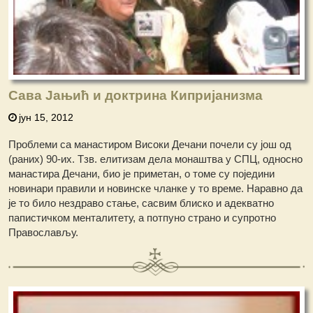
Сава Јањић и доктрина Кипријанизма
јун 15, 2012
Проблеми са манастиром Високи Дечани почели су још од
(раних) 90-их. Тзв. елитизам дела монаштва у СПЦ, односно
манастира Дечани, био је приметан, о томе су поједини
новинари правили и новинске чланке у то време. Наравно да
је то било нездраво стање, сасвим блиско и адекватно
папистичком менталитету, а потпуно страно и супротно
Православљу.