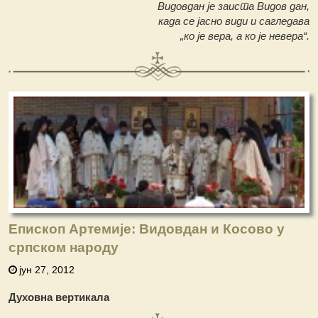
Видовдан је заиста Видов дан,
када се јасно види и сагледава
„ко је вера, а ко је невера“.
Епископ Артемије: Видовдан и Косово у
српском народу
јун 27, 2012
Духовна вертикала