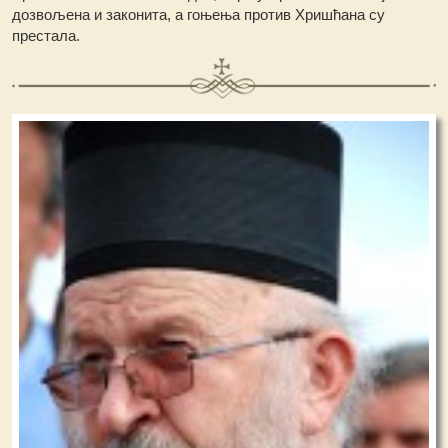
дозвољена и законита, а гоњења против Хришћана су
престала.