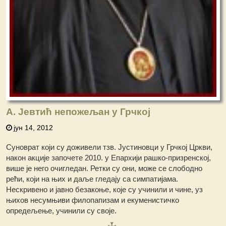
А. Јевтић непожељан у Грчкој
јун 14, 2012
Суноврат који су доживели тзв. Јустиновци у Грчкој Цркви,
након акције започете 2010. у Епархији рашко-призренској,
више је него очигледан. Ретки су они, може се слободно
рећи, који на њих и даље гледају са симпатијама.
Нескривено и јавно безакоње, које су учинили и чине, уз
њихов несумњиви филопапизам и екуменистичко
опредељење, учинили су своје.