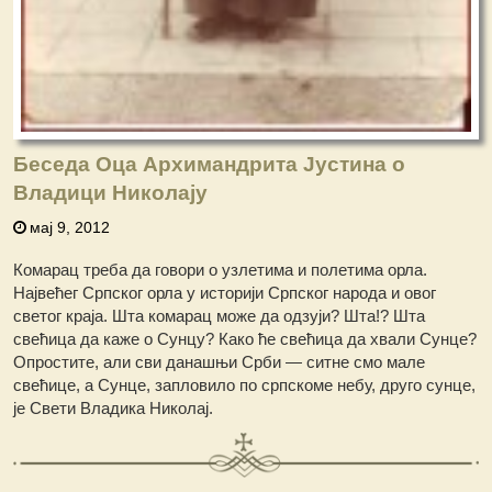
Беседа Оца Архимандрита Јустина о
Владици Николају
мај 9, 2012
Комарац треба да говори о узлетима и полетима орла.
Највећег Српског орла у историји Српског народа и овог
светог краја. Шта комарац може да одзуји? Шта!? Шта
свећица да каже о Сунцу? Како ће свећица да хвали Сунце?
Опростите, али сви данашњи Срби — ситне смо мале
свећице, а Сунце, запловило по српскоме небу, друго сунце,
је Свети Владика Николај.