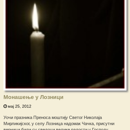
Монашење у Лозници
мај 25, 2012
Уочи празника Преноса моштију Светог Николаја
Мирликијског, у селу Лозница надомак Чачка, присутни
верници били су сведоци велике радости у Господу.