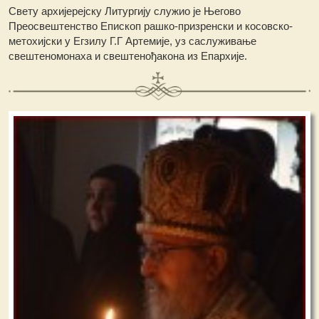
Свету архијерејску Литургију служио је Његово
Преосвештенство Епископ рашко-призренски и косовско-
метохијски у Егзилу Г.Г Артемије, уз саслуживање
свештеномонаха и свештенођакона из Епархије.