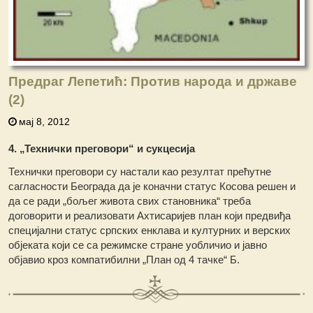
Предраг Лепетић: Против народа и државе
(2)
мај 8, 2012
4. „Технички преговори“ и сукцесија
Технички преговори су настали као резултат прећутне
сагласности Београда да је коначни статус Косова решен и
да се ради „бољег живота свих становника“ треба
договорити и реализовати Ахтисаријев план који предвиђа
специјални статус српских енклава и културних и верских
објеката који се са режимске стране уобличио и јавно
објавио кроз компатибилни „План од 4 тачке“ Б.