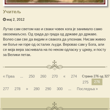
Учитељ
мај 2, 2012
Лутао сам светом као и сваки човек кога је занимало само
овоземаљско. Од града до града од државе до државе.
Волео сам све да видим и свакога да упознам. Нисам живео
ни боље ни горе од осталих људи. Веровао сам у Бога, али
се моја вера заснивала на по неком одласку у цркву, и посту
за Велики петак.
« Прва
...
250
260
270
«
274
Страна 276 од 327
276
275
277
278
»
280
290
300
...
Последња »