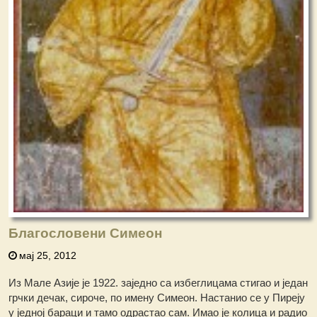
Благословени Симеон
мај 25, 2012
Из Мале Азије је 1922. заједно са избеглицама стигао и један
грчки дечак, сироче, по имену Симеон. Настанио се у Пиреју
у једној бараци и тамо одрастао сам. Имао је колица и радио