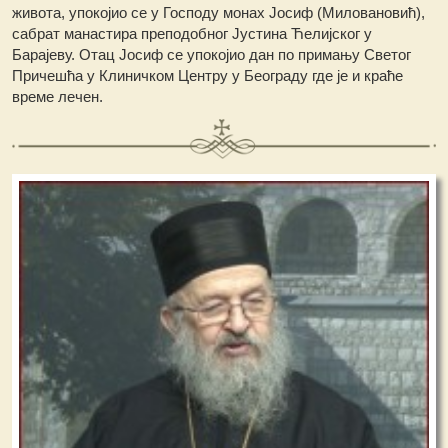
живота, упокојио се у Господу монах Јосиф (Миловановић),
сабрат манастира преподобног Јустина Ћелијског у
Барајеву. Отац Јосиф се упокојио дан по примању Светог
Причешћа у Клиничком Центру у Београду где је и краће
време лечен.