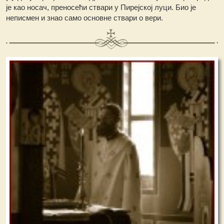
је као носач, преносећи ствари у Пирејској луци. Био је
неписмен и знао само основне ствари о вери.