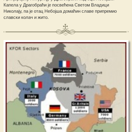
Капела у Драгобраћи је посвећена Светом Владици
Николају, па је отац Небојша домаћин славе припремио
славски колач и жито.