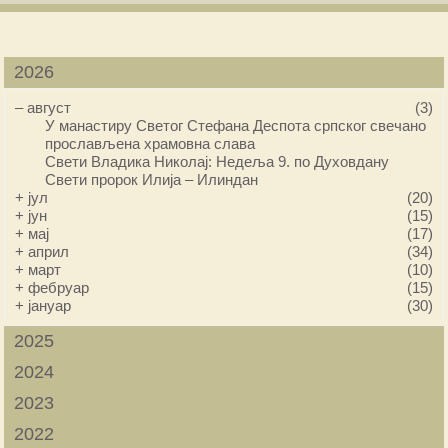
2026
–
август
(3)
У манастиру Светог Стефана Деспота српског свечано
прослављена храмовна слава
Свети Владика Николај: Недеља 9. по Духовдану
Свети пророк Илија – Илиндан
+
јул
(20)
+
јун
(15)
+
мај
(17)
+
април
(34)
+
март
(10)
+
фебруар
(15)
+
јануар
(30)
2025
2024
2023
2022