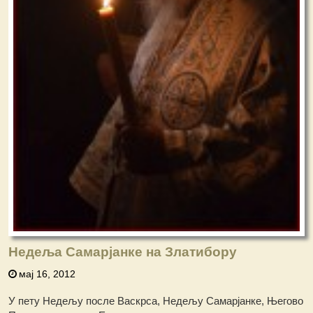
Недеља Самарјанке на Златибору
мај 16, 2012
У пету Недељу после Васкрса, Недељу Самарјанке, Његово