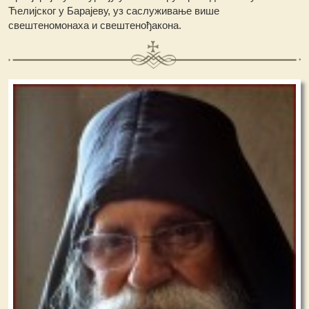
Ћелијског у Барајеву, уз саслуживање више
свештеномонаха и свештенођакона.