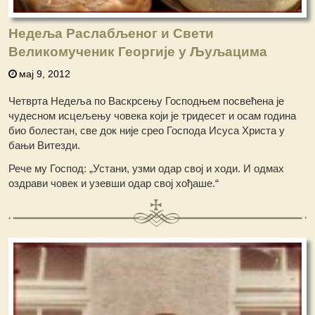
Недеља Раслабљеног и Свети
Великомученик Георгије у Љуљацима
мај 9, 2012
Четврта Недеља по Васкрсењу Господњем посвећена је
чудесном исцељењу човека који је тридесет и осам година
био болестан, све док није срео Господа Исуса Христа у
бањи Витезди.
Рече му Господ: „Устани, узми одар свој и ходи. И одмах
оздрави човек и узевши одар свој хођаше.“