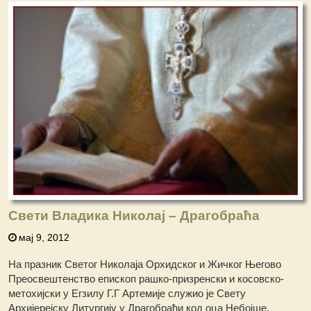
Свети Владика Николај – Драгобраћа
мај 9, 2012
На празник Светог Николаја Орхидског и Жичког Његово
Преосвештенство епископ рашко-призренски и косовско-
метохијски у Егзилу Г.Г Артемије служио је Свету
Архијерејску Литургију у Драгобраћи код оца Небојше.