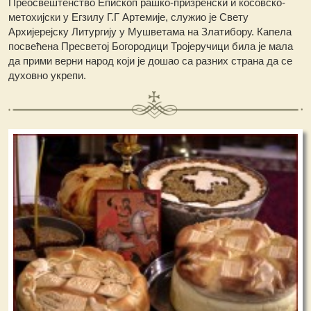
Преосвештенство Епископ рашко-призренски и косовско-
метохијски у Егзилу Г.Г Артемије, служио је Свету
Архијерејску Литургију у Мушветама на Златибору. Капела
посвећена Пресветој Богородици Тројеручици била је мала
да прими верни народ који је дошао са разних страна да се
духовно укрепи.