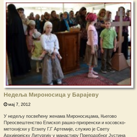
Недеља Мироносица у Барајеву
мај 7, 2012
У недељу посвећену женама Мироносицама, Његово
Преосвештенство Епископ рашко-призренски и косовско-
метохијски у Егзилу Г.Г Артемије, служио је Свету
Архијерејску Литургију у манастиру Преподобног Јустина