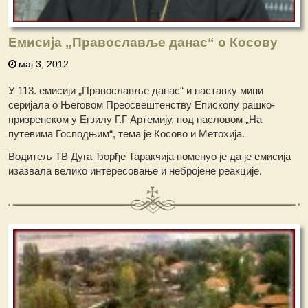
Емисија „Православље данас“ о Косову
мај 3, 2012
У 113. емисији „Православље данас“ и наставку мини
серијала о Његовом Преосвештенству Епископу рашко-
призренском у Егзилу Г.Г Артемију, под насловом „На
путевима Господњим“, тема је Косово и Метохија.
Водитељ ТВ Дуга Ђорђе Таракчија поменуо је да је емисија
изазвала велико интересовање и небројене реакције.