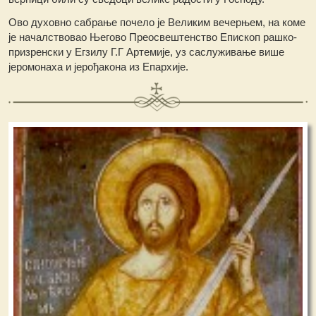
Ово духовно сабрање почело је Великим вечерњем, на коме
је началствовао Његово Преосвештенство Епископ рашко-
призренски у Егзилу Г.Г Артемије, уз саслуживање више
јеромонаха и јерођакона из Епархије.