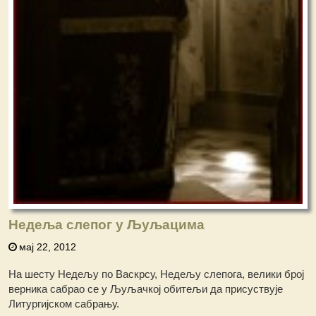
Недеља слепог у Љуљацима
мај 22, 2012
На шесту Недељу по Васкрсу, Недељу слепога, велики број
верника сабрао се у Љуљачкој обитељи да присуствује
Литургијском сабрању.