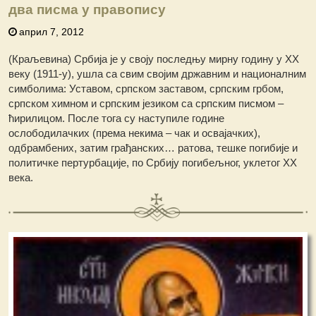
два писма у правопису
април 7, 2012
(Краљевина) Србија је у своју последњу мирну годину у XX
веку (1911-у), ушла са свим својим државним и националним
симболима: Уставом, српском заставом, српским грбом,
српском химном и српским језиком са српским писмом –
ћирилицом. После тога су наступиле године
ослободилачких (према некима – чак и освајачких),
одбрамбених, затим грађанских… ратова, тешке погибије и
политичке пертурбације, по Србију погибељног, уклетог XX
века.