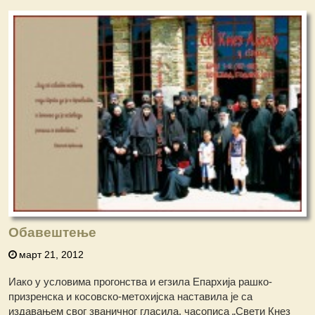
Обавештење
март 21, 2012
Иако у условима прогонства и егзила Епархија рашко-
призренска и косовско-метохијска наставила је са
издавањем свог званичног гласила, часописа „Свети Кнез