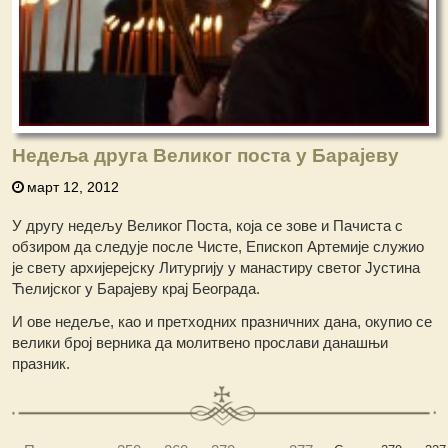
Недеља друга Великог поста у Барајеву
март 12, 2012
У другу недељу Великог Поста, која се зове и Пачиста с
обзиром да следује после Чисте, Епископ Артемије служио
је свету архијерејску Литургију у манастиру светог Јустина
Ћелијског у Барајеву крај Београда.
И ове недеље, као и претходних празничних дана, окупио се
велики број верника да молитвено прослави данашњи
празник.