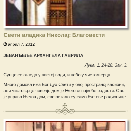
Свети владика Николај: Благовести
април 7, 2012
ЈЕВАНЂЕЉЕ АРХАНГЕЛА ГАВРИЛА
Лука, 1, 24-28. Зач. 3.
Сунце се огледа у чистој води, и небо у чистом срцу.
Много домова има Бог Дух Свети у овој пространој васиони,
али чисто срце човечје дом је Његове највеће радости. Ово
је управо Његов дом, све остало су само Његове радионице.