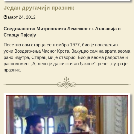
Један другачији празник
март 24, 2012
Сведочанство Митрополита Лемеског г.г. Атанасија о
Старцу Пајсију
Посетио сам старца септембра 1977, био је понедељак,
уочи Воздвижења Часног Крста. Закуцао сам на врата веома
рано изјутра, Старац ми је отворио. Био је веома радостан и
расположен. „А, лепо је да си стигао ђаконе“, рече, „сутра је
празник.