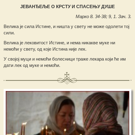
ЈЕВАНЂЕЉЕ О КРСТУ И СПАСЕЊУ ДУШЕ
Марко 8. 34-38; 9, 1. Зач. 3.
Велика је сила Истине, и ништа у свету не може одолети тој
сили.
Велика је лековитост Истине, и нема никакве муке ни
немоћи у свету, од које Истина није лек.
У својој муци и немоћи болесници траже лекара који ће им
дати лек од муке и немоћи.