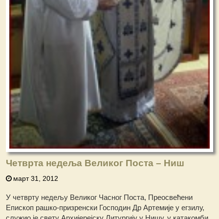
Четврта недеља Великог Поста – Ниш
март 31, 2012
У четврту недељу Великог Часног Поста, Преосвећени
Епископ рашко-призренски Господин Др Артемије у егзилу,
служио је свету Архијерејску Литургију у Нишу, у катакомби