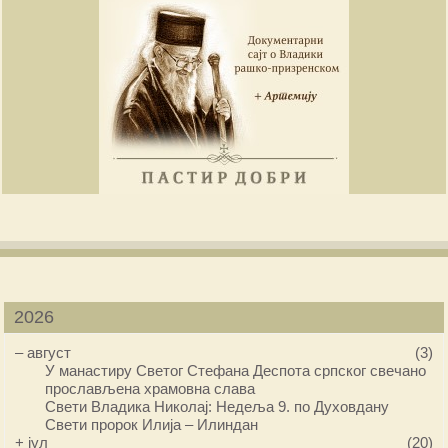
2026
–
август
(3)
У манастиру Светог Стефана Деспота српског свечано
прослављена храмовна слава
Свети Владика Николај: Недеља 9. по Духовдану
Свети пророк Илија – Илиндан
+
јул
(20)