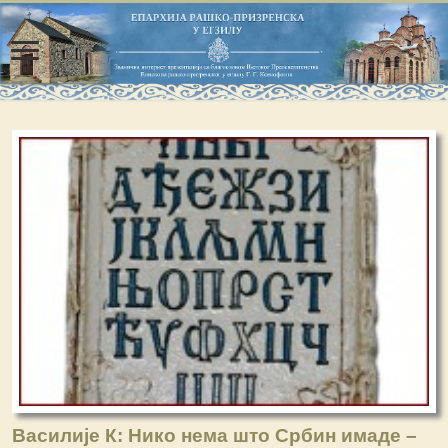
Василије К: Нико нема што Србин имаде –