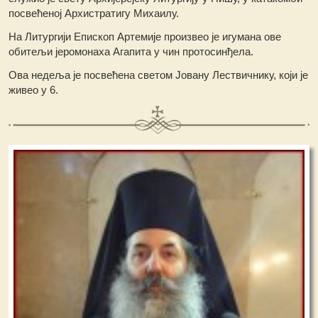
посвећеној Архистратигу Михаилу.
На Литургији Епископ Артемије произвео је игумана ове
обитељи јеромонаха Агапита у чин протосинђела.
Ова недеља је посвећена светом Јовану Лествичнику, који је
живео у 6.