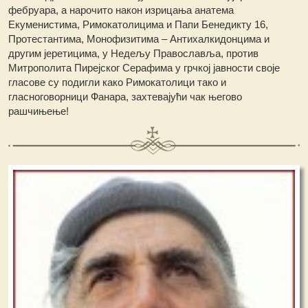
фебруара, а нарочито након изрицања анатема
Екуменистима, Римокатолицима и Папи Бенедикту 16,
Протестантима, Монофизитима – Антихалкидонцима и
другим јеретицима, у Недељу Православља, против
Митрополита Пирејског Серафима у грчкој јавности своје
гласове су подигли како Римокатолици тако и
гласноговорници Фанара, захтевајући чак његово
рашчињење!