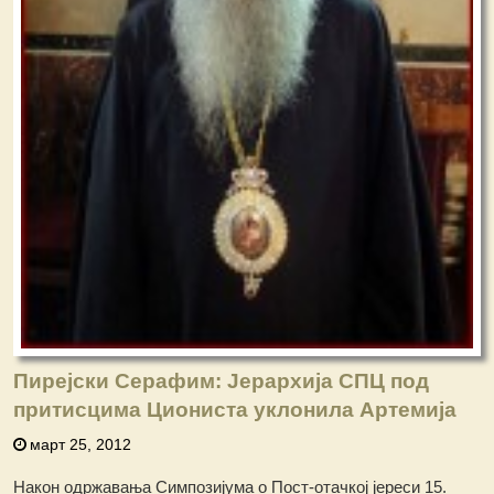
Пирејски Серафим: Јерархија СПЦ под
притисцима Циониста уклонила Артемија
март 25, 2012
Након одржавања Симпозијума о Пост-отачкој јереси 15.