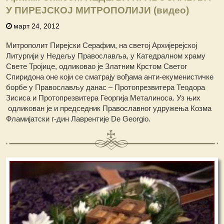
У ПИРЕЈСКОЈ МИТРОПОЛИЈИ (видео)
март 24, 2012
Митрополит Пирејски Серафим, на светој Архијерејској
Литургији у Недељу Православља, у Катедралном храму
Свете Тројице, одликовао је Златним Крстом Светог
Спиридона оне који се сматрају вођама анти-екуменистичке
борбе у Православљу данас – Протопрезвитера Теодора
Зисиса и Протопрезвитера Георгија Металиноса. Уз њих
одликован је и председник Православног удружења Козма
Фламијатски г-дин Лаврентије De Georgio.