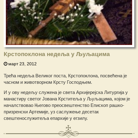
Крстопоклона недеља у Љуљацима
март 23, 2012
Трећа недеља Великог поста, Крстопоклона, посвећена је
часном и животворном Крсту Господњем.
И у ову недељу служена је света Архијерејска Литургија у
манастиру светог Јована Крститеља у Љуљацима, којом је
началствовао Његово преосвештенство Епископ рашко-
призренски Артемије, уз саслужење десетак
свештенослужитеља епархије у егзилу.