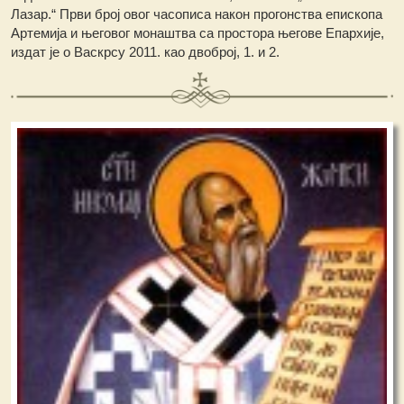
Лазар.“ Први број овог часописа након прогонства епископа
Артемија и његовог монаштва са простора његове Епархије,
издат је о Васкрсу 2011. као двоброј, 1. и 2.