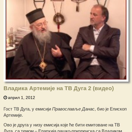
Владика Артемије на ТВ Дуга 2 (видео)
април 1, 2012
Гост ТВ Дуга, у емисији
Православље Данас
, био је Епископ
Артемије.
Ово је друга у низу емисија које ће бити емитоване на ТВ
Дуга, са темом – Епархија рашко-призренска са Владиком