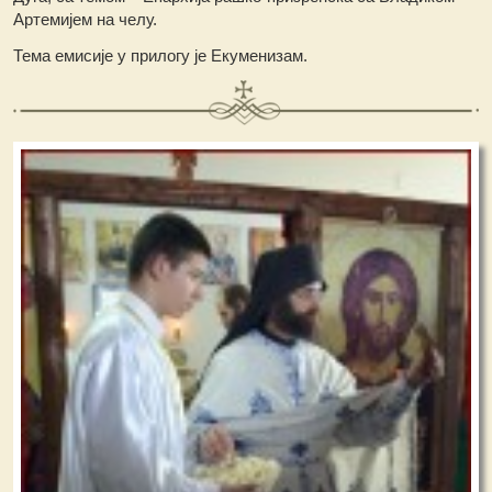
Артемијем на челу.
Тема емисије у прилогу је Екуменизам.