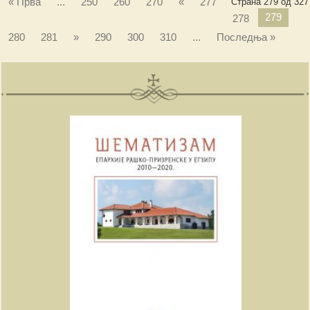
« Прва
...
250
260
270
«
277
Страна 279 од 327
279
278
280
281
»
290
300
310
...
Последња »