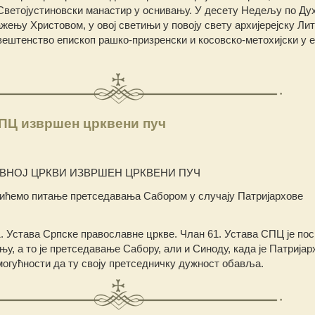
Светојустиновски манастир у оснивању. У десету Недељу по Ду
ењу Христовом, у овој светињи у повоју свету архијерејску Лит
штенство епископ рашко-призренски и косовско-метохијски у егзи
СПЦ извршен црквени пуч
ВНОЈ ЦРКВИ ИЗВРШЕН ЦРКВЕНИ ПУЧ
лићемо питање претседавања Сабором у случају Патријархове
1. Устава Српске православне цркве. Члан 61. Устава СПЦ је пос
у, а то је претседавање Сабору, али и Синоду, када је Патријар
 могућности да ту своју претседничку дужност обавља.