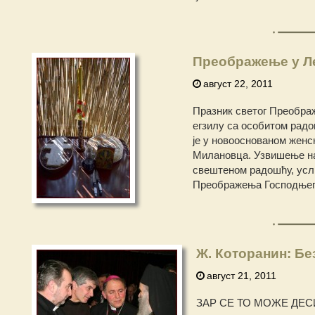
Преображење у 
август 22, 2011
Празник светог Преображ
егзилу са особитом радo
је у новооснованом жен
Милановца. Узвишење на 
свештеном радошћу, услич
Преображења Господњег, 
Ж. Которанин: Бе
август 21, 2011
ЗАР СЕ ТО МОЖЕ ДЕ