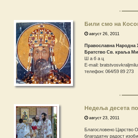
Били смо на Косо
август 26, 2011
Православна Народна 
Братство Св. краља М
Ш а б а ц
Е-mail: bratstvosvkraljmil
телефон: 064/59 89 273
Недеља десета по
август 23, 2011
Благословено Царство Оц
благодатну радост изоби