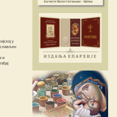
ијској у
рослављен
м и
гађај