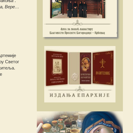
закоња“.
ма, Вере…
Артемије
ру Светог
житеља.
е