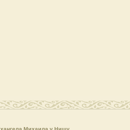
рхангела Михаила у Нишу