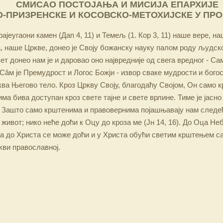
СМИСАО ПОСТОЈАЊА И МИСИЈА ЕПАРХИЈЕ
-ПРИЗРЕНСКЕ И КОСОВСКО-МЕТОХИЈСКЕ У ПР
ајеугаони камен (Дап 4, 11) и Темељ (1. Кор 3, 11) наше вере, н
 наше Цркве, донео је Своју божанску науку палом роду људско
ет донео нам је и даровао оно највредније од свега вредног - Са
Сâм је Премудрост и Логос Божји - извор сваке мудрости и бого
ква Његово тело. Кроз Цркву Своју, благодаћу Својом, Он само 
а бива доступан кроз свете тајне и свете врлине. Тиме је јасно
 Зашто само крштенима и правовернима појашњавају нам следећ
 живот; нико неће доћи к Оцу до кроза ме (Јн 14, 16). До Оца Не
 а до Христа се може доћи и у Христа обући светим крштењем с
кви православној.