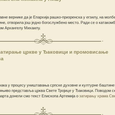
не вернике да је Епархија рашко-призренска у егзилу, на молб
не, отворила још једно богослужбено место. Ради се о катакомб
ом Архангелу Михаилу.
Затирање цркве у Ђаковици и промовисање
ва
ачака у процесу уништавања српске духовне и културне баштине
умњиво представља црква Свете Тројице у Ђаковици. Поводом с
арта донели смо текст Епископа Артемија о
затирању храма Св