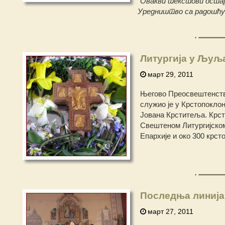
Овакви текстови остају
Уредништво са радошћу 
Литургија у Љуља
март 29, 2011
Његово Преосвештенство
служио је у Крстопоклон
Јована Крститеља. Крс
Свештеном Литургијском
Епархије и око 300 крст
Последња линија
март 27, 2011