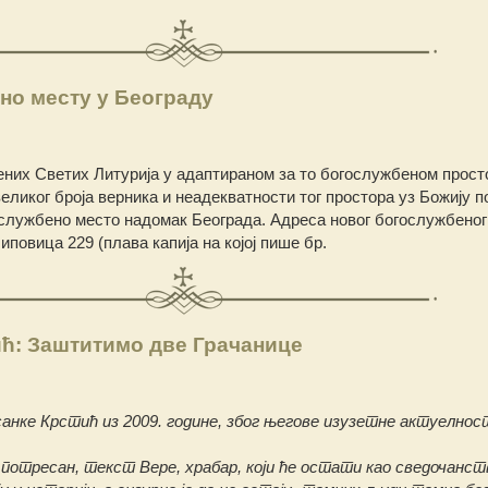
но месту у Београду
них Светих Литурија у адаптираном за то богослужбеном прост
еликог броја верника и неадекватности тог простора уз Божију 
ослужбено место надомак Београда. Адреса новог богослужбеног
Липовица 229 (плава капија на којој пише бр.
ић: Заштитимо две Грачанице
нке Крстић из 2009. године, због његове изузетне актуелнос
потресан, текст Вере, храбар, који ће остати као сведочанст