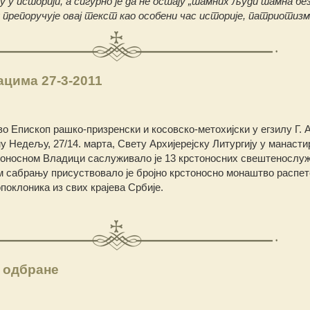
 у историји, а сигурно је да не остају „тамних људи тамна бе
препоручује овај текст као особени час историје, патриотиз
цима 27-3-2011
 Епископ рашко-призренски и косовско-метохијски у егзилу Г. 
у Недељу, 27/14. марта, Свету Архијерејску Литургију у манасти
тоносном Владици саслуживало је 13 крстоносних свештенослу
 сабрању присуствовало је бројно крстоносно монаштво распет
опоклоника из свих крајева Србије.
 одбране