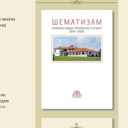
е многих
ној
 на
едме
ете