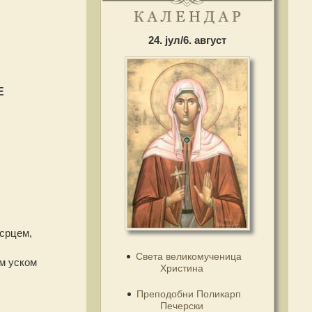
24. јул/6. август
Е
 срцем,
Света великомученица
ам уском
Христина
Преподобни Поликарп
Печерски