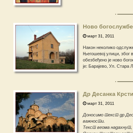
Ново богослужбе
март 31, 2011
Након неколико одслуже
Његошевој улици, због в
обезбеђено је ново бог
је: Барајево, Ул. Стара 
Др Десанка Крст
март 31, 2011
Доносимо текст др Деса
важности.
Текст веома надахнут, 