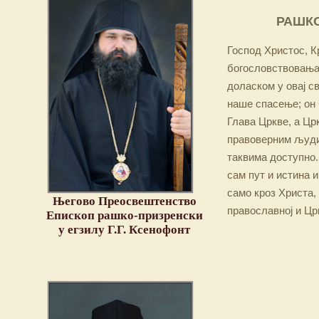
РАШКО
Господ Христос, Кр
богословствовања,
доласком у овај св
наше спасење; он 
Глава Цркве, а Цр
правоверним људим
таквима доступно.
сам пут и истина и
само кроз Христа,
Његово Преосвештенство
православној и Цр
Епископ рашко-призренски
у егзилу Г.Г. Ксенофонт