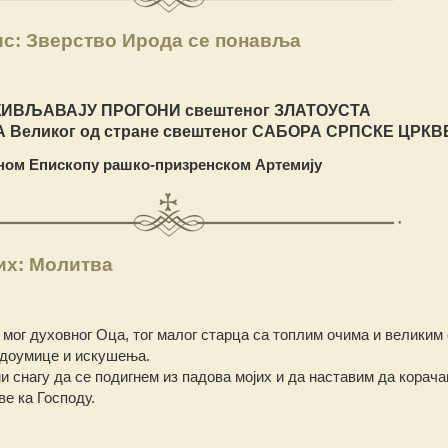
ис: Зверство Ирода се понавља
ИВЉАВАЈУ ПРОГОНИ свештеног ЗЛАТОУСТА
 Великог од стране свештеног САБОРА СРПСКЕ ЦРКВ
ом Епископу рашко-призренском Артемију
их: Молитва
 мог духовног Оца, тог малог старца са топлим очима и великим
едоумице и искушења.
ми снагу да се подигнем из падова мојих и да наставим да корач
ве ка Господу.