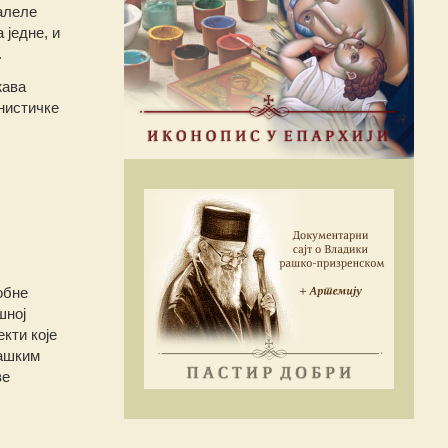
алеле
 једне, и
.
жава
енистичке
обне
шној
кти које
јашким
ве