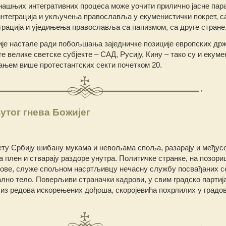
ашњих интегративних процеса може уочити прилично јасне пар
нтеграција и укључења православља у екуменистички покрет, са
грација и уједињења православља са папизмом, са друге стране
ије настале ради побољшања заједничке позиције европских др
е велике светске субјекте – САД, Русију, Кину – тако су и екум
јањем више протестантских секти почетком 20.
утог гнева Божијег
ту Србију шибану мукама и невољама споља, разарају и међус
 плен и стварају раздоре унутра. Политичке странке, на позори
 зове, служе спољном насртљивцу нечасну службу посвађаних се
ално тело. Поверљиви страначки кадрови, у свим градско парти
е из редова искорењених дођоша, скоројевића похрлилих у градо