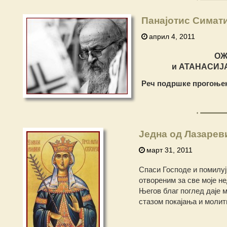
Панајотис Симат
април 4, 2011
ОЖ
и АТАНАСИЈА
Реч подршке прогоњен
Једна од Лазарев
март 31, 2011
Спаси Господе и помилуј
отвореним за све моје н
Његов благ поглед даје 
стазом покајања и молит