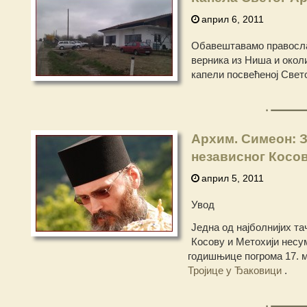
април 6, 2011
Обавештавамо православ
верника из Ниша и околи
капели посвећеној Свет
Архим. Симеон: 
независног Косо
април 5, 2011
Увод
Једна од најболнијих т
Косову и Метохији нес
годишњице погрома 17. м
Тројице у Ђаковици
.