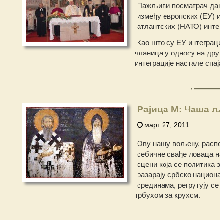
Пажљиви посматрач дан
између европских (ЕУ) и
атлантских (НАТО) инте
Као што су ЕУ интеграц
чланица у односу на друг
интеграције настале спа
Рајица М: Чаша љ
март 27, 2011
Ову нашу вољену, распе
себичне свађе ловаца на
сцени која се политика
разарају србско национ
срединама, регрутују с
трбухом за крухом.