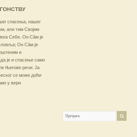
ОГОНСТВУ
ашег спасења, нашег
м, али тим Својим
мога Себе. Он Сâм је
словља; Он Сâм је
крштеним и
 да је и спасење само
е Његове речи: Ја
беског се може доћи
амо у вери