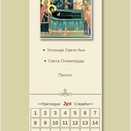
Успеније Свете Ане
Света Олимпијада
Пролог
Јул
<<Претходни
Следећи>>
1
2
3
4
5
6
7
8
9
10
11
12
13
14