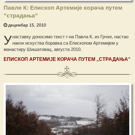
Павле К: Епископ Артемије корача путем
”страдања”
децембар 15, 2010
У
наставку доносимо текст г-на Павла К. из Грчке, настао
након искуства боравка са Епископом Артемијем у
манастиру Шишатовац, августа 2010.
ЕПИСКОП АРТЕМИЈЕ КОРАЧА ПУТЕМ „
СТРАДАЊА
“