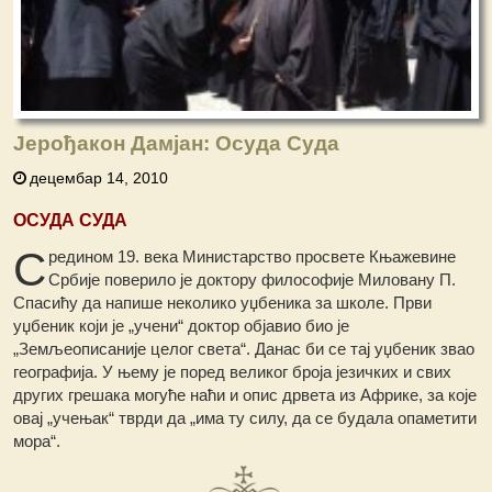
Јерођакон Дамјан: Осуда Суда
децембар 14, 2010
ОСУДА СУДА
С
редином 19. века Министарство просвете Књажевине
Србије поверило је доктору философије Миловану П.
Спасићу да напише неколико уџбеника за школе. Први
уџбеник који је „учени“ доктор објавио био је
„Земљеописаније целог света“. Данас би се тај уџбеник звао
географија. У њему је поред великог броја језичких и свих
других грешака могуће наћи и опис дрвета из Африке, за које
овај „учењак“ тврди да „има ту силу, да се будала опаметити
мора“.