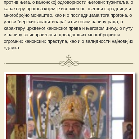
против њега, о канонској одговорности његових тужитеља, о
карактеру прогона којем је изложен он, његови сарадници и
многобројно монаштво, као и о последицама тога прогона, о
улози ”верских аналитичара” и њиховом начину рада, о
карактеру црквеног канонског права и његовом циљу, о путу
и начину за исправљање досадашњих многобројних и
огромних канонских преступа, као и о валидности најновијих
одлука.