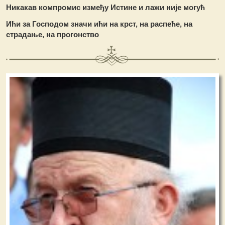
Никакав компромис између Истине и лажи није могућ
Ићи за Господом значи ићи на крст, на распеће, на
страдање, на прогонство