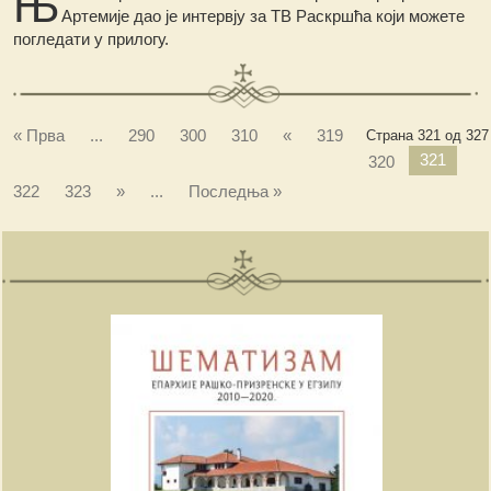
Њ
Артемије дао је интервју за ТВ Раскршћа који можете
погледати у прилогу.
« Прва
...
290
300
310
«
319
Страна 321 од 327
321
320
322
323
»
...
Последња »