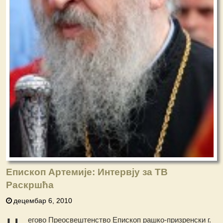
Епископ Артемије: Интервју за ТВ
Раскршћа
децембар 6, 2010
егово Преосвештенство Епископ рашко-призренски г.