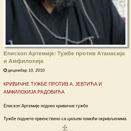
Епископ Артемије: Тужбе против Атанасија
и Амфилохија
децембар 10, 2010
КРИВИЧНЕ ТУЖБЕ ПРОТИВ А. ЈЕВТИЋА И
АМФИЛОХИЈА РАДОВИЋА
Епископ Артемије поднео кривичне тужбе
Тужбе поднете првенствено са циљем помоћи окривљенима