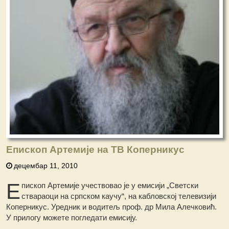
Епископ Артемије на ТВ Коперникус
децембар 11, 2010
Е
пископ Артемије учествовао је у емисији „Светски
ствараоци на српском каучу“, на кабловској телевизији
Коперникус. Уредник и водитељ проф. др Мила Алечковић.
У прилогу можете погледати емисију.