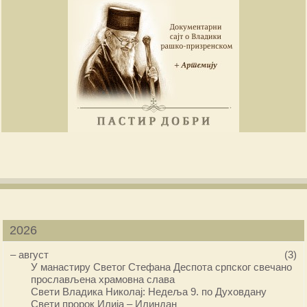
2026
–
август
(3)
У манастиру Светог Стефана Деспота српског свечано
прослављена храмовна слава
Свети Владика Николај: Недеља 9. по Духовдану
Свети пророк Илија – Илиндан