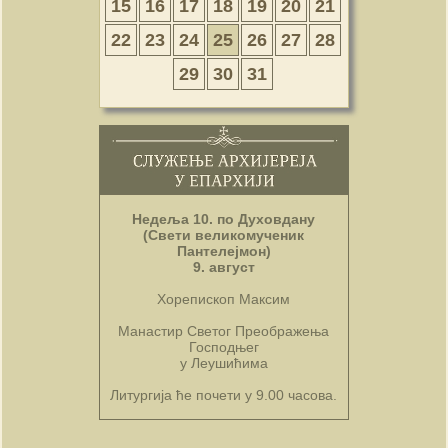
15
16
17
18
19
20
21
22
23
24
25
26
27
28
29
30
31
Недеља 10. по Духовдану
(Свети великомученик
Пантелејмон)
9. август
Хорепископ Максим
Манастир Светог Преображења
Господњег
у Леушићима
Литургија ће почети у 9.00 часова.