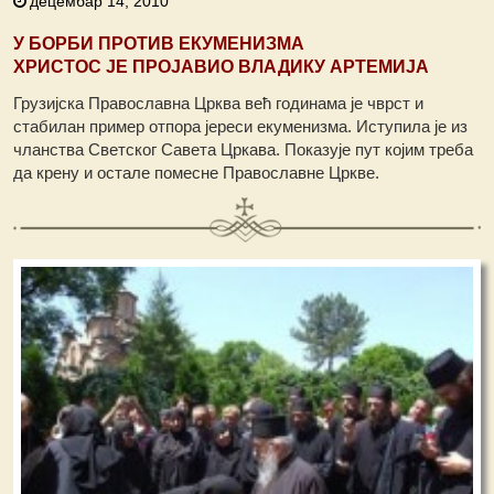
децембар 14, 2010
У БОРБИ ПРОТИВ ЕКУМЕНИЗМА
ХРИСТОС ЈЕ ПРОЈАВИО ВЛАДИКУ АРТЕМИЈА
Грузијска Православна Црква већ годинама је чврст и
стабилан пример отпора јереси екуменизма. Иступила је из
чланства Светског Савета Цркава. Показује пут којим треба
да крену и остале помесне Православне Цркве.