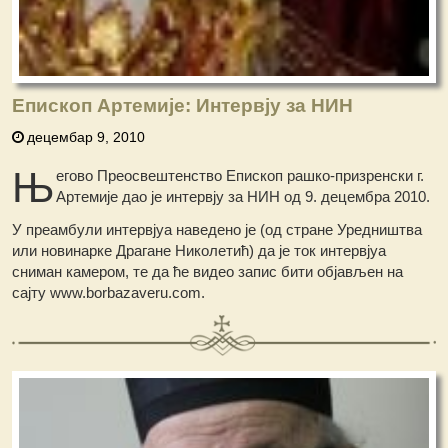
Епископ Артемије: Интервју за НИН
децембар 9, 2010
Њ
егово Преосвештенство Епископ рашко-призренски г.
Артемије дао је интервју за НИН од 9. децембра 2010.
У преамбули интервјуа наведено је (од стране Уредништва
или новинарке Драгане Николетић) да је ток интервјуа
сниман камером, те да ће видео запис бити објављен на
сајту www.borbazaveru.com.