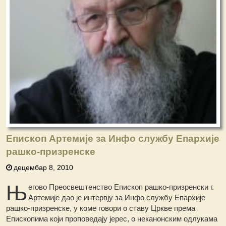
Епископ Артемије за Инфо службу Епархије
рашко-призренске
децембар 8, 2010
Њ
егово Преосвештенство Епископ рашко-призренски г.
Артемије дао је интервју за Инфо службу Епархије
рашко-призренске, у коме говори о ставу Цркве према
Епископима који проповедају јерес, о неканонским одлукама