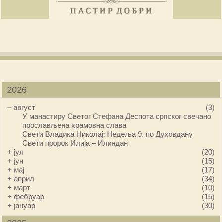
2026
–
август
(3)
У манастиру Светог Стефана Деспота српског свечано
прослављена храмовна слава
Свети Владика Николај: Недеља 9. по Духовдану
Свети пророк Илија – Илиндан
+
јул
(20)
+
јун
(15)
+
мај
(17)
+
април
(34)
+
март
(10)
+
фебруар
(15)
+
јануар
(30)