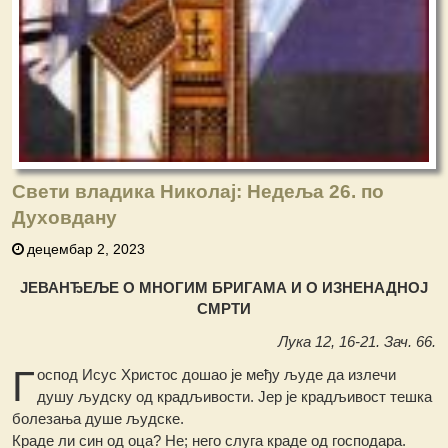
Свети владика Николај: Недеља 26. по
Духовдану
децембар 2, 2023
ЈЕВАНЂЕЉЕ О МНОГИМ БРИГАМА И О ИЗНЕНАДНОЈ
СМРТИ
Лука 12, 16-21. Зач. 66.
Г
оспод Исус Христос дошао је међу људе да излечи
душу људску од крадљивости. Јер је крадљивост тешка
болезања душе људске.
Краде ли син од оца? Не; него слуга краде од господара.