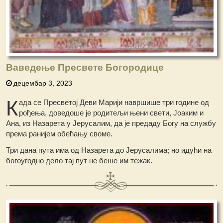
Ваведење Пресвете Богородице
децембар 3, 2023
К
ада се Пресветој Деви Марији навршише три године од
рођења, доведоше је родитељи њени свети, Јоаким и
Ана, из Назарета у Јерусалим, да је предаду Богу на службу
према ранијем обећању своме.
Три дана пута има од Назарета до Јерусалима; но идући на
богоугодно дело тај пут не беше им тежак.