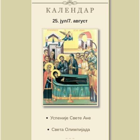
25. јул/7. август
Успеније Свете Ане
Света Олимпијада