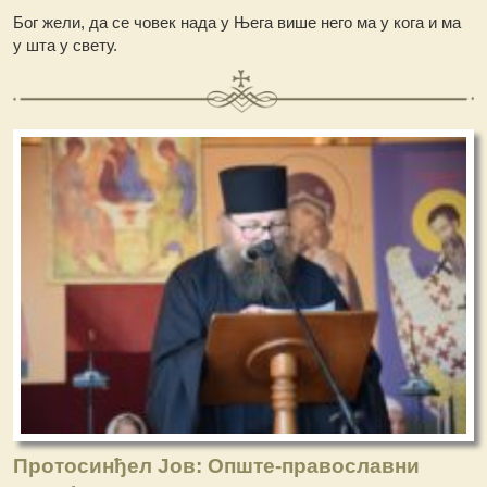
Бог жели, да се човек нада у Њега више него ма у кога и ма
у шта у свету.
Протосинђел Јов: Опште-православни