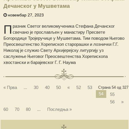
Дечанског у Мушветама
новембар 27, 2023
П
разник Светог великомученика Стефана Дечанског
свечано је прослављен у манастиру Пресвете
Богородице Тројеручице у Мушветама. Тим поводом Његово
Преосвештенство Хорепископ старорашки и лознички Г.Г.
Николај је служио Свету Архијерејску литургију уз
саслужење Његовог Преосвештенства Хорепископа
хвостански и барајевског Г. Г. Наума
« Прва
...
30
40
50
«
52
53
Страна 54 од 327
54
55
56
»
60
70
80
...
Последња »