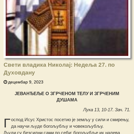
Свети владика Николај: Недеља 27. по
Духовдану
децембар 9, 2023
ЈЕВАНЂЕЉЕ О ЗГРЧЕНОМ ТЕЛУ И ЗГРЧЕНИМ
ДУШАМА
Лука 13, 10-17. Зач. 71.
Г
оспод Исус Христос посетио је земљу у сили и смирењу,
да научи људе богољубљу и човекољубљу.
Људи су безсилни сами по себи; богољубље их налева