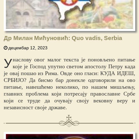
Др Милан Мићуновић: Quo vadis, Serbia
децембар 12, 2023
У
наслову овог малог текста је поновљено питање
које је Господ упутио светом апостолу Петру када
је овај пошао из Рима. Овде оно гласи: КУДА ИДЕШ,
СРБИЈО? Да бисмо бар донекле одговорили на ово
питање, навешћемо неколико, по нашем мишљењу,
главних проблема који потресају православне Србе
који се труде да очувају своју вековну веру и
независност своје државе.