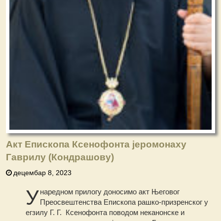
Акт Епископа Ксенофонта јеромонаху
Гаврилу (Кондрашову)
децембар 8, 2023
У
наредном прилогу доносимо акт Његовог
Преосвештенства Епископа рашко-призренског у
егзилу Г. Г. Ксенофонта поводом неканонске и