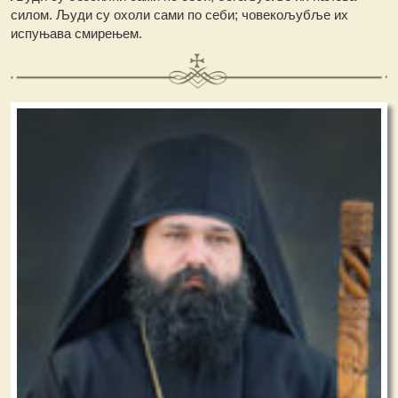
силом. Људи су охоли сами по себи; човекољубље их
испуњава смирењем.