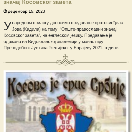
значај Косовског завета
децембар 15, 2023
У
наредном прилогу доносимо предавање протосинђела
Јова (Кадилa) на тему: “Опште-православни значај
Косовског завета”, на енглеском језику. Предавање је
одржано на Видовданској академији у манастиру
Преподобног Јустина Ћелијског у Барајеву 2021. године.