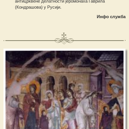
антицрквене делатности јеромонаха Гаврила
(Кондрашова) у Русији.
Инфо служба