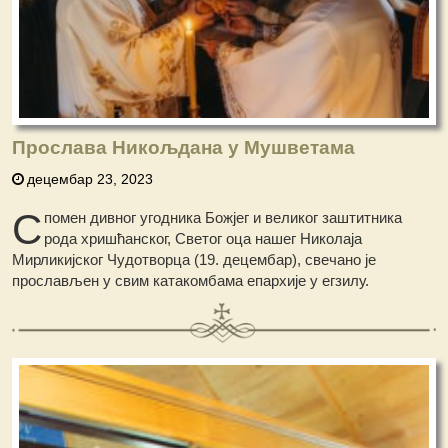
Прослава Никољдана у Мушветама
децембар 23, 2023
С
помен дивног угодника Божјег и великог заштитника
рода хришћанског, Светог оца нашег Николаја
Мирликијског Чудотворца (19. децембар), свечано је
прослављен у свим катакомбама епархије у егзилу.