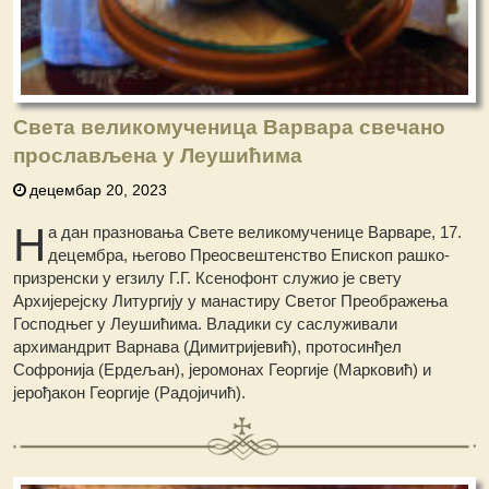
Света великомученица Варвара свечано
прослављена у Леушићима
децембар 20, 2023
Н
а дан празновања Свете великомученице Варваре, 17.
децембра, његово Преосвештенство Епископ рашко-
призренски у егзилу Г.Г. Ксенофонт служио је свету
Архијерејску Литургију у манастиру Светог Преображења
Господњег у Леушићима. Владики су саслуживали
архимандрит Варнава (Димитријевић), протосинђел
Софронија (Ердељан), јеромонах Георгије (Марковић) и
јерођакон Георгије (Радојичић).