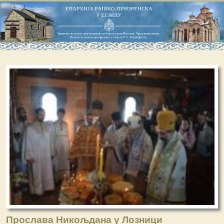
Прослава Никољдана у Лозници