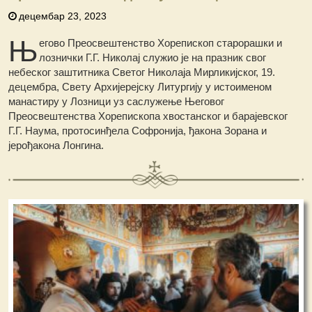
децембар 23, 2023
Њ
егово Преосвештенство Хорепископ старорашки и
лознички Г.Г. Николај служио је на празник свог
небеског заштитника Светог Николаја Мирликијског, 19.
децембра, Свету Архијерејску Литургију у истоименом
манастиру у Лозници уз саслужење Његовог
Преосвештенства Хорепископа хвостанског и барајевског
Г.Г. Наума, протосинђела Софронија, ђакона Зорана и
јерођакона Лонгина.