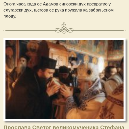
Онога часа када се Адамов синовски дух превратио у
слугарски дух, његова се рука пружила ка забрањеном
плоду.
Прослава Светог великомученика Стефана