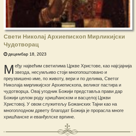
Свети Николај Архиепископ Мирликијски
Чудотворац
децембар 18, 2023
М
еђу највећим светилима Цркве Христове, као најсјајнија
звезда, несумљиво стоји многопоштовано и
преузвишено име, по животу, вери и по делима, Светог
Николаја мирликијског Архиепископа, великог пастира и
чудотворца. Овај угодник Божији представља прави дар
Божији целом роду хришћанском и васцелој Цркви
Христовој. У овом служитељу Божанских Тајни као на
многоплодном дрвету благодат Божија је прорасла многе
хришћанске и еванђелске врлине.