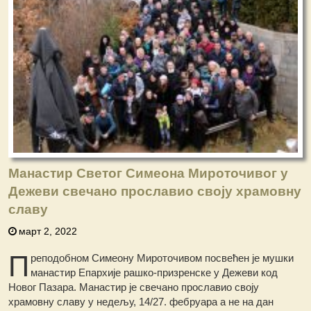
Манастир Светог Симеона Мироточивог у
Дежеви свечано прославио своју храмовну
славу
март 2, 2022
П
реподобном Симеону Мироточивом посвећен је мушки
манастир Епархије рашко-призренске у Дежеви код
Новог Пазара. Манастир је свечано прославио своју
храмовну славу у недељу, 14/27. фебруара а не на дан