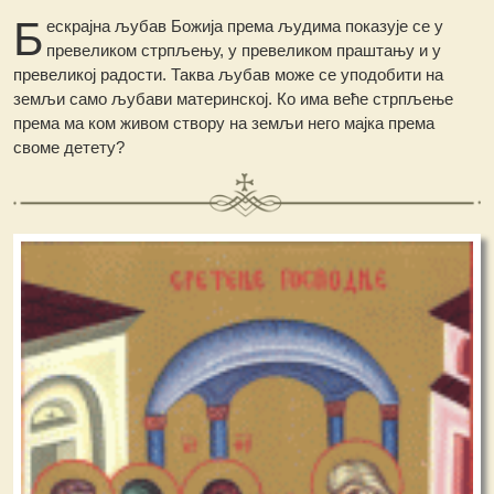
Б
ескрајна љубав Божија према људима показује се у
превеликом стрпљењу, у превеликом праштању и у
превеликој радости. Таква љубав може се уподобити на
земљи само љубави материнској. Ко има веће стрпљење
према ма ком живом створу на земљи него мајка према
своме детету?