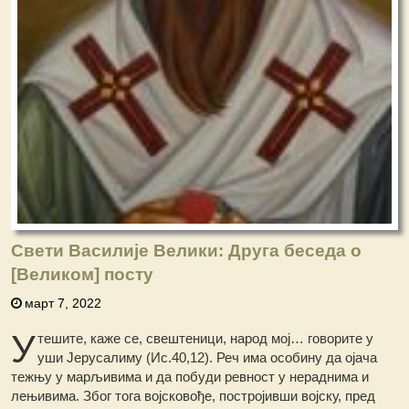
Свети Василије Велики: Друга беседа о
[Великом] посту
март 7, 2022
У
тешите, каже се, свештеници, народ мој… говорите у
уши Јерусалиму (Ис.40,12). Реч има особину да ојача
тежњу у марљивима и да побуди ревност у нераднима и
лењивима. Због тога војсковође, постројивши војску, пред