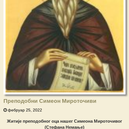
Преподобни Симеон Мироточиви
фебруар 25, 2022
Житије преподобног оца нашег
Симеона Мироточивог
(Стефана Немање)