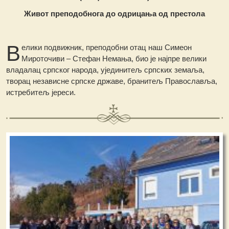
Живот преподобнога до одрицања од престола
В
елики подвижник, преподобни отац наш Симеон
Мироточиви – Стефан Немања, био је најпре велики
владалац српског народа, ујединитељ српских земаља,
творац независне српске државе, бранитељ Православља,
истребитељ јереси.