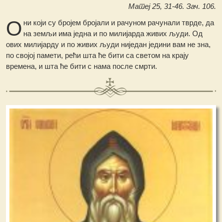
Матеј 25, 31-46. Зач. 106.
О
ни који су бројем бројали и рачуном рачунали тврде, да
на земљи има једна и по милијарда живих људи. Од
ових милијарду и по живих људи ниједан једини вам не зна,
по својој памети, рећи шта ће бити са светом на крају
времена, и шта ће бити с нама после смрти.