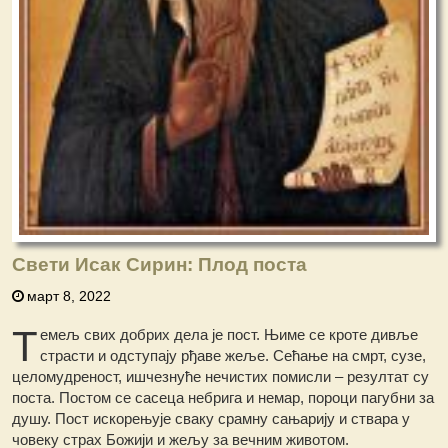
Свети Исак Сирин: Плод поста
март 8, 2022
Т
емељ свих добрих дела је пост. Њиме се кроте дивље
страсти и одступају рђаве жеље. Сећање на смрт, сузе,
целомудреност, ишчезнуће нечистих помисли – резултат су
поста. Постом се сасеца небрига и немар, пороци пагубни за
душу. Пост искорењује сваку срамну сањарију и ствара у
човеку страх Божији и жељу за вечним животом.