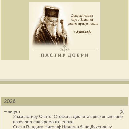
2026
–
август
(3)
У манастиру Светог Стефана Деспота српског свечано
прослављена храмовна слава
Свети Владика Николај: Недеља 9. по Духовдану