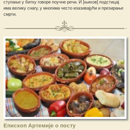
ступање у битку говоре поучне речи. И [њихов] подстицај
има велику снагу, у многима често изазивајући и презирање
смрти.
Епископ Артемије о посту