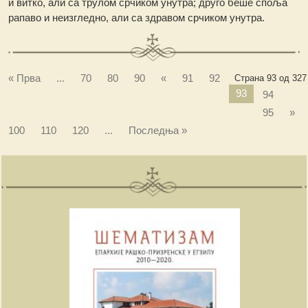
и витко, али са трулом срчиком унутра; друго беше споља
рапаво и неизгледно, али са здравом срчиком унутра.
« Прва
...
70
80
90
«
91
92
Страна 93 од 327
93
94
95
»
100
110
120
...
Последња »