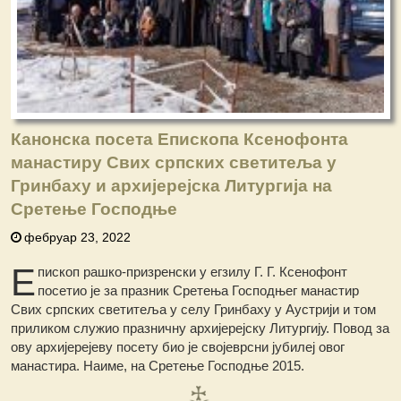
Канонска посета Епископа Ксенофонта
манастиру Свих српских светитеља у
Гринбаху и архијерејска Литургија на
Сретење Господње
фебруар 23, 2022
Е
пископ рашко-призренски у егзилу Г. Г. Ксенофонт
посетио је за празник Сретења Господњег манастир
Свих српских светитеља у селу Гринбаху у Аустрији и том
приликом служио празничну архијерејску Литургију. Повод за
ову архијерејеву посету био је својеврсни јубилеј овог
манастира. Наиме, на Сретење Господње 2015.