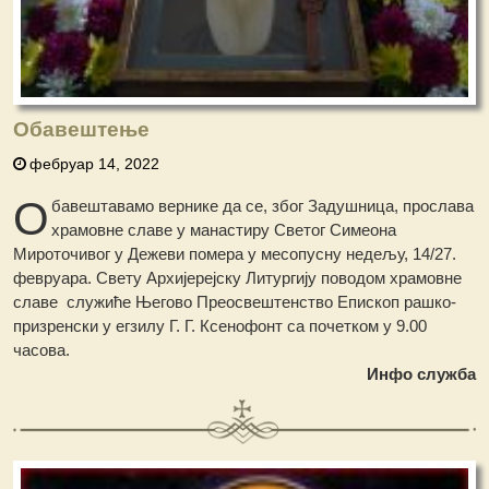
Обавештење
фебруар 14, 2022
О
бавештавамо вернике да се, због Задушница, прослава
храмовне славе у манастиру Светог Симеона
Мироточивог у Дежеви помера у месопусну недељу, 14/27.
февруара. Свету Архијерејску Литургију поводом храмовне
славе служиће Његово Преосвештенство Епископ рашко-
призренски у егзилу Г. Г. Ксенофонт са почетком у 9.00
часова.
Инфо служба