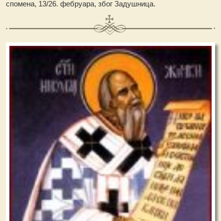
спомена, 13/26. фебруара, због Задушница.