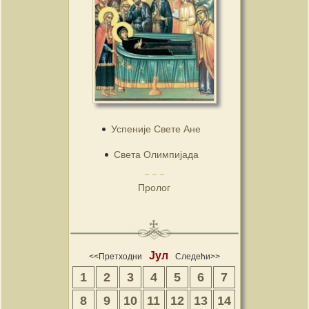
Успеније Свете Ане
Света Олимпијада
Пролог
Јул
<<Претходни
Следећи>>
1
2
3
4
5
6
7
8
9
10
11
12
13
14