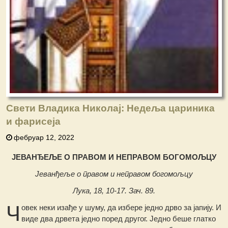
Свети Владика Николај: Недеља цариника
и фарисеја
фебруар 12, 2022
ЈЕВАНЂЕЉЕ O ПРАВОМ И НЕПРАВОМ БОГОМОЉЦУ
Јеванђеље о правом и неправом богомољцу
Лука, 18, 10-17. Зач. 89.
Ч
овек неки изађе у шуму, да избере једно дрво за јапију. И
виде два дрвета једно поред другог. Једно беше глатко