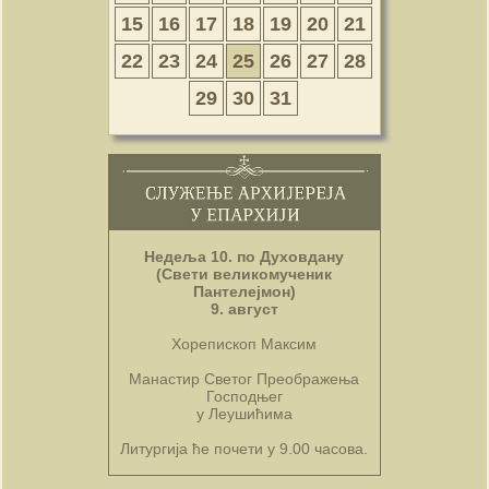
15
16
17
18
19
20
21
22
23
24
25
26
27
28
29
30
31
Недеља 10. по Духовдану
(Свети великомученик
Пантелејмон)
9. август
Хорепископ Максим
Манастир Светог Преображења
Господњег
у Леушићима
Литургија ће почети у 9.00 часова.