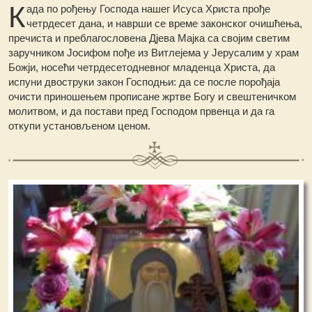
К
ада пo рођењу Господа нашег Исуса Христа прође
четрдесет дана, и наврши се време законског очишћења,
пречиста и преблагословена Дјева Мајка са својим светим
заручником Јосифом пође из Витлејема у Јерусалим у храм
Божји, носећи четрдесетодневног младенца Христа, да
испуни двоструки закон Господњи: да се после порођаја
очисти приношењем прописане жртве Богу и свештеничком
молитвом, и да постави пред Господом првенца и да га
откупи установљеном ценом.