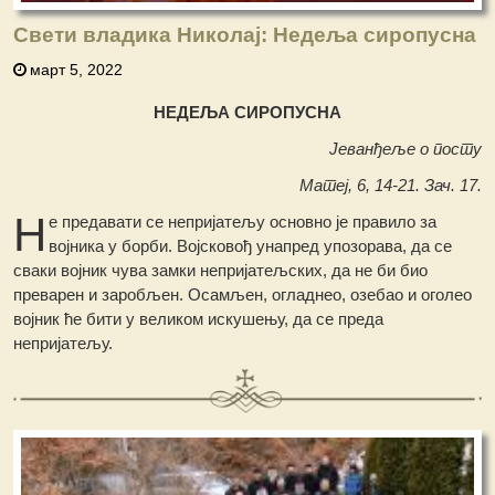
Свети владика Николај: Недеља сиропусна
март 5, 2022
НЕДЕЉА СИРОПУСНА
Јеванђеље о посту
Матеј, 6, 14-21. Зач. 17.
Н
е предавати се непријатељу основно је правило за
војника у борби. Војсковођ унапред упозорава, да се
сваки војник чува замки непријатељских, да не би био
преварен и заробљен. Осамљен, огладнео, озебао и оголео
војник ће бити у великом искушењу, да се преда
непријатељу.