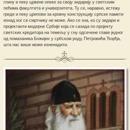
глину и пеку црвене опеке за своју зидарију у светским
пећима факултета и универзитета. Ту се, наравно, истежу
греде и пеку црепови за кровну конструкцију српске памети
изнад ког се смртнику не може. Ако се зна, ко су зидари и
пројектанти модерне Србије која се сазида по пројекту
светских кредитора на темељу у сну одсечене главе једног
од помазаника Божијих у србском роду, Петровића Ђорђа,
шта нас више може изненадити.