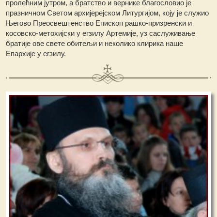
пролећним јутром, а братство и вернике благословио је
празничном Светом архијерејском Литургијом, коју je служио
Његово Преосвештенство Епископ рашко-призренски и
косовско-метохијски у егзилу Артемије, уз саслуживање
братије ове свете обитељи и неколико клирика наше
Епархије у егзилу.