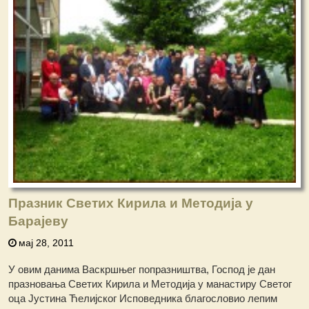
Празник Светих Кирила и Методија у
Барајеву
мај 28, 2011
У овим данима Васкршњег попразништва, Господ је дан
празновања Светих Кирила и Методија у манастиру Светог
оца Јустина Ћелијског Исповедника благословио лепим