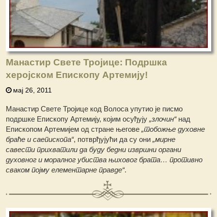
Манастир Свете Тројице: Подршка
херојском Епископу Артемију!
мај 26, 2011
Манастир Свете Тројице код Волоса упутио је писмо
подршке Епископу Артемију, којим осуђују
„злочин“
над
Епископом Артемијем од стране његове
„тобожње духовне
браће и саепископа“
, потврђујући да су они
„мирне
савести прихватили да буду бедни извршни органи
духовног и моралног убиства њиховог брата… противно
сваком појму елементарне правде“
.