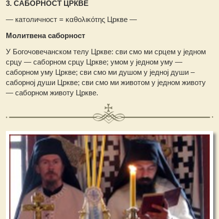
3. САБОРНОСТ ЦРКВЕ
— католичност = καθολικότης Цркве —
Молитвена саборност
У Богочовечанском телу Цркве: сви смо ми срцем у једном
срцу — саборном срцу Цркве; умом у једном уму —
саборном уму Цркве; сви смо ми душом у једној души –
саборној души Цркве; сви смо ми животом у једном животу
— саборном животу Цркве.