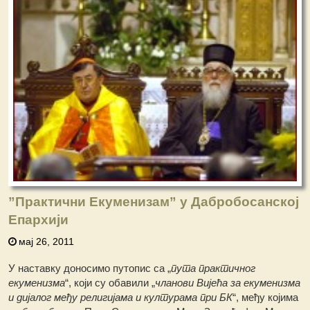
”Практични Екуменизам” у Дабробосанској
Епархији
мај 26, 2011
У наставку доносимо путопис са „
пута практичног
екуменизма
“, који су обавили „
чланови Вијећа за екуменизма
и дијалог међу религијама и културама при БК
“, међу којима