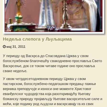
Недеља слепога у Љуљацима
мај 31, 2011
У периоду од Васкрса до Спасовдана Црква у свом
богослужбеном благочешћу свакодневно прославља Свето
Васкрсење, док се током читаве године оно прославља
сваке недеље.
У овом четрдесетодневном периоду Црква у свом
пастирском, богослужбено-педагошком предању пажњи
верника препоручује и износи оне моменте Христовог
еванђелског чудодејства која разоткривајућу Његову
божанску природу пројављују Његове васкрситељне силе и
моћи, које подижу род људски и васкрсавају га из свих