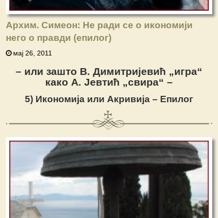
Архим. Симеон: Не ради се о икономији
него о правди (епилог)
мај 26, 2011
– или зашто В. Димитријевић „игра“
како А. Јевтић „свира“ –
5) Икономија или Акривија – Епилог