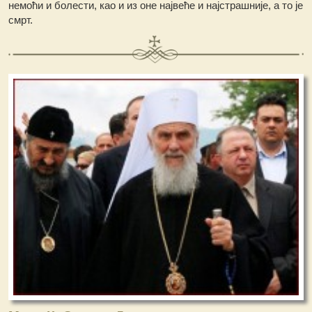
немоћи и болести, као и из оне највеће и најстрашније, а то је
смрт.