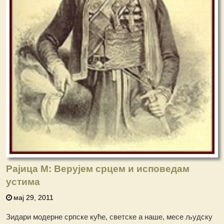
Рајица М: Верујем срцем и исповедам
устима
мај 29, 2011
Зидари модерне српске куће, светске а наше, месе људску