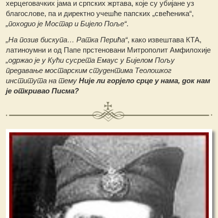
херцеговачких јама и српских жртава, које су убијане уз
благослове, па и директно учешће папских „свећеника“,
„походио је Мостар и Бијело Поље“
.
„На позив бискупа… Ратка Перића“
, како извештава КТА,
латиноумни и од Папе прстеновани Митрополит Амфилохије
„одржао је у Кући сусрета Емаус у Бијелом Пољу
предавање мостарским студентима Теолошког
института на тему
Није ли горјело срце у нама, док нам
је откривао Писма?