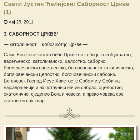
Свети Јустин Ћелијски: Саборност Цркве
(1)
мај 29, 2011
3. САБОРНОСТ ЦРКВЕ
*
— католичност = καθολικότης Цркве —
Само Богочовечанско биће Цркве по себи је свеобухватно,
васељенско, католичанско, целостно, саборно:
богочовечански васељенско, богочовечански католичанско,
богочовечански целостно, богочовечански саборно.
Богочовек Господ Исус Христос је Собом и у Себи на
најсавршенији и најпотпунији начин сабрао, оцелостио,
окатоличио, сјединио Бога и човека, а преко човека све
светове и сву твар.