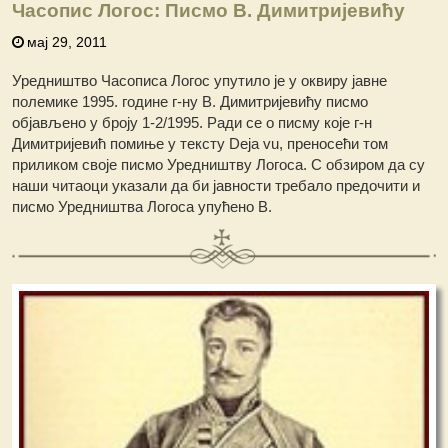
Часопис Логос: Писмо В. Димитријевићу
мај 29, 2011
Уредништво Часописа Логос упутило је у оквиру јавне
полемике 1995. године г-ну В. Димитријевићу писмо
објављено у броју 1-2/1995. Ради се о писму које г-н
Димитријевић помиње у тексту Deja vu, преносећи том
приликом своје писмо Уредништву Логоса. С обзиром да су
наши читаоци указали да би јавности требало предочити и
писмо Уредништва Логоса упућено В.