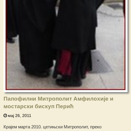
Папофилни Митрополит Амфилохије и
мостарски бискуп Перић
мај 26, 2011
Крајем марта 2010. цетињски Митрополит, преко