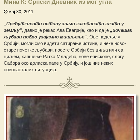
Мина К: Српски Дневник из мог угла
мај 30, 2011
„Прећуткивати истину значи закопавати злато у
земљу“
, давно је рекао Ава Евагрије, као и да је
„почетак
љубави добро узајамно мишљење“
. Ове недеље у
Србији, могли смо видети сатирање истине, и неке ново-
старе почетке љубави, посете Србији без циља или са
циљем, хапшење Ратка Младића, нове епископе, слогу
Сабора око доласка папе у Србију, и још низ неких
новонасталих ситуација.