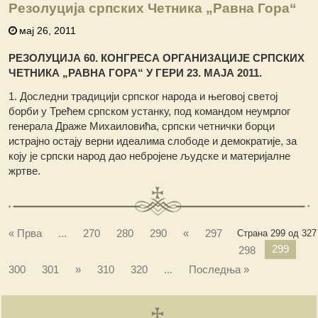
Резолуција српских Четника „Равна Гора“
мај 26, 2011
РЕЗОЛУЦИЈА 60. КОНГРЕСА ОРГАНИЗАЦИЈЕ СРПСКИХ
ЧЕТНИКА „РАВНА ГОРА“ У ГЕРИ 23. МАЈА 2011.
1. Доследни традицији српског народа и његовој светој
борби у Трећем српском устанку, под командом неумрлог
генерала Драже Михаиловића, српски четнички борци
истрајно остају верни идеалима слободе и демократије, за
коју је српски народ дао небројене људске и материјалне
жртве.
« Прва
...
270
280
290
«
297
Страна 299 од 327
299
298
300
301
»
310
320
...
Последња »