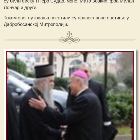
су били бискуп Перо Судар, монс. Мато Зовкић, фра Милан
Лончар и други.
Током свог путовања посетили су православне светиње у
Дабробосанској Митрополији.