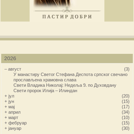
2026
–
август
(3)
У манастиру Светог Стефана Деспота српског свечано
прослављена храмовна слава
Свети Владика Николај: Недеља 9. по Духовдану
Свети пророк Илија – Илиндан
+
јул
(20)
+
јун
(15)
+
мај
(17)
+
април
(34)
+
март
(10)
+
фебруар
(15)
+
јануар
(30)