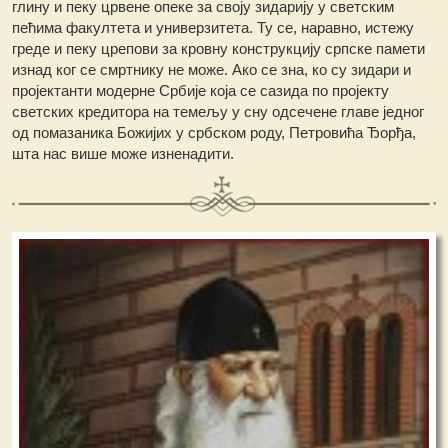
глину и пеку црвене опеке за своју зидарију у светским
пећима факултета и универзитета. Ту се, наравно, истежу
греде и пеку црепови за кровну конструкцију српске памети
изнад ког се смртнику не може. Ако се зна, ко су зидари и
пројектанти модерне Србије која се сазида по пројекту
светских кредитора на темељу у сну одсечене главе једног
од помазаника Божијих у србском роду, Петровића Ђорђа,
шта нас више може изненадити.