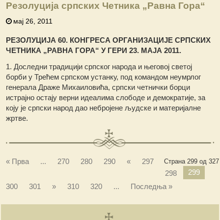
Резолуција српских Четника „Равна Гора“
мај 26, 2011
РЕЗОЛУЦИЈА 60. КОНГРЕСА ОРГАНИЗАЦИЈЕ СРПСКИХ
ЧЕТНИКА „РАВНА ГОРА“ У ГЕРИ 23. МАЈА 2011.
1. Доследни традицији српског народа и његовој светој
борби у Трећем српском устанку, под командом неумрлог
генерала Драже Михаиловића, српски четнички борци
истрајно остају верни идеалима слободе и демократије, за
коју је српски народ дао небројене људске и материјалне
жртве.
« Прва
...
270
280
290
«
297
Страна 299 од 327
299
298
300
301
»
310
320
...
Последња »