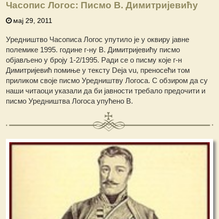
Часопис Логос: Писмо В. Димитријевићу
мај 29, 2011
Уредништво Часописа Логос упутило је у оквиру јавне
полемике 1995. године г-ну В. Димитријевићу писмо
објављено у броју 1-2/1995. Ради се о писму које г-н
Димитријевић помиње у тексту Deja vu, преносећи том
приликом своје писмо Уредништву Логоса. С обзиром да су
наши читаоци указали да би јавности требало предочити и
писмо Уредништва Логоса упућено В.