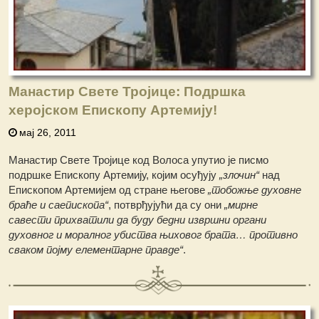
Манастир Свете Тројице: Подршка
херојском Епископу Артемију!
мај 26, 2011
Манастир Свете Тројице код Волоса упутио је писмо
подршке Епископу Артемију, којим осуђују
„злочин“
над
Епископом Артемијем од стране његове
„тобожње духовне
браће и саепископа“
, потврђујући да су они
„мирне
савести прихватили да буду бедни извршни органи
духовног и моралног убиства њиховог брата… противно
сваком појму елементарне правде“
.