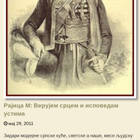
Рајица М: Верујем срцем и исповедам
устима
мај 29, 2011
Зидари модерне српске куће, светске а наше, месе људску