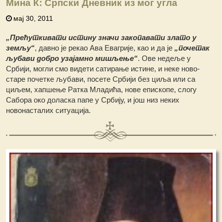
Мина К: Српски Дневник из мог угла
мај 30, 2011
„Прећуткивати истину значи закопавати злато у
земљу“
, давно је рекао Ава Евагрије, као и да је
„почетак
љубави добро узајамно мишљење“
. Ове недеље у
Србији, могли смо видети сатирање истине, и неке ново-
старе почетке љубави, посете Србији без циља или са
циљем, хапшење Ратка Младића, нове епископе, слогу
Сабора око доласка папе у Србију, и још низ неких
новонасталих ситуација.