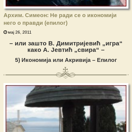
Архим. Симеон: Не ради се о икономији
него о правди (епилог)
мај 26, 2011
– или зашто В. Димитријевић „игра“
како А. Јевтић „свира“ –
5) Икономија или Акривија – Епилог