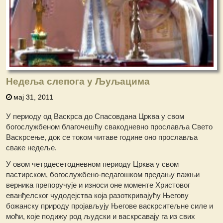
Недеља слепога у Љуљацима
мај 31, 2011
У периоду од Васкрса до Спасовдана Црква у свом
богослужбеном благочешћу свакодневно прославља Свето
Васкрсење, док се током читаве године оно прославља
сваке недеље.
У овом четрдесетодневном периоду Црква у свом
пастирском, богослужбено-педагошком предању пажњи
верника препоручује и износи оне моменте Христовог
еванђелског чудодејства која разоткривајућу Његову
божанску природу пројављују Његове васкрситељне силе и
моћи, које подижу род људски и васкрсавају га из свих