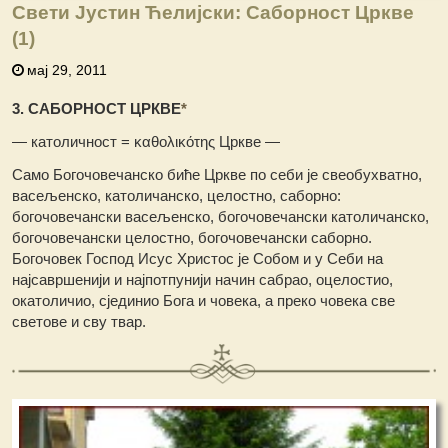
Свети Јустин Ћелијски: Саборност Цркве
(1)
мај 29, 2011
3. САБОРНОСТ ЦРКВЕ
*
— католичност = καθολικότης Цркве —
Само Богочовечанско биће Цркве по себи је свеобухватно,
васељенско, католичанско, целостно, саборно:
богочовечански васељенско, богочовечански католичанско,
богочовечански целостно, богочовечански саборно.
Богочовек Господ Исус Христос је Собом и у Себи на
најсавршенији и најпотпунији начин сабрао, оцелостио,
окатоличио, сјединио Бога и човека, а преко човека све
светове и сву твар.