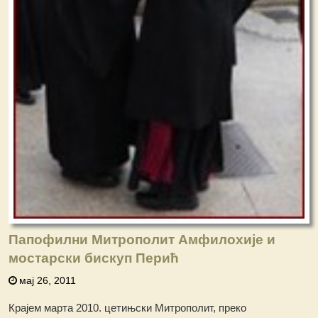
Папофилни Митрополит Амфилохије и
мостарски бискуп Перић
мај 26, 2011
Крајем марта 2010. цетињски Митрополит, преко