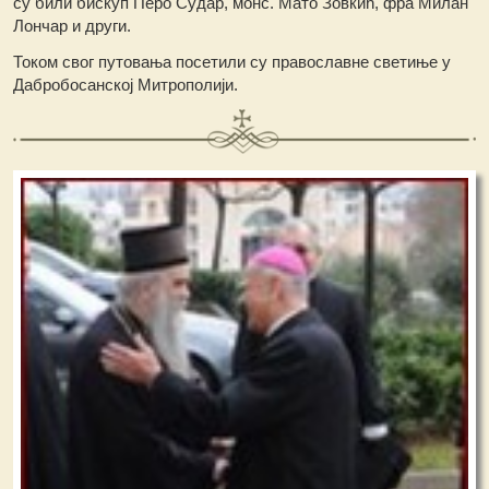
су били бискуп Перо Судар, монс. Мато Зовкић, фра Милан
Лончар и други.
Током свог путовања посетили су православне светиње у
Дабробосанској Митрополији.