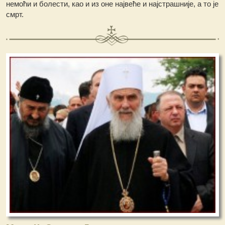
немоћи и болести, као и из оне највеће и најстрашније, а то је
смрт.