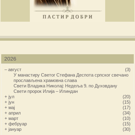
2026
–
август
(3)
У манастиру Светог Стефана Деспота српског свечано
прослављена храмовна слава
Свети Владика Николај: Недеља 9. по Духовдану
Свети пророк Илија – Илиндан
+
јул
(20)
+
јун
(15)
+
мај
(17)
+
април
(34)
+
март
(10)
+
фебруар
(15)
+
јануар
(30)