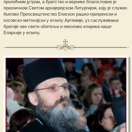
пролећним јутром, а братство и вернике благословио је
празничном Светом архијерејском Литургијом, коју je служио
Његово Преосвештенство Епископ рашко-призренски и
косовско-метохијски у егзилу Артемије, уз саслуживање
братије ове свете обитељи и неколико клирика наше
Епархије у егзилу.