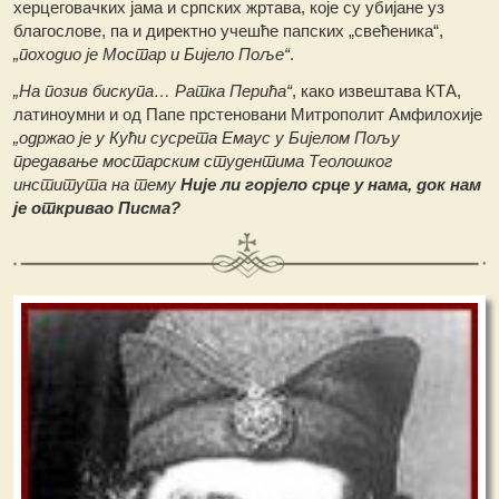
херцеговачких јама и српских жртава, које су убијане уз
благослове, па и директно учешће папских „свећеника“,
„походио је Мостар и Бијело Поље“
.
„На позив бискупа… Ратка Перића“
, како извештава КТА,
латиноумни и од Папе прстеновани Митрополит Амфилохије
„одржао је у Кући сусрета Емаус у Бијелом Пољу
предавање мостарским студентима Теолошког
института на тему
Није ли горјело срце у нама, док нам
је откривао Писма?