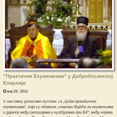
”Практични Екуменизам” у Дабробосанској
Епархији
мај 26, 2011
У наставку доносимо путопис са „
пута практичног
екуменизма
“, који су обавили „
чланови Вијећа за екуменизма
и дијалог међу религијама и културама при БК
“, међу којима