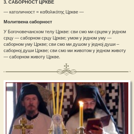
3. САБОРНОСТ ЦРКВЕ
— католичност = καθολικότης Цркве —
Молитвена саборност
У Богочовечанском телу Цркве: сви смо ми срцем у једном
срцу — саборном срцу Цркве; умом у једном уму —
саборном уму Цркве; сви смо ми душом у једној души –
саборној души Цркве; сви смо ми животом у једном животу
— саборном животу Цркве.