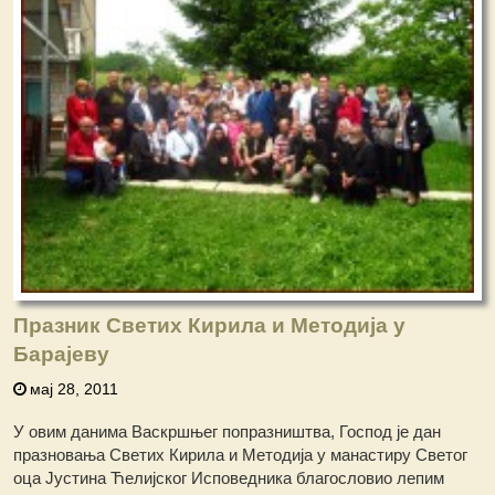
Празник Светих Кирила и Методија у
Барајеву
мај 28, 2011
У овим данима Васкршњег попразништва, Господ је дан
празновања Светих Кирила и Методија у манастиру Светог
оца Јустина Ћелијског Исповедника благословио лепим