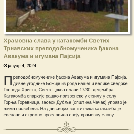
Храмовна слава у катакомби Светих
Трнaвских преподобномученика ђакона
Авакума и игумана Пајсија
јануар 4, 2024
П
реподобномученике ђакона Авакума и игумана Пајсија,
дивне угоднике Божије из рода нашег и велике сведоке
Господа Христа, Света Црква слави 17/30. децембра.
Катакомба епархије рашко-призренске у егзилу у селу
Горња Горевница, засеок Дубље (општина Чачак) управо је
њима посвећена. На дан својих заштитника катакомба је
свечано и скромно прославила своју храмовну славу.