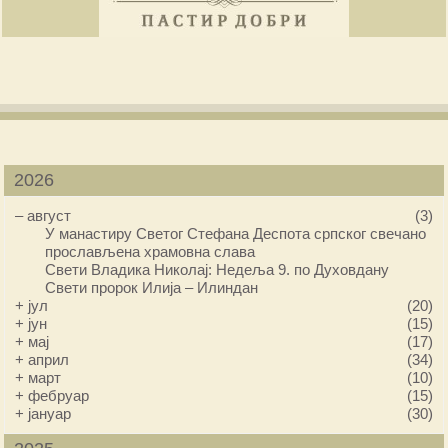
2026
–
август
(3)
У манастиру Светог Стефана Деспота српског свечано
прослављена храмовна слава
Свети Владика Николај: Недеља 9. по Духовдану
Свети пророк Илија – Илиндан
+
јул
(20)
+
јун
(15)
+
мај
(17)
+
април
(34)
+
март
(10)
+
фебруар
(15)
+
јануар
(30)