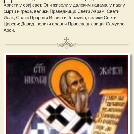
Христа у овај свет. Они живели у далеким надама, у паклу
смрти и греха, велики Праведници: Свети Аврам, Свети
Исак, Свети Пророци Исаија и Јеремија, велики Свети
Цареви: Давид, велики славни Првосвештеници: Самуило,
Арон.