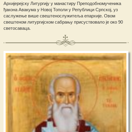
Архијерејску Литургију у манастиру Преподобномученика
ђакона Авакума у Новој Тополи у Републици Српској, уз
саслужење више свештенослужитеља епархије. Овом
свештеном литургијском сабрању присуствовало је око 90
светосаваца.