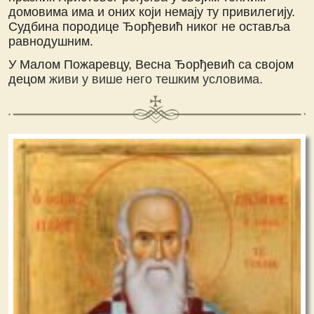
домовима има и оних који немају ту привилегију.
Судбина породице Ђорђевић никог не оставља
равнодушним.
У Малом Пожаревцу, Весна Ђорђевић са својом
децом
живи у више него тешким условима.