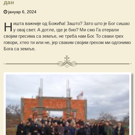
дан
јануар 6, 2024
Н
ишта важније од Божића! Зашто? Зато што је Бог сишао
у овај свет. А дотле, где је био? Ми смо Га отерали
својим гресима са земље, не треба нам Бог. То сваки грех
говори, хтео ти или не, јер сваким својим грехом ми одгонимо
Бога са земље.