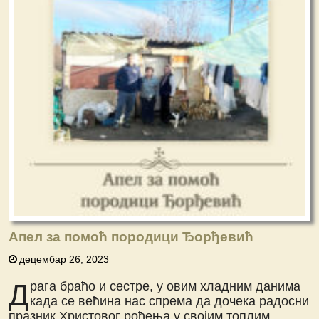
Апел за помоћ породици Ђорђевић
децембар 26, 2023
Д
рага браћо и сестре, у овим хладним данима
када се већина нас спрема да дочека радосни
празник Христовог рођења у својим топлим