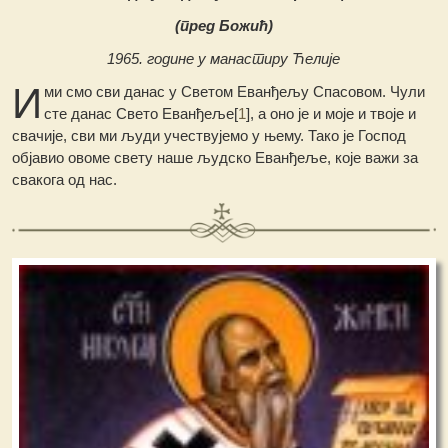
(пред Божић)
1965. године у манастиру Ћелије
И
ми смо сви данас у Светом Еванђељу Спасовом. Чули
сте данас Свето Еванђеље[
1
], а оно је и моје и твоје и
свачије, сви ми људи учествујемо у њему. Тако је Господ
објавио овоме свету наше људско Еванђеље, које важи за
свакога од нас.