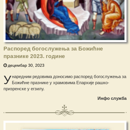
Распоред богослужења за Божићне
празнике 2023. године
децембар 30, 2023
У
наредним редовима доносимо распоред богослужења за
Божићне празнике у храмовима Епархије рашко-
призренске у егзилу.
Инфо служба