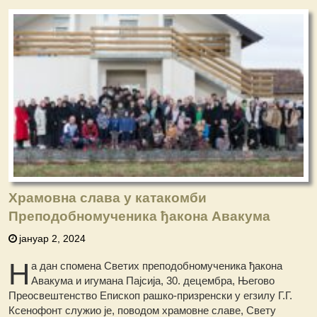
Храмовна слава у катакомби
Преподобномученика ђакона Авакума
јануар 2, 2024
Н
а дан спомена Светих преподобномученика ђакона
Авакума и игумана Пајсија, 30. децембра, Његово
Преосвештенство Епископ рашко-призренски у егзилу Г.Г.
Ксенофонт служио је, поводом храмовне славе, Свету