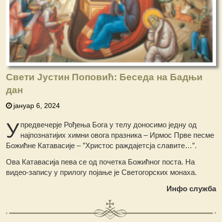
Свети Јустин Поповић: Беседа на Бадњи
дан
јануар 6, 2024
У
предвечерје Рођења Бога у телу доносимо једну од
најпознатијих химни овога празника – Ирмос Прве песме
Божићне Катавасије – ”Христос раждајетсја славите…”.
Ова Катавасија пева се од почетка Божићног поста. На
видео-запису у прилогу појање је Светогорских монаха.
Инфо служба