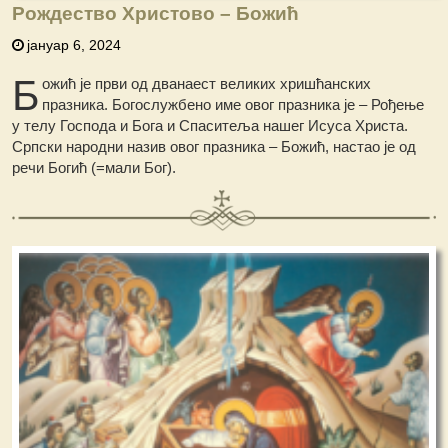
Рождество Христово – Бοжић
јануар 6, 2024
Б
ожић је први од дванаест великих хришћанских
празника. Богослужбено име овог празника је – Рођење
у телу Господа и Бога и Спаситеља нашег Исуса Христа.
Српски народни назив овог празника – Божић, настао је од
речи Богић (=мали Бог).