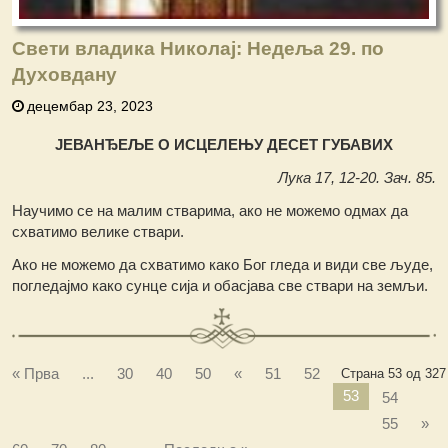
Свети владика Николај: Недеља 29. по
Духовдану
децембар 23, 2023
ЈЕВАНЂЕЉЕ О ИСЦЕЛЕЊУ ДЕСЕТ ГУБАВИХ
Лука 17, 12-20. Зач. 85.
Научимо се на малим стварима, ако не можемо одмах да
схватимо велике ствари.
Ако не можемо да схватимо како Бог гледа и види све људе,
погледајмо како сунце сија и обасјава све ствари на земљи.
« Прва
...
30
40
50
«
51
52
Страна 53 од 327
53
54
55
»