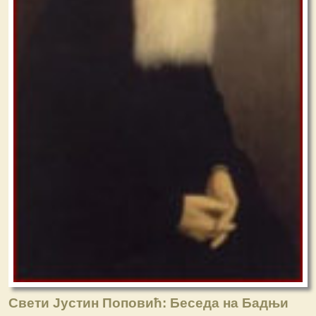
Свети Јустин Поповић: Беседа на Бадњи