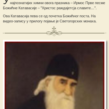
У
најпознатијих химни овога празника – Ирмос Прве песме
Божићне Катавасије – ”Христос раждајетсја славите…”.
Ова Катавасија пева се од почетка Божићног поста. На
видео-запису у прилогу појање је Светогорских монаха.