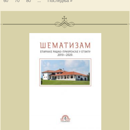
60
70
80
...
Последња »