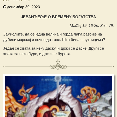
децембар 30, 2023
ЈЕВАНЂЕЉЕ О БРЕМЕНУ БОГАТСТВА
Матеј 19, 16-26. Зач. 79.
Замислите, да се једна велика и горда лађа разбије на
дубини морској и почне да тоне. Шта бива с путницима?
Један се хвата за неку даску, и држи се даске. Други се
хвата за неко буре, и држи се бурета.