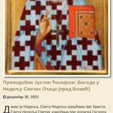
Преподобни Јустин Ћелијски: Беседа у
Недељу Светих Отаца (пред Божић)
децембар 30, 2023
Д
анас је Недеља, Света Недеља хришћана пре Христа.
Света Недеља Светих хришћана пре доласка Господа