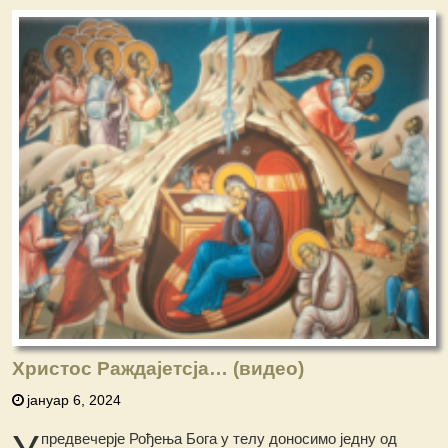
Христос Раждајетсја… (видео)
јануар 6, 2024
предвечерје Рођења Бога у телу доносимо једну од