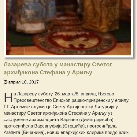
Лазарева субота у манастиру Светог
архиђакона Стефана у Ариљу
април 10, 2017
Н
а Лазареву суботу, 26. марта/8. априла, Његово
Преосвештенство Епископ рашко-призренски у егзилу
Г.Г. Артемије служио је Свету Архијерејску Литургију у
манастиру Светог архиђакона Стефана у Ариљу уз
саслужење архимандрита Варнаве (Димитријевића),
протосинђела Варсануфија (Стошића), протосинђела
Агапита (Бичанина), нових епархијских клирика придошлих