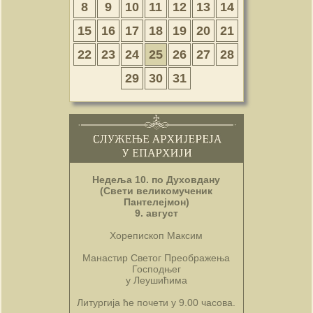
8
9
10
11
12
13
14
15
16
17
18
19
20
21
22
23
24
25
26
27
28
29
30
31
Недеља 10. по Духовдану
(Свети великомученик
Пантелејмон)
9. август
Хорепископ Максим
Манастир Светог Преображења
Господњег
у Леушићима
Литургија ће почети у 9.00 часова.