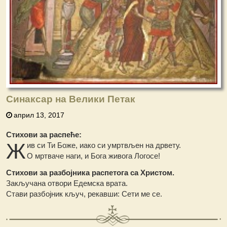
Синаксар на Велики Петак
април 13, 2017
Стихови за распеће:
Ж
ив си Ти Боже, иако си умртвљен на дрвету.
О мртваче наги, и Бога живога Логосе!
Стихови за разбојника распетога са Христом.
Закључана отвори Едемска врата.
Стави разбојник кључ, рекавши: Сети ме се.