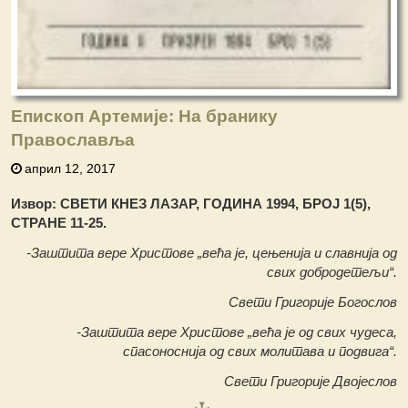
Епископ Артемије: На бранику
Православља
април 12, 2017
Извор: СВЕТИ КНЕЗ ЛАЗАР, ГОДИНА 1994, БРОЈ 1(5),
СТРАНЕ 11-25.
-Заштита вере Христове „већа је, цењенија и славнија од
свих добродетељи“.
Свети Григорије Богослов
-Заштита вере Христове „већа је од свих чудеса,
спасоноснија од свих молитава и подвига“.
Свети Григорије Двојеслов