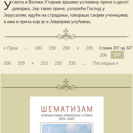
У
свети и Велики Уторник вршимо успомену приче о десет
девојака. Јер такве приче, узлазећи Господ у
Јерусалим, идући на страдање, говораше својим ученицима;
а има и прича које је и Јеврејима упућивао.
« Прва
...
180
190
200
«
205
Страна 207 од 327
207
206
208
209
»
210
220
230
...
Последња »