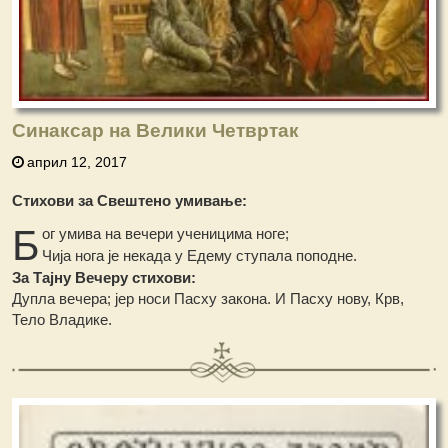
Синаксар на Велики Четвртак
април 12, 2017
Стихови за Свештено умивање:
Б
ог умива на вечери ученицима ноге;
Чија нога је некада у Едему ступала поподне.
За Тајну Вечеру стихови:
Дупла вечера; јер носи Пасху закона. И Пасху нову, Крв,
Тело Владике.