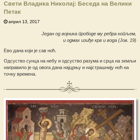
Свети Владика Николај: Беседа на Велики
Петак
април 13, 2017
Један од војника прободе му ребра копљем,
и одмах изиђе крв и вода (Јов. 19)
Ево дана који је сав ноћ.
Одсуство сунца на небу и одсуство разума и срца на земљи
направило је од овога дана најцрњу и најстрашнију ноћ на
точку времена.