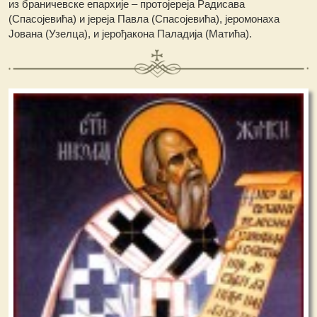
из браничевске епархије – протојереја Радисава
(Спасојевића) и јереја Павла (Спасојевића), јеромонаха
Јована (Узелца), и јерођакона Паладија (Матића).