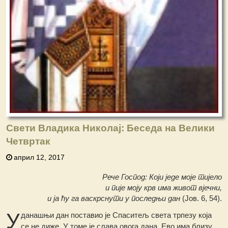
Свети Владика Николај: Беседа на Велики
Четвртак
април 12, 2017
Рече Господ: Који једе моје тијело
и пије моју крв има живот вјечни,
и ја ћу га васкрснути у последњи дан
(Јов. 6, 54).
У
данашњи дан поставио је Спаситељ света трпезу која
се не диже. У томе је слава овога дана. Ево има близу