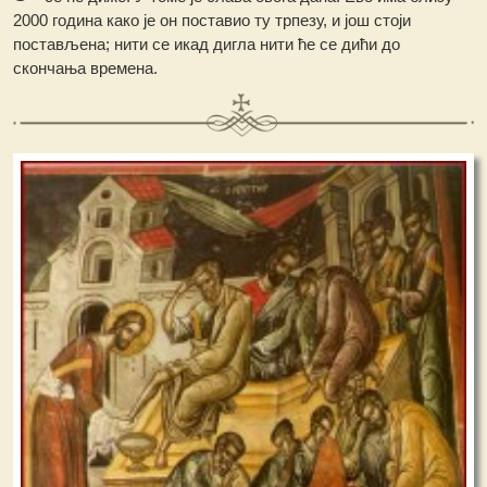
2000 година како је он поставио ту трпезу, и још стоји
постављена; нити се икад дигла нити ће се дићи до
скончања времена.