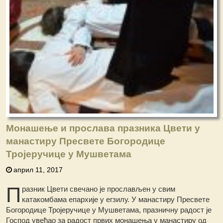
Монашење и прослава празника Цвети у
манастиру Пресвете Богородице
Тројеручице у Мушветама
април 11, 2017
П
разник Цвети свечано је прослављен у свим
катакомбама епархије у егзилу. У манастиру Пресвете
Богородице Тројеручице у Мушветама, празничну радост је
Господ увећао за радост првих монашења у манастиру од