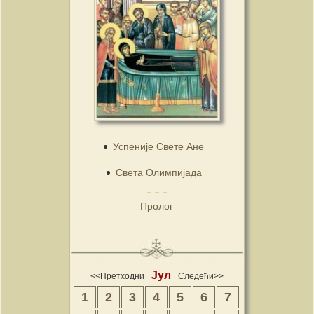
Успеније Свете Ане
Света Олимпијада
Пролог
Јул
<<Претходни
Следећи>>
1
2
3
4
5
6
7