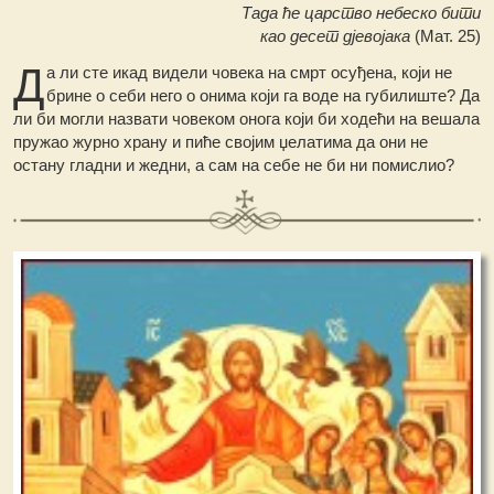
Тада ће царство небеско бити
као десет дјевојака
(Мат. 25)
Д
а ли сте икад видели човека на смрт осуђена, који не
брине о себи него о онима који га воде на губилиште? Да
ли би могли назвати човеком онога који би ходећи на вешала
пружао журно храну и пиће својим џелатима да они не
остану гладни и жедни, а сам на себе не би ни помислио?