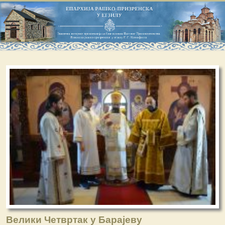
Велики Четвртак у Барајеву