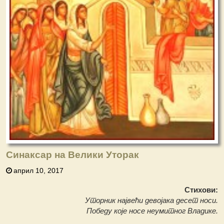
Синаксар на Велики Уторак
април 10, 2017
Стихови:
Уторник највећи девојака десет носи.
Победу које носе неумитног Владике.