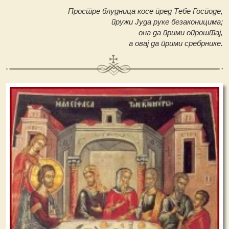
Простре блудница косе пред Тебе Господе,
пружи Јуда руке безаконицима;
она да прими опроштај,
а овај да прими сребрнике.