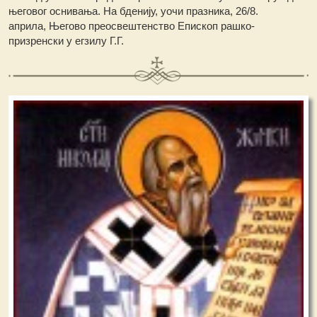
његовог оснивања. На бденију, уочи празника, 26/8.
априла, Његово преосвештенство Епископ рашко-
призренски у егзилу Г.Г.