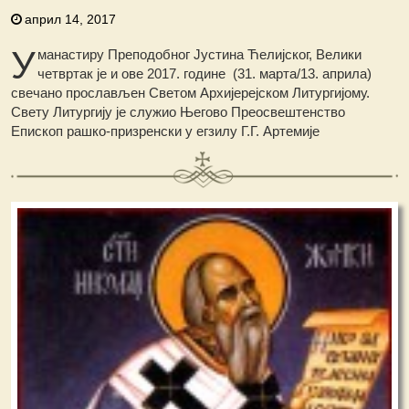
април 14, 2017
У
манастиру Преподобног Јустина Ћелијског, Велики
четвртак је и ове 2017. године (31. марта/13. априла)
свечано прослављен Светом Архијерејском Литургијому.
Свету Литургију је служио Његово Преосвештенство
Епископ рашко-призренски у егзилу Г.Г. Артемије