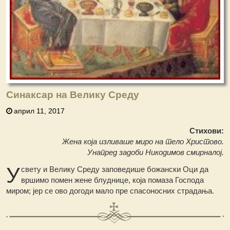
Синаксар на Велику Среду
април 11, 2017
Стихови:
Жена која изливаше миро на тело Христово.
Унапред задоби Никодимов смирналој.
У
свету и Велику Среду заповедише божански Оци да
вршимо помен жене блуднице, која помаза Господа
миром; јер се ово догоди мало пре спасоносних страдања.