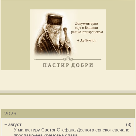
2026
–
август
(3)
У манастиру Светог Стефана Деспота српског свечано
прослављена храмовна слава