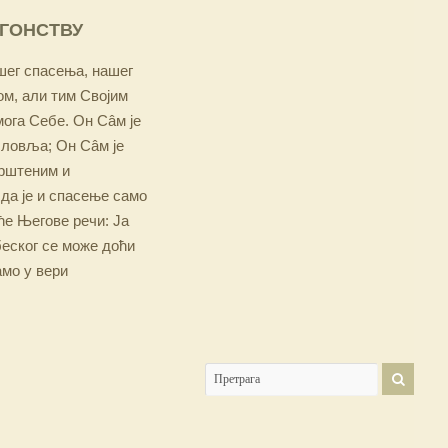
ОГОНСТВУ
ашег спасења, нашег
м, али тим Својим
мога Себе. Он Сâм је
словља; Он Сâм је
крштеним и
 да је и спасење само
е Његове речи: Ја
беског се може доћи
амо у вери