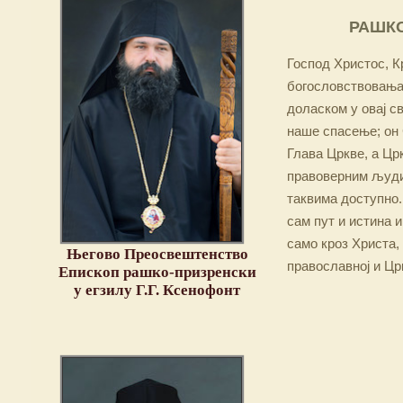
РАШКО
Господ Христос, Кр
богословствовања,
доласком у овај св
наше спасење; он 
Глава Цркве, а Цр
правоверним људим
таквима доступно.
сам пут и истина и
само кроз Христа,
Његово Преосвештенство
православној и Цр
Епископ рашко-призренски
у егзилу Г.Г. Ксенофонт