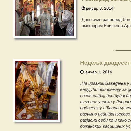
јануар 3, 2014
Доносимо распоред бог
омофором Епископа Арт
Недеља двадесет 
јануар 1, 2014
„На празник Ваведења у 
верујући припремају за
наговештај, поступај по
његовог узрока у предве
одблесак у стварању чо
разумно испитај његово
разјасни себи ко и како
божанских васпитних ус