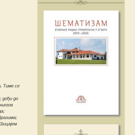
. Тиме се
; дођи до
 његов
а;
бразима;
утицајем