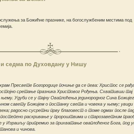
ослужења за Божићне празнике, на богослужбеним местима под
емија.
и седма по Духовдану у Нишу
храм Пресвете Богородице почиње да се пева: Христос се рађа
 достојно сретање празника Христовог Рођења. Схвативши тај
 њему. Удуби се у тајну Оваплоћења јединородног Сина Божијег
чном савету Божијем о постанку света и човека у њему; увиди
века; радосно сусретни прву благовест о томе одмах после пад
 постепено раскривање у пророштвима и старозаветним прао
 се у Израиљу припремио за прихватање оваплоћеног Бога, под 
танова и чинова.