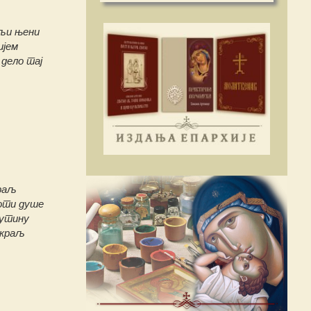
ељи њени
ијем
 дело тај
краљ
соти душе
лутину
 краљ