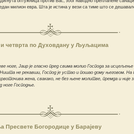
дигнута оптужница против Вас, због наводно преплаћене санаци
један милион евра. Шта је истина у вези са тиме што се дешавал
 и четврта по Духовдану у Љуљацима
 ноге, Јаир је гласно пред свима молио Господа за исцељење 
. Ништа не рекавши, Господ је устао и пошао дому његовом. На
крвоточива жена, свакако, не без њене молитве, премда и није 
д ноге Господње.
а Пресвете Богородице у Барајеву