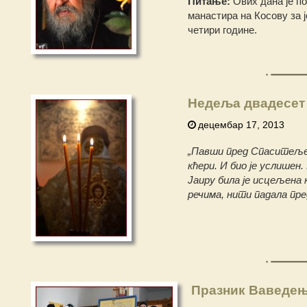
Питање:
Ових дана је по
манастира на Косову за 
четири године.
Недеља двадесет
децембар 17, 2013
„Павши пред Спаситељеве
кћери. И био је услишен
Јаиру била је исцељена 
речима, нити падала пре
Празник Ваведењ