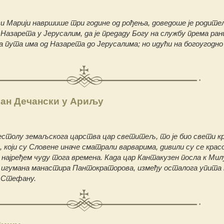
ви Марији навршише три године од рођења, доведоше је родит
 Назарета у Јерусалим, да је предаду Богу на службу према ран
а пута има од Назарета до Јерусалима; но идући на богоугодно
ан Дечански у Ариљу
престолу земаљскога царства цар светитељ, то је био свети 
 који су Словене иначе сматрали варварима, дивили су се кра
 најређем чуду тога времена. Када цар Кантакузен посла к Ми
 игумана манастира Пантократорова, између осталога упита
у Стефану.