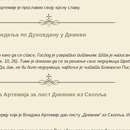
темије је прославио своју крсну славу.
недеља по Духовдану у Дежеви
о како да се спасе, Господ је узвратио питањем: Шта је написан
. 10, 26). Тиме је показао да се за решење свих недоумица тре
Да, пак, не би било недоумица, најбоље је читати Божанско Пис
а Артемија за лист Дневник из Скопља
вју који је Владика Артемије дао листу „Дневник“ из Скопља. Ин