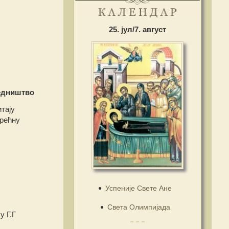
25. јул/7. август
едништво
тају
срећну
Успеније Свете Ане
Света Олимпијада
у Г.Г