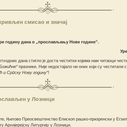
кривљен смисао и значај
ре годину дана о „прослављању Нове године“.
Ур
тходних дана стигло је доста честитки којима нам читаоци чести
Божићне“
празнике. Није недостајало ни оних који су честитали 
ић и Српску Нову годину“
!
ослављен у Лозници
ле, Његово Преосвештенство Епископ рашко-призренски у Егзил
ту Архијерејску Литургију у Лозници.