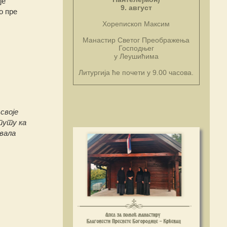
је
9. август
о пре
Хорепископ Максим
Манастир Светог Преображења
Господњег
у Леушићима
Литургија ће почети у 9.00 часова.
своје
 путу ка
звала