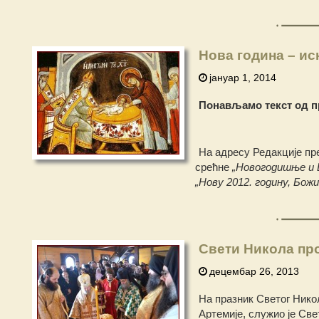
Нова година – ис
јануар 1, 2014
Понављамо текст од п
На адресу Редакције пре
срећне
„Новогодишње и 
„Нову 2012. годину, Бож
Свети Никола пр
децембар 26, 2013
На празник Светог Нико
Артемије, служио је Све