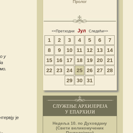
Пролог
Јул
<<Претходни
Следећи>>
1
2
3
4
5
6
7
8
9
10
11
12
13
14
о у
15
16
17
18
19
20
21
ба
мо.
22
23
24
25
26
27
28
29
30
31
тервју је
Недеља 10. по Духовдану
(Свети великомученик
Пантелејмон)