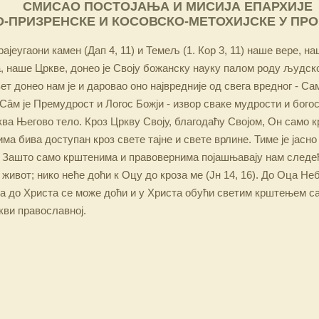
СМИСАО ПОСТОЈАЊА И МИСИЈА ЕПАРХИЈЕ
-ПРИЗРЕНСКЕ И КОСОВСКО-МЕТОХИЈСКЕ У ПР
ајеугаони камен (Дап 4, 11) и Темељ (1. Кор 3, 11) наше вере, н
 наше Цркве, донео је Своју божанску науку палом роду људско
ет донео нам је и даровао оно највредније од свега вредног - Са
Сâм је Премудрост и Логос Божји - извор сваке мудрости и бого
ква Његово тело. Кроз Цркву Своју, благодаћу Својом, Он само 
а бива доступан кроз свете тајне и свете врлине. Тиме је јасно
 Зашто само крштенима и правовернима појашњавају нам следећ
 живот; нико неће доћи к Оцу до кроза ме (Јн 14, 16). До Оца Не
 а до Христа се може доћи и у Христа обући светим крштењем с
кви православној.