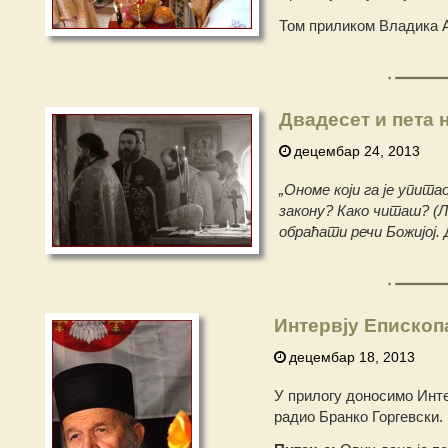
Том приликом Владика Ар
Двадесет и пета 
децембар 24, 2013
„Ономе који га је упита
закону? Како читаш? (Лк
обраћати речи Божијој. 
Интервју Епископ
децембар 18, 2013
У прилогу доносимо Интер
радио Бранко Горгевски.