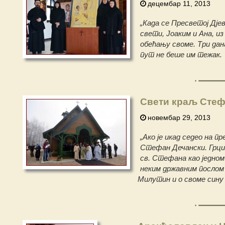
децембар 11, 2013
„Када се Пресветој Дје
свети, Јоаким и Ана, из
обећању своме. Три дан
пут не беше им тежак.
Свети краљ Стеф
новембар 29, 2013
„Ако је икад седео на 
Стефан Дечански. Грци,
св. Стефана као једном
неким државним послом
Милутин и о своме син