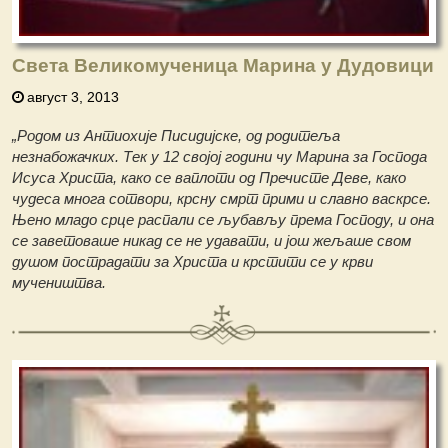
Света Великомученица Марина у Дудовици
август 3, 2013
„Родом из Антиохије Писидијске, од родитеља
незнабожачких. Тек у 12 својој години чу Марина за Господа
Исуса Христа, како се ваплоти од Пречисте Деве, како
чудеса многа сотвори, крсну смрт прими и славно васкрсе.
Њено младо срце распали се љубављу према Господу, и она
се заветоваше никад се не удавати, и још жељаше свом
душом пострадати за Христа и крстити се у крви
мучеништва.