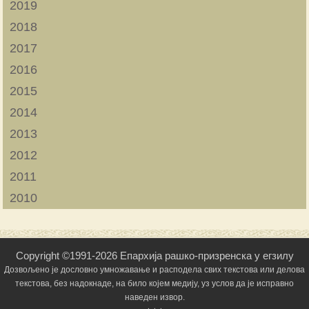
2019
2018
2017
2016
2015
2014
2013
2012
2011
2010
Copyright ©1991-2026 Епархија рашко-призренска у егзилу
Дозвољено је дословно умножавање и расподела свих текстова или делова
текстова, без надокнаде, на било којем медију, уз услов да је исправно
наведен извор.