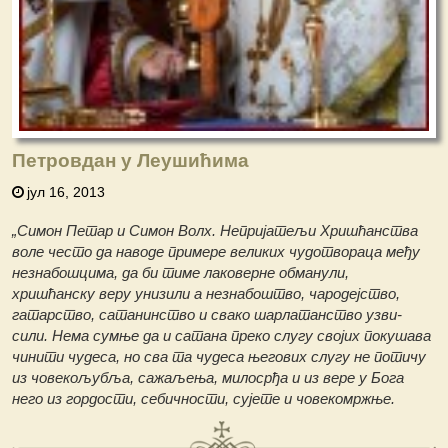
Петровдан у Леушићима
јул 16, 2013
„Симон Петар и Симон Волх. Непријатељи Хришћанства
воле често да наводе примере великих чудотвораца међу
незнабошцима, да би тиме лаковерне обманули,
хришћанску веру унизили a незнабоштво, чародејство,
гатарство, сатанинство и свако шарлатанство узви-
сили. Нема сумње да и сатана преко слугу својих покушава
чинити чудеса, но сва та чудеса његових слугу не потичу
из човекољубља, сажаљења, милосрђа и из вере у Бога
него из гордости, себичности, сујете и човекомржње.