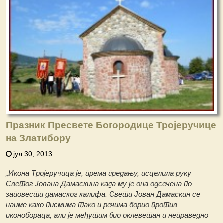
Празник Пресвете Богородице Тројеручице
на Златибору
јул 30, 2013
„Икона Тројеручица је, према предању, исцелила руку
Светог Јована Дамаскина када му је она одсечена по
заповести дамаског калифа. Свети Јован Дамаскин се
наиме како писмима тако и речима борио против
иконобораца, али је међутим био оклеветан и неправедно