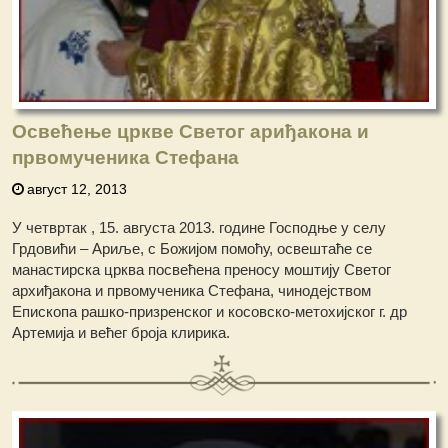
Освећење цркве Светог ариђакона и
првомученика Стефана
август 12, 2013
У четвртак , 15. августа 2013. године Господње у селу
Грдовићи – Ариље, с Божијом помоћу, освештаће се
манастирска црква посвећена преносу моштију Светог
архиђакона и првомученика Стефана, чинодејством
Епископа рашко-призренског и косовско-метохијског г. др
Артемија и већег броја клирика.