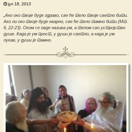
јул 18, 2013
„Ако око твоје буде здраво, све ће тело твоје светло бити.
Ако ли око твоје буде кварно, све ће тело тамно бити (Мт.
6, 22-23). Оком се овде назива ум, а телом сво устројство
душе. Када је ум прост, у души је светло, а када је ум
лукав, у души је тамно.