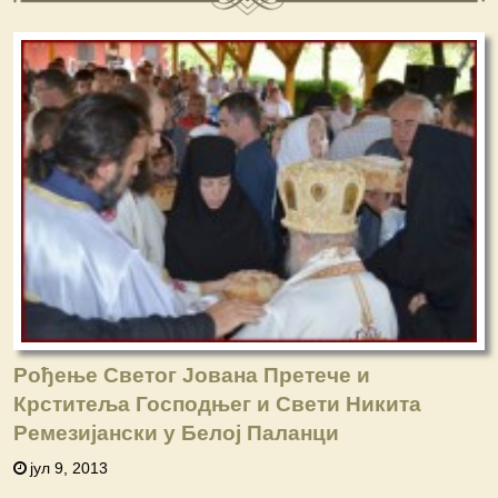
Рођење Светог Јована Претече и
Крститеља Господњег и Свети Никита
Ремезијански у Белој Паланци
јул 9, 2013