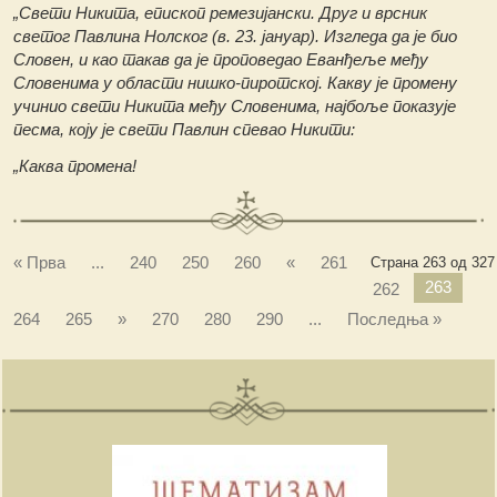
„Свети Никита, епископ ремезијански. Друг и врсник
светог Павлина Нолског (в. 23. јануар). Изгледа да је био
Словен, и као такав да је проповедао Еванђеље међу
Словенима у области нишко-пиротској. Какву је промену
учинио свети Никита међу Словенима, најбоље показује
песма, коју је свети Павлин спевао Никити:
„Каква промена!
« Прва
...
240
250
260
«
261
Страна 263 од 327
263
262
264
265
»
270
280
290
...
Последња »