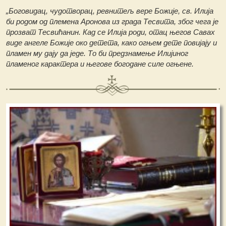
„Боговидац, чудотворац, ревнитељ вере Божије, св. Илија
би родом од племена Аронова из града Тесвита, због чега је
прозват Тесвићанин. Кад се Илија роди, отац његов Савах
виде ангеле Божије око детета, како огњем дете повијају и
пламен му дају да једе. То би предзнамење Илијиног
пламеног карактера и његове богодане силе огњене.