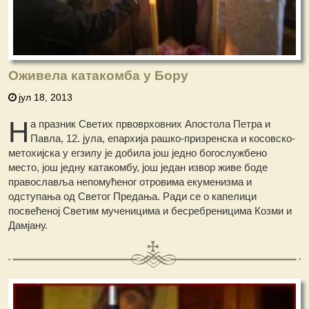
Оживела катакомба у Бору
јул 18, 2013
Н
а празник Светих првоврховних Апостола Петра и
Павла, 12. јула, епархија рашко-призренска и косовско-
метохијска у егзилу је добила још једно богослужбено
место, још једну катакомбу, још један извор живе боде
православља непомућеног отровима екуменизма и
одступања од Светог Предања. Ради се о капелици
посвећеној Светим мученицима и бесребреницима Козми и
Дамјану.