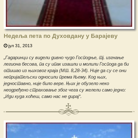
Недеља пета по Духовдану у Барајеву
јул 31, 2013
„Гадаринци су видели дивно чудо Господње, тј. изгнање
легиона бесова, па су ипак изашли и молили Господа да би
отишао из њиховог краја (Мт. 8,28-34). Није да су се они
непријатељски односили према Њему. Код њих,
једноставно, није било вере. Њих је обузело неко
неодређено страховање због чега су желели само једно:
„Иди куда хоћеш, само нас не дирај“.