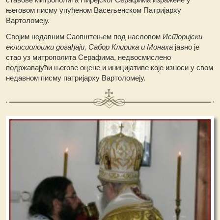
његовом писму упућеном Васељенском Патријарху
Вартоломеју.
Својим недавним Саопштењем под насловом
Историјски
еклисиолошки догађаји, Сабор Клирика и Монаха
јавно је
стао уз митрополита Серафима, недвосмислено
подржавајући његове оцене и иницијативе које износи у свом
недавном писму патријарху Вартоломеју.