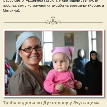
Сабор светог Архангела Гаврила, и ове године свечано је
прослављен у истоименој катакомби на Брезовици (Косово и
Метохија).
Трећа недеља по Духовдану у Љуљацима