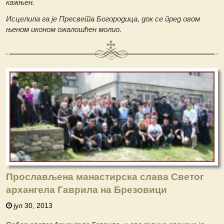
кажњен.
Исцелила га је Пресвета Богородица, док се пред овом
њеном иконом ожалошћен молио.
Прослављена манастирска слава Светог
архангела Гаврила на Брезовици
јул 30, 2013