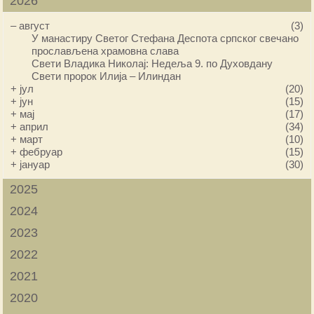
2026
–
август
(3)
У манастиру Светог Стефана Деспота српског свечано
прослављена храмовна слава
Свети Владика Николај: Недеља 9. по Духовдану
Свети пророк Илија – Илиндан
+
јул
(20)
+
јун
(15)
+
мај
(17)
+
април
(34)
+
март
(10)
+
фебруар
(15)
+
јануар
(30)
2025
2024
2023
2022
2021
2020