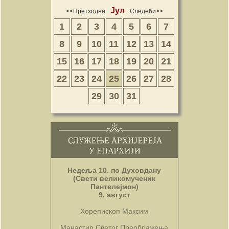
Јул
<<Претходни
Следећи>>
1
2
3
4
5
6
7
8
9
10
11
12
13
14
15
16
17
18
19
20
21
22
23
24
25
26
27
28
29
30
31
Недеља 10. по Духовдану
(Свети великомученик
Пантелејмон)
9. август
Хорепископ Максим
Манастир Светог Преображења