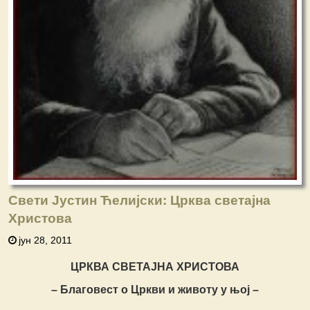
Свети Јустин Ћелијски: Црква светајна
Христова
јун 28, 2011
ЦРКВА СВЕТАЈНА ХРИСТОВА
– Благовест о Цркви и животу у њој –