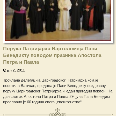
Порука Патријарха Вартоломеја Папи
Бенедикту поводом празника Апостола
Петра и Павла
јул 2, 2011
Трочлана делегација Цариградског Патријарха која је
посетила Ватикан, предала је Папи Бенедикту поздравну
поруку Цариградског Патријарха и један пригодни поклон. На
дан светих Апостола Петра и Павла 29. јуна Папа Бенедикт
прославио је 60 година свога „свештенства“.