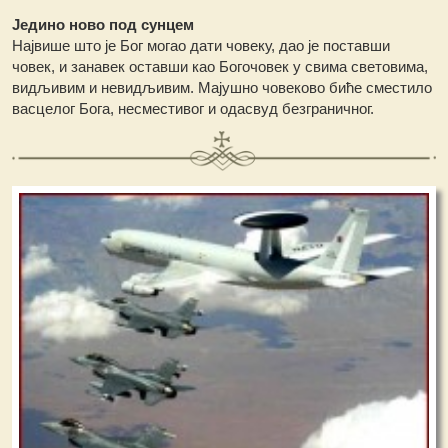
Једино ново под сунцем
Највише што је Бог могао дати човеку, дао је поставши
човек, и занавек оставши као Богочовек у свима световима,
видљивим и невидљивим. Мајушно човеково биће сместило
васцелог Бога, несместивог и одасвуд безграничног.