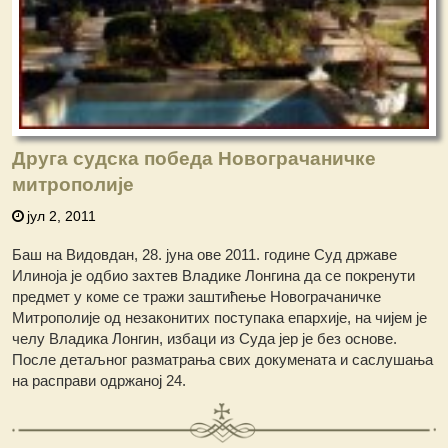
Друга судска победа Новограчаничке
митрополије
јул 2, 2011
Баш на Видовдан, 28. јуна ове 2011. године Суд државе
Илиноја је одбио захтев Владике Лонгина да се покренути
предмет у коме се тражи заштићење Новограчаничке
Митрополије од незаконитих поступака епархије, на чијем је
челу Владика Лонгин, избаци из Суда јер је без основе.
После детаљног разматрања свих докумената и саслушања
на расправи одржаној 24.