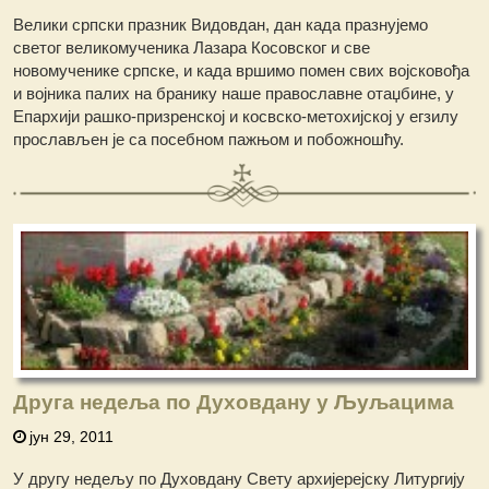
Велики српски празник Видовдан, дан када празнујемо
светог великомученика Лазара Косовског и све
новомученике српске, и када вршимо помен свих војсковођа
и војника палих на бранику наше православне отаџбине, у
Епархији рашко-призренској и косвско-метохијској у егзилу
прослављен је са посебном пажњом и побожношћу.
Друга недеља по Духовдану у Љуљацима
јун 29, 2011
У другу недељу по Духовдану Свету архијерејску Литургију