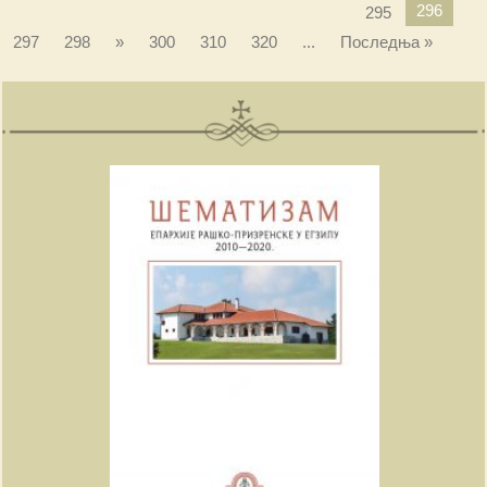
296
295
297
298
»
300
310
320
...
Последња »