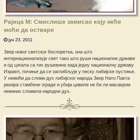
Рајица М: Смислише замисао коју неће
моћи да остваре
јун 23, 2011
Звер новог светског беспоретка, она што
интернационализује свет тако што руши националне државе
и од цигала са тих рушевина зида једну националну државу
Израел, почиње да се заглибљује у песку либијске пустиње.
У немоћи да сломи дух либијског народа Звер Нато Пакта
разара стамбене зграде и убија цивиле не би ли масакром
невиних сломила народни дух.