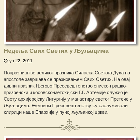
Недеља Свих Светих у Љуљацима
јун 22, 2011
Попразништво великог празника Силаска Светога Духа на
апостоле завршава се празновањем Свих Светих. На овај
дивни празник Његово Преосвештенство епископ рашко-
призренски и косовско-метохијски Г.Г. Артемије служио је
Свету архијерејску Литургију у манастиру светог Претече у
Љуљацима. Његовом Преосвештенству су саслуживали
клирици наше Епархије у пуној љуљачкој цркви.