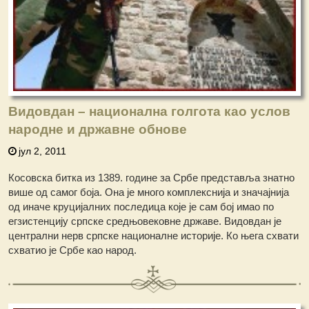
Видовдан – национална голгота као услов
народне и државне обнове
јул 2, 2011
Косовска битка из 1389. године за Србе представља знатно
више од самог боја. Она је много комплекснија и значајнија
од иначе круцијалних последица које је сам бој имао по
егзистенцију српске средњовековне државе. Видовдан је
централни нерв српске националне историје. Ко њега схвати
схватио је Србе као народ.