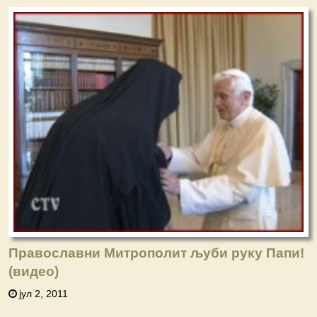
Православни Митрополит љуби руку Папи!
(видео)
јул 2, 2011