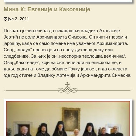
Мина К: Евгеније и Какогеније
јул 2, 2011
Позната је чињеница да некадашњи владика Атанасије
Јевтић не воли Архимандрита Симеона. Он кипти гневом и
јарошћу, када се само помене име уваженог Архимандрита.
Свој „злодух“ пренео је и на своју духовну децу или
следбенике. За њих је он „неоспорна теолошка величина“.
Овај „Какогеније“, који на све личи али на епископа не, и
даље ради на томе да обмане Грчку јавност, и да оклевета
где год стигне и Владику Артемија и Архимандрита Симеона.