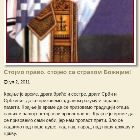
Стојмо право, стојмо са страхом Божијим!
јул 2, 2011
Крајње је време, драга браћо и сестре, драги Срби и
Србкиње, да се призовемо здравом разуму и здравој
памети. Крајње је време да се призовемо традицији отаца
наших и нашој светој вери православној. Крајње је време да
се призовемо сами себи, јер нам пропаст прети. Зло се
надвило над наше душе, над наш народ, над нашу државу и
цркву.