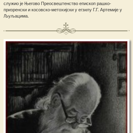
служио је Његово Преосвештенство епископ рашко-
призренски и косовско-метохијски у егзилу Г.Г. Артемије у
Љуљацима.