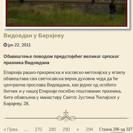
Видовдан у Барајеву
јун 22, 2011
Обавештење поводом предстојећег великог српског
празника Видовдана
Епархија рашко-призренска и косовско-метохијска у егзилу
обавештава сва светосавска верна духовна чеда да ће
централна прослава Видовдана, као једног од особито
битних и у нашој Епархији посебно поштованих празника,
бити обављена у манастиру Светог Јустина Ћелијског у
Барајеву, 28.
« Прва
...
270
280
290
«
294
Страна 296 од 327