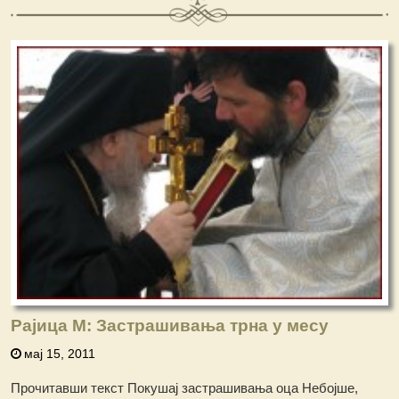
Рајица М: Застрашивања трна у месу
мај 15, 2011
Прочитавши текст Покушај застрашивања оца Небојше,