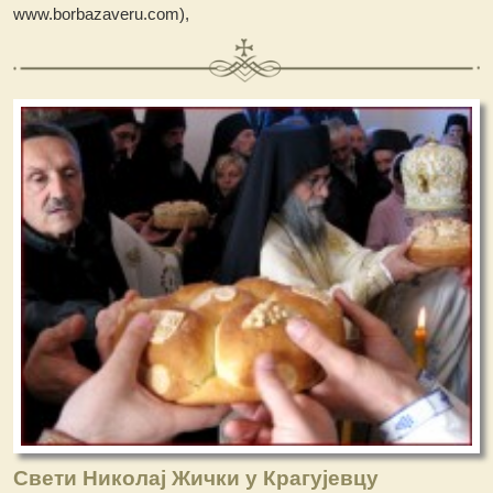
www.borbazaveru.com),
Свети Николај Жички у Крагујевцу