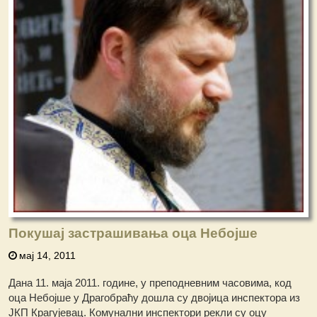
Покушај застрашивања оца Небојше
мај 14, 2011
Дана 11. маја 2011. године, у преподневним часовима, код
оца Небојше у Драгобраћу дошла су двојица инспектора из
ЈКП Крагујевац. Комунални инспектори рекли су оцу