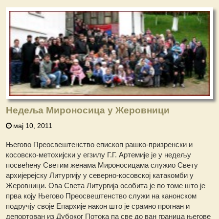
Недеља Мироносица у Жеровници
мај 10, 2011
Његово Преосвештенство епископ рашко-призренски и
косовско-метохијски у егзилу Г.Г. Артемије је у недељу
посвећену Светим женама Мироносицама служио Свету
архијерејску Литургију у северно-косовској катакомби у
Жеровници. Ова Света Литургија особита је по томе што је
прва коју Његово Преосвештенство служи на канонском
подручју своје Епархије након што је срамно прогнан и
депортован из Дубоког Потока па све до ван граница његове