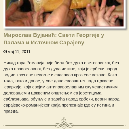
Мирослав Вујанић: Свети Георгије у
Палама и Источном Сарајеву
мај 11, 2011
Никад гора Романија није била без духа светосавског, без
духа православног, без духа истине, који је србски народ
водио кроз све невоље и спасавао кроз све векове. Како
тада, тако и данас, у ове дане свеопштег пада црквене
јерархије, која својим антиправославним екуменистичким
деловањем и црквеним општењем са јеретицима
саблажњава, збуњује и завађа народ србски, верни народ
сарајевско-романијског краја препознаје где су истина и
правда.