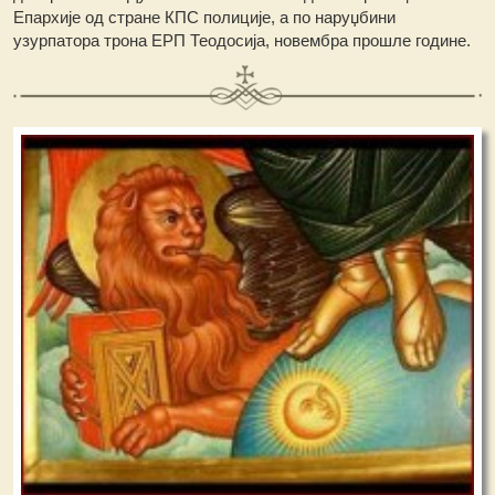
Епархије од стране КПС полиције, а по наруџбини
узурпатора трона ЕРП Теодосија, новембра прошле године.