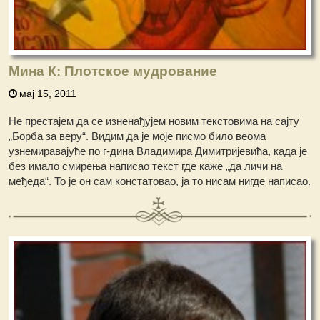
Мина К: Плотское мудрование
мај 15, 2011
Не престајем да се изненађујем новим текстовима на сајту
„Борба за веру“. Видим да је моје писмо било веома
узнемиравајуће по г-дина Владимира Димитријевића, када је
без имало смирења написао текст где каже „да личи на
међеда“. То је он сам констатовао, ја то нисам нигде написао.