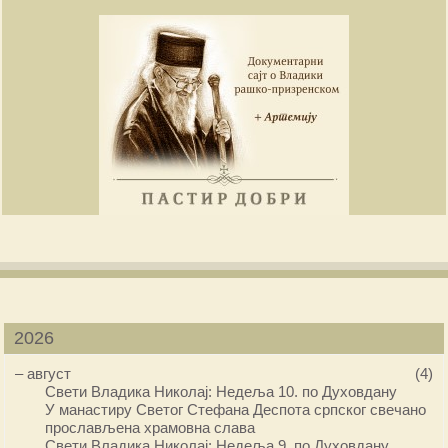
2026
–
август
(4)
Свети Владика Николај: Недеља 10. по Духовдану
У манастиру Светог Стефана Деспота српског свечано
прослављена храмовна слава
Свети Владика Николај: Недеља 9. по Духовдану