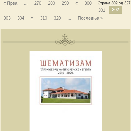
« Прва
...
270
280
290
«
300
Страна 302 од 327
302
301
303
304
»
310
320
...
Последња »