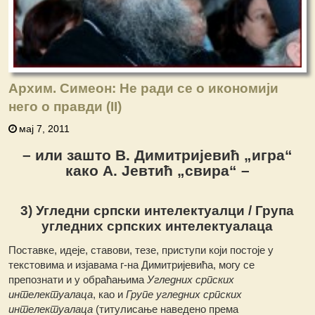
Архим. Симеон: Не ради се о икономији
него о правди (II)
мај 7, 2011
– или зашто В. Димитријевић „игра“
како А. Јевтић „свира“ –
3) Угледни српски интелектуалци / Група
угледних српских интелектуалаца
Поставке, идеје, ставови, тезе, приступи који постоје у
текстовима и изјавама г-на Димитријевића, могу се
препознати и у обраћањима
Угледних српских
интелектуалаца
, као и
Групе угледних српских
интелектуалаца
(титулисање наведено према