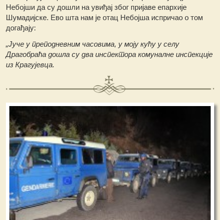
Небојши да су дошли на увиђај због пријаве епархије
Шумадијске. Ево шта нам је отац Небојша испричао о том
догађају:
„Јуче у преподневним часовима, у моју кућу у селу
Драгобраћа дошла су два инспектора комуналне инспекције
из Крагујевца.