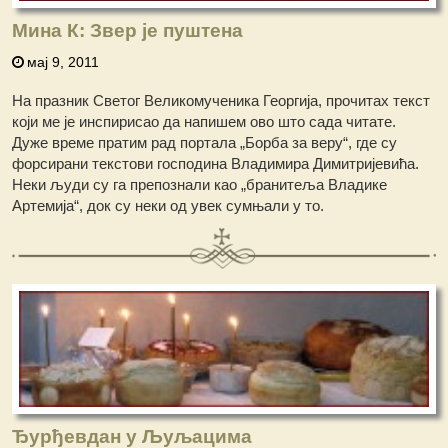
Мина К: Звер је пуштена
мај 9, 2011
На празник Светог Великомученика Георгија, прочитах текст
који ме је инспирисао да напишем ово што сада читате.
Дуже време пратим рад портала „Борба за веру“, где су
форсирани текстови господина Владимира Димитријевића.
Неки људи су га препознали као „бранитеља Владике
Артемија“, док су неки од увек сумњали у то.
Ђурђевдан у Љуљацима