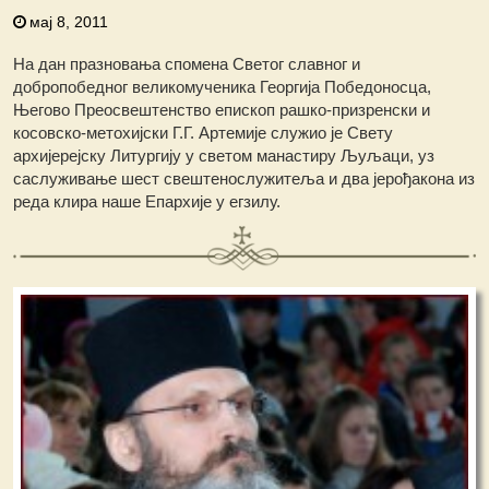
мај 8, 2011
На дан празновања спомена Светог славног и
добропобедног великомученика Георгија Победоносца,
Његово Преосвештенство епископ рашко-призренски и
косовско-метохијски Г.Г. Артемије служио је Свету
архијерејску Литургију у светом манастиру Љуљаци, уз
саслуживање шест свештенослужитеља и два јерођакона из
реда клира нaше Епархије у егзилу.