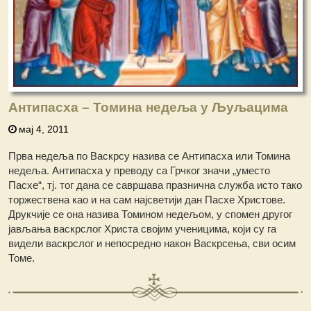
Антипасха – Томина недеља у Љуљацима
мај 4, 2011
Прва недеља по Васкрсу назива се Антипасха или Томина
недеља. Антипасха у преводу са Грчког значи „уместо
Пасхе“, тј. тог дана се савршава празнична служба исто тако
торжествена као и на сам најсветији дан Пасхе Христове.
Друкчије се она назива Томином недељом, у спомен другог
јављања васкрслог Христа својим ученицима, који су га
видели васкрслог и непосредно након Васкрсења, сви осим
Томе.