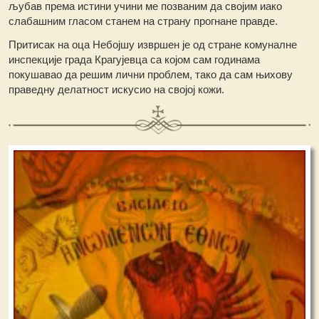
љубав према истини учини ме позваним да својим иако
слабашним гласом станем на страну прогнане правде.
Притисак на оца Небојшу извршен је од стране комуналне
инспекције града Крагујевца са којом сам годинама
покушавао да решим лични проблем, тако да сам њихову
праведну делатност искусио на својој кожи.