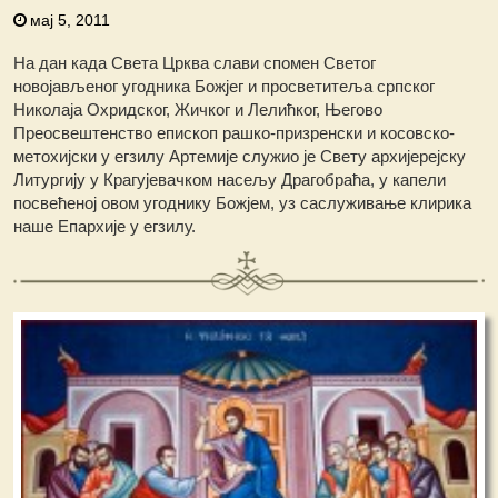
мај 5, 2011
На дан када Света Црква слави спомен Светог
новојављеног угодника Божјег и просветитеља српског
Николаја Охридског, Жичког и Лелићког, Његово
Преосвештенство епископ рашко-призренски и косовско-
метохијски у егзилу Артемије служио је Свету архијерејску
Литургију у Крагујевачком насељу Драгобраћа, у капели
посвећеној овом угоднику Божјем, уз саслуживање клирика
наше Епархије у егзилу.