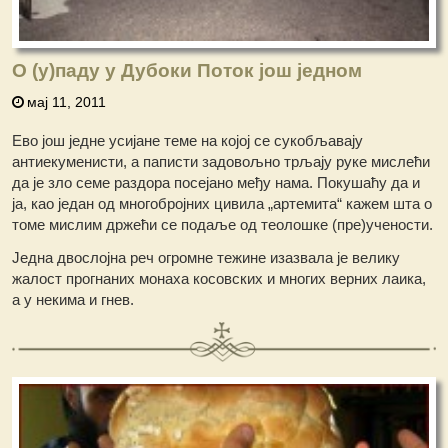
О (у)паду у Дубоки Поток још једном
мај 11, 2011
Ево још једне усијане теме на којој се сукобљавају
антиекуменисти, а паписти задовољно трљају руке мислећи
да је зло семе раздора посејано међу нама. Покушаћу да и
ја, као један од многобројних цивила „артемита“ кажем шта о
томе мислим држећи се подаље од теолошке (пре)учености.
Једна двослојна реч огромне тежине изазвала је велику
жалост прогнаних монаха косовских и многих верних лаика,
а у некима и гнев.