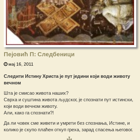
Пејовић П: Следбеници
мај 16, 2011
Следити Истину Христа је пут једини који води животу
вечном
Шта је смисао живота наших?
Сврха и суштина живота људског, је спознати пут истински,
који води вечном животу.
Али, како га спознати?!
Да ли човек сме живети и умрети без спознања, Истине, и
колико је скупо плаћен откуп греха, зарад спасења његовог.