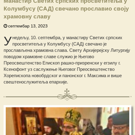
Манастир Светих српских просветитеља у
Колумбусу (САД) свечано прославио своју
храмовну славу
септембар 13, 2023
У
недељу, 10. септембра, у манастиру Светих српских
просветитеља у Колумбусу (САД) свечано је
прослављена храмовна слава. Свету Архијерејску Литургију
поводом храмовне славе служио је Његово
Преосвештенство Епископ рашко-призренски у егзилу г.
Ксенофонт уз саслужење Његовог Преосвештенство
Хорепископа новобрдског и панонског г. Максима и више
свештенослужитеља епархије.