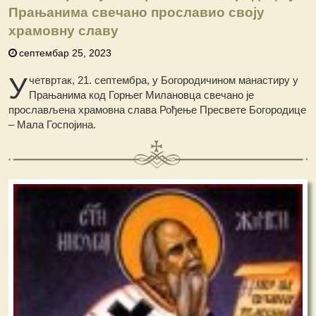
Прањанима свечано прославио своју
храмовну славу
септембар 25, 2023
У
четвртак, 21. септембра, у Богородичином манастиру у
Прањанима код Горњег Милановца свечано је
прослављена храмовна слава Рођење Пресвете Богородице
– Мала Госпојина.