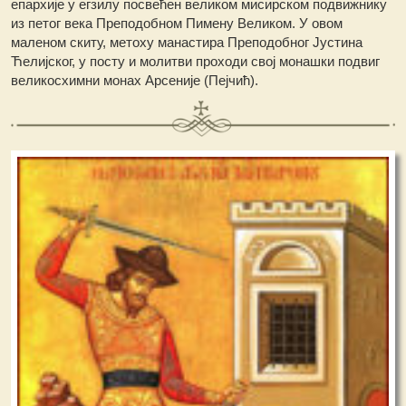
епархије у егзилу посвећен великом мисирском подвижнику
из петог века Преподобном Пимену Великом. У овом
маленом скиту, метоху манастира Преподобног Јустина
Ћелијског, у посту и молитви проходи свој монашки подвиг
великосхимни монах Арсеније (Пејчић).