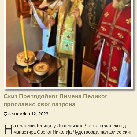
Скит Преподобног Пимена Великог
прославио свог патрона
септембар 12, 2023
Н
а планини Јелици, у Лозници код Чачка, недалеко од
манастира Светог Николаја Чудотворца, налази се скит