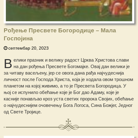
Рођење Пресвете Богородице – Мала
Госпојина
септембар 20, 2023
В
елики празник и велику радост Црква Христова слави
на дан рођења Пресвете Богомајке. Овај дан велики је
за читаву васељену, јер се овога дана рађа најчудеснија
личност после Господа Христа, која је ходала овом трошном
планетом на којој живимо, а то је Пресвета Богородица. У
њој се испунило обећање које је Бог дао Адаму, које је
касније понављао кроз уста светих пророка Својих, обећање
о најчудеснијем очовечењу Бога Логоса, Сина Божјег, Једног
од Свете Тројице.