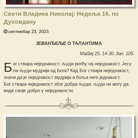
Свети Владика Николај: Недеља 16. по
Духовдану
септембар 23, 2023
ЈЕВАНЂЕЉЕ О ТАЛАНТИМА
Матеј 25, 14-30. Зач. 105.
Б
ог ствара неједнакост; људи ропћу на неједнакост. Јесу
ли људи мудрији од Бога? Кад Бог ствара неједнакост,
значи да је неједнакост мудрија и боља него једнакост.
Бог ствара неједнакост због добра људи; људи не могу да
виде своје добро у неједнакости.