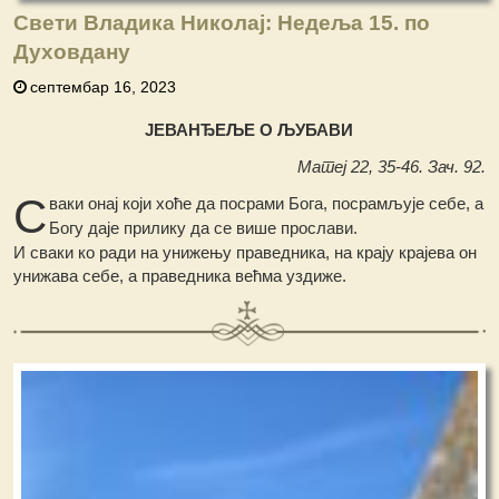
Свети Владика Николај: Недеља 15. по
Духовдану
септембар 16, 2023
ЈЕВАНЂЕЉЕ О ЉУБАВИ
Матеј 22, 35-46. Зач. 92.
С
ваки онај који хоће да посрами Бога, посрамљује себе, а
Богу даје прилику да се више прослави.
И сваки ко ради на унижењу праведника, на крају крајева он
унижава себе, а праведника већма уздиже.