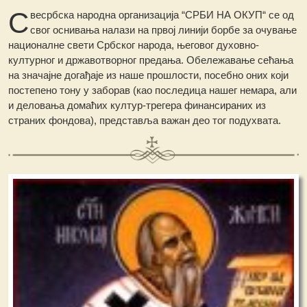
С
весрбска народна организација “СРБИ НА ОКУП“ се од
свог оснивања налази на првој линији борбе за очување
националне свети Србског народа, његовог духовно-
културног и државотворног предања. Обележавање сећања
на значајне догађаје из наше прошлости, посебно оних који
постепено тону у заборав (као последица нашег немара, али
и деловања домаћих култур-трегера финансираних из
страних фондова), представља важан део тог подухвата.