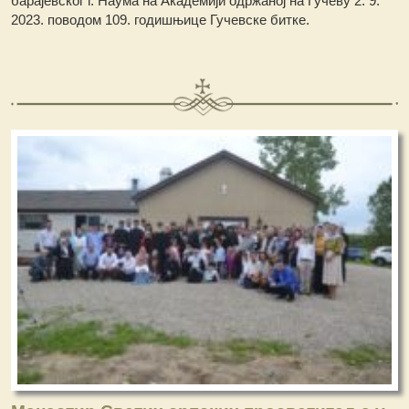
барајевског г. Наума на Академији одржаној на Гучеву 2. 9.
2023. поводом 109. годишњице Гучевске битке.