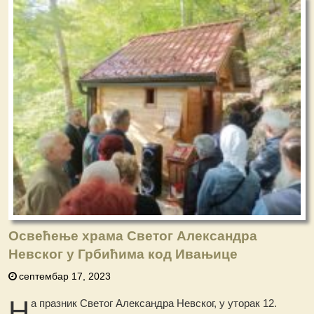
Oсвећење храма Светог Александра
Невског у Грбићима код Ивањице
септембар 17, 2023
Н
а празник Светог Александра Невског, у уторак 12.