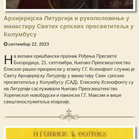
Архијерејска Литургија и рукоположење у
манастиру Светих српских просветитеља у
Колумбусу
септембар 22, 2023
Н
а велики хришћански празник Рођења Пресвете
Богородице, 21. септембра, Његово Преосвештенство
Епископ рашко-призренски у егзилу Г.Г. Ксенофонт служио је
Свету Архијерејску Литургију у манастиру Свих српских
просветитеља у Колумбусу (САД). Епископу Ксенофонту су
на Литургији саслуживали Његово Преосвештенство
Хорепископ новобрдски и панонски Г.Г. Максим и више
свештенослужитеља епархије.