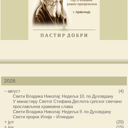
2026
–
август
(4)
Свети Владика Николај: Недеља 10. по Духовдану
У манастиру Светог Стефана Деспота српског свечано
прослављена храмовна слава
Свети Владика Николај: Недеља 9. по Духовдану
Свети пророк Илија – Илиндан
+
јул
(20)
+
јун
(15)