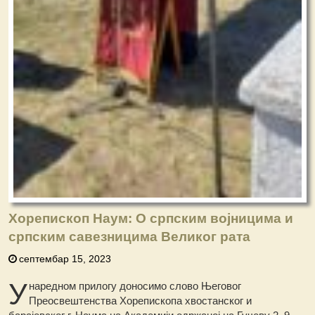
Хорепископ Наум: О српским војницима и
српским савезницима Великог рата
септембар 15, 2023
У
наредном прилогу доносимо слово Његовог
Преосвештенства Хорепископа хвостанског и