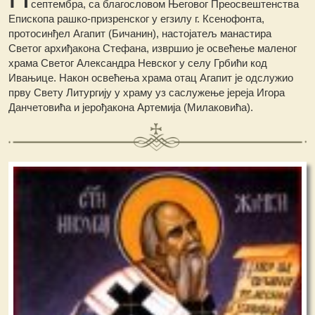
септембра, са благословом Његовог Преосвештенства
Епископа рашко-призренског у егзилу г. Ксенофонта,
протосинђел Агапит (Бичанин), настојатељ манастира
Светог архиђакона Стефана, извршио је освећење маленог
храма Светог Александра Невског у селу Грбићи код
Ивањице. Након освећења храма отац Агапит је одслужио
прву Свету Литургију у храму уз саслужење јереја Игора
Данчетовића и јерођакона Артемија (Милаковића).