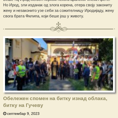
Но Ирод, зли изданак од злога корена, отера своју закониту
жену и незаконито узе себи за сожителницу Иродијаду, жену
свога брата Филипа, који беше још у животу.
Обележен спомен на битку изнад облака,
битку на Гучеву
септембар 9, 2023