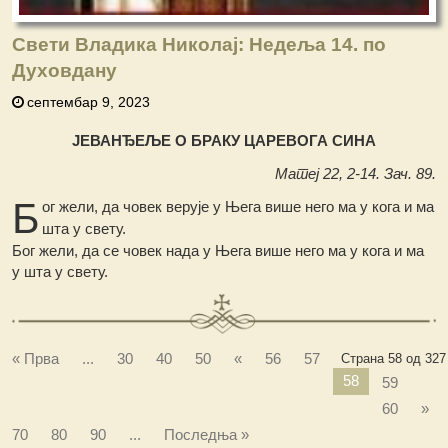
Свети Владика Николај: Недеља 14. по
Духовдану
септембар 9, 2023
ЈЕВАНЂЕЉЕ О БРАКУ ЦАРЕВОГА СИНА
Матеј 22, 2-14. Зач. 89.
Б
ог жели, да човек верује у Њега више него ма у кога и ма
шта у свету.
Бог жели, да се човек нада у Њега више него ма у кога и ма
у шта у свету.
« Прва
...
30
40
50
«
56
57
Страна 58 од 327
58
59
60
»
70
80
90
...
Последња »