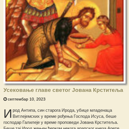
Усековање главе светог Јована Крститеља
септембар 10, 2023
И
род Антипа, син старога Ирода, убице младенаца
Витлејемских у време рођења Господа Исуса, беше
господар Галилеје у време проповеди Јована Крститеља.
Беше тај Ирод жењен ћерком некога арапског кнеза Арете.